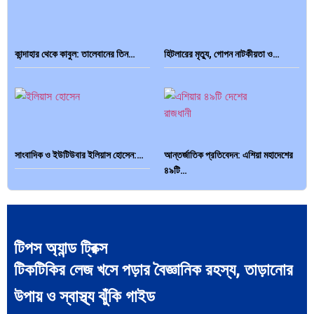
কান্দাহার থেকে কাবুল: তালেবানের তিন…
হিটলারের মৃত্যু, গোপন নাটকীয়তা ও…
সাংবাদিক ও ইউটিউবার ইলিয়াস হোসেন:…
আন্তর্জাতিক প্রতিবেদন: এশিয়া মহাদেশের
৪৯টি…
টিপস অ্যান্ড ট্রিক্স
টিকটিকির লেজ খসে পড়ার বৈজ্ঞানিক রহস্য, তাড়ানোর
সব সভ্যতারই তো পতন হয়:…
পরবর্তী রাষ্ট্রপতি নির্বাচন ২০২৬:
আলোচনায়…
উপায় ও স্বাস্থ্য ঝুঁকি গাইড