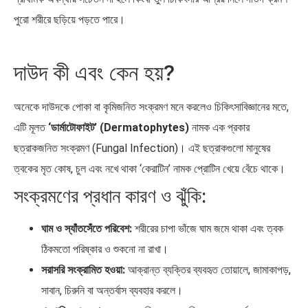
পুরো শরীরে ছড়িয়ে পড়তে পারে।
দাউদ কী এবং কেন হয়?
দক্ষিণ এশিয়ায় ‘জেন-জি’ বিপ্লব:
বিশেষ ইন-ডেপ্থ রিপোর্ট: ক্রীড়া
বাংলাদেশ,…
উৎসবে…
অনেকে দাউদকে পোকা বা কৃমিজনিত সংক্রমণ মনে করলেও চিকিৎসাবিজ্ঞানের মতে,
এটি মূলত
‘ডার্মাটোফাইট’ (Dermatophytes)
নামক এক প্রকার
ছত্রাকজনিত সংক্রমণ (Fungal Infection)। এই ছত্রাকগুলো মানুষের
ত্বকের মৃত কোষ, চুল এবং নখে থাকা ‘কেরাটিন’ নামক প্রোটিন খেয়ে বেঁচে থাকে।
সংক্রমণের প্রধান কারণ ও ঝুঁকি:
ঘাম ও স্যাঁতসেঁতে পরিবেশ:
শরীরের চাপা ভাঁজে ঘাম জমে থাকা এবং ত্বক
ঠিকমতো পরিষ্কার ও শুকনো না রাখা।
সরাসরি সংক্রামিত হওয়া:
আক্রান্ত ব্যক্তির ব্যবহৃত তোয়ালে, জামাকাপড়,
সাবান, চিরুনি বা অন্তর্বাস ব্যবহার করলে।