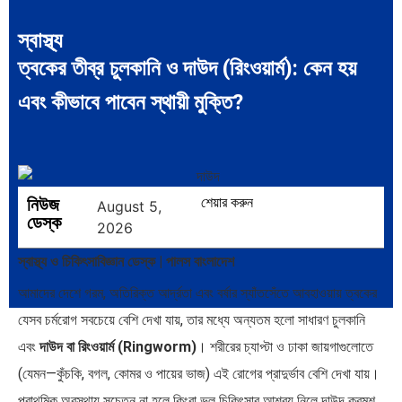
স্বাস্থ্য
ত্বকের তীব্র চুলকানি ও দাউদ (রিংওয়ার্ম): কেন হয়
সব সভ্যতারই তো পতন হয়:…
পরবর্তী রাষ্ট্রপতি নির্বাচন ২০২৬:
এবং কীভাবে পাবেন স্থায়ী মুক্তি?
আলোচনায়…
নিউজ
শেয়ার করুন
August 5,
ডেস্ক
2026
প্রথাগত মেধা, স্ট্র্যাটেজিক গভর্নেন্স ও…
পদ্মা সেতু ও রেল সংযোগ…
স্বাস্থ্য ও চিকিৎসাবিজ্ঞান ডেস্ক | পালস বাংলাদেশ
আমাদের দেশে গরম, অতিরিক্ত আর্দ্রতা এবং বর্ষার স্যাঁতসেঁতে আবহাওয়ায় ত্বকের
যেসব চর্মরোগ সবচেয়ে বেশি দেখা যায়, তার মধ্যে অন্যতম হলো সাধারণ চুলকানি
এবং
দাউদ বা রিংওয়ার্ম (Ringworm)
। শরীরের চ্যাপ্টা ও ঢাকা জায়গাগুলোতে
বৈশ্বিক অর্থব্যবস্থা, আইএমএফ-
অর্থ পাচারের মহাকাব্য: ১০০ ডলারের…
(যেমন—কুঁচকি, বগল, কোমর ও পায়ের ভাজ) এই রোগের প্রাদুর্ভাব বেশি দেখা যায়।
বিশ্বব্যাংক, ইসলামী ব্যাংকিং…
প্রাথমিক অবস্থায় সচেতন না হলে কিংবা ভুল চিকিৎসার আশ্রয় নিলে দাউদ ক্রমশ