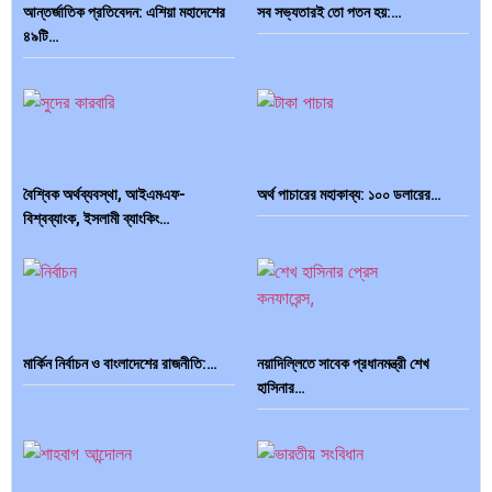
আন্তর্জাতিক প্রতিবেদন: এশিয়া মহাদেশের
সব সভ্যতারই তো পতন হয়:…
৪৯টি…
বৈশ্বিক অর্থব্যবস্থা, আইএমএফ-
অর্থ পাচারের মহাকাব্য: ১০০ ডলারের…
বিশ্বব্যাংক, ইসলামী ব্যাংকিং…
মার্কিন নির্বাচন ও বাংলাদেশের রাজনীতি:…
নয়াদিল্লিতে সাবেক প্রধানমন্ত্রী শেখ
দক্ষিণ এশিয়ায় ‘জেন-জি’ বিপ্লব: বাংলাদেশ,
বিশেষ ইন-ডেপ্থ রিপোর্ট: ক্রীড়া উৎসবে…
হাসিনার…
…