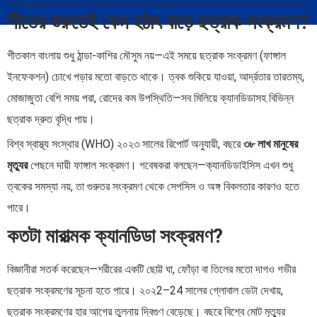
শীতের শুরুতেই কেন হঠাৎ বাড়ে ছত্রাক সংক্রমণ?
শীতকাল বাংলায় শুধু ঠান্ডা-কাশির মৌসুম নয়—এই সময়ে ছত্রাক সংক্রমণ (ফাঙ্গাল
ইনফেকশন) চোখে পড়ার মতো বাড়তে থাকে। ত্বক শুকিয়ে যাওয়া, আর্দ্রতার তারতম্য,
মোজাজুতা বেশি সময় পরা, রোদের কম উপস্থিতি—সব মিলিয়ে ক্যানডিডাসহ বিভিন্ন
ছত্রাক দ্রুত বৃদ্ধি পায়।
বিশ্ব স্বাস্থ্য সংস্থার (WHO) ২০২৩ সালের রিপোর্ট অনুযায়ী, বছরে
৩৮ লাখ মানুষের
মৃত্যুর
পেছনে দায়ী ফাঙ্গাল সংক্রমণ। গবেষকরা বলছেন—ক্যানডিডাইসিস এখন শুধু
ত্বকের সমস্যা নয়, তা গুরুতর সংক্রমণ থেকে সেপসিস ও অঙ্গ বিকলতার কারণও হতে
পারে।
কতটা মারাত্মক ক্যানডিডা সংক্রমণ?
বিজ্ঞানীরা সতর্ক করেছেন—শরীরের একটি ছোট্ট ঘা, ফোঁড়া বা তিলের মতো দাগও গভীর
ছত্রাক সংক্রমণের সূচনা হতে পারে। ২০২2–24 সালের গ্লোবাল ডেটা দেখায়,
ছত্রাক সংক্রমণের হার আগের তুলনায় দ্বিগুণ বেড়েছে। বছরে বিশ্বে মোট মৃত্যুর