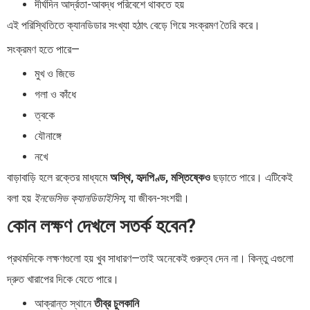
দীর্ঘদিন আর্দ্রতা-আবদ্ধ পরিবেশে থাকতে হয়
এই পরিস্থিতিতে ক্যানডিডার সংখ্যা হঠাৎ বেড়ে গিয়ে সংক্রমণ তৈরি করে।
সংক্রমণ হতে পারে—
মুখ ও জিভে
গলা ও কাঁধে
ত্বকে
যৌনাঙ্গে
নখে
বাড়াবাড়ি হলে রক্তের মাধ্যমে
অস্থি, হৃদপিণ্ড, মস্তিষ্কেও
ছড়াতে পারে। এটিকেই
বলা হয়
ইনভেসিভ ক্যানডিডাইসিস
, যা জীবন-সংশয়ী।
কোন লক্ষণ দেখলে সতর্ক হবেন?
প্রথমদিকে লক্ষণগুলো হয় খুব সাধারণ—তাই অনেকেই গুরুত্ব দেন না। কিন্তু এগুলো
দ্রুত খারাপের দিকে যেতে পারে।
আক্রান্ত স্থানে
তীব্র চুলকানি