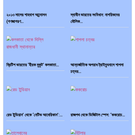
২০১৩ সালের শাহবাগ আন্দোলন
স্বাধীন ভারতের সংবিধান: নাগরিকদের
ভারত মহাসাগরের অশ্রু: শ্রীলঙ্কার ২৬…
ক্রূরতা ও ধ্বংসের মহাকাব্য: পৃথিবীর…
(গণজাগরণ…
মৌলিক…
ব্রাজিল ও আর্জেন্টিনার কালো অধ্যায়:…
পূর্ব ইউরোপ বনাম তুরস্ক: শত…
ব্রিটিশ ভারতের ‘হীরক মুকুট’ কলকাতা…
আন্তর্জাতিক অপরাধ ট্রাইব্যুনালে শাপলা
চত্বর…
পৃথিবীতে বর্তমানে মোট দেশের সংখ্যা…
এশিয়ান সেঞ্চুরির দ্বৈরথ: চীন-ভারতের
বৈশ্বিক…
রেড ইন্ডিয়ান’ থেকে ‘নেটিভ আমেরিকান’:…
রাজপথ থেকে ডিজিটাল স্পেস: ‘ককরোচ…