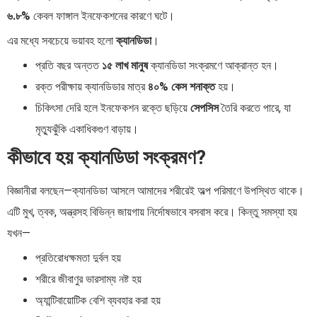
৬.৮%
কেবল ফাঙ্গাল ইনফেকশনের কারণে ঘটে।
এর মধ্যে সবচেয়ে ভয়াবহ হলো
ক্যানডিডা
।
প্রতি বছর অন্তত
১৫ লাখ মানুষ
ক্যানডিডা সংক্রমণে আক্রান্ত হন।
রক্ত পরীক্ষায় ক্যানডিডার মাত্র
৪০% কেস শনাক্ত
হয়।
চিকিৎসা দেরি হলে ইনফেকশন রক্তে ছড়িয়ে
সেপসিস
তৈরি করতে পারে, যা
মৃত্যুঝুঁকি একাধিকগুণ বাড়ায়।
কীভাবে হয় ক্যানডিডা সংক্রমণ?
বিজ্ঞানীরা বলছেন—ক্যানডিডা আসলে আমাদের শরীরেই অল্প পরিমাণে উপস্থিত থাকে।
এটি মুখ, ত্বক, অন্ত্রসহ বিভিন্ন জায়গায় নির্দোষভাবে বসবাস করে। কিন্তু সমস্যা হয়
যখন—
প্রতিরোধক্ষমতা দুর্বল হয়
শরীরে জীবাণুর ভারসাম্য নষ্ট হয়
অ্যান্টিবায়োটিক বেশি ব্যবহার করা হয়