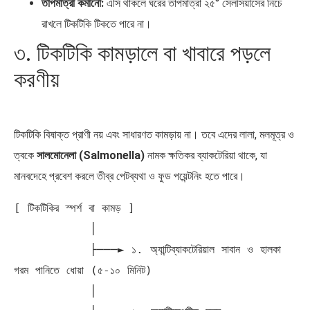
তাপমাত্রা কমানো:
এসি থাকলে ঘরের তাপমাত্রা ২৫° সেলসিয়াসের নিচে
রাখলে টিকটিকি টিকতে পারে না।
৩. টিকটিকি কামড়ালে বা খাবারে পড়লে
করণীয়
টিকটিকি বিষাক্ত প্রাণী নয় এবং সাধারণত কামড়ায় না। তবে এদের লালা, মলমূত্র ও
ত্বকে
সালমোনেলা (Salmonella)
নামক ক্ষতিকর ব্যাকটেরিয়া থাকে, যা
মানবদেহে প্রবেশ করলে তীব্র পেটব্যথা ও ফুড পয়েন্টনিং হতে পারে।
[ টিকটিকির স্পর্শ বা কামড় ]

           │

           ├───► ১. অ্যান্টিব্যাকটেরিয়াল সাবান ও হালকা 
গরম পানিতে ধোয়া (৫-১০ মিনিট)

           │
