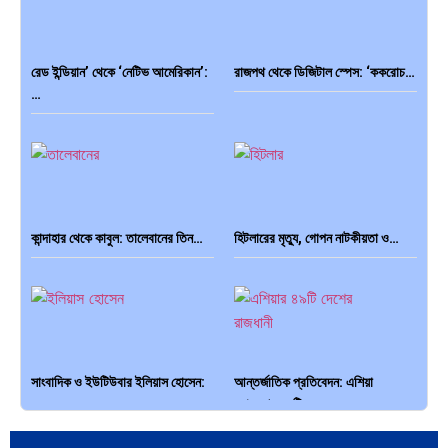
রেড ইন্ডিয়ান’ থেকে ‘নেটিভ আমেরিকান’:
রাজপথ থেকে ডিজিটাল স্পেস: ‘ককরোচ…
পৃথিবীতে বর্তমানে মোট দেশের সংখ্যা…
এশিয়ান সেঞ্চুরির দ্বৈরথ: চীন-ভারতের
…
বৈশ্বিক…
কান্দাহার থেকে কাবুল: তালেবানের তিন…
হিটলারের মৃত্যু, গোপন নাটকীয়তা ও…
সাংবাদিক ও ইউটিউবার ইলিয়াস হোসেন:
আন্তর্জাতিক প্রতিবেদন: এশিয়া
…
মহাদেশের ৪৯টি…