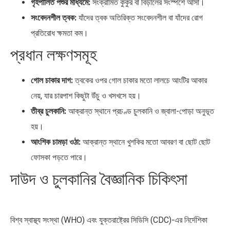
গৃহপালিত পশুর মাধ্যমে:
সংক্রামিত কুকুর বা বিড়ালের সংস্পর্শে আসা।
সংবেদনশীল ত্বক:
যাঁদের ত্বক অতিরিক্ত সংবেদনশীল বা যাঁদের রোগ
প্রতিরোধ ক্ষমতা কম।
প্রধান লক্ষণসমূহ
গোল চাকার দাগ:
ত্বকের ওপর গোল চাকার মতো লালচে আংটির আকার
নেয়, যার চারপাশ কিছুটা উঁচু ও খসখসে হয়।
তীব্র চুলকানি:
আক্রান্ত স্থানে প্রচণ্ড চুলকানি ও জ্বালা-পোড়া অনুভূত
হয়।
আংশিক চামড়া ওঠা:
আক্রান্ত স্থানে খুশকির মতো আবরণ বা ছোট ছোট
ফোসকা পড়তে পারে।
দাউদ ও চুলকানির বৈজ্ঞানিক চিকিৎসা
বিশ্ব স্বাস্থ্য সংস্থা (WHO) এবং যুক্তরাষ্ট্রের সিডিসি (CDC)-এর নির্দেশিকা