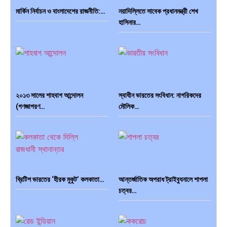
মার্কিন নির্বাচন ও বাংলাদেশের রাজনীতি:…
নয়াদিল্লিতে সাবেক প্রধানমন্ত্রী শেখ
হাসিনার…
দক্ষিণ এশিয়ায় ‘জেন-জি’ বিপ্লব:
বিশেষ ইন-ডেপ্থ রিপোর্ট: ক্রীড়া
বাংলাদেশ,…
উৎসবে…
২০১৩ সালের শাহবাগ আন্দোলন
স্বাধীন ভারতের সংবিধান: নাগরিকদের
(গণজাগরণ…
মৌলিক…
ভারত মহাসাগরের অশ্রু: শ্রীলঙ্কার
ক্রূরতা ও ধ্বংসের মহাকাব্য: পৃথিবীর…
২৬…
ব্রিটিশ ভারতের ‘হীরক মুকুট’ কলকাতা…
আন্তর্জাতিক অপরাধ ট্রাইব্যুনালে শাপলা
চত্বর…
ব্রাজিল ও আর্জেন্টিনার কালো অধ্যায়:…
পূর্ব ইউরোপ বনাম তুরস্ক: শত…