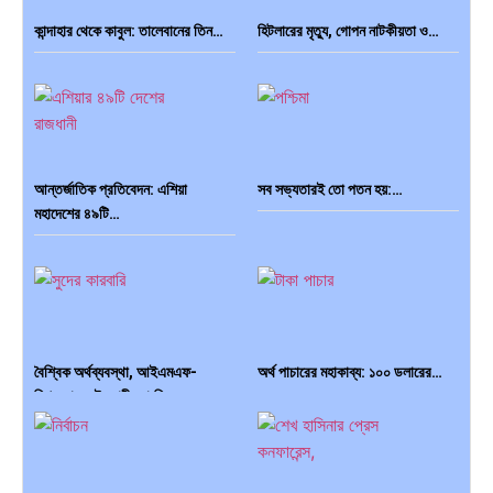
কান্দাহার থেকে কাবুল: তালেবানের তিন…
হিটলারের মৃত্যু, গোপন নাটকীয়তা ও…
আন্তর্জাতিক প্রতিবেদন: এশিয়া
সব সভ্যতারই তো পতন হয়:…
মহাদেশের ৪৯টি…
বৈশ্বিক অর্থব্যবস্থা, আইএমএফ-
অর্থ পাচারের মহাকাব্য: ১০০ ডলারের…
বিশ্বব্যাংক, ইসলামী ব্যাংকিং…