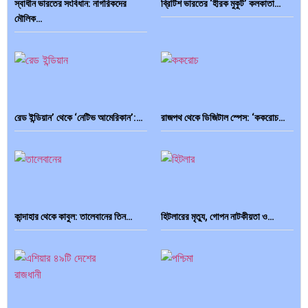
স্বাধীন ভারতের সংবিধান: নাগরিকদের
ব্রিটিশ ভারতের ‘হীরক মুকুট’ কলকাতা…
মৌলিক…
রেড ইন্ডিয়ান’ থেকে ‘নেটিভ আমেরিকান’:…
রাজপথ থেকে ডিজিটাল স্পেস: ‘ককরোচ…
কান্দাহার থেকে কাবুল: তালেবানের তিন…
হিটলারের মৃত্যু, গোপন নাটকীয়তা ও…