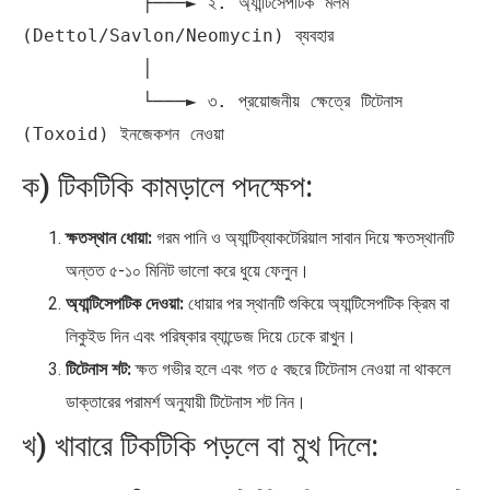
           ├───► ২. অ্যান্টিসেপটিক মলম 
(Dettol/Savlon/Neomycin) ব্যবহার

           │

           └───► ৩. প্রয়োজনীয় ক্ষেত্রে টিটেনাস 
ক) টিকটিকি কামড়ালে পদক্ষেপ:
ক্ষতস্থান ধোয়া:
গরম পানি ও অ্যান্টিব্যাকটেরিয়াল সাবান দিয়ে ক্ষতস্থানটি
অন্তত ৫-১০ মিনিট ভালো করে ধুয়ে ফেলুন।
অ্যান্টিসেপটিক দেওয়া:
ধোয়ার পর স্থানটি শুকিয়ে অ্যান্টিসেপটিক ক্রিম বা
লিকুইড দিন এবং পরিষ্কার ব্যান্ডেজ দিয়ে ঢেকে রাখুন।
টিটেনাস শট:
ক্ষত গভীর হলে এবং গত ৫ বছরে টিটেনাস নেওয়া না থাকলে
ডাক্তারের পরামর্শ অনুযায়ী টিটেনাস শট নিন।
খ) খাবারে টিকটিকি পড়লে বা মুখ দিলে: