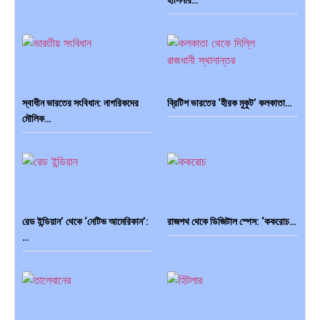
স্বাধীন ভারতের সংবিধান: নাগরিকদের
ব্রিটিশ ভারতের ‘হীরক মুকুট’ কলকাতা…
মৌলিক…
রেড ইন্ডিয়ান’ থেকে ‘নেটিভ আমেরিকান’:
রাজপথ থেকে ডিজিটাল স্পেস: ‘ককরোচ…
…