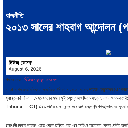
রাজনীতি
২০১৩ সালের শাহবাগ আন্দোলন (গণ
নিউজ ডেস্ক
August 6, 2026
প্রতিবেদক:
বিডিএস বুলবুল আহমেদ
বাংলাদেশের রাজনৈতিক ও সামাজিক ইতিহাসে ২০১৩ সালের
শাহবাগ আন্দোলন
(যা
‘গণজা
যুগান্তকারী ঘটনা। ১৯৭১ সালের মহান মুক্তিযুদ্ধে সংঘটিত গণহত্যা, ধর্ষণ ও মানবতা
Tribunal – ICT)
-এর একটি রায়কে কেন্দ্র করে এই অভূতপূর্ব গণআন্দোলনের সূচনা 
রাজধানী ঢাকার শাহবাগ মোড় থেকে ছড়িয়ে পড়া এই অহিংস আন্দোলন কেবল দেশীয় রা