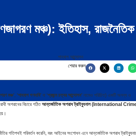
জাগরণ মঞ্চ): ইতিহাস, রাজনৈতিক প
শেয়ার করুন
গরণ মঞ্চ’
,
‘শাহবাগ গণদাবি’
বা
‘প্রজন্ম চত্বর আন্দোলন’
নামেও পরিচিত) একটি অনন্য ও
বিরোধী অপরাধের বিচারে গঠিত
আন্তর্জাতিক অপরাধ ট্রাইব্যুনাল (International Crim
হয়।
জনীতির গতিপথই পরিবর্তন করেনি, বরং আইনের সংশোধন এনে আন্তর্জাতিক অপরাধ ট্রাইব্যুনা