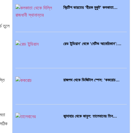
ব্রিটিশ ভারতের ‘হীরক মুকুট’ কলকাতা…
্ড তুলে
রেড ইন্ডিয়ান’ থেকে ‘নেটিভ আমেরিকান’:…
স্তি
রাজপথ থেকে ডিজিটাল স্পেস: ‘ককরোচ…
সমতা
কান্দাহার থেকে কাবুল: তালেবানের তিন…
 সঠিক