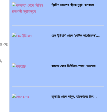
ব্রিটিশ ভারতের ‘হীরক মুকুট’ কলকাতা…
প্রথাগত মেধা, স্ট্র্যাটেজিক গভর্নেন্স ও…
রেড ইন্ডিয়ান’ থেকে ‘নেটিভ আমেরিকান’:…
ক্ত এবং
পদ্মা সেতু ও রেল সংযোগ…
া,
রাজপথ থেকে ডিজিটাল স্পেস: ‘ককরোচ…
বৈশ্বিক অর্থব্যবস্থা, আইএমএফ-বিশ্বব্যাংক,
ইসলামী ব্যাংকিং…
কান্দাহার থেকে কাবুল: তালেবানের তিন…
অর্থ পাচারের মহাকাব্য: ১০০ ডলারের…