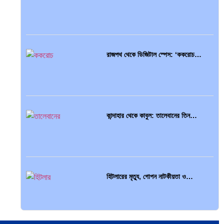
ভারত মহাসাগরের অশ্রু: শ্রীলঙ্কার ২৬…
রাজপথ থেকে ডিজিটাল স্পেস: ‘ককরোচ…
ক্রূরতা ও ধ্বংসের মহাকাব্য: পৃথিবীর…
কান্দাহার থেকে কাবুল: তালেবানের তিন…
ব্রাজিল ও আর্জেন্টিনার কালো অধ্যায়:…
হিটলারের মৃত্যু, গোপন নাটকীয়তা ও…
পূর্ব ইউরোপ বনাম তুরস্ক: শত…