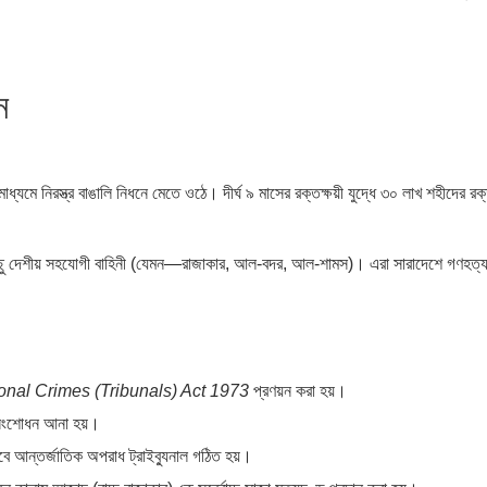
ন
্যমে নিরস্ত্র বাঙালি নিধনে মেতে ওঠে। দীর্ঘ ৯ মাসের রক্তক্ষয়ী যুদ্ধে ৩০ লাখ শহীদের র
শ কিছু দেশীয় সহযোগী বাহিনী (যেমন—রাজাকার, আল-বদর, আল-শামস)। এরা সারাদেশে গণহত্য
ional Crimes (Tribunals) Act 1973
প্রণয়ন করা হয়।
 সংশোধন আনা হয়।
াবে আন্তর্জাতিক অপরাধ ট্রাইব্যুনাল গঠিত হয়।