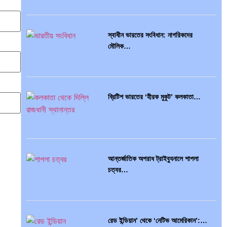
ইসলামী ব্যাংকিং…
স্বাধীন ভারতের সংবিধান: নাগরিকদের
মৌলিক…
অর্থ পাচারের মহাকাব্য: ১০০ ডলারের…
ব্রিটিশ ভারতের ‘হীরক মুকুট’ কলকাতা…
দক্ষিণ এশিয়ায় ‘জেন-জি’ বিপ্লব: বাংলাদেশ,…
আন্তর্জাতিক অপরাধ ট্রাইব্যুনালে শাপলা
চত্বর…
বিশেষ ইন-ডেপ্থ রিপোর্ট: ক্রীড়া উৎসবে…
রেড ইন্ডিয়ান’ থেকে ‘নেটিভ আমেরিকান’:…