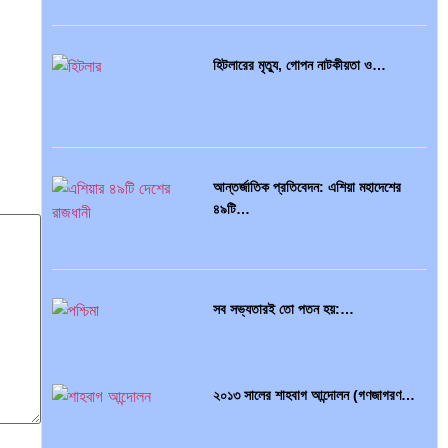
হিটলারের মৃত্যু, গোপন নাটকীয়তা ও…
আন্তর্জাতিক প্রতিবেদন: এশিয়া মহাদেশের
৪৯টি…
সব সভ্যতারই তো পতন হয়:…
২০১৩ সালের শাহবাগ আন্দোলন (গণজাগরণ…
বৈশ্বিক অর্থব্যবস্থা, আইএমএফ-বিশ্বব্যাংক,