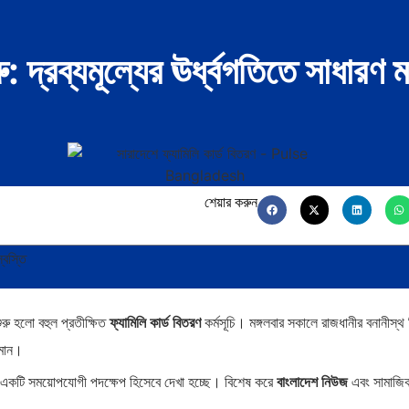
ু: দ্রব্যমূল্যের ঊর্ধ্বগতিতে সাধারণ ম
শেয়ার করুন
্বস্তি
রু হলো বহুল প্রতীক্ষিত
ফ্যামিলি কার্ড বিতরণ
কর্মসূচি। মঙ্গলবার সকালে রাজধানীর বনানীস্থ ট
হমান।
ন্য একটি সময়োপযোগী পদক্ষেপ হিসেবে দেখা হচ্ছে। বিশেষ করে
বাংলাদেশ নিউজ
এবং সামাজি