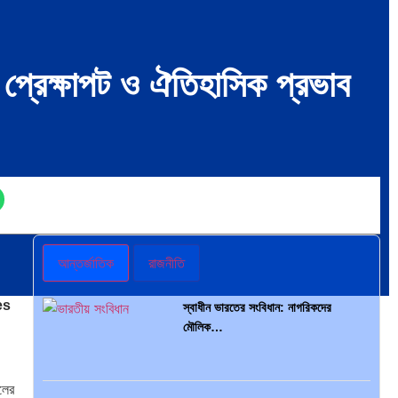
সাংবাদিক ও ইউটিউবার ইলিয়াস হোসেন:…
পৃথিবীতে বর্তমানে মোট দেশের সংখ্যা…
্রেক্ষাপট ও ঐতিহাসিক প্রভাব
আন্তর্জাতিক প্রতিবেদন: এশিয়া মহাদেশের
৪৯টি…
এশিয়ান সেঞ্চুরির দ্বৈরথ: চীন-ভারতের
বৈশ্বিক…
সব সভ্যতারই তো পতন হয়:…
আন্তর্জাতিক
রাজনীতি
পাকিস্তান, চীন ও বাংলাদেশ: তিন…
es
স্বাধীন ভারতের সংবিধান: নাগরিকদের
মৌলিক…
পরবর্তী রাষ্ট্রপতি নির্বাচন ২০২৬: আলোচনায়…
আমেরিকা সারা দুনিয়ায় গণতন্ত্রের গান…
লের