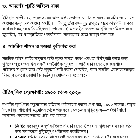
৩. আদর্শের প্রতি অবিচল থাকা
ইতিহাস সাক্ষী দেয়, গ্রেফতারের আগে এই নেতাদের মোশতাক সরকারের মন্ত্রিসভায় যোগ
দেওয়ার জন্য চাপ দেওয়া হয়েছিল। কিন্তু তাঁরা বঙ্গবন্ধুর রক্তের সাথে বেইমানি না করে
কারাবরণকেই বেছে নিয়েছিলেন। তাঁদের এই আপসহীন মনোভাবই খুনিদের শঙ্কিত করে
তুলেছিল, যার ফলশ্রুতিতে পরবর্তীকালে জেলহত্যার মতো জঘন্য ঘটনা ঘটে।
৪. সামরিক শাসন ও ক্ষমতা কুক্ষিগত করা
সামরিক আইন জারির মাধ্যমে অতি দ্রুত ক্ষমতা গ্রহণ এবং তা দীর্ঘস্থায়ী করার জন্য
খুনিদের প্রয়োজন ছিল একটি রাজনৈতিক শূন্যতা। জাতীয় চার নেতাকে কারাগারে
পাঠানোর মাধ্যমে তারা সেই শূন্যতা তৈরি করতে চেয়েছিল, যাতে সামরিক একনায়কতন্ত্রের
বিরুদ্ধে কোনো বেসামরিক কণ্ঠস্বর সোচ্চার না হতে পারে।
ঐতিহাসিক প্রেক্ষাপট: ১৯০০ থেকে ২০২৬
বাঙালির স্বাধিকার আন্দোলনের ইতিহাস পর্যালোচনা করলে দেখা যায়, ১৯০০ সালের গোড়ার
দিকে ব্রিটিশবিরোধী আন্দোলন থেকে শুরু করে ১৯৭১-এর মুক্তিযুদ্ধ—প্রতিটি ধাপে
আমাদের নেতাদের দমনের চেষ্টা করা হয়েছে।
১৯৭১:
বঙ্গবন্ধুর অনুপস্থিতিতে এই চার নেতাই প্রবাসী মুজিবনগর সরকার গঠন
করে সফলভাবে মুক্তিযুদ্ধ পরিচালনা করেছিলেন।
২০২৬:
বর্তমান ২০২৬ সালের এই নতুন বাংলাদেশে, যেখানে রাষ্ট্র সংস্কারের