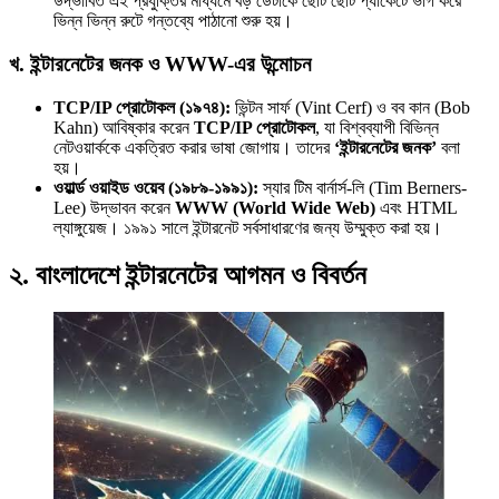
উদ্ভাবিত এই প্রযুক্তির মাধ্যমে বড় ডেটাকে ছোট ছোট প্যাকেটে ভাগ করে
ভিন্ন ভিন্ন রুটে গন্তব্যে পাঠানো শুরু হয়।
এশিয়ান সেঞ্চুরির দ্বৈরথ: চীন-ভারতের বৈশ্বিক…
খ. ইন্টারনেটের জনক ও WWW-এর উন্মোচন
TCP/IP প্রোটোকল (১৯৭৪):
ভিন্টন সার্ফ (Vint Cerf) ও বব কান (Bob
Kahn) আবিষ্কার করেন
TCP/IP প্রোটোকল
, যা বিশ্বব্যাপী বিভিন্ন
নেটওয়ার্ককে একত্রিত করার ভাষা জোগায়। তাদের
‘ইন্টারনেটের জনক’
বলা
হয়।
ওয়ার্ল্ড ওয়াইড ওয়েব (১৯৮৯-১৯৯১):
স্যার টিম বার্নার্স-লি (Tim Berners-
Lee) উদ্ভাবন করেন
WWW (World Wide Web)
এবং HTML
ল্যাঙ্গুয়েজ। ১৯৯১ সালে ইন্টারনেট সর্বসাধারণের জন্য উম্মুক্ত করা হয়।
২. বাংলাদেশে ইন্টারনেটের আগমন ও বিবর্তন
অর্থ পাচারের মহাকাব্য: ১০০ ডলারের…