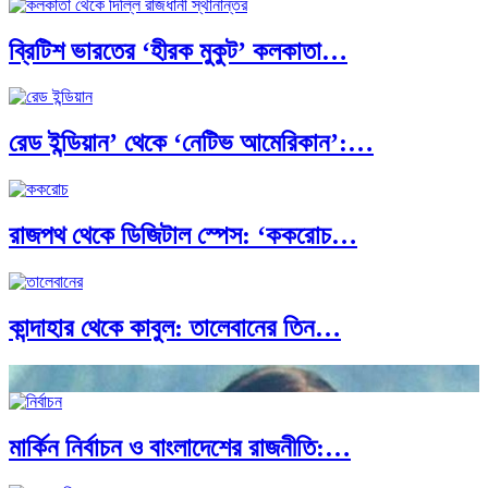
ব্রিটিশ ভারতের ‘হীরক মুকুট’ কলকাতা…
রেড ইন্ডিয়ান’ থেকে ‘নেটিভ আমেরিকান’:…
রাজপথ থেকে ডিজিটাল স্পেস: ‘ককরোচ…
কান্দাহার থেকে কাবুল: তালেবানের তিন…
মার্কিন নির্বাচন ও বাংলাদেশের রাজনীতি:…