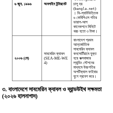
৬ জুন, ১৯৯৬
অনলাইন ইন্টারনেট
চালু হয়
বিশেষ ইন-ডেপ্থ রিপোর্ট: ক্রীড়া উৎসবে…
(
)
bangla.net
। ভি-স্যাটভিত্তিক
৬ কেবিপিএস গতির
ডায়াল-আপ
কানেকশনে মিনিটে
খরচ হতো ৩ টাকা।
বাংলাদেশ প্রথম
আন্তর্জাতিক
সাবমেরিন ক্যাবল
সাবমেরিন ক্যাবল
কনসোর্টিয়ামে যুক্ত
২০০৬ (মে)
(SEA-ME-WE
হয়ে কক্সবাজার
4)
ল্যান্ডিং স্টেশনের
মাধ্যমে উচ্চগতির
অপটিক্যাল ফাইবার
যুগে প্রবেশ করে।
৩. বাংলাদেশে সাবমেরিন ক্যাবল ও ব্যান্ডউইথ সক্ষমতা
(২০২৬ হালনাগাদ)