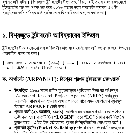
যুগান্তকারী ঘটনা। বিশ্বজুড়ে ইন্টারনেটের উৎপত্তি, বিকাশের ইতিহাস এবং বাংলাদেশে
ইন্টারনেটের আগমন থেকে শুরু করে ২০২৬ সালের নতুন সাবমেরিন ক্যাবল ও ৫জি
প্রযুক্তির বর্তমান চিত্র এই প্রতিবেদনে বিস্তারিতভাবে তুলে ধরা হলো।
১. বিশ্বজুড়ে ইন্টারনেট আবিষ্কারের ইতিহাস
ক্রূরতা ও ধ্বংসের মহাকাব্য: পৃথিবীর…
ইন্টারনেটের উদ্ভব কোনো একক বিজ্ঞানীর হাত ধরে হয়নি; বরং এটি বহু দশক ধরে বিজ্ঞানের
ধারাবাহিক গবেষণার ফল।
[ কোল্ড ওয়ার / ARPANET (১৯৬৯) ] ──► [ TCP/IP প্রোটোকল (১৯৭৪) ] 
ব্রাজিল ও আর্জেন্টিনার কালো অধ্যায়:…
ক. আর্পানেট (ARPANET): বিশ্বের প্রথম ইন্টারনেট নেটওয়ার্ক
উৎপত্তি:
১৯৬৯ সালে মার্কিন যুক্তরাষ্ট্রের প্রতিরক্ষা বিভাগের অধীনস্থ
পূর্ব ইউরোপ বনাম তুরস্ক: শত…
বৈশ্বিক অর্থব্যবস্থা, আইএমএফ-বিশ্বব্যাংক, ইসলামী
‘Advanced Research Projects Agency’ (ARPA) স্নায়ুযুদ্ধ
চলাকালীন পারমাণবিক হামলায় অক্ষত থাকতে পারে এমন যোগাযোগ ব্যবস্থা
ব্যাংকিং…
হিসেবে
ARPANET
তৈরি করে।
প্রথম বার্তা (২৯ অক্টোবর, ১৯৬৯):
আর্পানেটের মাধ্যমে প্রথম বার্তা পাঠানোর
চেষ্টা করা হয়। বার্তাটি ছিল
“LOGIN”
, তবে “LO” লেখার পরই সিস্টেম
পৃথিবীতে বর্তমানে মোট দেশের সংখ্যা…
ক্র্যাশ করে। এটিই ছিল ইতিহাসের প্রথম ডিস্ট্রিবিউটেড নেটওয়ার্ক বার্তা।
প্যাকেট সুইচিং (Packet Switching):
পল বারান ও লিওনার্ড ক্লেইনরক