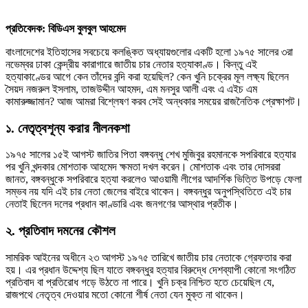
প্রতিবেদক: বিডিএস বুলবুল আহমেদ
বাংলাদেশের ইতিহাসের সবচেয়ে কলঙ্কিত অধ্যায়গুলোর একটি হলো ১৯৭৫ সালের ৩রা
নভেম্বর ঢাকা কেন্দ্রীয় কারাগারে জাতীয় চার নেতার হত্যাকাণ্ড। কিন্তু এই
হত্যাকাণ্ডের আগে কেন তাঁদের বন্দি করা হয়েছিল? কেন খুনি চক্রের মূল লক্ষ্য ছিলেন
সৈয়দ নজরুল ইসলাম, তাজউদ্দীন আহমদ, এম মনসুর আলী এবং এ এইচ এম
কামারুজ্জামান? আজ আমরা বিশ্লেষণ করব সেই অন্ধকার সময়ের রাজনৈতিক প্রেক্ষাপট।
১. নেতৃত্বশূন্য করার নীলনকশা
১৯৭৫ সালের ১৫ই আগস্ট জাতির পিতা বঙ্গবন্ধু শেখ মুজিবুর রহমানকে সপরিবারে হত্যার
পর খুনি খন্দকার মোশতাক আহমেদ ক্ষমতা দখল করেন। মোশতাক এবং তার দোসররা
জানত, বঙ্গবন্ধুকে সপরিবারে হত্যা করলেও আওয়ামী লীগের আদর্শিক ভিত্তি উপড়ে ফেলা
সম্ভব নয় যদি এই চার নেতা জেলের বাইরে থাকেন। বঙ্গবন্ধুর অনুপস্থিতিতে এই চার
নেতাই ছিলেন দলের প্রধান কাণ্ডারি এবং জনগণের আস্থার প্রতীক।
২. প্রতিবাদ দমনের কৌশল
সামরিক আইনের অধীনে ২৩ আগস্ট ১৯৭৫ তারিখে জাতীয় চার নেতাকে গ্রেফতার করা
হয়। এর প্রধান উদ্দেশ্য ছিল যাতে বঙ্গবন্ধুর হত্যার বিরুদ্ধে দেশব্যাপী কোনো সংগঠিত
প্রতিবাদ বা প্রতিরোধ গড়ে উঠতে না পারে। খুনি চক্র নিশ্চিত হতে চেয়েছিল যে,
রাজপথে নেতৃত্ব দেওয়ার মতো কোনো শীর্ষ নেতা যেন মুক্ত না থাকেন।