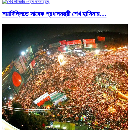
নয়াদিল্লিতে সাবেক প্রধানমন্ত্রী শেখ হাসিনার…
হিটলারের মৃত্যু, গোপন নাটকীয়তা ও…
আন্তর্জাতিক প্রতিবেদন: এশিয়া মহাদেশের ৪৯টি…