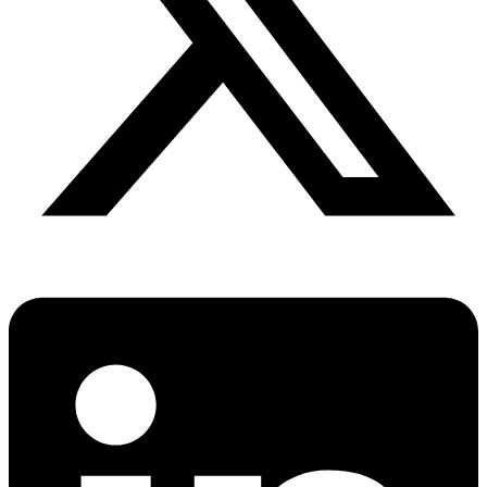
অর্থ পাচারের মহাকাব্য: ১০০ ডলারের…
হিটলারের মৃত্যু, গোপন নাটকীয়তা ও…