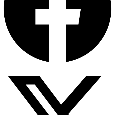
আন্তর্জাতিক অপরাধ ট্রাইব্যুনালে শাপলা চত্বর…
রেড ইন্ডিয়ান’ থেকে ‘নেটিভ আমেরিকান’:…
রাজপথ থেকে ডিজিটাল স্পেস: ‘ককরোচ…
কান্দাহার থেকে কাবুল: তালেবানের তিন…