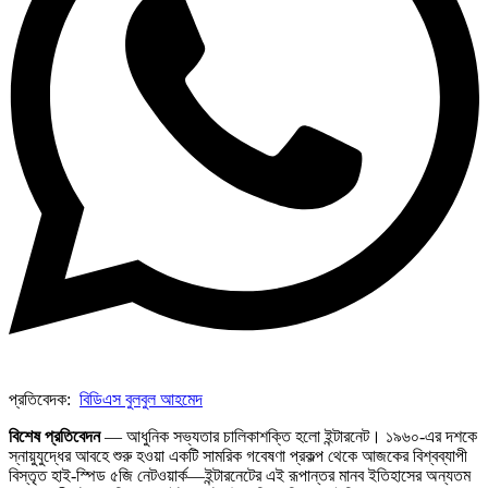
সব সভ্যতারই তো পতন হয়:…
ভারত মহাসাগরের অশ্রু: শ্রীলঙ্কার ২৬…
পরবর্তী রাষ্ট্রপতি নির্বাচন ২০২৬: আলোচনায়…
প্রথাগত মেধা, স্ট্র্যাটেজিক গভর্নেন্স ও…
পদ্মা সেতু ও রেল সংযোগ…
প্রতিবেদক:
বিডিএস বুলবুল আহমেদ
বিশেষ প্রতিবেদন
— আধুনিক সভ্যতার চালিকাশক্তি হলো ইন্টারনেট। ১৯৬০-এর দশকে
স্নায়ুযুদ্ধের আবহে শুরু হওয়া একটি সামরিক গবেষণা প্রকল্প থেকে আজকের বিশ্বব্যাপী
বিস্তৃত হাই-স্পিড ৫জি নেটওয়ার্ক—ইন্টারনেটের এই রূপান্তর মানব ইতিহাসের অন্যতম