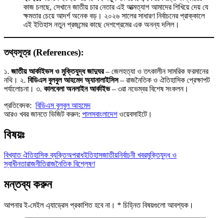
কাজ চলছে, সেখানে জাতীয় চার নেতার এই আত্মত্যাগ আমাদের শিখিয়ে দেয় যে
ক্ষমতার চেয়ে আদর্শ অনেক বড়। ২০২৬ সালের সাধারণ নির্বাচনের প্রাক্কালে
এই ইতিহাস নতুন প্রজন্মের কাছে দেশপ্রেমের এক অনন্য দলিল।
তথ্যসূত্র (References):
১.
জাতীয় আর্কাইভস ও মুক্তিযুদ্ধ জাদুঘর
– জেলহত্যা ও তৎকালীন সামরিক ফরমানের
নথি। ২.
বিডিএস বুলবুল আহমেদ অ্যানালাইসিস
– রাজনৈতিক ও ঐতিহাসিক প্রেক্ষাপট
পর্যালোচনা। ৩.
কালবেলা অনলাইন আর্কাইভ
– ৩রা নভেম্বর বিশেষ সংকলন।
প্রতিবেদক:
বিডিএস বুলবুল আহমেদ
আরও খবর জানতে ভিজিট করুন:
পালসবাংলাদেশ
ওয়েবসাইটে।
বিষয়ঃ
বিখ্যাত ঐতিহাসিক ব্যক্তি
অপরাধ
ইতিহাস
জাতীয়
নির্বাচনী খবর
মুক্তিযুদ্ধ ও
স্বাধীনতা
রাজনীতি
রাজনৈতিক বিশ্লেষণ
মন্তব্য করুন
আপনার ই-মেইল এ্যাড্রেস প্রকাশিত হবে না।
*
চিহ্নিত বিষয়গুলো আবশ্যক।