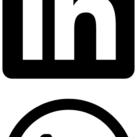
সাংবাদিক ও ইউটিউবার ইলিয়াস হোসেন:…
দক্ষিণ এশিয়ায় ‘জেন-জি’ বিপ্লব: বাংলাদেশ,…
আন্তর্জাতিক প্রতিবেদন: এশিয়া মহাদেশের ৪৯টি…
বিশেষ ইন-ডেপ্থ রিপোর্ট: ক্রীড়া উৎসবে…