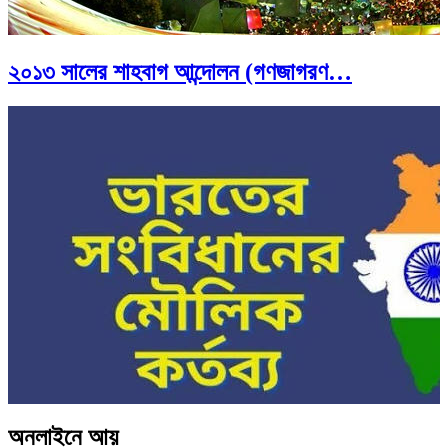
২০১৩ সালের শাহবাগ আন্দোলন (গণজাগরণ…
সব সভ্যতারই তো পতন হয়:…
অনলাইনে আয়