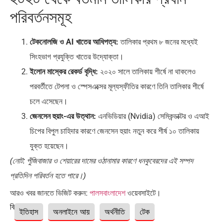
পরিবর্তনসমূহ
টেকনোলজি ও AI খাতের আধিপত্য:
তালিকার প্রথম ৮ জনের মধ্যেই
সিংহভাগ প্রযুক্তি খাতের উদ্যোক্তা।
ইলোন মাস্কের রেকর্ড বৃদ্ধি:
২০২০ সালে তালিকায় শীর্ষে না থাকলেও
পরবর্তীতে টেপলা ও স্পেসএক্সের মূল্যস্ফীতির কারণে তিনি তালিকার শীর্ষে
চলে এসেছেন।
জেনসেন হুয়াং-এর উত্থান:
এনভিডিয়ার (Nvidia) সেমিকন্ডাক্টর ও এআই
চিপের বিপুল চাহিদার কারণে জেনসেন হুয়াং নতুন করে শীর্ষ ১০ তালিকায়
যুক্ত হয়েছেন।
(নোট: পুঁজিবাজার ও শেয়ারের দামের ওঠানামার কারণে ধনকুবেরদের এই সম্পদ
প্রতিদিন পরিবর্তন হতে পারে।)
আরও খবর জানতে ভিজিট করুন:
পালসবাংলাদেশ
ওয়েবসাইটে।
বিষয়ঃ
ইতিহাস
অনলাইনে আয়
অর্থনীতি
টেক