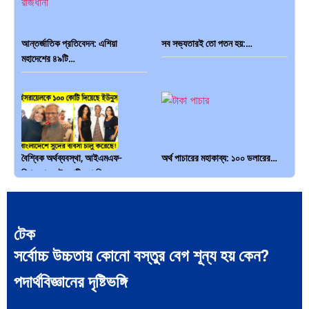
আন্তর্জাতিক প্রতিবেদন: এশিয়া
সব সভ্যতারই তো পতন হয়:…
মহাদেশের ৪৯টি…
বৈশ্বিক অর্থব্যবস্থা, আইএমএফ-
অর্থ পাচারের মহাকাব্য: ১০০ ডলারের…
বিশ্বব্যাংক, ইসলামী ব্যাংকিং…
টেক
সর্বোচ্চ উচ্চতায় কোনো বস্তুর বেগ শূন্য হয় কেন?
দক্ষিণ এশিয়ায় ‘জেন-জি’ বিপ্লব:
বিশেষ ইন-ডেপ্থ রিপোর্ট: ক্রীড়া উৎসবে…
পদার্থবিজ্ঞানের দৃষ্টিভঙ্গি
বাংলাদেশ,…