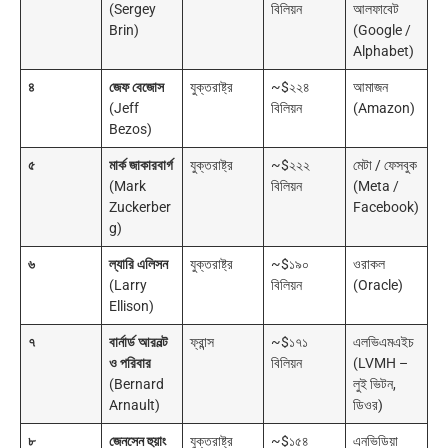
(Sergey
বিলিয়ন
আলফাবেট
Brin)
(Google /
Alphabet)
৪
জেফ বেজোস
যুক্তরাষ্ট্র
~$২২৪
আমাজন
(Jeff
বিলিয়ন
(Amazon)
Bezos)
৫
মার্ক জাকারবার্গ
যুক্তরাষ্ট্র
~$২২২
মেটা / ফেসবুক
(Mark
বিলিয়ন
(Meta /
Zuckerber
Facebook)
g)
৬
ল্যারি এলিসন
যুক্তরাষ্ট্র
~$১৯০
ওরাকল
(Larry
বিলিয়ন
(Oracle)
Ellison)
৭
বার্নার্ড আরনল্ট
ফ্রান্স
~$১৭১
এলভিএমএইচ
ও পরিবার
বিলিয়ন
(LVMH –
(Bernard
লুই ভিটন,
Arnault)
ডিওর)
৮
জেনসেন হুয়াং
যুক্তরাষ্ট্র
~$১৫৪
এনভিডিয়া