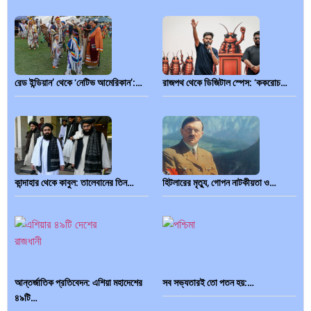
রেড ইন্ডিয়ান’ থেকে ‘নেটিভ আমেরিকান’:…
রাজপথ থেকে ডিজিটাল স্পেস: ‘ককরোচ…
কান্দাহার থেকে কাবুল: তালেবানের তিন…
হিটলারের মৃত্যু, গোপন নাটকীয়তা ও…
আন্তর্জাতিক প্রতিবেদন: এশিয়া মহাদেশের
সব সভ্যতারই তো পতন হয়:…
৪৯টি…