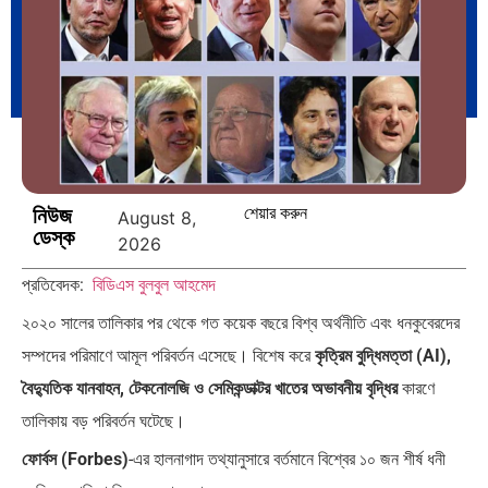
ভারত মহাসাগরের অশ্রু: শ্রীলঙ্কার ২৬…
ক্রূরতা ও ধ্বংসের মহাকাব্য: পৃথিবীর…
ব্রাজিল ও আর্জেন্টিনার কালো অধ্যায়:…
পূর্ব ইউরোপ বনাম তুরস্ক: শত…
নিউজ
শেয়ার করুন
August 8,
ডেস্ক
2026
প্রতিবেদক:
বিডিএস বুলবুল আহমেদ
২০২০ সালের তালিকার পর থেকে গত কয়েক বছরে বিশ্ব অর্থনীতি এবং ধনকুবেরদের
পৃথিবীতে বর্তমানে মোট দেশের সংখ্যা…
এশিয়ান সেঞ্চুরির দ্বৈরথ: চীন-ভারতের
বৈশ্বিক…
সম্পদের পরিমাণে আমূল পরিবর্তন এসেছে। বিশেষ করে
কৃত্রিম বুদ্ধিমত্তা (AI),
বৈদ্যুতিক যানবাহন, টেকনোলজি ও সেমিকন্ডাক্টর খাতের অভাবনীয় বৃদ্ধির
কারণে
তালিকায় বড় পরিবর্তন ঘটেছে।
ফোর্বস (Forbes)
-এর হালনাগাদ তথ্যানুসারে বর্তমানে বিশ্বের ১০ জন শীর্ষ ধনী