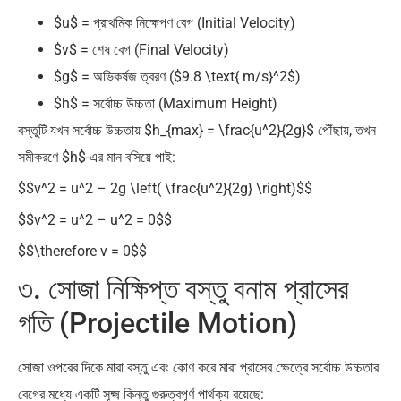
$u$ = প্রাথমিক নিক্ষেপণ বেগ (Initial Velocity)
$v$ = শেষ বেগ (Final Velocity)
$g$ = অভিকর্ষজ ত্বরণ ($9.8 \text{ m/s}^2$)
$h$ = সর্বোচ্চ উচ্চতা (Maximum Height)
বস্তুটি যখন সর্বোচ্চ উচ্চতায় $h_{max} = \frac{u^2}{2g}$ পৌঁছায়, তখন
সমীকরণে $h$-এর মান বসিয়ে পাই:
$$v^2 = u^2 – 2g \left( \frac{u^2}{2g} \right)$$
$$v^2 = u^2 – u^2 = 0$$
$$\therefore v = 0$$
৩. সোজা নিক্ষিপ্ত বস্তু বনাম প্রাসের
গতি (Projectile Motion)
সোজা ওপরের দিকে মারা বস্তু এবং কোণ করে মারা প্রাসের ক্ষেত্রে সর্বোচ্চ উচ্চতার
বেগের মধ্যে একটি সূক্ষ্ম কিন্তু গুরুত্বপূর্ণ পার্থক্য রয়েছে: