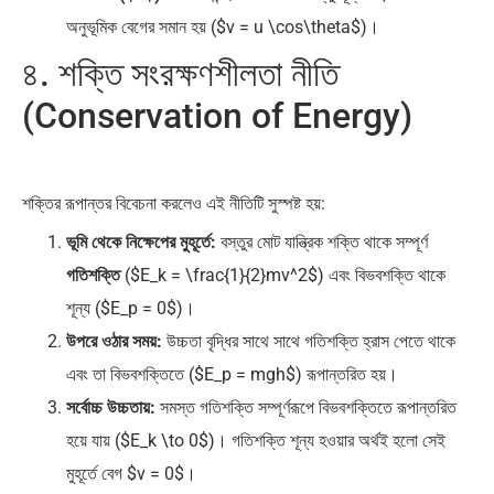
অনুভূমিক বেগের সমান হয় ($v = u \cos\theta$)।
৪. শক্তি সংরক্ষণশীলতা নীতি
(Conservation of Energy)
শক্তির রূপান্তর বিবেচনা করলেও এই নীতিটি সুস্পষ্ট হয়:
ভূমি থেকে নিক্ষেপের মুহূর্তে:
বস্তুর মোট যান্ত্রিক শক্তি থাকে সম্পূর্ণ
গতিশক্তি
($E_k = \frac{1}{2}mv^2$) এবং বিভবশক্তি থাকে
শূন্য ($E_p = 0$)।
উপরে ওঠার সময়:
উচ্চতা বৃদ্ধির সাথে সাথে গতিশক্তি হ্রাস পেতে থাকে
এবং তা বিভবশক্তিতে ($E_p = mgh$) রূপান্তরিত হয়।
সর্বোচ্চ উচ্চতায়:
সমস্ত গতিশক্তি সম্পূর্ণরূপে বিভবশক্তিতে রূপান্তরিত
হয়ে যায় ($E_k \to 0$)। গতিশক্তি শূন্য হওয়ার অর্থই হলো সেই
মুহূর্তে বেগ $v = 0$।