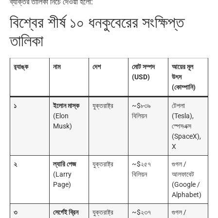
ব্যক্তির তালিকা নিচে দেওয়া হলো:
বিশ্বের শীর্ষ ১০ ধনকুবেরের সংক্ষিপ্ত
তালিকা
র‍্যাঙ্ক
নাম
দেশ
মোট সম্পদ
আয়ের মূল
(USD)
উৎস
(কোম্পানি)
১
ইলোন মাস্ক
যুক্তরাষ্ট্র
~$৮৩৯
টেপলা
(Elon
বিলিয়ন
(Tesla),
Musk)
স্পেসএক্স
(SpaceX),
X
২
ল্যারি পেজ
যুক্তরাষ্ট্র
~$২৫৭
গুগল /
(Larry
বিলিয়ন
আলফাবেট
Page)
(Google /
Alphabet)
৩
সের্গেই ব্রিন
যুক্তরাষ্ট্র
~$২৩৭
গুগল /