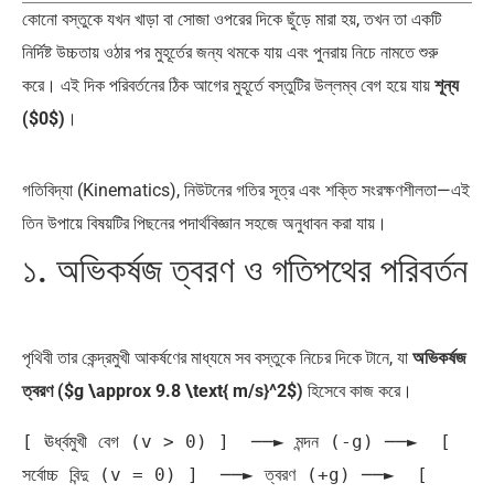
কোনো বস্তুকে যখন খাড়া বা সোজা ওপরের দিকে ছুঁড়ে মারা হয়, তখন তা একটি
নির্দিষ্ট উচ্চতায় ওঠার পর মুহূর্তের জন্য থমকে যায় এবং পুনরায় নিচে নামতে শুরু
করে। এই দিক পরিবর্তনের ঠিক আগের মুহূর্তে বস্তুটির উল্লম্ব বেগ হয়ে যায়
শূন্য
($0$)
।
গতিবিদ্যা (Kinematics), নিউটনের গতির সূত্র এবং শক্তি সংরক্ষণশীলতা—এই
তিন উপায়ে বিষয়টির পিছনের পদার্থবিজ্ঞান সহজে অনুধাবন করা যায়।
১. অভিকর্ষজ ত্বরণ ও গতিপথের পরিবর্তন
পৃথিবী তার কেন্দ্রমুখী আকর্ষণের মাধ্যমে সব বস্তুকে নিচের দিকে টানে, যা
অভিকর্ষজ
ত্বরণ ($g \approx 9.8 \text{ m/s}^2$)
হিসেবে কাজ করে।
[ ঊর্ধ্বমুখী বেগ (v > 0) ]  ──► মন্দন (-g) ──►  [ 
সর্বোচ্চ বিন্দু (v = 0) ]  ──► ত্বরণ (+g) ──►  [ 