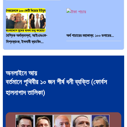
বৈশ্বিক অর্থব্যবস্থা, আইএমএফ-
অর্থ পাচারের মহাকাব্য: ১০০ ডলারের…
বিশ্বব্যাংক, ইসলামী ব্যাংকিং…
অনলাইনে আয়
বর্তমানে পৃথিবীর ১০ জন শীর্ষ ধনী ব্যক্তি (ফোর্বস
দক্ষিণ এশিয়ায় ‘জেন-জি’ বিপ্লব: বাংলাদেশ,
বিশেষ ইন-ডেপ্থ রিপোর্ট: ক্রীড়া উৎসবে…
…
হালনাগাদ তালিকা)