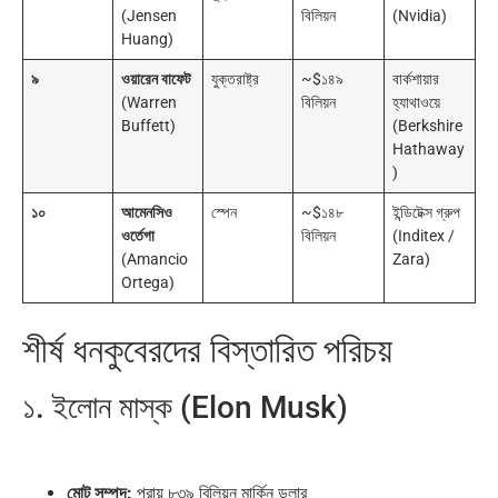
(Jensen
বিলিয়ন
(Nvidia)
Huang)
৯
ওয়ারেন বাফেট
যুক্তরাষ্ট্র
~$১৪৯
বার্কশায়ার
(Warren
বিলিয়ন
হ্যাথাওয়ে
Buffett)
(Berkshire
Hathaway
)
১০
আমেনসিও
স্পেন
~$১৪৮
ইন্ডিটেক্স গ্রুপ
ওর্তেগা
বিলিয়ন
(Inditex /
(Amancio
Zara)
Ortega)
শীর্ষ ধনকুবেরদের বিস্তারিত পরিচয়
১. ইলোন মাস্ক (Elon Musk)
মোট সম্পদ:
প্রায় ৮৩৯ বিলিয়ন মার্কিন ডলার