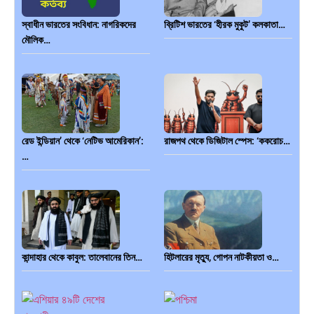
স্বাধীন ভারতের সংবিধান: নাগরিকদের
ব্রিটিশ ভারতের ‘হীরক মুকুট’ কলকাতা…
মৌলিক…
রেড ইন্ডিয়ান’ থেকে ‘নেটিভ আমেরিকান’:
রাজপথ থেকে ডিজিটাল স্পেস: ‘ককরোচ…
…
কান্দাহার থেকে কাবুল: তালেবানের তিন…
হিটলারের মৃত্যু, গোপন নাটকীয়তা ও…