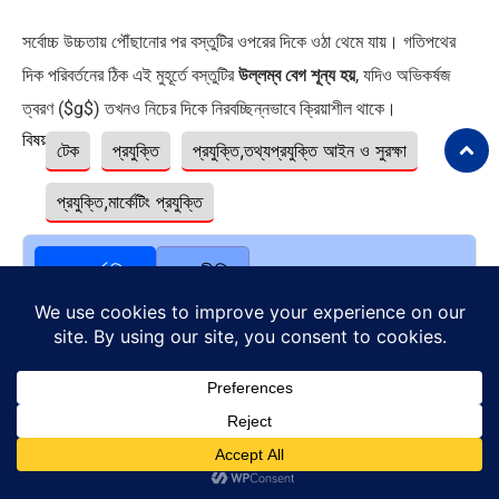
সর্বোচ্চ উচ্চতায় পৌঁছানোর পর বস্তুটির ওপরের দিকে ওঠা থেমে যায়। গতিপথের
দিক পরিবর্তনের ঠিক এই মুহূর্তে বস্তুটির
উল্লম্ব বেগ শূন্য হয়
, যদিও অভিকর্ষজ
ত্বরণ ($g$) তখনও নিচের দিকে নিরবচ্ছিন্নভাবে ক্রিয়াশীল থাকে।
বিষয়ঃ
টেক
প্রযুক্তি
প্রযুক্তি,তথ্যপ্রযুক্তি আইন ও সুরক্ষা
প্রযুক্তি,মার্কেটিং প্রযুক্তি
আন্তর্জাতিক
রাজনীতি
মার্কিন নির্বাচন ও বাংলাদেশের রাজনীতি:…
নয়াদিল্লিতে সাবেক প্রধানমন্ত্রী শেখ
হাসিনার…