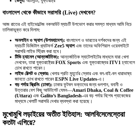
ভেন্যু:
আটলান্টা, যুক্তরাষ্ট্র
বাংলাদেশ থেকে কীভাবে সরাসরি (Live) দেখবেন?
আজ রাতের এই হাইভোল্টেজ নকআউট ম্যাচটি উপভোগ করার সমস্ত মাধ্যম আমি নিচে
তালিকাভুক্ত করে দিলাম:
অনলাইন ও অ্যাপ (উপমহাদেশ):
বাংলাদেশ ও ভারতের দর্শকদের জন্য এই
ম্যাচটি ডিজিটাল প্ল্যাটফর্ম
Zee5 অ্যাপ
এবং তাদের অফিশিয়াল ওয়েবসাইটে
সরাসরি লাইভ স্ট্রিম করা হবে।
টিভি চ্যানেল (আন্তর্জাতিক):
আন্তর্জাতিক স্যাটেলাইটের মাধ্যমে যারা খেলা
দেখবেন, তারা যুক্তরাষ্ট্রের
FOX Sports
এবং যুক্তরাজ্যের
ITV1
চ্যানেলে
চোখ রাখতে পারেন।
লাইভ টেক্সট ও স্কোর:
খেলার প্রতি মুহূর্তের স্কোর এবং বল-বাই-বল ধারাভাষ্য
জানতে চোখ রাখতে পারেন
ESPN Live Updates
-এ।
বড় পর্দায় স্ক্রিনিং (ঢাকা):
ঢাকার ফুটবল ভক্তদের জন্য গুলশান, বনানী ও
উত্তরার বেশ কিছু আউটলেট যেমন—
Amari Dhaka, Coal & Coffee
(Uttara)
এবং
Galito’s Bangladesh
-এর বড় পর্দায় বিশেষ প্যাকেজের
মাধ্যমে খেলাটি সরাসরি দেখার ব্যবস্থা করা হয়েছে।
মুখোমুখি লড়াইয়ের অতীত ইতিহাস: আলবিসেলেস্তেরা
কতটা এগিয়ে?