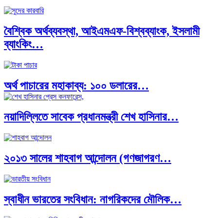
বৈশ্বিক অর্থব্যবস্থা, আইএমএফ-বিশ্বব্যাংক, ইসলামী
ব্যাংকিং…
অর্থ পাচারের মহাকাব্য: ১০০ ডলারের…
নয়াদিল্লিতে সাবেক প্রধানমন্ত্রী শেখ হাসিনার…
দক্ষিণ এশিয়ায় ‘জেন-জি’ বিপ্লব: বাংলাদেশ,…
২০১৩ সালের শাহবাগ আন্দোলন (গণজাগরণ…
বিশেষ ইন-ডেপ্থ রিপোর্ট: ক্রীড়া উৎসবে…
স্বাধীন ভারতের সংবিধান: নাগরিকদের মৌলিক…
ভারত মহাসাগরের অশ্রু: শ্রীলঙ্কার ২৬…