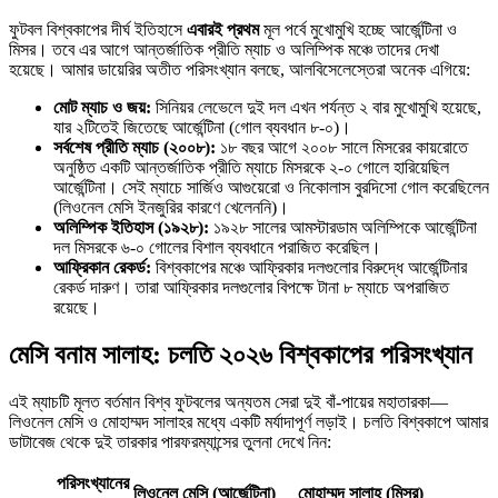
ফুটবল বিশ্বকাপের দীর্ঘ ইতিহাসে
এবারই প্রথম
মূল পর্বে মুখোমুখি হচ্ছে আর্জেন্টিনা ও
মিসর। তবে এর আগে আন্তর্জাতিক প্রীতি ম্যাচ ও অলিম্পিক মঞ্চে তাদের দেখা
হয়েছে। আমার ডায়েরির অতীত পরিসংখ্যান বলছে, আলবিসেলেস্তেরা অনেক এগিয়ে:
মোট ম্যাচ ও জয়:
সিনিয়র লেভেলে দুই দল এখন পর্যন্ত ২ বার মুখোমুখি হয়েছে,
যার ২টিতেই জিতেছে আর্জেন্টিনা (গোল ব্যবধান ৮-০)।
সর্বশেষ প্রীতি ম্যাচ (২০০৮):
১৮ বছর আগে ২০০৮ সালে মিসরের কায়রোতে
অনুষ্ঠিত একটি আন্তর্জাতিক প্রীতি ম্যাচে মিসরকে ২-০ গোলে হারিয়েছিল
আর্জেন্টিনা। সেই ম্যাচে সার্জিও আগুয়েরো ও নিকোলাস বুরদিসো গোল করেছিলেন
(লিওনেল মেসি ইনজুরির কারণে খেলেননি)।
অলিম্পিক ইতিহাস (১৯২৮):
১৯২৮ সালের আমস্টারডাম অলিম্পিকে আর্জেন্টিনা
দল মিসরকে ৬-০ গোলের বিশাল ব্যবধানে পরাজিত করেছিল।
আফ্রিকান রেকর্ড:
বিশ্বকাপের মঞ্চে আফ্রিকার দলগুলোর বিরুদ্ধে আর্জেন্টিনার
রেকর্ড দারুণ। তারা আফ্রিকার দলগুলোর বিপক্ষে টানা ৮ ম্যাচে অপরাজিত
রয়েছে।
মেসি বনাম সালাহ: চলতি ২০২৬ বিশ্বকাপের পরিসংখ্যান
এই ম্যাচটি মূলত বর্তমান বিশ্ব ফুটবলের অন্যতম সেরা দুই বাঁ-পায়ের মহাতারকা—
লিওনেল মেসি ও মোহাম্মদ সালাহর মধ্যে একটি মর্যাদাপূর্ণ লড়াই। চলতি বিশ্বকাপে আমার
ডাটাবেজ থেকে দুই তারকার পারফরম্যান্সের তুলনা দেখে নিন:
পরিসংখ্যানের
লিওনেল মেসি (আর্জেন্টিনা)
মোহাম্মদ সালাহ (মিসর)