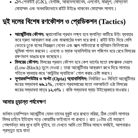
ఎল-শেনাউই (GK), হেগাজি, আবদেলমোনেম, এলনেনি, মারমুশ, মোস্তফা
মোহাম্মদ এবং অবধারিতভাবে রাইট উইঙে থাকবেন মোহাম্মদ সালাহ।
দুই দলের বিশেষ রণকৌশল ও প্রেডিকশন (Tactics)
আর্জেন্টিনার কৌশল:
স্ক্যালোনির প্রধান লক্ষ্য হবে ক্লান্তি কাটিয়ে উইং ব্যবহার
করে দ্রুত আক্রমণ করা এবং মাঝমাঠের দখল ধরে রাখা। রাইট উইং দিয়ে মেসি
ভেতরে ঢুকে বলের নিয়ন্ত্রণ নেবেন এবং বক্সে লাউতারো বা হুলিয়ান ফিনিশারের
ভূমিকা পালন করবেন। এনসো ও ম্যাক অ্যালিস্টার বল পজিশন ধরে রেখে মিসরের
রক্ষণভাগ ভাঙার ছক কষেছেন।
মিসরের কৌশল:
মিসরের প্রধান কৌশল হবে কেপ ভার্দের মতো রক্ষণাত্মক দেয়াল
(Low-Block) তুলে দেওয়া। তারা আর্জেন্টিনার আক্রমণ রুখে দিয়ে সালাহর
গতিকে ব্যবহার করে ‘কাউন্টার অ্যাটাকে’ গোল করার চেষ্টা করবে।
সুপারকম্পিউটার ও অপ্টা (Opta) অ্যানালিসিস:
নির্ধারিত ৯০ মিনিটে আর্জেন্টিনার
জয়ের সম্ভাবনা
৬৯.১%
, যেখানে প্রথমবারের মতো নকআউটে ওঠা মিসরের
জয়ের সম্ভাবনা মাত্র
১২.৩%
। বাকি সম্ভাবনা ম্যাচ টাইব্রেকারে যাওয়ার।
আমার চূড়ান্ত পর্যবেক্ষণ
বর্তমান চ্যাম্পিয়ন আর্জেন্টিনা যেমন তাদের মুকুট ধরে রাখতে মরিয়া, ঠিক তেমনি সালাহর
মিসর চাইবে ইতিহাস গড়ে কোয়ার্টার ফাইনালে পা রাখতে। রাত ১০টার এই মহারণে
শেষপর্যন্ত কার মুখে হাসি ফুটবে, তা দেখতে আমি তো টিভির সামনে বসছিই, আপনারাও
প্রস্তুত হয়ে যান!