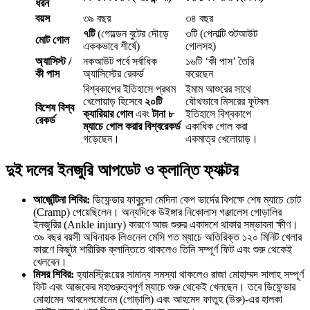
ধরন
বয়স
৩৯ বছর
৩৪ বছর
৭টি
(গোল্ডেন বুটের দৌড়ে
৩টি (পেনাল্টি শুটআউট
মোট গোল
এককভাবে শীর্ষে)
গোলসহ)
অ্যাসিস্ট /
নকআউট পর্বে সর্বাধিক
১৬টি ‘কী পাস’ তৈরি
কী পাস
অ্যাসিস্টের রেকর্ড
করেছেন
বিশ্বকাপের ইতিহাসে প্রথম
ইমাম আশুরের সাথে
খেলোয়াড় হিসেবে
২০টি
যৌথভাবে মিসরের ফুটবল
বিশেষ বিশ্ব
ক্যারিয়ার গোল
এবং
টানা ৮
ইতিহাসে বিশ্বকাপে
রেকর্ড
ম্যাচে গোল করার বিশ্বরেকর্ড
একাধিক গোল করা
গড়েছেন।
একমাত্র খেলোয়াড়।
দুই দলের ইনজুরি আপডেট ও ক্লান্তি ফ্যাক্টর
আর্জেন্টিনা শিবির:
ডিফেন্ডার ফাকুন্দো মেদিনা কেপ ভার্দের বিপক্ষে শেষ ম্যাচে চোট
(Cramp) পেয়েছিলেন। অন্যদিকে উইঙ্গার নিকোলাস গঞ্জালেস গোড়ালির
ইনজুরির (Ankle injury) কারণে আজ শুরুর একাদশে থাকার সম্ভাবনা ক্ষীণ।
৩৯ বছর বয়সী অধিনায়ক লিওনেল মেসি গত ম্যাচে অতিরিক্ত ১২০ মিনিট খেলার
কারণে কিছুটা শারীরিক ক্লান্তিতে থাকলেও তিনি সম্পূর্ণ ফিট এবং শুরু থেকেই
খেলবেন।
মিসর শিবির:
হ্যামস্ট্রিংয়ের সামান্য সমস্যা থাকলেও রাজা মোহাম্মদ সালাহ সম্পূর্ণ
ফিট এবং আজকের মহাগুরুত্বপূর্ণ ম্যাচে শুরু থেকেই খেলছেন। তবে ডিফেন্ডার
মোহামেদ আবদেলমোনেম (গোড়ালি) এবং আহমেদ ফাতুহ (উরু)-এর হালকা