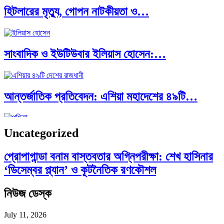
হিটলারের মৃত্যু, গোপন নাটকীয়তা ও…
পাকিস্তান, চীন ও বাংলাদেশ: তিন…
সাংবাদিক ও ইউটিউবার ইলিয়াস হোসেন:…
আন্তর্জাতিক প্রতিবেদন: এশিয়া মহাদেশের ৪৯টি…
Uncategorized
সব সভ্যতারই তো পতন হয়:…
প্রোপাগান্ডা বনাম বাস্তবতার অগ্নিপরীক্ষা: শেখ হাসিনার
‘ডিসেম্বর প্ল্যান’ ও কূটনৈতিক রণকৌশল
পরবর্তী রাষ্ট্রপতি নির্বাচন ২০২৬: আলোচনায়…
নিউজ ডেস্ক
July 11, 2026
প্রথাগত মেধা, স্ট্র্যাটেজিক গভর্নেন্স ও…