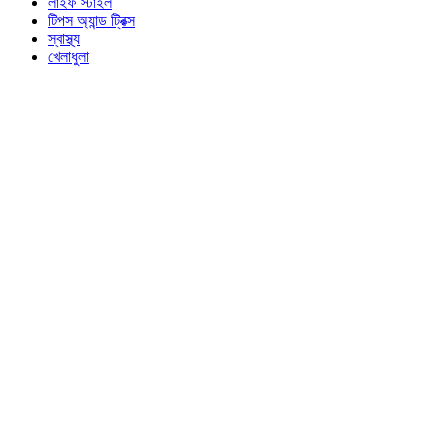
লাইফ স্টাইল
টিপস অ্যান্ড ট্রিক্স
স্বাস্থ্য
খেলাধুলা