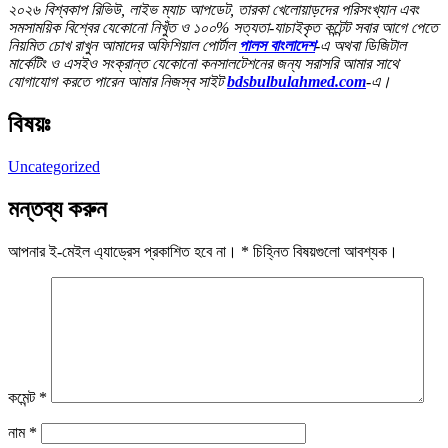
২০২৬ বিশ্বকাপ রিভিউ, লাইভ ম্যাচ আপডেট, তারকা খেলোয়াড়দের পরিসংখ্যান এবং
সমসাময়িক বিশ্বের যেকোনো নিখুঁত ও ১০০% সত্যতা-যাচাইকৃত কন্টেন্ট সবার আগে পেতে
নিয়মিত চোখ রাখুন আমাদের অফিশিয়াল পোর্টাল
পালস বাংলাদেশ
-এ অথবা ডিজিটাল
মার্কেটিং ও এসইও সংক্রান্ত যেকোনো কনসালটেশনের জন্য সরাসরি আমার সাথে
যোগাযোগ করতে পারেন আমার নিজস্ব সাইট
bdsbulbulahmed.com
-এ।
বিষয়ঃ
Uncategorized
মন্তব্য করুন
আপনার ই-মেইল এ্যাড্রেস প্রকাশিত হবে না।
*
চিহ্নিত বিষয়গুলো আবশ্যক।
কমেন্ট
*
নাম
*