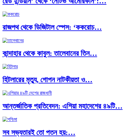
রেড ইন্ডিয়ান’ থেকে ‘নেটিভ আমেরিকান’:…
রাজপথ থেকে ডিজিটাল স্পেস: ‘ককরোচ…
কান্দাহার থেকে কাবুল: তালেবানের তিন…
হিটলারের মৃত্যু, গোপন নাটকীয়তা ও…
আন্তর্জাতিক প্রতিবেদন: এশিয়া মহাদেশের ৪৯টি…
সব সভ্যতারই তো পতন হয়:…