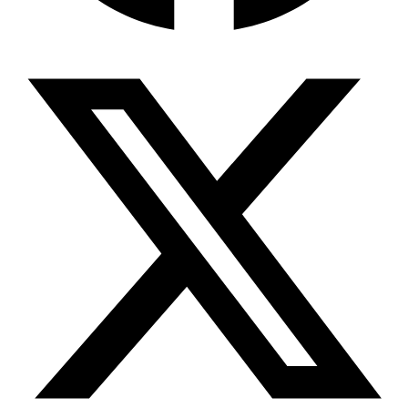
বিশেষ ইন-ডেপ্থ রিপোর্ট: ক্রীড়া উৎসবে…
জিপিএ-৫-এর বন্যা, প্রকৌশলীদের বিসিএস-প্রেম এবং…