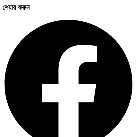
শেয়ার করুন
পদ্মা সেতু ও রেল সংযোগ…
বৈশ্বিক অর্থব্যবস্থা, আইএমএফ-বিশ্বব্যাংক, ইসলামী
ব্যাংকিং…
অর্থ পাচারের মহাকাব্য: ১০০ ডলারের…
দক্ষিণ এশিয়ায় ‘জেন-জি’ বিপ্লব: বাংলাদেশ,…