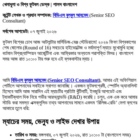
খেলাধুলা ও বিশ্ব ফুটবল ডেস্ক | পালস বাংলাদেশ
কন্টেন্ট লেখক ও প্রধান সম্পাদক:
বিডিএস বুলবুল আহমেদ
(Senior SEO
Consultant)
সর্বশেষ আপডেট:
০৭ জুলাই ২০২৬
ফুটবল বিশ্বের চোখ আজ আটলান্টার মার্সিডিজ-বেঞ্জ স্টেডিয়ামে! ২০২৬ ফিফা বিশ্বকাপের
শেষ ষোলোর (Round of 16) সবচেয়ে হাইভোল্টেজ ও মর্যাদাপূর্ণ ম্যাচে মুখোমুখি হচ্ছে
বর্তমান বিশ্বচ্যাম্পিয়ন আর্জেন্টিনা এবং আফ্রিকার অন্যতম পরাশক্তি মিসর। বাংলাদেশ
সময় আজ রাত ১০:০০ টায় শুরু হবে এই ব্লকবাস্টার ম্যাচ।
আমি
বিডিএস বুলবুল আহমেদ
(
Senior SEO Consultant
)
, আমার এই অফিশিয়াল
পোর্টালে আপনাদের সবাইকে স্বাগত জানাচ্ছি। একজন ফুটবলপ্রেমী, স্পোর্টস অ্যানালিস্ট
হিসেবে আমি আজ সারাদিন এই ম্যাচটির প্রতিটা খুঁটিনাটি, ইনজুরি আপডেট এবং
ট্যাকটিক্যাল দিক নিয়ে গভীর আরঅ্যান্ডডি (R&D) করেছি। চলুন, এক এক করে আমার
স্টাডি করা সমস্ত এক্সক্লুসিভ তথ্য আপনাদের সামনে একদম ‘রিলিজ-রেডি’ মেগা ব্লগের
আকারে তুলে ধরি:
ম্যাচের সময়, ভেন্যু ও লাইভ দেখার উপায়
তারিখ ও সময়:
মঙ্গলবার, ০৭ জুলাই ২০২৬, রাত ১০:০০ টা (বাংলাদেশ সময়)