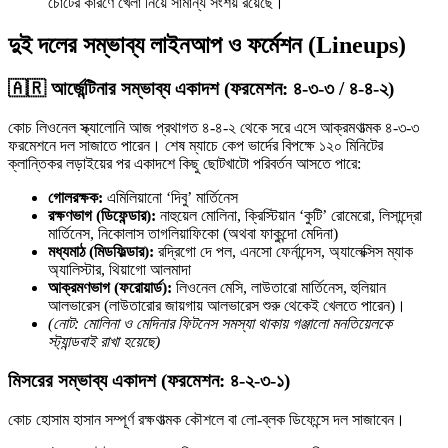
চোটের কারণে খেলা নিয়ে সামান্য সংশয় রয়েছে।
দুই দলের সম্ভাব্য লাইনআপ ও ফর্মেশন (Lineups)
🇦🇷 আর্জেন্টিনার সম্ভাব্য একাদশ (ফরমেশন: ৪-৩-৩ / ৪-৪-২)
কোচ লিওনেল স্ক্যালোনি আজ প্রথাগত ৪-৪-২ থেকে সরে এসে আক্রমণাত্মক ৪-৩-৩
ফরমেশনে দল সাজাতে পারেন। শেষ ম্যাচে কেপ ভার্দের বিপক্ষে ১২০ মিনিটের
ক্লান্তিকর লড়াইয়ের পর একাদশে কিছু ছোটখাটো পরিবর্তন আসতে পারে:
গোলরক্ষক:
এমিলিয়ানো ‘দিবু’ মার্তিনেস
রক্ষণভাগ (ডিফেন্ডার):
নাহুয়েল মোলিনা, ক্রিস্টিয়ান ‘কুটি’ রোমেরো, লিসান্দ্রো
মার্তিনেস, নিকোলাস তাগলিয়াফিকো (অথবা ফাকুন্দো মেদিনা)
মধ্যমাঠ (মিডফিল্ডার):
রদ্রিগো দে পল, এনসো ফের্নান্দেস, অ্যালেক্সিস ম্যাক
অ্যালিস্টার, থিয়াগো আলমাদা
আক্রমণভাগ (ফরোয়ার্ড):
লিওনেল মেসি, লাউতারো মার্তিনেস, হুলিয়ান
আলভারেস (লাউতারোর জায়গায় আলভারেস শুরু থেকেই খেলতে পারেন)।
(নোট: মোলিনা ও মেদিনার ফিটনেস সমস্যা থাকায় গঞ্জালো মনতিয়েলকে
স্ট্যান্ডবাই রাখা হয়েছে)
মিসরের সম্ভাব্য একাদশ (ফরমেশন: ৪-২-৩-১)
কোচ হোসাম হাসান সম্পূর্ণ রক্ষণাত্মক কৌশলে বা লো-ব্লক ডিফেন্সে দল সাজাবেন।