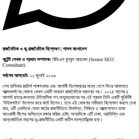
রাজনৈতিক ও ভূ-রাজনৈতিক বিশ্লেষণ | পালস বাংলাদেশ
কন্টেন্ট লেখক ও প্রধান সম্পাদক:
বিডিএস বুলবুল আহমেদ (Senior SEO
Consultant)
সর্বশেষ আপডেট:
১২ জুলাই ২০২৬
শেখ হাসিনার রয়টার্স সাক্ষাৎকার এবং আগামী ডিসেম্বরের মধ্যে দেশে ফিরে আদালতে
আত্মসমর্পণের ঘোষণা কেবল একটি সাধারণ রাজনৈতিক বক্তব্য নয়। ২০২৪ সালের ৫
আগস্ট ছাত্র-জনতার ঐতিহাসিক গণ-অভ্যুত্থানের পর এই প্রথম তিনি একটি সুনির্দিষ্ট
‘টাইমলাইন’ উল্লেখ করে বার্তা দিলেন। তবে এই ঘোষণার গভীরতা বিশ্লেষণ করলে দেখা
যায়, এটি একদিকে যেমন মাঠের রাজনীতিতে বিপর্যস্ত, নিষিদ্ধ ও আত্মগোপনে থাকা
আওয়ামী লীগের অস্তিত্ব রক্ষার মরিয়া চেষ্টা; অন্যদিকে এটি ঢাকা, নয়াদিল্লি এবং
আন্তর্জাতিক মহলের ভূ-রাজনীতির একটি জটিল মনস্তাত্ত্বিক ছক।