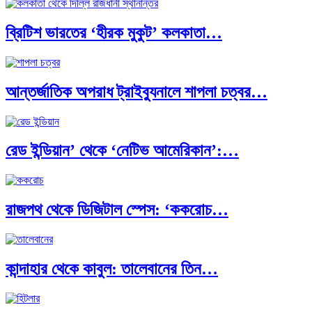
ব্রিটিশ ভারতের ‘হীরক মুকুট’ কলকাতা…
ক্রূরতা ও ধ্বংসের মহাকাব্য: পৃথিবীর…
আন্তর্জাতিক অপরাধ ট্রাইব্যুনালে শাপলা চত্বর…
ব্রাজিল ও আর্জেন্টিনার কালো অধ্যায়:…
রেড ইন্ডিয়ান’ থেকে ‘নেটিভ আমেরিকান’:…
পূর্ব ইউরোপ বনাম তুরস্ক: শত…
রাজপথ থেকে ডিজিটাল স্পেস: ‘ককরোচ…
পৃথিবীতে বর্তমানে মোট দেশের সংখ্যা…
কান্দাহার থেকে কাবুল: তালেবানের তিন…
এশিয়ান সেঞ্চুরির দ্বৈরথ: চীন-ভারতের বৈশ্বিক…