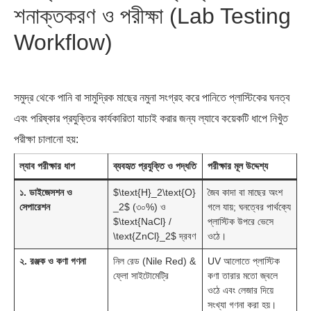
শনাক্তকরণ ও পরীক্ষা (Lab Testing
Workflow)
সমুদ্র থেকে পানি বা সামুদ্রিক মাছের নমুনা সংগ্রহ করে পানিতে প্লাস্টিকের ঘনত্ব
এবং পরিষ্কার প্রযুক্তির কার্যকারিতা যাচাই করার জন্য ল্যাবে কয়েকটি ধাপে নিখুঁত
পরীক্ষা চালানো হয়:
ল্যাব পরীক্ষার ধাপ
ব্যবহৃত প্রযুক্তি ও পদ্ধতি
পরীক্ষার মূল উদ্দেশ্য
১. ডাইজেসশন ও
$\text{H}_2\text{O}
জৈব কাদা বা মাছের অংশ
সেপারেশন
_2$ (৩০%) ও
গলে যায়; ঘনত্বের পার্থক্যে
$\text{NaCl} /
প্লাস্টিক উপরে ভেসে
\text{ZnCl}_2$ দ্রবণ
ওঠে।
২. রঞ্জক ও কণা গণনা
নিল রেড (Nile Red) &
UV আলোতে প্লাস্টিক
ফ্লো সাইটোমেট্রি
কণা তারার মতো জ্বলে
ওঠে এবং লেজার দিয়ে
সংখ্যা গণনা করা হয়।