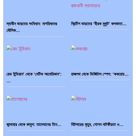
স্বাধীন ভারতের সংবিধান: নাগরিকদের
ব্রিটিশ ভারতের ‘হীরক মুকুট’ কলকাতা…
মৌলিক…
রেড ইন্ডিয়ান’ থেকে ‘নেটিভ আমেরিকান’:
রাজপথ থেকে ডিজিটাল স্পেস: ‘ককরোচ…
…
কান্দাহার থেকে কাবুল: তালেবানের তিন…
হিটলারের মৃত্যু, গোপন নাটকীয়তা ও…