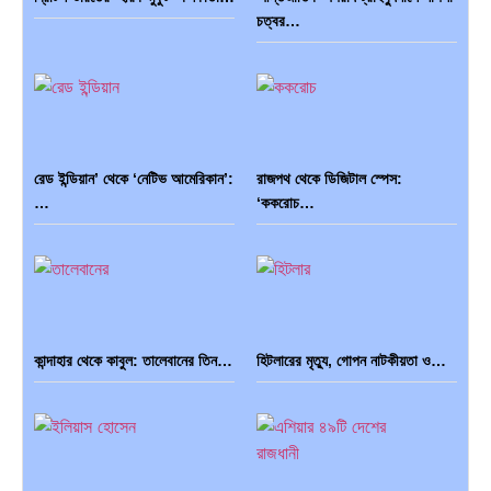
চত্বর…
ব্রাজিল ও আর্জেন্টিনার কালো অধ্যায়:…
পূর্ব ইউরোপ বনাম তুরস্ক: শত…
রেড ইন্ডিয়ান’ থেকে ‘নেটিভ আমেরিকান’:
রাজপথ থেকে ডিজিটাল স্পেস:
পৃথিবীতে বর্তমানে মোট দেশের সংখ্যা…
এশিয়ান সেঞ্চুরির দ্বৈরথ: চীন-ভারতের
…
‘ককরোচ…
বৈশ্বিক…
কান্দাহার থেকে কাবুল: তালেবানের তিন…
হিটলারের মৃত্যু, গোপন নাটকীয়তা ও…
পাকিস্তান, চীন ও বাংলাদেশ: তিন…
আমেরিকা সারা দুনিয়ায় গণতন্ত্রের গান…