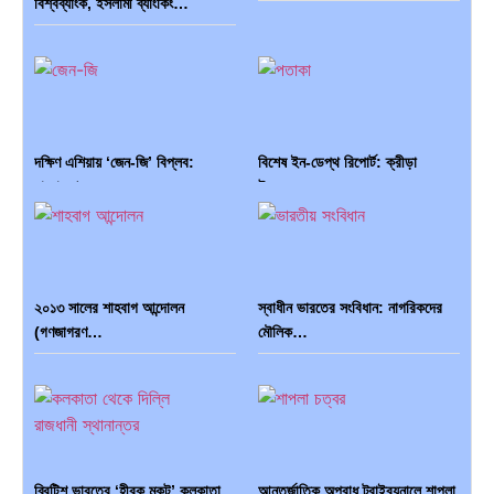
বিশ্বব্যাংক, ইসলামী ব্যাংকিং…
দক্ষিণ এশিয়ায় ‘জেন-জি’ বিপ্লব:
বিশেষ ইন-ডেপ্থ রিপোর্ট: ক্রীড়া
বাংলাদেশ,…
উৎসবে…
২০১৩ সালের শাহবাগ আন্দোলন
স্বাধীন ভারতের সংবিধান: নাগরিকদের
(গণজাগরণ…
মৌলিক…
ভারত মহাসাগরের অশ্রু: শ্রীলঙ্কার
ক্রূরতা ও ধ্বংসের মহাকাব্য: পৃথিবীর…
২৬…
ব্রিটিশ ভারতের ‘হীরক মুকুট’ কলকাতা…
আন্তর্জাতিক অপরাধ ট্রাইব্যুনালে শাপলা