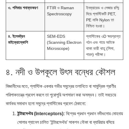
৩. পলিমার শনাক্তকরণ
FTIR ও Raman
ইনফ্রারেড ও লেজার রশ্মি
Spectroscopy
দিয়ে প্লাস্টিকটি PET,
PE নাকি Nylon তা
নিশ্চিত হওয়া।
৪. ইলেকট্রন
SEM-EDS
প্লাস্টিকের ৩D ক্ষয়প্রাপ্ত
মাইক্রোস্কোপি
(Scanning Electron
গঠন এবং গায়ে আটকে
Microscope)
থাকা ভারী ধাতু (সিসা,
পারদ) পরীক্ষা।
৪. নদী ও উপকূলে উৎস বন্ধের কৌশল
বিজ্ঞানীদের মতে, প্লাস্টিক একবার গভীর সমুদ্রের তলানিতে বা সামুদ্রিক প্রাণীর
পরিপাকতন্ত্রে প্রবেশ করলে তা পুরোপুরি অপসারণ করা অসম্ভব। তাই সবচেয়ে
কার্যকর সমাধান হলো সমুদ্রে প্লাস্টিকের প্রবেশ ঠেকানো:
ইন্টারসেপ্টর (Interceptors):
বিশ্বের প্রধান প্রধান নদীগুলোর মোহনায়
সোলার প্যানেল চালিত ‘ইন্টারসেপ্টর’ সাকশন নৌকা বা ব্যারিয়ার বসিয়ে