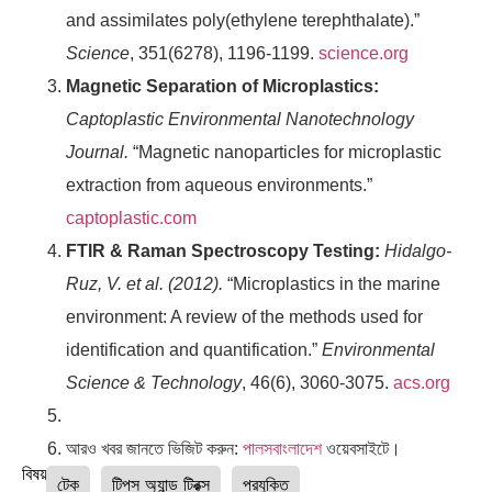
and assimilates poly(ethylene terephthalate).”
Science
, 351(6278), 1196-1199.
science.org
Magnetic Separation of Microplastics:
Captoplastic Environmental Nanotechnology
Journal.
“Magnetic nanoparticles for microplastic
extraction from aqueous environments.”
captoplastic.com
FTIR & Raman Spectroscopy Testing:
Hidalgo-
Ruz, V. et al. (2012).
“Microplastics in the marine
environment: A review of the methods used for
identification and quantification.”
Environmental
Science & Technology
, 46(6), 3060-3075.
acs.org
আরও খবর জানতে ভিজিট করুন:
পালসবাংলাদেশ
ওয়েবসাইটে।
বিষয়ঃ
টেক
টিপস অ্যান্ড ট্রিক্স
প্রযুক্তি