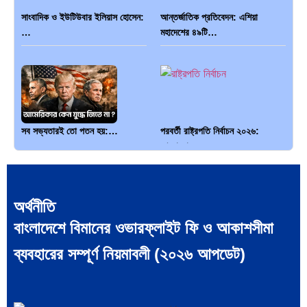
সাংবাদিক ও ইউটিউবার ইলিয়াস হোসেন:
আন্তর্জাতিক প্রতিবেদন: এশিয়া
…
মহাদেশের ৪৯টি…
সব সভ্যতারই তো পতন হয়:…
পরবর্তী রাষ্ট্রপতি নির্বাচন ২০২৬:
আলোচনায়…
অর্থনীতি
বাংলাদেশে বিমানের ওভারফ্লাইট ফি ও আকাশসীমা
প্রথাগত মেধা, স্ট্র্যাটেজিক গভর্নেন্স ও…
পদ্মা সেতু ও রেল সংযোগ…
ব্যবহারের সম্পূর্ণ নিয়মাবলী (২০২৬ আপডেট)