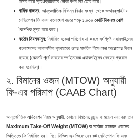
হিসাব করে স্বয়ংক্রিয়ভাবে নেভিগেশন বিল তৈরি করে।
বার্ষিক রাজস্ব:
আন্তর্জাতিক বিভিন্ন বিমান সংস্থা থেকে ওভারফ্লাইট ও
নেভিগেশন ফি বাবদ বাংলাদেশ বছরে গড়ে
১,০০০ কোটি টাকারও বেশি
বৈদেশিক মুদ্রা আয় করে।
কঠোর নিয়মকানুন:
নির্ধারিত বকেয়া পরিশোধ না করলে সংশ্লিষ্ট এয়ারলাইন্সের
বাংলাদেশের আকাশসীমা ব্যবহারের ওপর সাময়িক নিষেধাজ্ঞা আরোপের বিধান
রয়েছে (যেমনটি পূর্বে ভারতের স্পাইসজেট এয়ারলাইন্সের ক্ষেত্রে প্রয়োগ
করা হয়েছিল)।
২. বিমানের ওজন (MTOW) অনুযায়ী
ফি-এর পরিমাপ (CAAB Chart)
আন্তর্জাতিক এভিয়েশন নিয়ম অনুযায়ী, কোনো বিমানের ব্র্যান্ড বা মডেল নয়; বরং তার
Maximum Take-Off Weight (MTOW)
বা সর্বোচ্চ উড্ডয়ন ওজনের
ভিত্তিতে ফি নির্ধারিত হয়। নিচে সিভিল অ্যাভিয়েশনের রুট নেভিগেশন ফি এবং