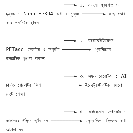
                   ├───► ১. ন্যানো-প্রযুক্তি ও 
চুম্বক : Nano-Fe3O4 কণা + চুম্বক ───────► গুচ্ছ তৈরি 
করে প্লাস্টিক ছাঁকন

                   │

                   ├───► ২. বায়োরেমিডিয়েশন : 
PETase এনজাইম ও অণুজীব ─────────► প্লাস্টিকের 
রাসায়নিক শৃঙ্খল অবক্ষয়

                   │

                   ├───► ৩. সফট রোবোটিক্স : AI 
চালিত রোবোটিক ফিশ ────────────► ইলেক্ট্রোস্ট্যাটিক ন্যানো-
নেটে শোষণ

                   │

                   ├───► ৪. সাইক্লোন সেপারেটর : 
জাহাজের ইঞ্জিনে ঘূর্ণন বল ──────────► কেন্দ্রাতিগ শক্তিতে কণা 
আলাদা করা
