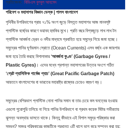
প্রতিবেদক:
বিডিএস বুলবুল আহমেদ
পরিবেশ ও মহাসাগর বিজ্ঞান ডেস্ক | পালস বাংলাদেশ
দক্ষিণ এশিয়ায় ‘জেন-জি’ বিপ্লব: বাংলাদেশ,
বিশেষ ইন-ডেপ্থ রিপোর্ট: ক্রীড়া উৎসবে…
পৃথিবীর উপরিভাগের প্রায় ৭১% অংশ জুড়ে বিস্তৃত মহাসাগর আজ মানবসৃষ্ট
…
প্লাস্টিক বর্জ্যের কারণে ভয়াবহ হুমকির মুখে। প্রতি বছর বিশ্বজুড়ে লাখ লাখ টন
প্লাস্টিক আবর্জনা ড্রেন ও নদীর মাধ্যমে প্রবাহিত হয়ে সমুদ্রে গিয়ে জমা হচ্ছে।
সমুদ্রের পানির ঘূর্ণায়মান স্রোতে (Ocean Currents) এসব বর্জ্য এক জায়গায়
জমা হয়ে তৈরি করছে বিশালাকার
‘আবর্জনা কুণ্ড’ (Garbage Gyres /
Plastic Gyres)
। এদের মধ্যে প্রশান্ত মহাসাগরের উত্তর অংশে গঠিত
জিপিএ-৫-এর বন্যা, প্রকৌশলীদের
ভারত মহাসাগরের অশ্রু: শ্রীলঙ্কার ২৬…
বিসিএস-প্রেম এবং…
‘গ্রেট প্যাসিফিক গার্বেজ প্যাচ’ (Great Pacific Garbage Patch)
আয়তনে বাংলাদেশের বা ভারতের মহারাষ্ট্র রাজ্যের চেয়েও বহুগুণ বড়।
সমুদ্রের বেশিরভাগ প্লাস্টিক নোনা পানির সমান বা তার চেয়ে কম ঘনত্বের হওয়ায়
এগুলো পুরোপুরি তলিয়ে না গিয়ে পানির উপরিভাগে বা প্রথম কয়েক মিটার গভীরতায়
ঝুলন্ত অবস্থায় ভাসতে থাকে। কিন্তু কীভাবে এই বিশাল সমুদ্র পরিষ্কার করা
সম্ভব? সমুদ্র পরিষ্কারের কাজটিকে প্রধানত ৩টি ধাপে ভাগ করে সম্পন্ন করা হয়: