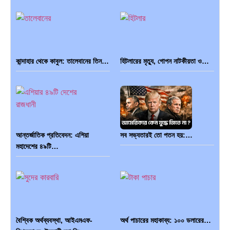
কান্দাহার থেকে কাবুল: তালেবানের তিন…
হিটলারের মৃত্যু, গোপন নাটকীয়তা ও…
আন্তর্জাতিক প্রতিবেদন: এশিয়া
সব সভ্যতারই তো পতন হয়:…
মহাদেশের ৪৯টি…
বৈশ্বিক অর্থব্যবস্থা, আইএমএফ-
অর্থ পাচারের মহাকাব্য: ১০০ ডলারের…