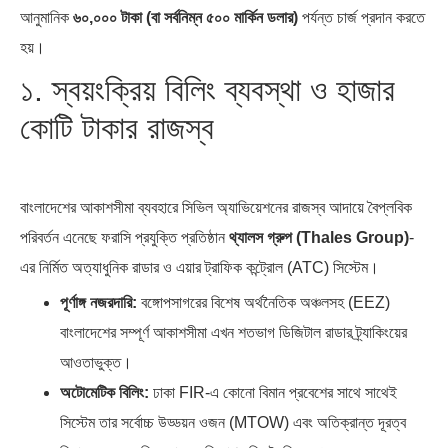
আনুমানিক
৬০,০০০ টাকা (বা সর্বনিম্ন ৫০০ মার্কিন ডলার)
পর্যন্ত চার্জ প্রদান করতে
হয়।
১. স্বয়ংক্রিয় বিলিং ব্যবস্থা ও হাজার
কোটি টাকার রাজস্ব
বাংলাদেশের আকাশসীমা ব্যবহারে সিভিল অ্যাভিয়েশনের রাজস্ব আদায়ে বৈপ্লবিক
পরিবর্তন এনেছে ফরাসি প্রযুক্তি প্রতিষ্ঠান
থ্যালস গ্রুপ (Thales Group)
-
এর নির্মিত অত্যাধুনিক রাডার ও এয়ার ট্রাফিক কন্ট্রোল (ATC) সিস্টেম।
পূর্ণাঙ্গ নজরদারি:
বঙ্গোপসাগরের বিশেষ অর্থনৈতিক অঞ্চলসহ (EEZ)
বাংলাদেশের সম্পূর্ণ আকাশসীমা এখন শতভাগ ডিজিটাল রাডার ট্র্যাকিংয়ের
আওতাভুক্ত।
অটোমেটিক বিলিং:
ঢাকা FIR-এ কোনো বিমান প্রবেশের সাথে সাথেই
সিস্টেম তার সর্বোচ্চ উড্ডয়ন ওজন (MTOW) এবং অতিক্রান্ত দূরত্ব