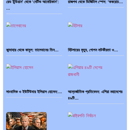
রেড ইন্ডিয়ান’ থেকে ‘নেটিভ আমেরিকান’:
রাজপথ থেকে ডিজিটাল স্পেস: ‘ককরোচ…
বৈশ্বিক…
…
পাকিস্তান, চীন ও বাংলাদেশ: তিন…
আমেরিকা সারা দুনিয়ায় গণতন্ত্রের গান…
কান্দাহার থেকে কাবুল: তালেবানের তিন…
হিটলারের মৃত্যু, গোপন নাটকীয়তা ও…
সাংবাদিক ও ইউটিউবার ইলিয়াস হোসেন:…
আন্তর্জাতিক প্রতিবেদন: এশিয়া মহাদেশের
৪৯টি…