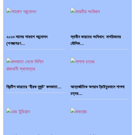
…
২০১৩ সালের শাহবাগ আন্দোলন
স্বাধীন ভারতের সংবিধান: নাগরিকদের
(গণজাগরণ…
মৌলিক…
ভারত মহাসাগরের অশ্রু: শ্রীলঙ্কার ২৬…
ক্রূরতা ও ধ্বংসের মহাকাব্য: পৃথিবীর…
ব্রিটিশ ভারতের ‘হীরক মুকুট’ কলকাতা…
আন্তর্জাতিক অপরাধ ট্রাইব্যুনালে শাপলা
ব্রাজিল ও আর্জেন্টিনার কালো অধ্যায়:…
পূর্ব ইউরোপ বনাম তুরস্ক: শত…
চত্বর…
পৃথিবীতে বর্তমানে মোট দেশের সংখ্যা…
এশিয়ান সেঞ্চুরির দ্বৈরথ: চীন-ভারতের