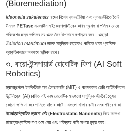
(Bioremediation)
Ideonella sakaiensis
নামের বিশেষ ব্যাকটেরিয়া এবং ল্যাবরেটরিতে তৈরি
উন্নত
PETase
এনজাইম মাইক্রোপ্লাস্টিকের কার্বন শৃঙ্খল বা পলিমার ভেঙে
পরিবেশের জন্য ক্ষতিকর নয় এমন জৈব উপাদানে রূপান্তর করে। এছাড়া
Zalerion maritimum
নামক সামুদ্রিক ছত্রাকও পানিতে থাকা প্লাস্টিক
প্রাকৃতিকভাবে অবক্ষয়ে ভূমিকা রাখে।
৩. বায়ো-ইন্সপায়ার্ড রোবোটিক ফিশ (AI Soft
Robotics)
ম্যাসাচুসেটস ইনস্টিটিউট অব টেকনোলজি (MIT) ও গবেষকদের তৈরি আর্টিফিশিয়াল
ইন্টেলিজেন্স (AI) চালিত এই নরম রোবোটিক মাছগুলো সামুদ্রিক জীববৈচিত্র্যের
কোনো ক্ষতি না করে পানিতে সাঁতার কাটে। এগুলো সাঁতার কাটার সময় শরীরে থাকা
ইলেক্ট্রোস্ট্যাটিক ন্যানো-নেট (Electrostatic Nanonets)
দিয়ে অদেখা
মাইক্রোপ্লাস্টিক কণা শুষে নেয় এবং পরিষ্কার পানি সাগরে মুক্ত করে।