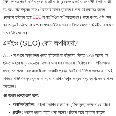
ঢাকা:
বর্তমান প্রতিযোগিতামূলক ডিজিটাল বিশ্বে কেবল একটি ওয়েবসাইট থাকাই যথেষ্ট
নয়, বরং সেটি মানুষের কাছে পৌঁছানোই আসল চ্যালেঞ্জ। আর এই চ্যালেঞ্জ জয়ের
একমাত্র হাতিয়ার হলো
SEO
বা সার্চ ইঞ্জিন অপ্টিমাইজেশন। সহজ কথায়, এটি এমন
এক জাদুকরী কৌশল যা আপনার ওয়েবসাইটকে গুগল বা বিং-এর মতো সার্চ ইঞ্জিনের প্রথম
পাতায় নিয়ে আসে।
এসইও (SEO) কেন অপরিহার্য?
১৯০০-এর দশকে মানুষ তথ্য খুঁজত লাইব্রেরি বা পত্রিকায়, কিন্তু ২০২৬ সালের এই
হাই-টেক যুগে মানুষ যেকোনো তথ্যের জন্য সবার আগে সার্চ ইঞ্জিনে যায়। পরিসংখ্যান
বলছে, ৯৫ শতাংশ ব্যবহারকারী সার্চ রেজাল্টের প্রথম তিনটির বেশি লিংক দেখেন না। তাই
আপনার সাইট যদি র‍্যাঙ্কে না থাকে, তবে আপনি বিপুল সংখ্যক সম্ভাব্য গ্রাহক বা পাঠক
হারাচ্ছেন।
এর প্রধান গুরুত্বগুলো হলো:
অর্গানিক ট্রাফিক:
কোনো বিজ্ঞাপন ছাড়াই সম্পূর্ণ বিনামূল্যে দর্শক পাওয়া যায়।
ব্র্যান্ডিং:
গুগলের প্রথম পাতায় থাকা মানেই পাঠকের কাছে আপনার সাইটের