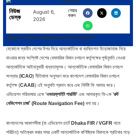
নিউজ
শেয়ার
August 6,
করুন
বৈশ্বিক অর্থব্যবস্থা, আইএমএফ-
অর্থ পাচারের মহাকাব্য: ১০০ ডলারের…
ডেস্ক
2026
বিশ্বব্যাংক, ইসলামী ব্যাংকিং…
এভিয়েশন ও আকাশপথ প্রতিরক্ষা ডেস্ক | পালস বাংলাদেশ
যেকোনো স্বাধীন দেশের উপর দিয়ে আন্তর্জাতিক বা ব্যক্তিগত উড়োজাহাজ নিয়ে
যাওয়ার জন্য সংশ্লিষ্ট দেশের বেসামরিক বিমান চলাচল কর্তৃপক্ষের পূর্বানুমতি নেওয়া
দক্ষিণ এশিয়ায় ‘জেন-জি’ বিপ্লব:
বিশেষ ইন-ডেপ্থ রিপোর্ট: ক্রীড়া
আন্তর্জাতিক আইনানুযায়ী বাধ্যতামূলক। আন্তর্জাতিক বেসামরিক বিমান চলাচল
বাংলাদেশ,…
উৎসবে…
সংস্থার (
ICAO
) নীতিমালা অনুসরণ করে বাংলাদেশ বেসামরিক বিমান চলাচল
কর্তৃপক্ষ (
CAAB
) এই অনুমতি প্রদান করে এবং নির্দিষ্ট ফি আদায় করে।
এভিয়েশন পরিভাষায় একে
‘ওভারফ্লাইট পারমিট’
এবং আদায়কৃত ফি-কে
‘রুট
নেভিগেশন চার্জ’ (Route Navigation Fee)
বলা হয়।
জিপিএ-৫-এর বন্যা, প্রকৌশলীদের
ভারত মহাসাগরের অশ্রু: শ্রীলঙ্কার
বাংলাদেশের আকাশসীমা (যা এভিয়েশন চার্টে
Dhaka FIR / VGFR
নামে
বিসিএস-প্রেম এবং…
২৬…
পরিচিত) অতিক্রম করার সময় একটি আন্তর্জাতিক বাণিজ্যিক বিমানকে প্রতিবার গড়ে