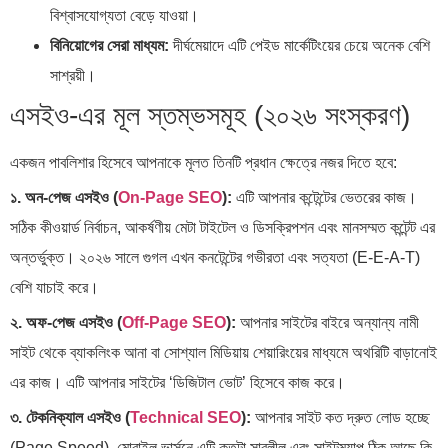
বিশ্বাসযোগ্যতা বেড়ে যাওয়া।
বিনিয়োগের সেরা মাধ্যম:
দীর্ঘমেয়াদে এটি পেইড মার্কেটিংয়ের চেয়ে অনেক বেশি
সাশ্রয়ী।
এসইও-এর মূল স্তম্ভসমূহ (২০২৬ সংস্করণ)
একজন পাবলিশার হিসেবে আপনাকে মূলত তিনটি প্রধান ক্ষেত্রে নজর দিতে হবে:
১. অন-পেজ এসইও (
On-Page SEO
):
এটি আপনার কন্টেন্টের ভেতরের কাজ।
সঠিক কীওয়ার্ড নির্বাচন, আকর্ষণীয় মেটা টাইটেল ও ডিসক্রিপশন এবং মানসম্মত কন্টেন্ট এর
অন্তর্ভুক্ত। ২০২৬ সালে গুগল এখন কনটেন্টের গভীরতা এবং সত্যতা (E-E-A-T)
বেশি যাচাই করে।
২. অফ-পেজ এসইও (
Off-Page SEO
):
আপনার সাইটের বাইরে অন্যান্য নামী
সাইট থেকে ব্যাকলিংক আনা বা সোশ্যাল মিডিয়ায় শেয়ারিংয়ের মাধ্যমে অথরিটি বাড়ানোই
এর কাজ। এটি আপনার সাইটের ‘ডিজিটাল ভোট’ হিসেবে কাজ করে।
৩. টেকনিক্যাল এসইও (
Technical SEO
):
আপনার সাইট কত দ্রুত লোড হচ্ছে
(Page Speed), মোবাইল ভার্সনে এটি কতটা সাবলীল এবং সাইটম্যাপ ঠিক আছে কি