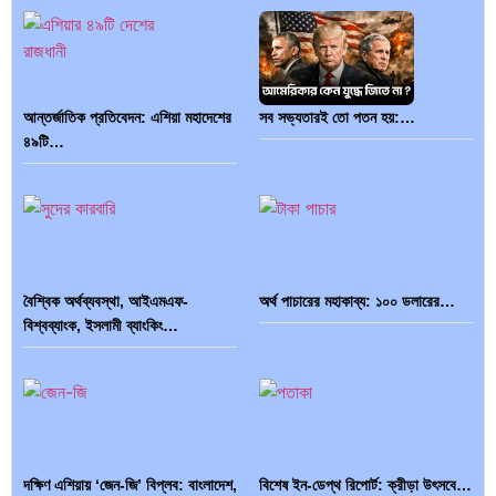
আন্তর্জাতিক প্রতিবেদন: এশিয়া মহাদেশের
সব সভ্যতারই তো পতন হয়:…
৪৯টি…
বৈশ্বিক অর্থব্যবস্থা, আইএমএফ-
অর্থ পাচারের মহাকাব্য: ১০০ ডলারের…
বিশ্বব্যাংক, ইসলামী ব্যাংকিং…
দক্ষিণ এশিয়ায় ‘জেন-জি’ বিপ্লব: বাংলাদেশ,
বিশেষ ইন-ডেপ্থ রিপোর্ট: ক্রীড়া উৎসবে…