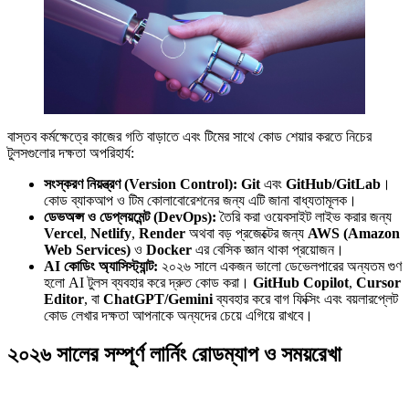
বাস্তব কর্মক্ষেত্রে কাজের গতি বাড়াতে এবং টিমের সাথে কোড শেয়ার করতে নিচের
টুলসগুলোর দক্ষতা অপরিহার্য:
সংস্করণ নিয়ন্ত্রণ (Version Control):
Git
এবং
GitHub/GitLab
।
কোড ব্যাকআপ ও টিম কোলাবোরেশনের জন্য এটি জানা বাধ্যতামূলক।
ডেভঅপ্স ও ডেপ্লয়মেন্ট (DevOps):
তৈরি করা ওয়েবসাইট লাইভ করার জন্য
Vercel
,
Netlify
,
Render
অথবা বড় প্রজেক্টের জন্য
AWS (Amazon
Web Services)
ও
Docker
এর বেসিক জ্ঞান থাকা প্রয়োজন।
AI কোডিং অ্যাসিস্ট্যান্ট:
২০২৬ সালে একজন ভালো ডেভেলপারের অন্যতম গুণ
হলো AI টুলস ব্যবহার করে দ্রুত কোড করা।
GitHub Copilot
,
Cursor
Editor
, বা
ChatGPT/Gemini
ব্যবহার করে বাগ ফিক্সিং এবং বয়লারপ্লেট
কোড লেখার দক্ষতা আপনাকে অন্যদের চেয়ে এগিয়ে রাখবে।
২০২৬ সালের সম্পূর্ণ লার্নিং রোডম্যাপ ও সময়রেখা