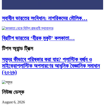
স্বাধীন ভারতের সংবিধান: নাগরিকদের মৌলিক…
ব্রিটিশ ভারতের ‘হীরক মুকুট’ কলকাতা…
আন্তর্জাতিক প্রতিবেদন: এশিয়া মহাদেশের ৪৯টি…
টিপস অ্যান্ড ট্রিক্স
সমুদ্র কীভাবে পরিষ্কার করা যায়? প্লাস্টিক বর্জ্য ও
মাইক্রোপ্লাস্টিক অপসারণের আধুনিক বৈজ্ঞানিক সমাধান
(২০২৬)
নিউজ ডেস্ক
August 6, 2026