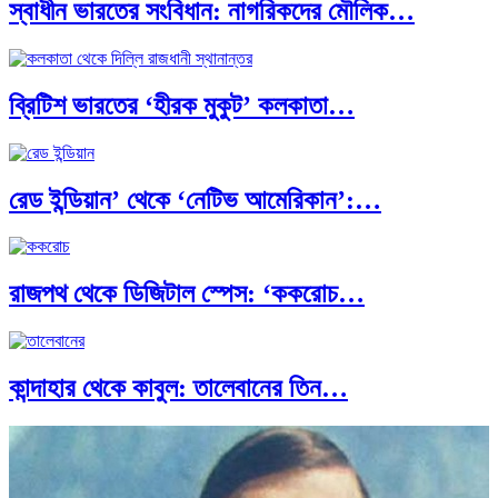
স্বাধীন ভারতের সংবিধান: নাগরিকদের মৌলিক…
ব্রিটিশ ভারতের ‘হীরক মুকুট’ কলকাতা…
রেড ইন্ডিয়ান’ থেকে ‘নেটিভ আমেরিকান’:…
রাজপথ থেকে ডিজিটাল স্পেস: ‘ককরোচ…
কান্দাহার থেকে কাবুল: তালেবানের তিন…