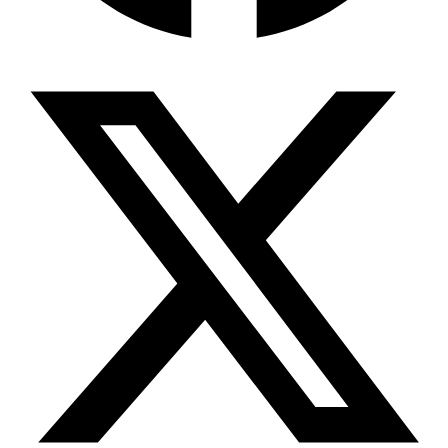
বৈশ্বিক অর্থব্যবস্থা, আইএমএফ-বিশ্বব্যাংক, ইসলামী
ব্যাংকিং…
হিটলারের মৃত্যু, গোপন নাটকীয়তা ও…