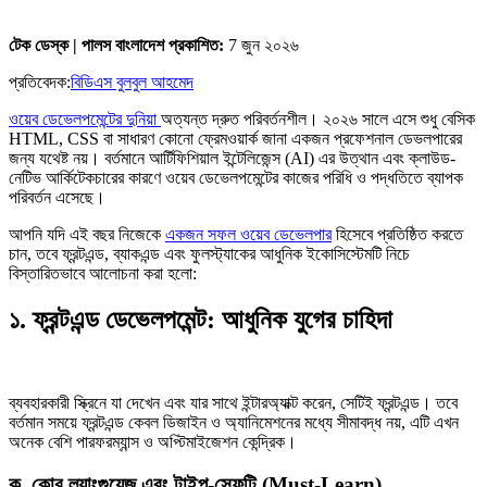
টেক ডেস্ক | পালস বাংলাদেশ
প্রকাশিত:
7 জুন ২০২৬
প্রতিবেদক:
বিডিএস বুলবুল আহমেদ
ওয়েব ডেভেলপমেন্টের দুনিয়া
অত্যন্ত দ্রুত পরিবর্তনশীল। ২০২৬ সালে এসে শুধু বেসিক
HTML, CSS বা সাধারণ কোনো ফ্রেমওয়ার্ক জানা একজন প্রফেশনাল ডেভলপারের
জন্য যথেষ্ট নয়। বর্তমানে আর্টিফিশিয়াল ইন্টেলিজেন্স (AI) এর উত্থান এবং ক্লাউড-
নেটিভ আর্কিটেকচারের কারণে ওয়েব ডেভেলপমেন্টের কাজের পরিধি ও পদ্ধতিতে ব্যাপক
পরিবর্তন এসেছে।
আপনি যদি এই বছর নিজেকে
একজন সফল ওয়েব ডেভেলপার
হিসেবে প্রতিষ্ঠিত করতে
চান, তবে ফ্রন্টএন্ড, ব্যাকএন্ড এবং ফুলস্ট্যাকের আধুনিক ইকোসিস্টেমটি নিচে
বিস্তারিতভাবে আলোচনা করা হলো:
১. ফ্রন্টএন্ড ডেভেলপমেন্ট: আধুনিক যুগের চাহিদা
ব্যবহারকারী স্ক্রিনে যা দেখেন এবং যার সাথে ইন্টারঅ্যাক্ট করেন, সেটিই ফ্রন্টএন্ড। তবে
বর্তমান সময়ে ফ্রন্টএন্ড কেবল ডিজাইন ও অ্যানিমেশনের মধ্যে সীমাবদ্ধ নয়, এটি এখন
অনেক বেশি পারফরম্যান্স ও অপ্টিমাইজেশন কেন্দ্রিক।
ক. কোর ল্যাংগুয়েজ এবং টাইপ-সেফটি (Must-Learn)