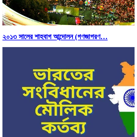
২০১৩ সালের শাহবাগ আন্দোলন (গণজাগরণ…