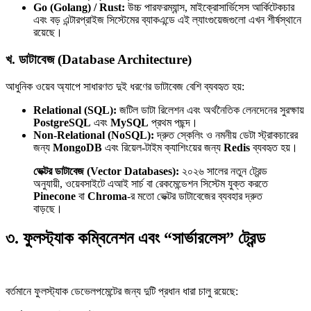
Go (Golang) / Rust:
উচ্চ পারফরম্যান্স, মাইক্রোসার্ভিসেস আর্কিটেকচার
এবং বড় এন্টারপ্রাইজ সিস্টেমের ব্যাকএন্ডে এই ল্যাংগুয়েজগুলো এখন শীর্ষস্থানে
রয়েছে।
খ. ডাটাবেজ (Database Architecture)
আধুনিক ওয়েব অ্যাপে সাধারণত দুই ধরণের ডাটাবেজ বেশি ব্যবহৃত হয়:
Relational (SQL):
জটিল ডাটা রিলেশন এবং অর্থনৈতিক লেনদেনের সুরক্ষায়
PostgreSQL
এবং
MySQL
প্রথম পছন্দ।
Non-Relational (NoSQL):
দ্রুত স্কেলিং ও নমনীয় ডেটা স্ট্রাকচারের
জন্য
MongoDB
এবং রিয়েল-টাইম ক্যাশিংয়ের জন্য
Redis
ব্যবহৃত হয়।
ভেক্টর ডাটাবেজ (Vector Databases):
২০২৬ সালের নতুন ট্রেন্ড
অনুযায়ী, ওয়েবসাইটে এআই সার্চ বা রেকমেন্ডেশন সিস্টেম যুক্ত করতে
Pinecone
বা
Chroma
-র মতো ভেক্টর ডাটাবেজের ব্যবহার দ্রুত
বাড়ছে।
৩. ফুলস্ট্যাক কম্বিনেশন এবং “সার্ভারলেস” ট্রেন্ড
বর্তমানে ফুলস্ট্যাক ডেভেলপমেন্টের জন্য দুটি প্রধান ধারা চালু রয়েছে: