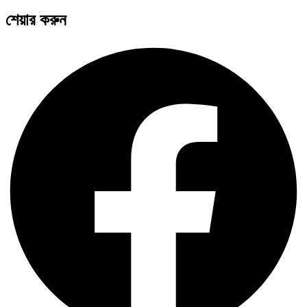
শেয়ার করুন
আন্তর্জাতিক অপরাধ ট্রাইব্যুনালে শাপলা চত্বর…
সব সভ্যতারই তো পতন হয়:…
রেড ইন্ডিয়ান’ থেকে ‘নেটিভ আমেরিকান’:…
রাজপথ থেকে ডিজিটাল স্পেস: ‘ককরোচ…
কান্দাহার থেকে কাবুল: তালেবানের তিন…