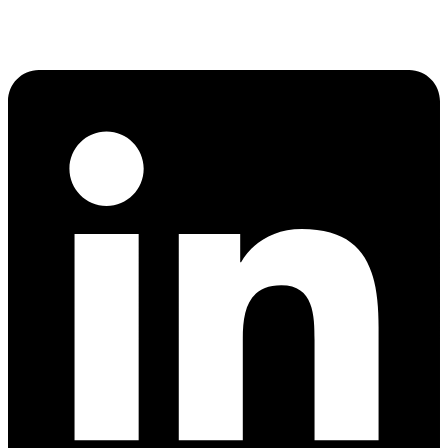
সাংবাদিক ও ইউটিউবার ইলিয়াস হোসেন:…
অর্থ পাচারের মহাকাব্য: ১০০ ডলারের…