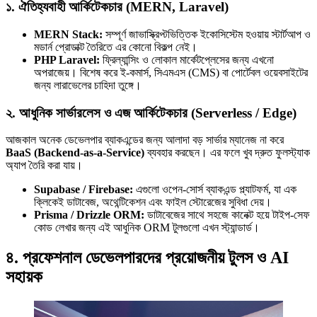
১. ঐতিহ্যবাহী আর্কিটেকচার (MERN, Laravel)
MERN Stack:
সম্পূর্ণ জাভাস্ক্রিপ্টভিত্তিক ইকোসিস্টেম হওয়ায় স্টার্টআপ ও
মডার্ন প্রোডাক্ট তৈরিতে এর কোনো বিকল্প নেই।
PHP Laravel:
ফ্রিল্যান্সিং ও লোকাল মার্কেটপ্লেসের জন্য এখনো
অপরাজেয়। বিশেষ করে ই-কমার্স, সিএমএস (CMS) বা পোর্টেবল ওয়েবসাইটের
জন্য লারাভেলের চাহিদা তুঙ্গে।
২. আধুনিক সার্ভারলেস ও এজ আর্কিটেকচার (Serverless / Edge)
আজকাল অনেক ডেভেলপার ব্যাকএন্ডের জন্য আলাদা বড় সার্ভার ম্যানেজ না করে
BaaS (Backend-as-a-Service)
ব্যবহার করছেন। এর ফলে খুব দ্রুত ফুলস্ট্যাক
অ্যাপ তৈরি করা যায়।
Supabase / Firebase:
এগুলো ওপেন-সোর্স ব্যাকএন্ড প্ল্যাটফর্ম, যা এক
ক্লিকেই ডাটাবেজ, অথেন্টিকেশন এবং ফাইল স্টোরেজের সুবিধা দেয়।
Prisma / Drizzle ORM:
ডাটাবেজের সাথে সহজে কানেক্ট হয়ে টাইপ-সেফ
কোড লেখার জন্য এই আধুনিক ORM টুলগুলো এখন স্ট্যান্ডার্ড।
৪. প্রফেশনাল ডেভেলপারদের প্রয়োজনীয় টুলস ও AI
সহায়ক