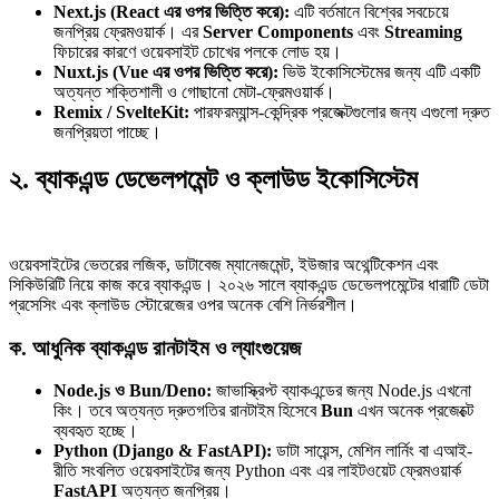
Next.js (React এর ওপর ভিত্তি করে):
এটি বর্তমানে বিশ্বের সবচেয়ে
জনপ্রিয় ফ্রেমওয়ার্ক। এর
Server Components
এবং
Streaming
ফিচারের কারণে ওয়েবসাইট চোখের পলকে লোড হয়।
Nuxt.js (Vue এর ওপর ভিত্তি করে):
ভিউ ইকোসিস্টেমের জন্য এটি একটি
অত্যন্ত শক্তিশালী ও গোছানো মেটা-ফ্রেমওয়ার্ক।
Remix / SvelteKit:
পারফরম্যান্স-কেন্দ্রিক প্রজেক্টগুলোর জন্য এগুলো দ্রুত
জনপ্রিয়তা পাচ্ছে।
২. ব্যাকএন্ড ডেভেলপমেন্ট ও ক্লাউড ইকোসিস্টেম
ওয়েবসাইটের ভেতরের লজিক, ডাটাবেজ ম্যানেজমেন্ট, ইউজার অথেন্টিকেশন এবং
সিকিউরিটি নিয়ে কাজ করে ব্যাকএন্ড। ২০২৬ সালে ব্যাকএন্ড ডেভেলপমেন্টের ধারাটি ডেটা
প্রসেসিং এবং ক্লাউড স্টোরেজের ওপর অনেক বেশি নির্ভরশীল।
ক. আধুনিক ব্যাকএন্ড রানটাইম ও ল্যাংগুয়েজ
Node.js ও Bun/Deno:
জাভাস্ক্রিপ্ট ব্যাকএন্ডের জন্য Node.js এখনো
কিং। তবে অত্যন্ত দ্রুতগতির রানটাইম হিসেবে
Bun
এখন অনেক প্রজেক্টে
ব্যবহৃত হচ্ছে।
Python (Django & FastAPI):
ডাটা সায়েন্স, মেশিন লার্নিং বা এআই-
রীতি সংবলিত ওয়েবসাইটের জন্য Python এবং এর লাইটওয়েট ফ্রেমওয়ার্ক
FastAPI
অত্যন্ত জনপ্রিয়।