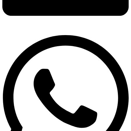
দক্ষিণ এশিয়ায় ‘জেন-জি’ বিপ্লব: বাংলাদেশ,…
আন্তর্জাতিক প্রতিবেদন: এশিয়া মহাদেশের ৪৯টি…
বিশেষ ইন-ডেপ্থ রিপোর্ট: ক্রীড়া উৎসবে…