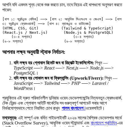
আপনি যদি একদম শূন্য থেকে শুরু করতে চান, তবে নিচের এই ধাপগুলো অনুসরণ করতে
পারেন:
[ধাপ ১: ফ্রন্টএন্ড বেসিক] ──> [ধাপ ২: আধুনিক সিএসএস ও জেএস] ──> [ধাপ 
৩: ফ্রন্টএন্ড ফ্রেমওয়ার্ক] ──> [ধাপ ৪: ব্যাকএন্ড ও ডাটাবেজ]

(HTML, CSS, Git)          (Tailwind & TypeScript)        
(React.js / Next.js)       (Node.js & PostgreSQL)

    (৩-৪ সপ্তাহ)                  (৩-৪ সপ্তাহ)                   
আপনার লক্ষ্য অনুযায়ী স্ট্যাক নির্বাচন:
যদি লক্ষ্য হয় গ্লোবাল রিমোট জব বা রিয়্যাক্ট ইকোসিস্টেম:
শিখুন —
TypeScript ──> React ──> Next.js ──> Node.js ──>
PostgreSQL
।
যদি লক্ষ্য হয় লোকাল জব বা ফ্রিল্যান্সিং (Upwork/Fiverr):
শিখুন —
JavaScript ──> Tailwind ──> PHP ──> Laravel /
WordPress
।
প্রযুক্তির এই দ্রুত পরিবর্তনশীল দুনিয়ায় ওয়েব ডেভেলপমেন্টের নিত্যনতুন ফ্রেমওয়ার্ক,
টেক ট্রেন্ড এবং গ্লোবাল আইটি মার্কেটের সব গুরুত্বপূর্ণ আপডেট সবার আগে
নির্ভরযোগ্যভাবে পেতে নিয়মিত চোখ রাখুন
পালস বাংলাদেশ |
ওয়েবসাইটে।
তথ্যসূত্র:
এই সম্পূর্ণ এবং বর্ধিত গাইডলাইনটি ২০২৬ সালের বৈশ্বিক ডেভেলপার সার্ভে
(Stack Overflow Survey), আধুনিক ওয়েব স্ট্যান্ডার্ড এবং
বাংলাদেশ প্রতিদিন
-এর