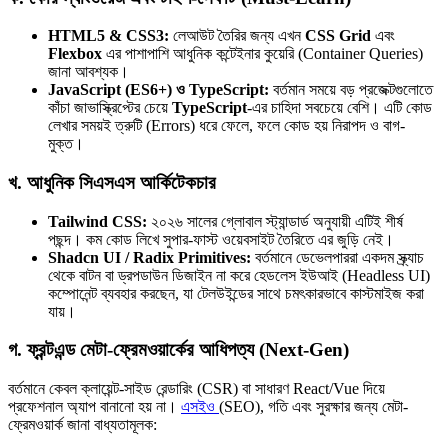
HTML5 & CSS3:
লেআউট তৈরির জন্য এখন
CSS Grid
এবং
Flexbox
এর পাশাপাশি আধুনিক কন্টেইনার কুয়েরি (Container Queries)
জানা আবশ্যক।
JavaScript (ES6+) ও TypeScript:
বর্তমান সময়ে বড় প্রজেক্টগুলোতে
কাঁচা জাভাস্ক্রিপ্টের চেয়ে
TypeScript
-এর চাহিদা সবচেয়ে বেশি। এটি কোড
লেখার সময়ই ত্রুটি (Errors) ধরে ফেলে, ফলে কোড হয় নিরাপদ ও বাগ-
মুক্ত।
খ. আধুনিক সিএসএস আর্কিটেকচার
Tailwind CSS:
২০২৬ সালের গ্লোবাল স্ট্যান্ডার্ড অনুযায়ী এটিই শীর্ষ
পছন্দ। কম কোড লিখে সুপার-ফাস্ট ওয়েবসাইট তৈরিতে এর জুড়ি নেই।
Shadcn UI / Radix Primitives:
বর্তমানে ডেভেলপাররা একদম স্ক্র্যাচ
থেকে বাটন বা ড্রপডাউন ডিজাইন না করে হেডলেস ইউআই (Headless UI)
কম্পোনেন্ট ব্যবহার করছেন, যা টেলউইন্ডের সাথে চমৎকারভাবে কাস্টমাইজ করা
যায়।
গ. ফ্রন্টএন্ড মেটা-ফ্রেমওয়ার্কের আধিপত্য (Next-Gen)
বর্তমানে কেবল ক্লায়েন্ট-সাইড রেন্ডারিং (CSR) বা সাধারণ React/Vue দিয়ে
প্রফেশনাল অ্যাপ বানানো হয় না।
এসইও
(SEO), গতি এবং সুরক্ষার জন্য মেটা-
ফ্রেমওয়ার্ক জানা বাধ্যতামূলক: