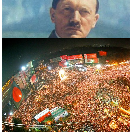
হিটলারের মৃত্যু, গোপন নাটকীয়তা ও…