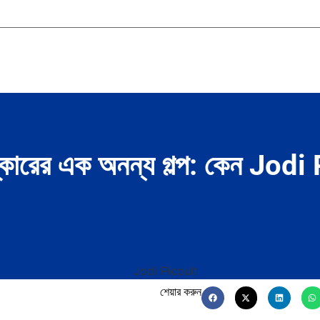
িষ্কারের এক অনন্য গল্প: কেন Jod
শেয়ার করুন