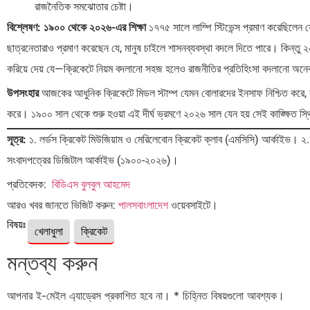
রাজনৈতিক সমঝোতার চেষ্টা।
বিশ্লেষণ: ১৯০০ থেকে ২০২৬-এর শিক্ষা
১৭৭৫ সালে লাম্পি স্টিভেন্স প্রমাণ করেছিলেন
ছাত্রনেতারাও প্রমাণ করেছেন যে, মানুষ চাইলে শাসনব্যবস্থা বদলে দিতে পারে। কিন্তু 
করিয়ে দেয় যে—ক্রিকেটে নিয়ম বদলানো সহজ হলেও রাজনীতির প্রতিহিংসা বদলানো অন
উপসংহার
আজকের আধুনিক ক্রিকেটে মিডল স্টাম্প যেমন বোলারদের ইনসাফ নিশ্চিত করে, বা
করে। ১৯০০ সাল থেকে শুরু হওয়া এই দীর্ঘ ভ্রমণে ২০২৬ সাল যেন হয় সেই কাঙ্ক্ষিত স
সূত্র:
১. লর্ডস ক্রিকেট মিউজিয়াম ও মেরিলেবোন ক্রিকেট ক্লাব (এমসিসি) আর্কাইভ। ২
সংবাদপত্রের ডিজিটাল আর্কাইভ (১৯০০-২০২৬)।
প্রতিবেদক:
বিডিএস বুলবুল আহমেদ
আরও খবর জানতে ভিজিট করুন:
পালসবাংলাদেশ
ওয়েবসাইটে।
বিষয়ঃ
খেলাধুলা
ক্রিকেট
মন্তব্য করুন
আপনার ই-মেইল এ্যাড্রেস প্রকাশিত হবে না।
*
চিহ্নিত বিষয়গুলো আবশ্যক।