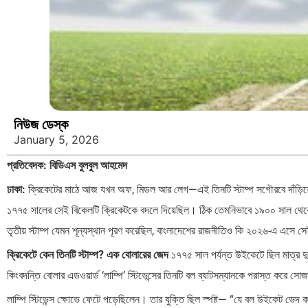
নিউজ ডেস্ক
January 5, 2026
প্রতিবেদক: বিডিএস বুলবুল আহমেদ
ঢাকা:
ক্রিকেটের মাঠে আজ যখন অফ, মিডল আর লেগ—এই তিনটি স্টাম্প সগৌরবে দাঁড়িয়ে
১৭৭৫ সালের সেই বিকেলটি ক্রিকেটকে বদলে দিয়েছিল। ঠিক তেমনিভাবে ১৯০০ সাল থেকে 
তৃতীয় স্টাম্প যেমন শূন্যস্থান পূরণ করেছিল, বাংলাদেশের রাজনীতিও কি ২০২৬-এ এসে সেই ক
ক্রিকেটে কেন তিনটি স্টাম্প? এক বোলারের জেদ
১৭৭৫ সাল পর্যন্ত উইকেটে ছিল মাত্র দ
কিংবদন্তি বোলার এডওয়ার্ড ‘লাম্পি’ স্টিভেন্সের তিনটি বল ব্যাটসম্যানকে পরাস্ত করে সোজা
লাম্পি স্টিভেন্স ক্ষোভে ফেটে পড়েছিলেন। তার যুক্তি ছিল স্পষ্ট— “যে বল উইকেট ভে