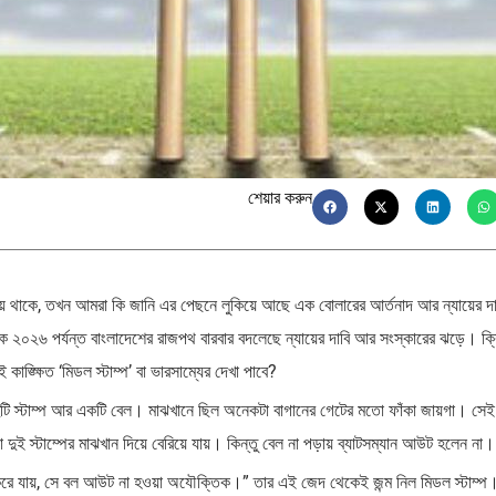
শেয়ার করুন
 থাকে, তখন আমরা কি জানি এর পেছনে লুকিয়ে আছে এক বোলারের আর্তনাদ আর ন্যায়ের দ
২০২৬ পর্যন্ত বাংলাদেশের রাজপথ বারবার বদলেছে ন্যায়ের দাবি আর সংস্কারের ঝড়ে। ক্
াঙ্ক্ষিত ‘মিডল স্টাম্প’ বা ভারসাম্যের দেখা পাবে?
ুটি স্টাম্প আর একটি বেল। মাঝখানে ছিল অনেকটা বাগানের গেটের মতো ফাঁকা জায়গা। সেই
 দুই স্টাম্পের মাঝখান দিয়ে বেরিয়ে যায়। কিন্তু বেল না পড়ায় ব্যাটসম্যান আউট হলেন না।
দ করে যায়, সে বল আউট না হওয়া অযৌক্তিক।” তার এই জেদ থেকেই জন্ম নিল মিডল স্টাম্প