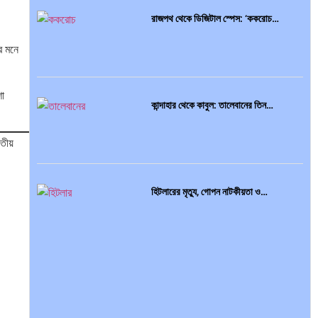
রাজপথ থেকে ডিজিটাল স্পেস: ‘ককরোচ…
র মনে
শা
কান্দাহার থেকে কাবুল: তালেবানের তিন…
তীয়
হিটলারের মৃত্যু, গোপন নাটকীয়তা ও…
আন্তর্জাতিক প্রতিবেদন: এশিয়া মহাদেশের
৪৯টি…