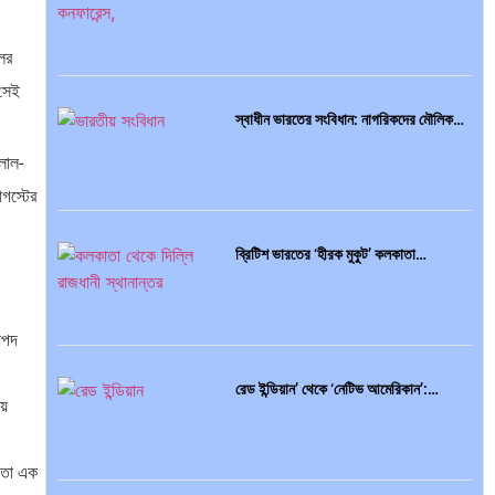
ের
 সেই
স্বাধীন ভারতের সংবিধান: নাগরিকদের মৌলিক…
লাল-
গস্টের
ব্রিটিশ ভারতের ‘হীরক মুকুট’ কলকাতা…
াপদ
রেড ইন্ডিয়ান’ থেকে ‘নেটিভ আমেরিকান’:…
়ে
 মতো এক