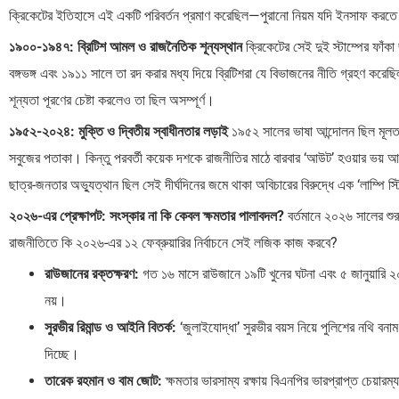
ক্রিকেটের ইতিহাসে এই একটি পরিবর্তন প্রমাণ করেছিল—পুরানো নিয়ম যদি ইনসাফ করতে 
১৯০০-১৯৪৭: ব্রিটিশ আমল ও রাজনৈতিক শূন্যস্থান
ক্রিকেটের সেই দুই স্টাম্পের ফাঁ
বঙ্গভঙ্গ এবং ১৯১১ সালে তা রদ করার মধ্য দিয়ে ব্রিটিশরা যে বিভাজনের নীতি গ্রহণ করে
শূন্যতা পূরণের চেষ্টা করলেও তা ছিল অসম্পূর্ণ।
১৯৫২-২০২৪: মুক্তি ও দ্বিতীয় স্বাধীনতার লড়াই
১৯৫২ সালের ভাষা আন্দোলন ছিল মূলত বা
সবুজের পতাকা। কিন্তু পরবর্তী কয়েক দশকে রাজনীতির মাঠে বারবার ‘আউট’ হওয়ার ভয়
ছাত্র-জনতার অভ্যুত্থান ছিল সেই দীর্ঘদিনের জমে থাকা অবিচারের বিরুদ্ধে এক ‘লাম্পি স্
২০২৬-এর প্রেক্ষাপট: সংস্কার না কি কেবল ক্ষমতার পালাবদল?
বর্তমানে ২০২৬ সালের শুর
রাজনীতিতে কি ২০২৬-এর ১২ ফেব্রুয়ারির নির্বাচনে সেই লজিক কাজ করবে?
রাউজানের রক্তক্ষরণ:
গত ১৬ মাসে রাউজানে ১৯টি খুনের ঘটনা এবং ৫ জানুয়ারি
নয়।
সুরভীর রিমান্ড ও আইনি বিতর্ক:
‘জুলাইযোদ্ধা’ সুরভীর বয়স নিয়ে পুলিশের নথি বনাম
দিচ্ছে।
তারেক রহমান ও বাম জোট:
ক্ষমতার ভারসাম্য রক্ষায় বিএনপির ভারপ্রাপ্ত চেয়া