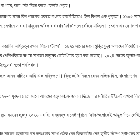
না পারে, তবে সেই নিয়ম বদলে ফেলাই শ্রেয়।
কা জায়গার মতো বিশ শতকের শুরুতে বাংলার রাজনীতিতেও ছিল বিশাল এক শূন্যতা। ১৯০৫ সাল
ছিল, সেখানে সাধারণ মানুষের অধিকার বারবার ‘ফাঁক’ গলে বেরিয়ে যাচ্ছিল। ১৯৪৭-এর দেশভাগ
ঙালির অস্তিত্ব রক্ষার ‘মিডল স্টাম্প’। ১৯৭১ সালের মহান মুক্তিযুদ্ধ আমাদের দিয়েছিল 
 আর পেশিশক্তির দাপটে সাধারণ মানুষের ভোটাধিকার হরণ করা হয়েছে। ২০২৪ সালের জুলাই-আ
টিভেন্সের’ মতো প্রতিবাদ।
ুতে আমরা দাঁড়িয়ে আছি এক সন্ধিক্ষণে। ক্রিকেটের নিয়মে যেমন লজিক ছিল, বাংলাদেশের
 ২০২৬-এ যুবদল নেতা জানে আলমের হত্যাকাণ্ড জানান দিচ্ছে—রাজনীতির উইকেট এখনো নির
 জন্ম সনদের দ্বন্দ্ব ২০২৬-এর বিচার ব্যবস্থার সেই পুরানো ‘ফাঁক’গুলোকেই আঙুল দিয়ে দেখিয
রম্যান তারেক রহমানের বাম দলগুলোর সাথে বৈঠক যেন ক্রিকেটের সেই তৃতীয় স্টাম্প স্থাপনের