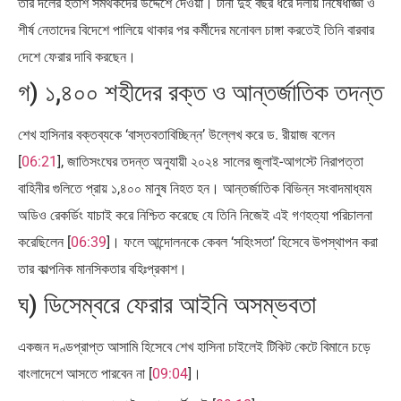
তার দলের হতাশ সমর্থকদের উদ্দেশে দেওয়া। টানা দুই বছর ধরে দলীয় নিষেধাজ্ঞা ও
শীর্ষ নেতাদের বিদেশে পালিয়ে থাকার পর কর্মীদের মনোবল চাঙ্গা করতেই তিনি বারবার
দেশে ফেরার দাবি করছেন।
গ) ১,৪০০ শহীদের রক্ত ও আন্তর্জাতিক তদন্ত
শেখ হাসিনার বক্তব্যকে ‘বাস্তবতাবিচ্ছিন্ন’ উল্লেখ করে ড. রীয়াজ বলেন
[
06:21
], জাতিসংঘের তদন্ত অনুযায়ী ২০২৪ সালের জুলাই-আগস্টে নিরাপত্তা
বাহিনীর গুলিতে প্রায় ১,৪০০ মানুষ নিহত হন। আন্তর্জাতিক বিভিন্ন সংবাদমাধ্যম
অডিও রেকর্ডিং যাচাই করে নিশ্চিত করেছে যে তিনি নিজেই এই গণহত্যা পরিচালনা
করেছিলেন [
06:39
]। ফলে আন্দোলনকে কেবল ‘সহিংসতা’ হিসেবে উপস্থাপন করা
তার কাল্পনিক মানসিকতার বহিঃপ্রকাশ।
ঘ) ডিসেম্বরে ফেরার আইনি অসম্ভবতা
একজন দণ্ডপ্রাপ্ত আসামি হিসেবে শেখ হাসিনা চাইলেই টিকিট কেটে বিমানে চড়ে
বাংলাদেশে আসতে পারবেন না [
09:04
]।