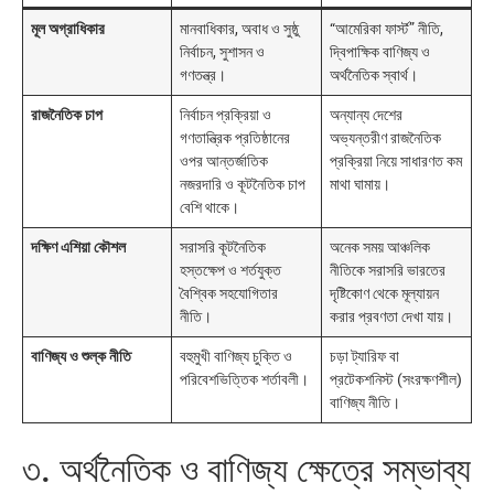
মূল অগ্রাধিকার
মানবাধিকার, অবাধ ও সুষ্ঠু
“আমেরিকা ফার্স্ট” নীতি,
নির্বাচন, সুশাসন ও
দ্বিপাক্ষিক বাণিজ্য ও
গণতন্ত্র।
অর্থনৈতিক স্বার্থ।
রাজনৈতিক চাপ
নির্বাচন প্রক্রিয়া ও
অন্যান্য দেশের
গণতান্ত্রিক প্রতিষ্ঠানের
অভ্যন্তরীণ রাজনৈতিক
ওপর আন্তর্জাতিক
প্রক্রিয়া নিয়ে সাধারণত কম
নজরদারি ও কূটনৈতিক চাপ
মাথা ঘামায়।
বেশি থাকে।
দক্ষিণ এশিয়া কৌশল
সরাসরি কূটনৈতিক
অনেক সময় আঞ্চলিক
হস্তক্ষেপ ও শর্তযুক্ত
নীতিকে সরাসরি ভারতের
বৈশ্বিক সহযোগিতার
দৃষ্টিকোণ থেকে মূল্যায়ন
নীতি।
করার প্রবণতা দেখা যায়।
বাণিজ্য ও শুল্ক নীতি
বহুমুখী বাণিজ্য চুক্তি ও
চড়া ট্যারিফ বা
পরিবেশভিত্তিক শর্তাবলী।
প্রটেকশনিস্ট (সংরক্ষণশীল)
বাণিজ্য নীতি।
৩. অর্থনৈতিক ও বাণিজ্য ক্ষেত্রে সম্ভাব্য