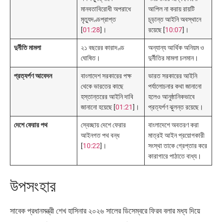
মানবতাবিরোধী অপরাধে
আপিল না করায় রায়টি
মৃত্যুদণ্ডপ্রাপ্ত
চূড়ান্ত আইনি অবস্থানে
[
01:28
]।
রয়েছে [
10:07
]।
দুর্নীতি মামলা
২১ বছরের কারাদণ্ড
অন্যান্য আর্থিক অনিয়ম ও
ঘোষিত।
দুর্নীতির মামলা চলমান।
প্রত্যর্পণ আবেদন
বাংলাদেশ সরকারের পক্ষ
ভারত সরকারের আইনি
থেকে ভারতের কাছে
পর্যালোচনার কথা জানানো
হস্তান্তরের আইনি দাবি
হলেও আনুষ্ঠানিকভাবে
জানানো হয়েছে [
01:21
]।
প্রত্যর্পণ ঝুলন্ত রয়েছে।
দেশে ফেরার পথ
স্বেচ্ছায় দেশে ফেরার
বাংলাদেশে অবতরণ করা
আইনগত পথ বন্ধ
মাত্রই আইন প্রয়োগকারী
[
10:22
]।
সংস্থা তাকে গ্রেপ্তার করে
কারাগারে পাঠাতে বাধ্য।
উপসংহার
সাবেক প্রধানমন্ত্রী শেখ হাসিনার ২০২৬ সালের ডিসেম্বরে ফিরব বলার মধ্য দিয়ে