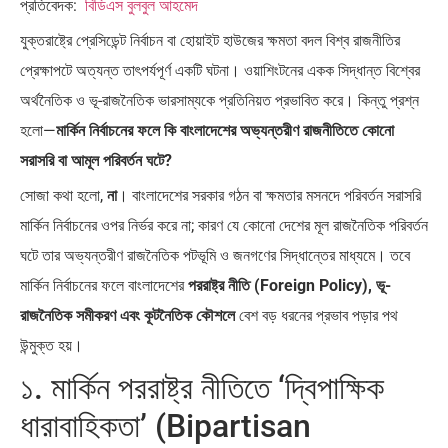
প্রতিবেদক:
বিডিএস বুলবুল আহমেদ
পৃথিবীতে বর্তমানে মোট দেশের সংখ্যা…
এশিয়ান সেঞ্চুরির দ্বৈরথ: চীন-ভারতের
বৈশ্বিক…
যুক্তরাষ্ট্রে প্রেসিডেন্ট নির্বাচন বা হোয়াইট হাউজের ক্ষমতা বদল বিশ্ব রাজনীতির
প্রেক্ষাপটে অত্যন্ত তাৎপর্যপূর্ণ একটি ঘটনা। ওয়াশিংটনের একক সিদ্ধান্ত বিশ্বের
অর্থনৈতিক ও ভূ-রাজনৈতিক ভারসাম্যকে প্রতিনিয়ত প্রভাবিত করে। কিন্তু প্রশ্ন
হলো—
মার্কিন নির্বাচনের ফলে কি বাংলাদেশের অভ্যন্তরীণ রাজনীতিতে কোনো
সরাসরি বা আমূল পরিবর্তন ঘটে?
সোজা কথা হলো,
না
। বাংলাদেশের সরকার গঠন বা ক্ষমতার মসনদে পরিবর্তন সরাসরি
মার্কিন নির্বাচনের ওপর নির্ভর করে না; কারণ যে কোনো দেশের মূল রাজনৈতিক পরিবর্তন
ঘটে তার অভ্যন্তরীণ রাজনৈতিক পটভূমি ও জনগণের সিদ্ধান্তের মাধ্যমে। তবে
মার্কিন নির্বাচনের ফলে বাংলাদেশের
পররাষ্ট্র নীতি (Foreign Policy), ভূ-
রাজনৈতিক সমীকরণ এবং কূটনৈতিক কৌশলে
বেশ বড় ধরনের প্রভাব পড়ার পথ
উন্মুক্ত হয়।
১. মার্কিন পররাষ্ট্র নীতিতে ‘দ্বিপাক্ষিক
ধারাবাহিকতা’ (Bipartisan