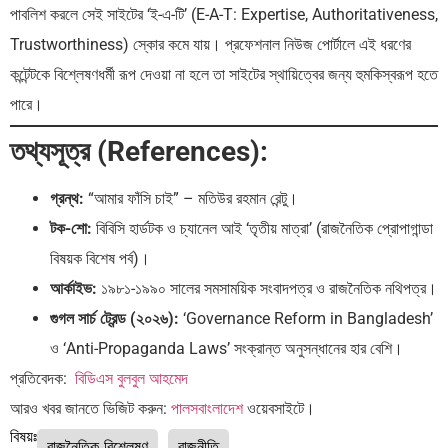
পাবলিশ করলে সেই সাইটের ‘ই-এ-টি’ (E-A-T: Expertise, Authoritativeness,
Trustworthiness) স্কোর কমে যায়। প্রফেশনাল নিউজ পোর্টালে এই ধরণের
কন্টেন্টকে বিশ্লেষণধর্মী রূপ দেওয়া না হলে তা সাইটের স্থায়িত্বের জন্য হুমকিস্বরূপ হতে
পারে।
তথ্যসূত্র (References):
গ্রন্থ:
“আমার ফাঁসি চাই” – মতিউর রহমান রেন্টু।
টক-শো:
বিবিসি হার্ডটক ও চ্যানেল আই ‘তৃতীয় মাত্রা’ (রাজনৈতিক প্রোপাগান্ডা
বিষয়ক বিশেষ পর্ব)।
আর্কাইভ:
১৯৮১-১৯৯০ সালের সমসাময়িক সংবাদপত্র ও রাজনৈতিক নথিপত্র।
গুগল সার্চ ট্রেন্ড (২০২৬):
‘Governance Reform in Bangladesh’
ও ‘Anti-Propaganda Laws’ সংক্রান্ত অনুসন্ধানের হার বেশি।
প্রতিবেদক:
বিডিএস বুলবুল আহমেদ
আরও খবর জানতে ভিজিট করুন:
পালসবাংলাদেশ
ওয়েবসাইটে।
বিষয়ঃ
রাজনৈতিক বিশ্লেষণ
রাজনীতি