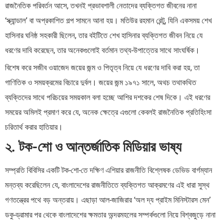
রাজনৈতিক পরিবর্তন আসে, তখনই প্রভাবশালী নেতাদের ব্যক্তিগত জীবনের নানা
‘স্ক্যান্ডাল’ বা অপ্রকাশিত গল্প সামনে আনা হয়। মতিউর রহমান রেন্টু, যিনি একসময় শেখ
হাসিনার ঘনিষ্ঠ সহকারী ছিলেন, তার বইটিতে শেখ হাসিনার ব্যক্তিগত জীবন নিয়ে যে
ধরণের দাবি করেছেন, তার অনেকগুলোই বর্তমান তথ্য-উপাত্তের সাথে সাংঘর্ষিক।
বিশেষ করে সজীব ওয়াজেদ জয়ের জন্ম ও পিতৃত্ব নিয়ে যে ধরণের দাবি করা হয়, তা
গাণিতিক ও সময়ক্রমের বিচারে দুর্বল। জয়ের জন্ম ১৯৭১ সালে, অথচ তথাকথিত
ব্যক্তিদের সাথে পরিচয়ের সময়কাল বলা হচ্ছে আশির দশকের শেষ দিকে। এই ধরণের
সময়ের অমিলই প্রমাণ করে যে, অনেক ক্ষেত্রে এগুলো কেবলই রাজনৈতিক প্রতিহিংসা
চরিতার্থ করার হাতিয়ার।
২. টক-শো ও আন্তর্জাতিক মিডিয়ার ভাষ্য
সম্প্রতি বিবিসির একটি টক-শো-তে দক্ষিণ এশিয়ার রাজনীতি বিশ্লেষক ডেভিড বার্গম্যান
মন্তব্য করেছিলেন যে, বাংলাদেশের রাজনীতিতে ব্যক্তিগত আক্রমণের এই ধারা সুস্থ
গণতন্ত্রের পথে বড় অন্তরায়। এছাড়া আল-জাজিরার ‘অল দ্য প্রাইম মিনিস্টারস মেন’
ডকু-ড্রামার পর থেকে বাংলাদেশের ক্ষমতার অন্দরমহলের সম্পর্কগুলো নিয়ে বিশ্বজুড়ে নানা