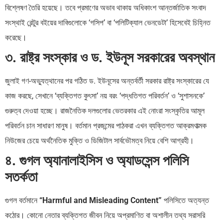
বিশ্লেষণ তৈরি হয়েছে। তবে প্রমাণের অভাব থাকায় অধিকাংশ আন্তর্জাতিক সংবাদ
সংস্থাই রেন্টুর বইয়ের দাবিগুলোকে ‘গসিপ’ বা ‘পলিটিক্যাল ভেনডেটা’ হিসেবেই চিহ্নিত
করেছে।
৩. রাষ্ট্র সংস্কার ও ড. ইউনূস সরকারের অবস্থান
জুলাই গণ-অভ্যুত্থানের পর গঠিত ড. ইউনূসের অন্তর্বর্তী সরকার রাষ্ট্র সংস্কারের যে
কাজ করছে, সেখানে ‘ব্যক্তিগত কুৎসা’ নয় বরং ‘পদ্ধতিগত পরিবর্তন’ ও ‘সুশাসনকে’
গুরুত্ব দেওয়া হচ্ছে। রাজনৈতিক দলগুলোর ভেতরকার এই নোংরা সংস্কৃতির আমূল
পরিবর্তন চান সাধারণ মানুষ। বর্তমান প্রজন্মের পাঠকরা এখন ব্যক্তিগত আক্রমণাত্মক
নিউজের চেয়ে অর্থনৈতিক মুক্তি ও ডিজিটাল সার্বভৌমত্ব নিয়ে বেশি আগ্রহী।
৪. গুগল অ্যানালাইসিস ও অ্যাডসেন্স পলিসি
সতর্কতা
গুগল বর্তমানে
“Harmful and Misleading Content”
পলিসিতে অত্যন্ত
কঠোর। কোনো নেতার ব্যক্তিগত জীবন নিয়ে অপ্রমাণিত বা অশালীন তথ্য সরাসরি