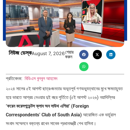
ভারত মহাসাগরের অশ্রু: শ্রীলঙ্কার
ক্রূরতা ও ধ্বংসের মহাকাব্য: পৃথিবীর…
২৬…
নিউজ ডেস্ক
শেয়ার
August 7, 2026
ব্রাজিল ও আর্জেন্টিনার কালো অধ্যায়:…
পূর্ব ইউরোপ বনাম তুরস্ক: শত…
করুন
প্রতিবেদক:
বিডিএস বুলবুল আহমেদ
২০২৪ সালের ৫ই আগস্ট ছাত্র-জনতার অভূতপূর্ব গণঅভ্যুত্থানের মুখে ক্ষমতাচ্যুত
হয়ে ভারতে আশ্রয় নেওয়ার দুই বছর পূর্তিতে (৫ই আগস্ট ২০২৬) নয়াদিল্লির
পৃথিবীতে বর্তমানে মোট দেশের সংখ্যা…
এশিয়ান সেঞ্চুরির দ্বৈরথ: চীন-ভারতের
বৈশ্বিক…
‘ফরেন করেসপন্ডেন্টস ক্লাব অব সাউথ এশিয়া’ (Foreign
Correspondents’ Club of South Asia)
আয়োজিত এক ভার্চুয়াল
সংবাদ সম্মেলনে বক্তব্য রাখেন সাবেক প্রধানমন্ত্রী শেখ হাসিনা।