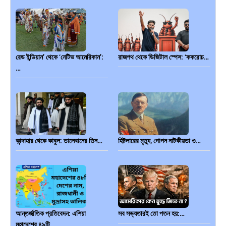
রেড ইন্ডিয়ান’ থেকে ‘নেটিভ আমেরিকান’:
রাজপথ থেকে ডিজিটাল স্পেস: ‘ককরোচ…
…
কান্দাহার থেকে কাবুল: তালেবানের তিন…
হিটলারের মৃত্যু, গোপন নাটকীয়তা ও…
আন্তর্জাতিক প্রতিবেদন: এশিয়া
সব সভ্যতারই তো পতন হয়:…
মহাদেশের ৪৯টি…