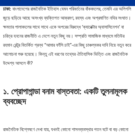
ঢাকা:
বাংলাদেশের রাজনৈতিক ইতিহাস যেমন পরিবর্তনের বাঁকবদলের, তেমনি এর অলিগলি
জুড়ে ছড়িয়ে আছে অসংখ্য ব্যক্তিগত আক্রমণ, রহস্য এবং অপ্রমাণিত নথির সংঘাত।
ক্ষমতার পালাবদলের সাথে সাথে একে অপরের বিরুদ্ধে ‘ক্যারেক্টার অ্যাসাসিনেশন’ বা
চরিত্র হননের রাজনীতি এ দেশে নতুন কিছু নয়। সম্প্রতি সামাজিক মাধ্যমে মতিউর
রহমান রেন্টুর বিতর্কিত গ্রন্থ “আমার ফাঁসি চাই”-এর কিছু চাঞ্চল্যকর দাবি নিয়ে নতুন করে
আলোচনা শুরু হয়েছে। কিন্তু এই ধরণের তথ্যের ঐতিহাসিক ভিত্তি এবং রাজনৈতিক
উদ্দেশ্য আসলে কী?
১. প্রোপাগান্ডা বনাম বাস্তবতা: একটি তুলনামূলক
ব্যবচ্ছেদ
রাজনৈতিক বিশ্লেষণে দেখা যায়, যখনই কোনো শাসনব্যবস্থার পতন ঘটে বা বড় কোনো