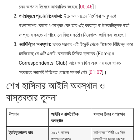
চরম অপমান হিসেবে আখ্যায়িত করেছে [
00:46
]।
গণমাধ্যমে প্রচার নিষেধাজ্ঞা:
উচ্চ আদালতের নির্দেশনা অনুসরণে
বাংলাদেশের কোনো গণমাধ্যম যেন তার এই বক্তব্য বা উসকানিমূলক বার্তা
সম্প্রচার করতে না পারে, সে বিষয়ে কঠোর নিষেধাজ্ঞা জারি করা হয়েছে।
নয়াদিল্লির অবস্থান:
ভারত সরকার এই ইভেন্ট থেকে নিজেকে বিচ্ছিন্ন করে
জানিয়েছে যে এটি একটি বেসরকারি মিডিয়া ক্লাবের (Foreign
Correspondents’ Club) আয়োজন ছিল এবং এর সঙ্গে ভারত
সরকারের সরাসরি নীতিগত কোনো সম্পর্ক নেই [
01:07
]।
শেখ হাসিনার আইনি অবস্থান ও
বাস্তবতার তুলনা
উপাদান
আইনি ও রাজনৈতিক
বাস্তব চিত্র ও প্রভাব
অবস্থান
ট্রাইব্যুনালের রায়
২০২৪ সালের
আপিলের নির্দিষ্ট ৩০ দিন
গণঅভ্যুত্থানে
সময়সীমার মধ্যে কোনো