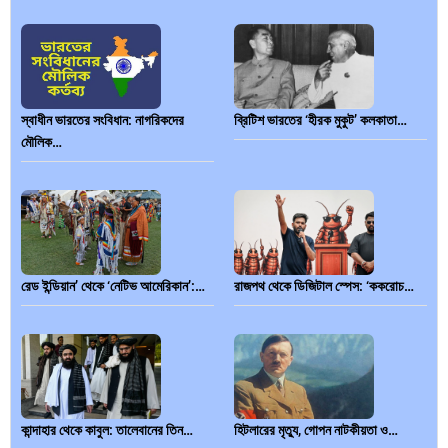
স্বাধীন ভারতের সংবিধান: নাগরিকদের
ব্রিটিশ ভারতের ‘হীরক মুকুট’ কলকাতা…
মৌলিক…
রেড ইন্ডিয়ান’ থেকে ‘নেটিভ আমেরিকান’:…
রাজপথ থেকে ডিজিটাল স্পেস: ‘ককরোচ…
কান্দাহার থেকে কাবুল: তালেবানের তিন…
হিটলারের মৃত্যু, গোপন নাটকীয়তা ও…