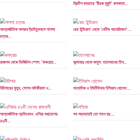
ব্রিটিশ ভারতের ‘হীরক মুকুট’ কলকাতা…
আন্তর্জাতিক অপরাধ ট্রাইব্যুনালে শাপলা
রেড ইন্ডিয়ান’ থেকে ‘নেটিভ আমেরিকান’:…
চত্বর…
রাজপথ থেকে ডিজিটাল স্পেস: ‘ককরোচ…
কান্দাহার থেকে কাবুল: তালেবানের তিন…
হিটলারের মৃত্যু, গোপন নাটকীয়তা ও…
সাংবাদিক ও ইউটিউবার ইলিয়াস হোসেন:…
আন্তর্জাতিক প্রতিবেদন: এশিয়া মহাদেশের
সব সভ্যতারই তো পতন হয়:…
৪৯টি…