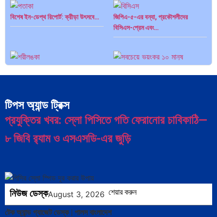
বিশেষ ইন-ডেপ্থ রিপোর্ট: ক্রীড়া উৎসবে…
জিপিএ-৫-এর বন্যা, প্রকৌশলীদের
বিসিএস-প্রেম এবং…
ভারত মহাসাগরের অশ্রু: শ্রীলঙ্কার ২৬…
ক্রূরতা ও ধ্বংসের মহাকাব্য: পৃথিবীর…
টিপস অ্যান্ড ট্রিক্স
প্রযুক্তির খবর: স্লো পিসিতে গতি ফেরানোর চাবিকাঠি—
৮ জিবি র‍্যাম ও এসএসডি-এর জুড়ি
নিউজ ডেস্ক
শেয়ার করুন
August 3, 2026
টেক অ্যান্ড গ্যাজেট ডেস্ক | পালস বাংলাদেশ