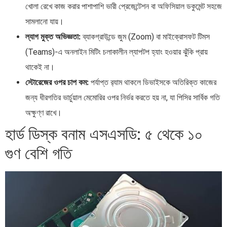
খোলা রেখে কাজ করার পাশাপাশি ভারী প্রেজেন্টেশন বা অফিসিয়াল ডকুমেন্ট সহজে
সামলানো যায়।
ল্যাগ মুক্ত অভিজ্ঞতা:
ব্যাকগ্রাউন্ডে জুম (Zoom) বা মাইক্রোসফট টিমস
(Teams)-এ অনলাইন মিটিং চলাকালীন ল্যাপটপ হ্যাং হওয়ার ঝুঁকি প্রায়
থাকেই না।
স্টোরেজের ওপর চাপ কম:
পর্যাপ্ত র‍্যাম থাকলে ডিভাইসকে অতিরিক্ত কাজের
জন্য ধীরগতির ভার্চুয়াল মেমোরির ওপর নির্ভর করতে হয় না, যা পিসির সার্বিক গতি
অক্ষুণ্ণ রাখে।
হার্ড ডিস্ক বনাম এসএসডি: ৫ থেকে ১০
গুণ বেশি গতি