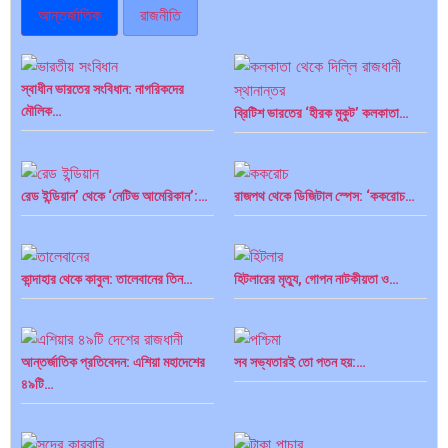
আন্তর্জাতিক
রাজনীতি
স্বাধীন ভারতের সংবিধান: নাগরিকদের
মৌলিক…
ব্রিটিশ ভারতের ‘হীরক মুকুট’ কলকাতা…
রেড ইন্ডিয়ান’ থেকে ‘নেটিভ আমেরিকান’:…
রাজপথ থেকে ডিজিটাল স্পেস: ‘ককরোচ…
কান্দাহার থেকে কাবুল: তালেবানের তিন…
হিটলারের মৃত্যু, গোপন নাটকীয়তা ও…
আন্তর্জাতিক প্রতিবেদন: এশিয়া মহাদেশের
সব সভ্যতারই তো পতন হয়:…
৪৯টি…