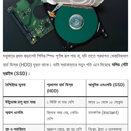
শুধুমাত্র র‍্যাম বাড়ালেই পিসির স্পিড পূর্ণাঙ্গ রূপ পায় না, যদি তাতে প্রথাগত মেকানিক্যাল
হার্ড ডিস্ক (HDD) যুক্ত থাকে। ডাটা স্থানান্তরে নতুন গতি এনে দিয়েছে
সলিড স্টেট
ড্রাইভ (SSD)
।
বৈশিষ্ট্যের তুলনা
প্রথাগত হার্ড ডিস্ক
আধুনিক এসএসডি (SSD)
(HDD)
উইন্ডোজ চালু হতে সময়
১ মিনিট বা তার বেশি
মাত্র ১০ থেকে ১৫ সেকেন্ড
অ্যাপ ওপেনিং
ক্লিকে সময় নেয়, লোডিং
তাৎক্ষণিক (Instant)
বেশি
শব্দ ও স্থায়িত্ব
যন্ত্রাংশ ঘোরে, শব্দ হয় বেশি
নিঃশব্দ, ঠান্ডা ও তুলনামূলক