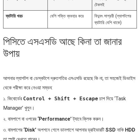
টেকসই
ব্যাটারি খরচ
বেশি শক্তি ব্যবহার করে
বিদ্যুৎ সাশ্রয়ী (ল্যাপটপের
ব্যাটারি বেশি থাকে)
পিসিতে এসএসডি আছে কিনা তা জানার
উপায়
আপনার ল্যাপটপ বা ডেস্কটপে দ্রুতগতির এসএসডি রয়েছে কি না, তা সহজেই ডিভাইস
থেকে পরীক্ষা করে নেওয়া সম্ভব:
১. কিবোর্ডের
Control + Shift + Escape
চাপ দিয়ে ‘Task
Manager’ খুলুন।
২. বামপাশে বা ওপরের
‘Performance’
ট্যাবে ক্লিক করুন।
৩. বামপাশের
‘Disk’
অপশনে গেলে ডানপাশে আপনার ড্রাইভারটি
SSD
নাকি
HDD
তা স্পষ্ট দেখতে পাবেন।