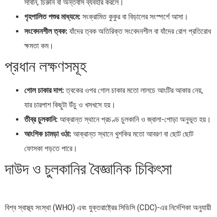
সাবান, চিরুনি বা অন্তর্বাস ব্যবহার করলে।
গৃহপালিত পশুর মাধ্যমে:
সংক্রামিত কুকুর বা বিড়ালের সংস্পর্শে আসা।
সংবেদনশীল ত্বক:
যাঁদের ত্বক অতিরিক্ত সংবেদনশীল বা যাঁদের রোগ প্রতিরোধ
ক্ষমতা কম।
প্রধান লক্ষণসমূহ
গোল চাকার দাগ:
ত্বকের ওপর গোল চাকার মতো লালচে আংটির আকার নেয়,
যার চারপাশ কিছুটা উঁচু ও খসখসে হয়।
তীব্র চুলকানি:
আক্রান্ত স্থানে প্রচণ্ড চুলকানি ও জ্বালা-পোড়া অনুভূত হয়।
আংশিক চামড়া ওঠা:
আক্রান্ত স্থানে খুশকির মতো আবরণ বা ছোট ছোট
ফোসকা পড়তে পারে।
দাউদ ও চুলকানির বৈজ্ঞানিক চিকিৎসা
বিশ্ব স্বাস্থ্য সংস্থা (WHO) এবং যুক্তরাষ্ট্রের সিডিসি (CDC)-এর নির্দেশিকা অনুযায়ী