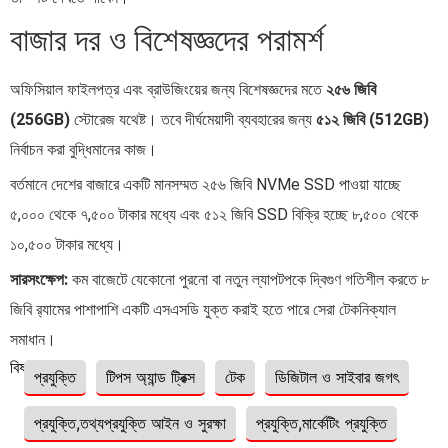
বাজার দর ও বিশেষজ্ঞদের পরামর্শ
অফিসিয়াল ফাইলপত্র এবং ব্রাউজিংয়ের জন্য বিশেষজ্ঞদের মতে
২৫৬ জিবি
(256GB)
স্টোরেজ যথেষ্ট। তবে দীর্ঘমেয়াদী ব্যবহারের জন্য
৫১২ জিবি (512GB)
নির্বাচন করা বুদ্ধিমানের কাজ।
বর্তমানে দেশের বাজারে একটি মানসম্মত ২৫৬ জিবি NVMe SSD পাওয়া যাচ্ছে
৫,০০০ থেকে ৭,৫০০ টাকার মধ্যে এবং ৫১২ জিবি SSD বিক্রি হচ্ছে ৮,৫০০ থেকে
১০,৫০০ টাকার মধ্যে।
সারসংক্ষেপ:
কম বাজেটে যেকোনো পুরনো বা নতুন ল্যাপটপকে দ্বিগুণ গতিশীল করতে ৮
জিবি র‍্যামের পাশাপাশি একটি এসএসডি যুক্ত করাই হতে পারে সেরা টেকনিক্যাল
সমাধান।
বিষয়ঃ
প্রযুক্তি
টিপস অ্যান্ড ট্রিক্স
টেক
ডিজিটাল ও সাইবার জগৎ
প্রযুক্তি,তথ্যপ্রযুক্তি আইন ও সুরক্ষা
প্রযুক্তি,মার্কেটিং প্রযুক্তি