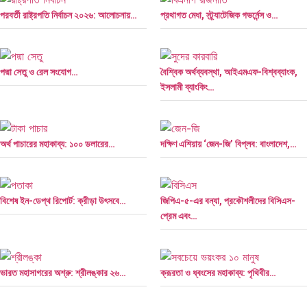
পরবর্তী রাষ্ট্রপতি নির্বাচন ২০২৬: আলোচনায়…
প্রথাগত মেধা, স্ট্র্যাটেজিক গভর্নেন্স ও…
পদ্মা সেতু ও রেল সংযোগ…
বৈশ্বিক অর্থব্যবস্থা, আইএমএফ-বিশ্বব্যাংক,
ইসলামী ব্যাংকিং…
অর্থ পাচারের মহাকাব্য: ১০০ ডলারের…
দক্ষিণ এশিয়ায় ‘জেন-জি’ বিপ্লব: বাংলাদেশ,…
বিশেষ ইন-ডেপ্থ রিপোর্ট: ক্রীড়া উৎসবে…
জিপিএ-৫-এর বন্যা, প্রকৌশলীদের বিসিএস-
প্রেম এবং…
ভারত মহাসাগরের অশ্রু: শ্রীলঙ্কার ২৬…
ক্রূরতা ও ধ্বংসের মহাকাব্য: পৃথিবীর…