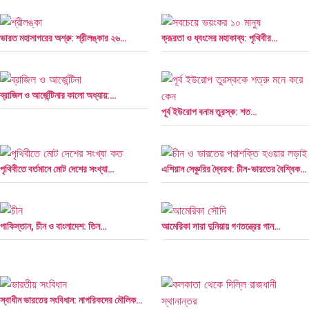
ভারত মহাসাগরের অশ্রু: শ্রীলঙ্কার ২৬…
ক্রূরতা ও ধ্বংসের মহাকাব্য: পৃথিবীর…
ব্রাজিল ও আর্জেন্টিনার কালো অধ্যায়:…
পূর্ব ইউরোপ বনাম তুরস্ক: শত…
পৃথিবীতে বর্তমানে মোট দেশের সংখ্যা…
এশিয়ান সেঞ্চুরির দ্বৈরথ: চীন-ভারতের বৈশ্বিক…
পাকিস্তান, চীন ও বাংলাদেশ: তিন…
আমেরিকা সারা দুনিয়ায় গণতন্ত্রের গান…
স্বাধীন ভারতের সংবিধান: নাগরিকদের মৌলিক…