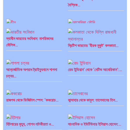
বৈশ্বিক…
পাকিস্তান, চীন ও বাংলাদেশ: তিন…
আমেরিকা সারা দুনিয়ায় গণতন্ত্রের গান…
স্বাধীন ভারতের সংবিধান: নাগরিকদের
মৌলিক…
ব্রিটিশ ভারতের ‘হীরক মুকুট’ কলকাতা…
আন্তর্জাতিক অপরাধ ট্রাইব্যুনালে শাপলা
রেড ইন্ডিয়ান’ থেকে ‘নেটিভ আমেরিকান’:…
চত্বর…
রাজপথ থেকে ডিজিটাল স্পেস: ‘ককরোচ…
কান্দাহার থেকে কাবুল: তালেবানের তিন…
হিটলারের মৃত্যু, গোপন নাটকীয়তা ও…
সাংবাদিক ও ইউটিউবার ইলিয়াস হোসেন:…