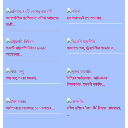
আন্তর্জাতিক প্রতিবেদন: এশিয়া মহাদেশের
সব সভ্যতারই তো পতন হয়:…
৪৯টি…
পরবর্তী রাষ্ট্রপতি নির্বাচন ২০২৬:
প্রথাগত মেধা, স্ট্র্যাটেজিক গভর্নেন্স ও…
আলোচনায়…
পদ্মা সেতু ও রেল সংযোগ…
বৈশ্বিক অর্থব্যবস্থা, আইএমএফ-
বিশ্বব্যাংক, ইসলামী ব্যাংকিং…
অর্থ পাচারের মহাকাব্য: ১০০ ডলারের…
দক্ষিণ এশিয়ায় ‘জেন-জি’ বিপ্লব: বাংলাদেশ,
…