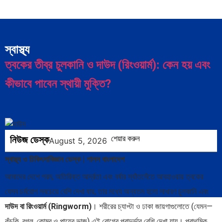
স্বাস্থ্য
ত্বকের তীব্র চুলকানি ও দাউদ (রিংওয়ার্ম): কেন হয় এবং
কীভাবে পাবেন স্থায়ী মুক্তি?
নিউজ ডেস্ক
শেয়ার করুন
August 5, 2026
স্বাস্থ্য ও চিকিৎসাবিজ্ঞান ডেস্ক | পালস বাংলাদেশ
আমাদের দেশে গরম, অতিরিক্ত আর্দ্রতা এবং বর্ষার স্যাঁতসেঁতে আবহাওয়ায় ত্বকের
যেসব চর্মরোগ সবচেয়ে বেশি দেখা যায়, তার মধ্যে অন্যতম হলো সাধারণ চুলকানি এবং
দাউদ বা রিংওয়ার্ম (Ringworm)
। শরীরের চ্যাপ্টা ও ঢাকা জায়গাগুলোতে (যেমন—
কুঁচকি, বগল, কোমর ও পায়ের ভাজ) এই রোগের প্রাদুর্ভাব বেশি দেখা যায়। প্রাথমিক