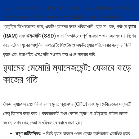
দৈনন্দিন অফিসিয়াল কাজ কিংবা প্রাতিষ্ঠানিক ব্যবহারের ক্ষেত্রে ধীরগতির কম্পিউটার বা
ল্যাপটপ কাজের গতি কমিয়ে দেওয়ার পাশাপাশি তৈরি করে চরম মানসিক বিরক্তি।
প্রযুক্তি বিশেষজ্ঞদের মতে, একটি প্রসেসর যতই শক্তিশালী হোক না কেন, পর্যাপ্ত
র‍্যাম
(RAM)
এবং
এসএসডি (SSD)
ছাড়া ডিভাইসের পূর্ণ ক্ষমতা পাওয়া অসম্ভব। বিশেষ
করে বর্তমান যুগের আধুনিক অপারেটিং সিস্টেম ও সফটওয়্যার পরিচালনার জন্য ৮ জিবি
র‍্যাম এবং উচ্চগতির এসএসডি সংযোগ করা এখন সময়ের দাবি।
র‍্যামের মেমোরি ম্যানেজমেন্ট: যেভাবে বাড়ে
কাজের গতি
র্যান্ডম অ্যাক্সেস মেমোরি বা র‍্যাম মূলত প্রসেসর (CPU) এবং মূল স্টোরেজের মধ্যবর্তী
সেতু হিসেবে কাজ করে। ব্যবহারকারী যখন কোনো অ্যাপ বা উইন্ডোজ ফাইল চালনা
করেন, তখন সেই ডেটা সাময়িকভাবে র‍্যামে জমা হয়।
মসৃণ মাল্টিটাস্কিং:
৮ জিবি র‍্যাম থাকলে গুগল ক্রোম ব্রাউজারে একাধিক ট্যাব