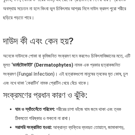
অবস্থায় সচেতন না হলে কিংবা ভুল চিকিৎসার আশ্রয় নিলে দাউদ ক্রমশ পুরো শরীরে
ছড়িয়ে পড়তে পারে।
দাউদ কী এবং কেন হয়?
অনেকে দাউদকে পোকা বা কৃমিজনিত সংক্রমণ মনে করলেও চিকিৎসাবিজ্ঞানের মতে, এটি
মূলত
‘ডার্মাটোফাইট’ (Dermatophytes)
নামক এক প্রকার ছত্রাকজনিত
সংক্রমণ (Fungal Infection)। এই ছত্রাকগুলো মানুষের ত্বকের মৃত কোষ, চুল
এবং নখে থাকা ‘কেরাটিন’ নামক প্রোটিন খেয়ে বেঁচে থাকে।
সংক্রমণের প্রধান কারণ ও ঝুঁকি:
ঘাম ও স্যাঁতসেঁতে পরিবেশ:
শরীরের চাপা ভাঁজে ঘাম জমে থাকা এবং ত্বক
ঠিকমতো পরিষ্কার ও শুকনো না রাখা।
সরাসরি সংক্রামিত হওয়া:
আক্রান্ত ব্যক্তির ব্যবহৃত তোয়ালে, জামাকাপড়,