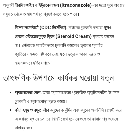
অনুযায়ী
টারবিনাফাইন
বা
ইট্রাকোনাজল (Itraconazole)
-এর মতো মুখে খাওয়ার
ওষুধ ১ থেকে ৩ মাস পর্যন্ত গ্রহণ করতে হতে পারে।
বিশেষ সতর্কবার্তা (CDC নির্দেশিত):
দাউদের চুলকানি কমাতে
ভুলও
কোনো স্টেরয়েডযুক্ত ক্রিম (Steroid Cream)
ব্যবহার করবেন
না। স্টেরয়েড সাময়িকভাবে চুলকানি কমালেও ত্বকের স্থানীয়
প্রতিরোধ ক্ষমতা নষ্ট করে দেয়; ফলে ছত্রাক আরও দ্রুত ও
মারাত্মকভাবে ছড়িয়ে পড়ে।
তাৎক্ষণিক উপশমে কার্যকর ঘরোয়া যত্ন
অ্যালোভেরা জেল:
তাজা অ্যালোভেরার প্রাকৃতিক অ্যান্টিসেপটিক উপাদান
চুলকানি ও জ্বালাপোড়া দ্রুত কমায়।
কাঁচা হলুদ ও রসুন:
কাঁচা হলুদের কার্কুমিন এবং রসুনের অ্যালিসিন পেস্ট করে
আক্রান্ত স্থানে ১০-১৫ মিনিট রেখে ধুয়ে ফেললে তা ফাঙ্গাস প্রতিরোধে
সাহায্য করে।