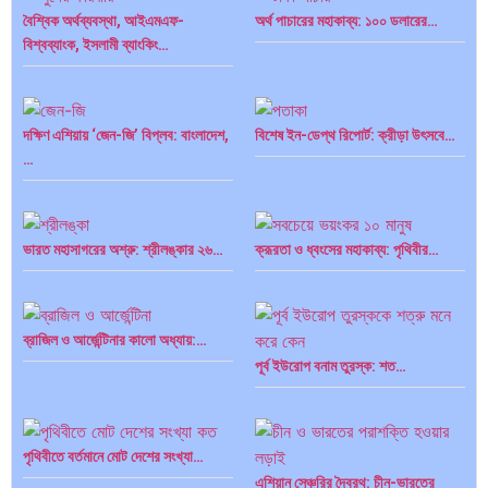
বৈশ্বিক অর্থব্যবস্থা, আইএমএফ-
অর্থ পাচারের মহাকাব্য: ১০০ ডলারের…
বিশ্বব্যাংক, ইসলামী ব্যাংকিং…
দক্ষিণ এশিয়ায় ‘জেন-জি’ বিপ্লব: বাংলাদেশ,
বিশেষ ইন-ডেপ্থ রিপোর্ট: ক্রীড়া উৎসবে…
…
ভারত মহাসাগরের অশ্রু: শ্রীলঙ্কার ২৬…
ক্রূরতা ও ধ্বংসের মহাকাব্য: পৃথিবীর…
ব্রাজিল ও আর্জেন্টিনার কালো অধ্যায়:…
পূর্ব ইউরোপ বনাম তুরস্ক: শত…
পৃথিবীতে বর্তমানে মোট দেশের সংখ্যা…
এশিয়ান সেঞ্চুরির দ্বৈরথ: চীন-ভারতের