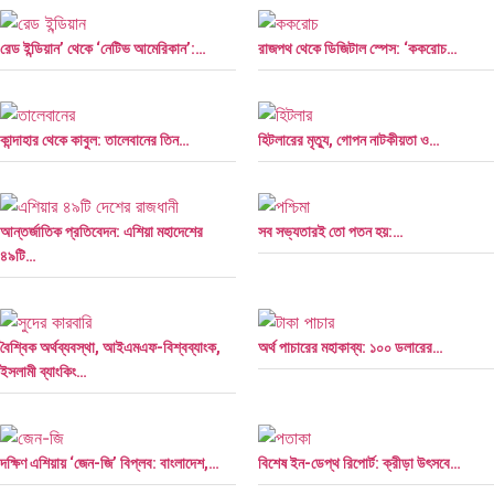
রেড ইন্ডিয়ান’ থেকে ‘নেটিভ আমেরিকান’:…
রাজপথ থেকে ডিজিটাল স্পেস: ‘ককরোচ…
কান্দাহার থেকে কাবুল: তালেবানের তিন…
হিটলারের মৃত্যু, গোপন নাটকীয়তা ও…
আন্তর্জাতিক প্রতিবেদন: এশিয়া মহাদেশের
সব সভ্যতারই তো পতন হয়:…
৪৯টি…
বৈশ্বিক অর্থব্যবস্থা, আইএমএফ-বিশ্বব্যাংক,
অর্থ পাচারের মহাকাব্য: ১০০ ডলারের…
ইসলামী ব্যাংকিং…
দক্ষিণ এশিয়ায় ‘জেন-জি’ বিপ্লব: বাংলাদেশ,…
বিশেষ ইন-ডেপ্থ রিপোর্ট: ক্রীড়া উৎসবে…