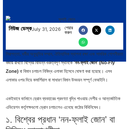
বিশ্বব্যাংক, ইসলামী ব্যাংকিং…
নিউজ ডেস্ক
শেয়ার
July 31, 2026
করুন
অর্থ পাচারের মহাকাব্য: ১০০ ডলারের…
দক্ষিণ এশিয়ায় ‘জেন-জি’ বিপ্লব:
বাংলাদেশ,…
নিরাপত্তা, ধর্মীয় অনুভূতির সম্মান, ঐতিহাসিক স্থাপনা রক্ষা এবং সামরিক গোপনীয়তা
বজায় রাখতে বিশ্বের বিভিন্ন গুরুত্বপূর্ণ স্থানকে
‘নন-ফ্লাই জোন’ (No-Fly
Zone)
বা বিমান চলাচল নিষিদ্ধ এলাকা হিসেবে ঘোষণা করা হয়েছে। এসব
এলাকার ওপর দিয়ে কমার্শিয়াল বা সাধারণ বিমান উড্ডয়ন সম্পূর্ণ বেআইনি।
বিশেষ ইন-ডেপ্থ রিপোর্ট: ক্রীড়া
জিপিএ-৫-এর বন্যা, প্রকৌশলীদের
একইভাবে বর্তমানে ড্রোন ব্যবহারের প্রবণতা বৃদ্ধি পাওয়ায় দেশীয় ও আন্তর্জাতিক
উৎসবে…
বিসিএস-প্রেম এবং…
এভিয়েশন কর্তৃপক্ষগুলো ড্রোন চলাচলেও এনেছে কঠোর বিধিনিষেধ।
১. বিশ্বের প্রধান ‘নন-ফ্লাই জোন’ বা