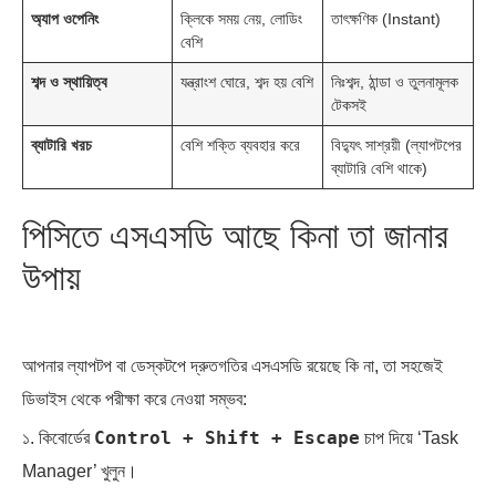
অ্যাপ ওপেনিং
ক্লিকে সময় নেয়, লোডিং
তাৎক্ষণিক (Instant)
বেশি
শব্দ ও স্থায়িত্ব
যন্ত্রাংশ ঘোরে, শব্দ হয় বেশি
নিঃশব্দ, ঠান্ডা ও তুলনামূলক
টেকসই
ব্যাটারি খরচ
বেশি শক্তি ব্যবহার করে
বিদ্যুৎ সাশ্রয়ী (ল্যাপটপের
ব্যাটারি বেশি থাকে)
পিসিতে এসএসডি আছে কিনা তা জানার
উপায়
আপনার ল্যাপটপ বা ডেস্কটপে দ্রুতগতির এসএসডি রয়েছে কি না, তা সহজেই
ডিভাইস থেকে পরীক্ষা করে নেওয়া সম্ভব:
Control + Shift + Escape
১. কিবোর্ডের
চাপ দিয়ে ‘Task
Manager’ খুলুন।