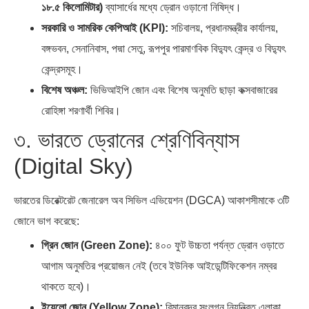
১৮.৫ কিলোমিটার)
ব্যাসার্ধের মধ্যে ড্রোন ওড়ানো নিষিদ্ধ।
সরকারি ও সামরিক কেপিআই (KPI):
সচিবালয়, প্রধানমন্ত্রীর কার্যালয়,
বঙ্গভবন, সেনানিবাস, পদ্মা সেতু, রূপপুর পারমাণবিক বিদ্যুৎ কেন্দ্র ও বিদ্যুৎ
কেন্দ্রসমূহ।
বিশেষ অঞ্চল:
ভিভিআইপি জোন এবং বিশেষ অনুমতি ছাড়া কক্সবাজারের
রোহিঙ্গা শরণার্থী শিবির।
৩. ভারতে ড্রোনের শ্রেণিবিন্যাস
(Digital Sky)
ভারতের ডিরেক্টরেট জেনারেল অব সিভিল এভিয়েশন (DGCA) আকাশসীমাকে ৩টি
জোনে ভাগ করেছে:
গ্রিন জোন (Green Zone):
৪০০ ফুট উচ্চতা পর্যন্ত ড্রোন ওড়াতে
আগাম অনুমতির প্রয়োজন নেই (তবে ইউনিক আইডেন্টিফিকেশন নম্বর
থাকতে হবে)।
ইয়েলো জোন (Yellow Zone):
বিমানবন্দর সংলগ্ন নিয়ন্ত্রিত এলাকা,