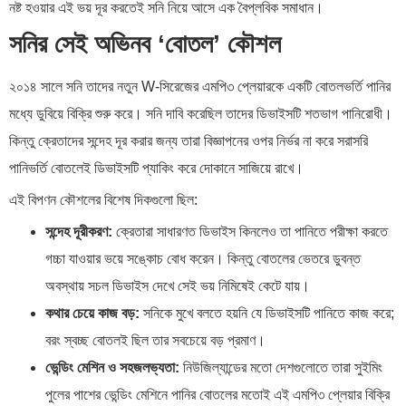
নষ্ট হওয়ার এই ভয় দূর করতেই সনি নিয়ে আসে এক বৈপ্লবিক সমাধান।
সনির সেই অভিনব ‘বোতল’ কৌশল
২০১৪ সালে সনি তাদের নতুন W-সিরেজের এমপি৩ প্লেয়ারকে একটি বোতলভর্তি পানির
মধ্যে ডুবিয়ে বিক্রি শুরু করে। সনি দাবি করেছিল তাদের ডিভাইসটি শতভাগ পানিরোধী।
কিন্তু ক্রেতাদের সন্দেহ দূর করার জন্য তারা বিজ্ঞাপনের ওপর নির্ভর না করে সরাসরি
পানিভর্তি বোতলেই ডিভাইসটি প্যাকিং করে দোকানে সাজিয়ে রাখে।
এই বিপণন কৌশলের বিশেষ দিকগুলো ছিল:
সন্দেহ দূরীকরণ:
ক্রেতারা সাধারণত ডিভাইস কিনলেও তা পানিতে পরীক্ষা করতে
গচ্চা যাওয়ার ভয়ে সঙ্কোচ বোধ করেন। কিন্তু বোতলের ভেতরে ডুবন্ত
অবস্থায় সচল ডিভাইস দেখে সেই ভয় নিমিষেই কেটে যায়।
কথার চেয়ে কাজ বড়:
সনিকে মুখে বলতে হয়নি যে ডিভাইসটি পানিতে কাজ করে;
বরং স্বচ্ছ বোতলই ছিল তার সবচেয়ে বড় প্রমাণ।
ভেন্ডিং মেশিন ও সহজলভ্যতা:
নিউজিল্যান্ডের মতো দেশগুলোতে তারা সুইমিং
পুলের পাশের ভেন্ডিং মেশিনে পানির বোতলের মতোই এই এমপি৩ প্লেয়ার বিক্রি