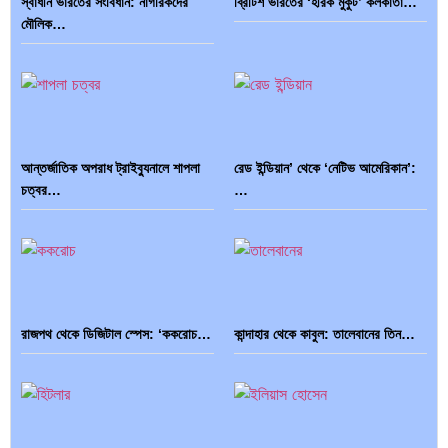
স্বাধীন ভারতের সংবিধান: নাগরিকদের
ব্রিটিশ ভারতের ‘হীরক মুকুট’ কলকাতা…
মৌলিক…
ভারত মহাসাগরের অশ্রু: শ্রীলঙ্কার ২৬…
ক্রূরতা ও ধ্বংসের মহাকাব্য: পৃথিবীর…
আন্তর্জাতিক অপরাধ ট্রাইব্যুনালে শাপলা
রেড ইন্ডিয়ান’ থেকে ‘নেটিভ আমেরিকান’:
ব্রাজিল ও আর্জেন্টিনার কালো অধ্যায়:…
পূর্ব ইউরোপ বনাম তুরস্ক: শত…
চত্বর…
…
পৃথিবীতে বর্তমানে মোট দেশের সংখ্যা…
এশিয়ান সেঞ্চুরির দ্বৈরথ: চীন-ভারতের
রাজপথ থেকে ডিজিটাল স্পেস: ‘ককরোচ…
কান্দাহার থেকে কাবুল: তালেবানের তিন…
বৈশ্বিক…