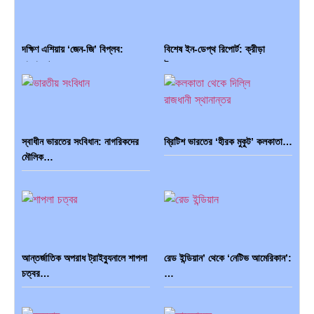
দক্ষিণ এশিয়ায় ‘জেন-জি’ বিপ্লব:
বিশেষ ইন-ডেপ্থ রিপোর্ট: ক্রীড়া
বাংলাদেশ,…
উৎসবে…
স্বাধীন ভারতের সংবিধান: নাগরিকদের
ব্রিটিশ ভারতের ‘হীরক মুকুট’ কলকাতা…
মৌলিক…
ভারত মহাসাগরের অশ্রু: শ্রীলঙ্কার
ক্রূরতা ও ধ্বংসের মহাকাব্য: পৃথিবীর…
২৬…
আন্তর্জাতিক অপরাধ ট্রাইব্যুনালে শাপলা
রেড ইন্ডিয়ান’ থেকে ‘নেটিভ আমেরিকান’:
চত্বর…
…
ব্রাজিল ও আর্জেন্টিনার কালো অধ্যায়:…
পূর্ব ইউরোপ বনাম তুরস্ক: শত…