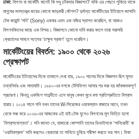
ঢাকা:
বিপণন বা মার্কেটিং মানেই কি শুধু চটকদার বিজ্ঞাপন? নাকি এর পেছনে লুকিয়ে থাকে
মানুষের মনস্তত্ত্ব জয়ের কোনো জাদুকরী কৌশল? দুর্দান্ত মার্কেটিংয়ের ইতিহাসে জাপানি
টেক জায়ান্ট ‘সনি’ (Sony) একবার এমন এক নজির স্থাপন করেছিল, যা আজও
বিপণনবিদদের কাছে এক বিস্ময়। বিজ্ঞাপনে কোনো দাবি করার বদলে তারা সরাসরি
ক্রেতাদের সামনে সত্যের ‘চাক্ষুষ প্রমাণ’ তুলে ধরেছিল।
মার্কেটিংয়ের বিবর্তন: ১৯০০ থেকে ২০২৬
প্রেক্ষাপট
মার্কেটিংয়ের ইতিহাসের দিকে তাকালে দেখা যায়, ১৯০০ সালের দিকে বিজ্ঞাপন ছিল মূলত
তথ্যনির্ভর এবং সাদামাটা। ১৯৫০-এর দশকে টেলিভিশন আসার পর শুরু হয় জাঁকজমকপূর্ণ
প্রচারণা। কিন্তু একবিংশ শতাব্দীতে এসে মানুষ কেবল মুখে বলা প্রতিশ্রুতিতে বিশ্বাস
হারায়। ২০১৪ সালে সনি যখন তাদের W-সিরেজের ওয়াকম্যান বাজারে আনে, তখন
থেকে শুরু করে ২০২৬-এর আজকের এই হাই-টেক যুগেও বিপণনের মূল ভিত্তি হলো
‘বিশ্বাসযোগ্যতা’। সনি জানত যে, হাজারো কোম্পানি তাদের ডিভাইসকে ‘পানিরোধী’ বা
‘ওয়াটারপ্রুফ’ দাবি করলেও ক্রেতারা তা পানিতে চুবিয়ে পরীক্ষা করতে ভয় পান। টাকা