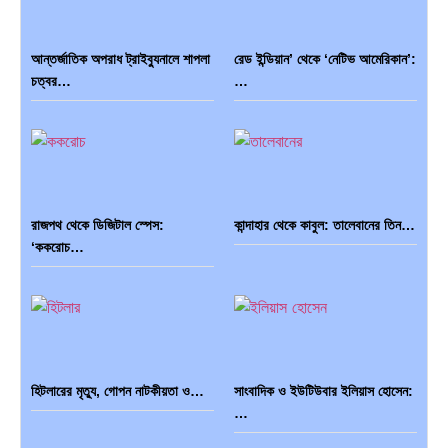
আন্তর্জাতিক অপরাধ ট্রাইব্যুনালে শাপলা
রেড ইন্ডিয়ান’ থেকে ‘নেটিভ আমেরিকান’:
চত্বর…
…
ব্রাজিল ও আর্জেন্টিনার কালো অধ্যায়:…
পূর্ব ইউরোপ বনাম তুরস্ক: শত…
রাজপথ থেকে ডিজিটাল স্পেস:
কান্দাহার থেকে কাবুল: তালেবানের তিন…
পৃথিবীতে বর্তমানে মোট দেশের সংখ্যা…
এশিয়ান সেঞ্চুরির দ্বৈরথ: চীন-ভারতের
‘ককরোচ…
বৈশ্বিক…
হিটলারের মৃত্যু, গোপন নাটকীয়তা ও…
সাংবাদিক ও ইউটিউবার ইলিয়াস হোসেন:
পাকিস্তান, চীন ও বাংলাদেশ: তিন…
আমেরিকা সারা দুনিয়ায় গণতন্ত্রের গান…
…