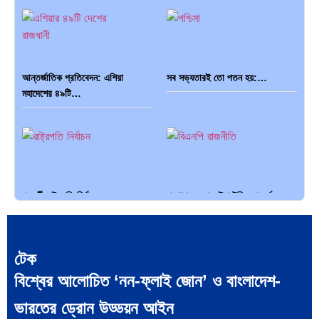
আন্তর্জাতিক প্রতিবেদন: এশিয়া
সব সভ্যতারই তো পতন হয়:…
মহাদেশের ৪৯টি…
পরবর্তী রাষ্ট্রপতি নির্বাচন ২০২৬:
প্রথাগত মেধা, স্ট্র্যাটেজিক গভর্নেন্স ও…
আলোচনায়…
টেক
বিশ্বের আলোচিত ‘নন-ফ্লাই জোন’ ও বাংলাদেশ-
ভারতের ড্রোন উড্ডয়ন আইন
পদ্মা সেতু ও রেল সংযোগ…
বৈশ্বিক অর্থব্যবস্থা, আইএমএফ-