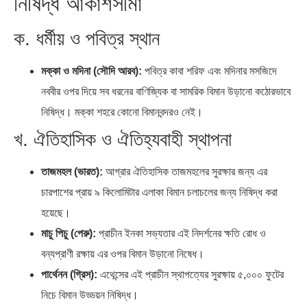
নিষিদ্ধ আকাশসীমা
ভারত মহাসাগরের অশ্রু: শ্রীলঙ্কার
ক্রূরতা ও ধ্বংসের মহাকাব্য: পৃথিবীর…
ক. ধর্মীয় ও পবিত্র স্থান
২৬…
মক্কা ও মদিনা (সৌদি আরব):
পবিত্র কাবা শরিফ এবং মদিনার মসজিদে
নববীর ওপর দিয়ে সব ধরনের বাণিজ্যিক বা সামরিক বিমান উড়ানো কঠোরভাবে
নিষিদ্ধ। মক্কা শহরে কোনো বিমানবন্দরও নেই।
খ. ঐতিহাসিক ও ঐতিহ্যবাহী স্থাপনা
তাজমহল (ভারত):
আগ্রার ঐতিহাসিক তাজমহলের সুরক্ষার জন্য এর
চারপাশের প্রায় ৯ কিলোমিটার এলাকা বিমান চলাচলের জন্য নিষিদ্ধ করা
হয়েছে।
মাচু পিচু (পেরু):
প্রাচীন ইনকা সভ্যতার এই নিদর্শনের ক্ষতি রোধ ও
বন্যপ্রাণী রক্ষায় এর ওপর বিমান উড়ানো নিষেধ।
পার্থেনন (গ্রিস):
এথেন্সের এই প্রাচীন স্থাপত্যের সুরক্ষায় ৫,০০০ ফুটের
নিচে বিমান উড্ডয়ন নিষিদ্ধ।