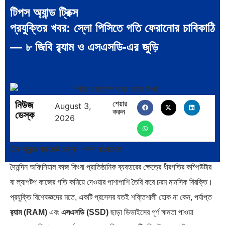
টিপস অ্যান্ড ট্রিক্স
প্রযুক্তির খবর: স্লো পিসিতে গতি ফেরানোর চাবিকাঠি
পদ্মা সেতু ও রেল সংযোগ…
বৈশ্বিক অর্থব্যবস্থা, আইএমএফ-
বিশ্বব্যাংক, ইসলামী ব্যাংকিং…
— ৮ জিবি র‍্যাম ও এসএসডি-এর জুড়ি
নিউজ
শেয়ার
August 3,
করুন
অর্থ পাচারের মহাকাব্য: ১০০ ডলারের…
দক্ষিণ এশিয়ায় ‘জেন-জি’ বিপ্লব: বাংলাদেশ,
ডেস্ক
2026
…
টেক অ্যান্ড গ্যাজেট ডেস্ক | পালস বাংলাদেশ
দৈনন্দিন অফিসিয়াল কাজ কিংবা প্রাতিষ্ঠানিক ব্যবহারের ক্ষেত্রে ধীরগতির কম্পিউটার
বা ল্যাপটপ কাজের গতি কমিয়ে দেওয়ার পাশাপাশি তৈরি করে চরম মানসিক বিরক্তি।
বিশেষ ইন-ডেপ্থ রিপোর্ট: ক্রীড়া উৎসবে…
জিপিএ-৫-এর বন্যা, প্রকৌশলীদের
প্রযুক্তি বিশেষজ্ঞদের মতে, একটি প্রসেসর যতই শক্তিশালী হোক না কেন, পর্যাপ্ত
বিসিএস-প্রেম এবং…
র‍্যাম (RAM)
এবং
এসএসডি (SSD)
ছাড়া ডিভাইসের পূর্ণ ক্ষমতা পাওয়া