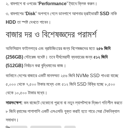
২. বামপাশে বা ওপরের
‘Performance’
ট্যাবে ক্লিক করুন।
৩. বামপাশের
‘Disk’
অপশনে গেলে ডানপাশে আপনার ড্রাইভারটি
SSD
নাকি
HDD
তা স্পষ্ট দেখতে পাবেন।
বাজার দর ও বিশেষজ্ঞদের পরামর্শ
অফিসিয়াল ফাইলপত্র এবং ব্রাউজিংয়ের জন্য বিশেষজ্ঞদের মতে
২৫৬ জিবি
(256GB)
স্টোরেজ যথেষ্ট। তবে দীর্ঘমেয়াদী ব্যবহারের জন্য
৫১২ জিবি
(512GB)
নির্বাচন করা বুদ্ধিমানের কাজ।
বর্তমানে দেশের বাজারে একটি মানসম্মত ২৫৬ জিবি NVMe SSD পাওয়া যাচ্ছে
৫,০০০ থেকে ৭,৫০০ টাকার মধ্যে এবং ৫১২ জিবি SSD বিক্রি হচ্ছে ৮,৫০০
থেকে ১০,৫০০ টাকার মধ্যে।
সারসংক্ষেপ:
কম বাজেটে যেকোনো পুরনো বা নতুন ল্যাপটপকে দ্বিগুণ গতিশীল করতে
৮ জিবি র‍্যামের পাশাপাশি একটি এসএসডি যুক্ত করাই হতে পারে সেরা টেকনিক্যাল
সমাধান।
বিষয়ঃ