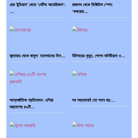
রেড ইন্ডিয়ান’ থেকে ‘নেটিভ আমেরিকান’:
রাজপথ থেকে ডিজিটাল স্পেস:
…
‘ককরোচ…
কান্দাহার থেকে কাবুল: তালেবানের তিন…
হিটলারের মৃত্যু, গোপন নাটকীয়তা ও…
আন্তর্জাতিক প্রতিবেদন: এশিয়া
সব সভ্যতারই তো পতন হয়:…
মহাদেশের ৪৯টি…