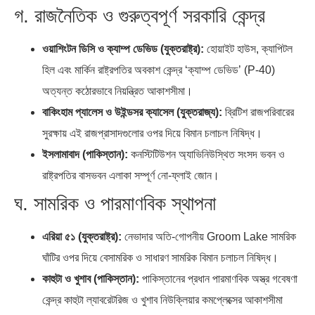
গ. রাজনৈতিক ও গুরুত্বপূর্ণ সরকারি কেন্দ্র
ওয়াশিংটন ডিসি ও ক্যাম্প ডেভিড (যুক্তরাষ্ট্র):
হোয়াইট হাউস, ক্যাপিটল
হিল এবং মার্কিন রাষ্ট্রপতির অবকাশ কেন্দ্র ‘ক্যাম্প ডেভিড’ (P-40)
অত্যন্ত কঠোরভাবে নিয়ন্ত্রিত আকাশসীমা।
বাকিংহাম প্যালেস ও উইন্ডসর ক্যাসেল (যুক্তরাজ্য):
ব্রিটিশ রাজপরিবারের
সুরক্ষায় এই রাজপ্রাসাদগুলোর ওপর দিয়ে বিমান চলাচল নিষিদ্ধ।
ইসলামাবাদ (পাকিস্তান):
কনস্টিটিউশন অ্যাভিনিউস্থিত সংসদ ভবন ও
রাষ্ট্রপতির বাসভবন এলাকা সম্পূর্ণ নো-ফ্লাই জোন।
ঘ. সামরিক ও পারমাণবিক স্থাপনা
এরিয়া ৫১ (যুক্তরাষ্ট্র):
নেভাদার অতি-গোপনীয় Groom Lake সামরিক
ঘাঁটির ওপর দিয়ে বেসামরিক ও সাধারণ সামরিক বিমান চলাচল নিষিদ্ধ।
কাহুটা ও খুশাব (পাকিস্তান):
পাকিস্তানের প্রধান পারমাণবিক অস্ত্র গবেষণা
কেন্দ্র কাহুটা ল্যাবরেটরিজ ও খুশাব নিউক্লিয়ার কমপ্লেক্সের আকাশসীমা