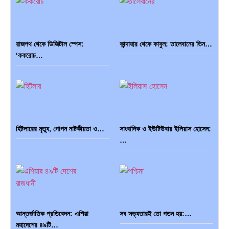
রাজপথ থেকে ডিজিটাল স্পেস:
কান্দাহার থেকে কাবুল: তালেবানের তিন…
পৃথিবীতে বর্তমানে মোট দেশের সংখ্যা…
এশিয়ান সেঞ্চুরির দ্বৈরথ: চীন-ভারতের
‘ককরোচ…
বৈশ্বিক…
হিটলারের মৃত্যু, গোপন নাটকীয়তা ও…
সাংবাদিক ও ইউটিউবার ইলিয়াস হোসেন:
পাকিস্তান, চীন ও বাংলাদেশ: তিন…
আমেরিকা সারা দুনিয়ায় গণতন্ত্রের গান…
…
আন্তর্জাতিক প্রতিবেদন: এশিয়া
সব সভ্যতারই তো পতন হয়:…
মহাদেশের ৪৯টি…