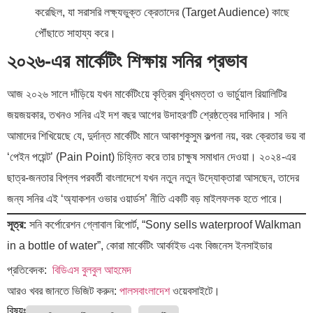
করেছিল, যা সরাসরি লক্ষ্যভুক্ত ক্রেতাদের (Target Audience) কাছে
পৌঁছাতে সাহায্য করে।
২০২৬-এর মার্কেটিং শিক্ষায় সনির প্রভাব
আজ ২০২৬ সালে দাঁড়িয়ে যখন মার্কেটিংয়ে কৃত্রিম বুদ্ধিমত্তা ও ভার্চুয়াল রিয়ালিটির
জয়জয়কার, তখনও সনির এই দশ বছর আগের উদাহরণটি শ্রেষ্ঠত্বের দাবিদার। সনি
আমাদের শিখিয়েছে যে, দুর্দান্ত মার্কেটিং মানে আকাশকুসুম কল্পনা নয়, বরং ক্রেতার ভয় বা
‘পেইন পয়েন্ট’ (Pain Point) চিহ্নিত করে তার চাক্ষুষ সমাধান দেওয়া। ২০২৪-এর
ছাত্র-জনতার বিপ্লব পরবর্তী বাংলাদেশে যখন নতুন নতুন উদ্যোক্তারা আসছেন, তাদের
জন্য সনির এই ‘অ্যাকশন ওভার ওয়ার্ডস’ নীতি একটি বড় মাইলফলক হতে পারে।
সূত্র:
সনি কর্পোরেশন গ্লোবাল রিপোর্ট, “Sony sells waterproof Walkman
in a bottle of water”, কোরা মার্কেটিং আর্কাইভ এবং বিজনেস ইনসাইডার
প্রতিবেদক:
বিডিএস বুলবুল আহমেদ
আরও খবর জানতে ভিজিট করুন:
পালসবাংলাদেশ
ওয়েবসাইটে।
বিষয়ঃ