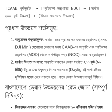
[CAAB পূর্বানুমতি] ➔ [প্রতিরক্ষা মন্ত্রণালয় NOC] ➔ [সর্বোচ্চ 
প্রধান উড্ডয়ন শর্তসমূহ:
অনুমোদন বাধ্যতামূলক:
সাধারণ ২৫০ গ্রামের কম ওজনের ড্রোনসহ (যেমন:
DJI Mini) যেকোনো ড্রোনের জন্য CAAB-এর অনুমতি এবং প্রতিরক্ষা
মন্ত্রণালয় (MOD) থেকে অনাপত্তি পত্র (NOC) নেওয়া বাধ্যতামূলক।
সর্বোচ্চ উচ্চতা ও সময়:
অনুমতি থাকলেও ড্রোন সর্বোচ্চ
২০০ ফুট (৬০
মিটার)
উঁচুতে এবং শুধুমাত্র দিনের আলোতে (Daylight) অপারেটরের
দৃষ্টিসীমার মধ্যে রেখে ওড়াতে হবে। রাতে ড্রোন উড্ডয়ন সম্পূর্ণ নিষিদ্ধ।
বাংলাদেশে ড্রোন উড্ডয়নের ‘রেড জোন’ (সম্পূর্ণ
নিষিদ্ধ):
বিমানবন্দর এলাকা:
যেকোনো সচল বিমানবন্দরের
১০ নটিক্যাল মাইল (প্রায়