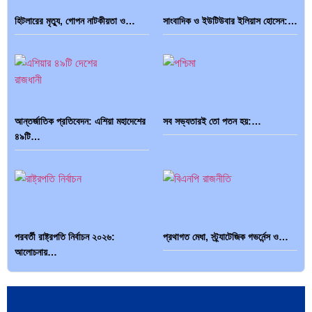
হিটলারের মৃত্যু, গোপন নাটকীয়তা ও…
সাংবাদিক ও ইউটিউবার ইলিয়াস হোসেন:…
পাকিস্তান, চীন ও বাংলাদেশ: তিন…
আমেরিকা সারা দুনিয়ায় গণতন্ত্রের গান…
আন্তর্জাতিক প্রতিবেদন: এশিয়া মহাদেশের
সব সভ্যতারই তো পতন হয়:…
৪৯টি…
পরবর্তী রাষ্ট্রপতি নির্বাচন ২০২৬:
প্রথাগত মেধা, স্ট্র্যাটেজিক গভর্নেন্স ও…
আলোচনায়…