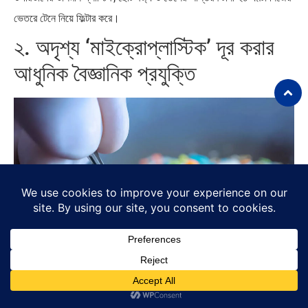
ভেতরে টেনে নিয়ে ফিল্টার করে।
২. অদৃশ্য ‘মাইক্রোপ্লাস্টিক’ দূর করার
আধুনিক বৈজ্ঞানিক প্রযুক্তি
সমুদ্রের পানিতে থাকা ৫ মিলিমিটারের চেয়ে ছোট অতি ক্ষুদ্র প্লাস্টিক কণা বা
মাইক্রোপ্লাস্টিক (Microplastics)
দূর করা আধুনিক বিজ্ঞানের অন্যতম বড়
চ্যালেঞ্জ। সাধারণ জাল বা ব্যারিয়ার দিয়ে এগুলো ছেঁকে তোলা অসম্ভব হওয়ায়