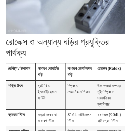
রোলেক্স ও অন্যান্য ঘড়ির প্রযুক্তির
পার্থক্য
বৈশিষ্ট্য / উপাদান
সাধারণ কোয়ার্টজ
সাধারণ মেকানিকাল
রোলেক্স (Rolex)
ঘড়ি
ঘড়ি
শক্তি উৎস
ব্যাটারি ও
স্প্রিং ও
উচ্চ ক্ষমতা সম্পন্ন
ইলেকট্রিক্যাল
মেকানিকাল গিয়ার
সুইং স্প্রিং ও
সার্কিট
স্বয়ংক্রিয়
ক্যালিবার
ব্যবহৃত স্টিল
সস্তা সংকর বা
316L স্টেইনলেস
৯০৪এল (904L)
সাধারণ স্টিল
স্টিল
হাই-গ্রেড স্টিল