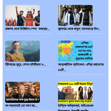
রাজপথ থেকে ডিজিটাল স্পেস: ‘ককরোচ…
কান্দাহার থেকে কাবুল: তালেবানের তিন…
হিটলারের মৃত্যু, গোপন নাটকীয়তা ও…
আন্তর্জাতিক প্রতিবেদন: এশিয়া মহাদেশের
৪৯টি…
সব সভ্যতারই তো পতন হয়:…
বৈশ্বিক অর্থব্যবস্থা, আইএমএফ-