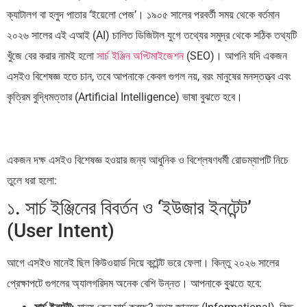
ক্যাটালগ বা হলুদ পাতার ‘ইয়েলো পেজ’। ১৯০৫ সালের পরবর্তী সময় থেকে বর্তমান
২০২৬ সালের এই এআই (AI) চালিত ডিজিটাল যুগে তথ্যের সমুদ্র থেকে সঠিক তথ্যটি
খুঁজে বের করার নামই হলো
সার্চ ইঞ্জিন অপ্টিমাইজেশন
(SEO)। আপনি যদি একজন
এসইও বিশেষজ্ঞ হতে চান, তবে আপনাকে কেবল গুগল নয়, বরং মানুষের মনস্তত্ত্ব এবং
কৃত্রিম বুদ্ধিমত্তার (Artificial Intelligence) ভাষা বুঝতে হবে।
একজন দক্ষ এসইও বিশেষজ্ঞ হওয়ার জন্য আধুনিক ও বিশ্লেষণধর্মী রোডম্যাপটি নিচে
তুলে ধরা হলো:
১. সার্চ ইঞ্জিনের বিবর্তন ও ‘ইউজার ইনটেন্ট’
(User Intent)
আগে এসইও মানেই ছিল কিউওয়ার্ড দিয়ে কন্টেন্ট ভরে ফেলা। কিন্তু ২০২৬ সালের
প্রেক্ষাপটে গুগলের অ্যালগরিদম অনেক বেশি উন্নত। আপনাকে বুঝতে হবে: