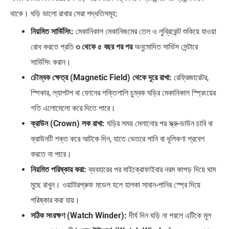
থাকে। ঘড়ি ভালো রাখার সেরা পদ্ধতিসমূহ:
নিয়মিত সার্ভিসিং:
মেকানিকাল মেকানিজমের তেল ও লুব্রিকেন্ট শুকিয়ে যাওয়া
রোধ করতে প্রতি
৩ থেকে ৫ বছর পর পর
অনুমোদিত সার্ভিস সেন্টারে
সার্ভিসিং করান।
চৌম্বক ক্ষেত্র (Magnetic Field) থেকে দূরে রাখা:
রেফ্রিজারেটর,
স্পিকার, ল্যাপটপ বা ফোনের শক্তিশালি চুম্বক ঘড়ির মেকানিকাল স্প্রিংয়ের
গতি এলোমেলো করে দিতে পারে।
ক্রাউন (Crown) লক রাখা:
ঘড়ির সময় মেলানোর পর স্ক্রু-ডাউন চাবি বা
ক্রাউনটি শক্ত করে আটকে দিন, যাতে ভেতরে পানি বা ধূলিকণা প্রবেশ
করতে না পারে।
নিয়মিত পরিষ্কার করা:
ব্যবহারের পর মাইক্রোফাইবার নরম কাপড় দিয়ে ঘাম
মুছে রাখুন। ওয়াটারপ্রুফ মডেল হলে হালকা সাবান-পানির স্প্রে দিয়ে
পরিষ্কার করা যায়।
সঠিক সংরক্ষণ (Watch Winder):
দীর্ঘ দিন ঘড়ি না পরলে এটিকে মূল