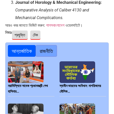
Journal of Horology & Mechanical Engineering:
Comparative Analysis of Caliber 4130 and
Mechanical Complications.
আরও খবর জানতে ভিজিট করুন:
পালসবাংলাদেশ
ওয়েবসাইটে।
বিষয়ঃ
প্রযুক্তি
টেক
আন্তর্জাতিক
রাজনীতি
নয়াদিল্লিতে সাবেক প্রধানমন্ত্রী শেখ
স্বাধীন ভারতের সংবিধান: নাগরিকদের
হাসিনার…
মৌলিক…