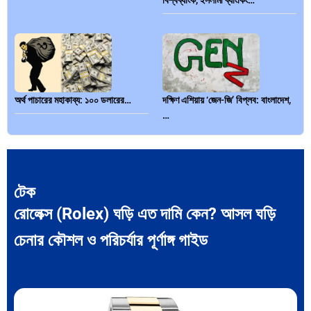
বিশ্বব্যাংক, ইসলামী ব্যাংকিং…
অর্থ পাচারের মহাকাব্য: ১০০ ডলারের…
দক্ষিণ এশিয়ায় ‘জেন-জি’ বিপ্লব: বাংলাদেশ,
…
টেক
রোলেক্স (Rolex) ঘড়ি এত দামি কেন? আসল ঘড়ি
বিশেষ ইন-ডেপ্থ রিপোর্ট: ক্রীড়া উৎসবে…
ভারত মহাসাগরের অশ্রু: শ্রীলঙ্কার ২৬…
চেনার কৌশল ও পরিচর্যার পূর্ণাঙ্গ গাইড