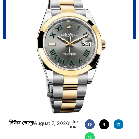
ক্রূরতা ও ধ্বংসের মহাকাব্য: পৃথিবীর…
ব্রাজিল ও আর্জেন্টিনার কালো অধ্যায়:…
পূর্ব ইউরোপ বনাম তুরস্ক: শত…
পৃথিবীতে বর্তমানে মোট দেশের সংখ্যা…
এশিয়ান সেঞ্চুরির দ্বৈরথ: চীন-ভারতের
পাকিস্তান, চীন ও বাংলাদেশ: তিন…
বৈশ্বিক…
নিউজ ডেস্ক
শেয়ার
August 7, 2026
করুন