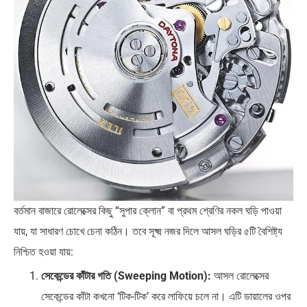
বর্তমান বাজারে রোলেক্সের কিছু “সুপার ক্লোন” বা প্রথম শ্রেণির নকল ঘড়ি পাওয়া
যায়, যা সাধারণ চোখে চেনা কঠিন। তবে সূক্ষ্ম নজর দিলে আসল ঘড়ির ৫টি বৈশিষ্ট্য
নিশ্চিত হওয়া যায়:
সেকেন্ডের কাঁটার গতি (Sweeping Motion):
আসল রোলেক্সের
সেকেন্ডের কাঁটা কখনো ‘টিক-টিক’ করে লাফিয়ে চলে না। এটি ডায়ালের ওপর