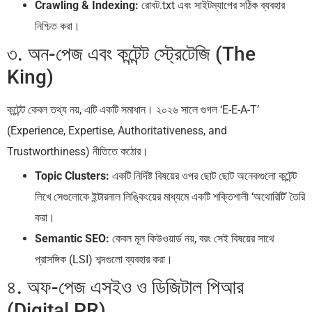
Crawling & Indexing:
রোবট.txt এবং সাইটম্যাপের সঠিক ব্যবহার
নিশ্চিত করা।
৩. অন-পেজ এবং কন্টেন্ট স্ট্রেটেজি (The
King)
কন্টেন্ট কেবল তথ্য নয়, এটি একটি সমাধান। ২০২৬ সালে গুগল ‘E-E-A-T’
(Experience, Expertise, Authoritativeness, and
Trustworthiness) নীতিতে কঠোর।
Topic Clusters:
একটি নির্দিষ্ট বিষয়ের ওপর ছোট ছোট অনেকগুলো কন্টেন্ট
লিখে সেগুলোকে ইন্টারনাল লিঙ্কিংয়ের মাধ্যমে একটি শক্তিশালী ‘অথোরিটি’ তৈরি
করা।
Semantic SEO:
কেবল মূল কিউওয়ার্ড নয়, বরং সেই বিষয়ের সাথে
প্রাসঙ্গিক (LSI) শব্দগুলো ব্যবহার করা।
৪. অফ-পেজ এসইও ও ডিজিটাল পিআর
(Digital PR)