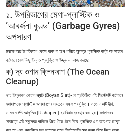
১. উপরিভাগের মেগা-প্লাস্টিক ও
‘আবর্জনা কুণ্ড’ (Garbage Gyres)
অপসারণ
মহাসাগরের উপরিভাগে ভেসে থাকা বা অল্প গভীরে ঝুলন্ত প্লাস্টিক বর্জ্য অপসারণে
বর্তমানে বেশ কিছু উন্নত প্রযুক্তি ও উদ্ভাবন কাজ করছে:
ক) দ্য ওশান ক্লিনআপ (The Ocean
Cleanup)
ডাচ উদ্ভাবক বোয়ান স্ল্যাট (Boyan Slat)-এর প্রতিষ্ঠিত এই সিস্টেমটি বর্তমানে
মহাসাগরের প্লাস্টিক অপসারণের সবচেয়ে সফল প্রযুক্তি। এতে একটি দীর্ঘ,
ভাসমান ইউ-আকৃতির (U-shaped) ব্যারিয়ার ব্যবহার করা হয়। জাহাজের
সাহায্যে এটি সমুদ্রের পানিতে ধীরে ধীরে টেনে নিয়ে প্লাস্টিক এক জায়গায় জড়ো
করা হয় এবং পরবর্তীতে মূল জাহাজে তুলে রিসাইকেলিংয়ের জন্য তীরে নিয়ে আসা