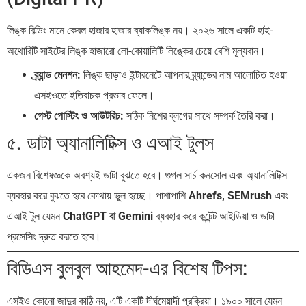
লিঙ্ক বিল্ডিং মানে কেবল হাজার হাজার ব্যাকলিঙ্ক নয়। ২০২৬ সালে একটি হাই-
অথোরিটি সাইটের লিঙ্ক হাজারো লো-কোয়ালিটি লিঙ্কের চেয়ে বেশি মূল্যবান।
ব্র্যান্ড মেনশন:
লিঙ্ক ছাড়াও ইন্টারনেটে আপনার ব্র্যান্ডের নাম আলোচিত হওয়া
এসইওতে ইতিবাচক প্রভাব ফেলে।
গেস্ট পোস্টিং ও আউটরিচ:
সঠিক নিশের ব্লগের সাথে সম্পর্ক তৈরি করা।
৫. ডাটা অ্যানালিটিক্স ও এআই টুলস
একজন বিশেষজ্ঞকে অবশ্যই ডাটা বুঝতে হবে। গুগল সার্চ কনসোল এবং অ্যানালিটিক্স
ব্যবহার করে বুঝতে হবে কোথায় ভুল হচ্ছে। পাশাপাশি
Ahrefs, SEMrush
এবং
এআই টুল যেমন
ChatGPT বা Gemini
ব্যবহার করে কন্টেন্ট আইডিয়া ও ডাটা
প্রসেসিং দ্রুত করতে হবে।
বিডিএস বুলবুল আহমেদ-এর বিশেষ টিপস:
এসইও কোনো জাদুর কাঠি নয়, এটি একটি দীর্ঘমেয়াদী প্রক্রিয়া। ১৯০০ সালে যেমন