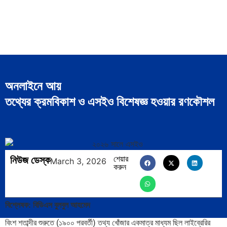
অনলাইনে আয়
তথ্যের ক্রমবিকাশ ও এসইও বিশেষজ্ঞ হওয়ার রণকৌশল
নিউজ ডেস্ক
শেয়ার
March 3, 2026
করুন
বিশ্লেষক: বিডিএস বুলবুল আহমেদ
বিংশ শতাব্দীর শুরুতে (১৯০০ পরবর্তী) তথ্য খোঁজার একমাত্র মাধ্যম ছিল লাইব্রেরির