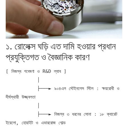
১. রোলেক্স ঘড়ি এত দামি হওয়ার প্রধান
প্রযুক্তিগত ও বৈজ্ঞানিক কারণ
[ নিজস্ব গবেষণা ও R&D ল্যাব ]

           │

           ├───► ৯০৪এল স্টেইনলেস স্টিল : ক্ষয়রোধী ও 
দীর্ঘস্থায়ী উজ্জ্বলতা

           │

           ├───► নিজস্ব ৩ ধরনের সোনা : ১৮ ক্যারেট 
ইয়েলো, হোয়াইট ও এভাররোজ গোল্ড
