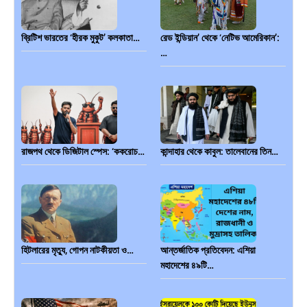
ব্রিটিশ ভারতের ‘হীরক মুকুট’ কলকাতা…
রেড ইন্ডিয়ান’ থেকে ‘নেটিভ আমেরিকান’:
…
রাজপথ থেকে ডিজিটাল স্পেস: ‘ককরোচ…
কান্দাহার থেকে কাবুল: তালেবানের তিন…
হিটলারের মৃত্যু, গোপন নাটকীয়তা ও…
আন্তর্জাতিক প্রতিবেদন: এশিয়া
মহাদেশের ৪৯টি…