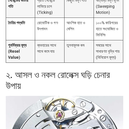
সেকেন্ডের কাঁটার
প্রতি সেকেন্ডে
কিছুটা মসৃণ গতি
অত্যন্ত মসৃণ ঘূর্ণন
গতি
লাফিয়ে চলে
(Sweeping
(Ticking)
Motion)
তৈরির পদ্ধতি
রোবোটিক ও গণ-
আংশিক হাত ও
১০০% কারিগরের
উৎপাদন
মেশিন
হাতে সংযোজিত ও
ফিনিশিং
পুনর্বিক্রয় মূল্য
ব্যবহারের সাথে
তুলনামূলক কম
সময়ের সাথে
(Resel
সাথে কমে যায়
সাধারণত বৃদ্ধি পায়
Value)
(বিনিয়োগ মূল্য)
২. আসল ও নকল রোলেক্স ঘড়ি চেনার
উপায়