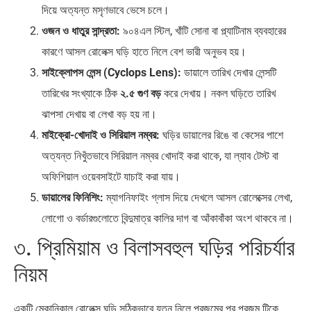
দিয়ে অত্যন্ত মসৃণভাবে ভেসে চলে।
ওজন ও ধাতুর সান্দ্রতা:
৯০৪এল স্টিল, খাঁটি সোনা বা প্ল্যাটিনাম ব্যবহারের
কারণে আসল রোলেক্স ঘড়ি হাতে নিলে বেশ ভারী অনুভব হয়।
সাইক্লোপস লেন্স (Cyclops Lens):
ডায়ালে তারিখ দেখার লেন্সটি
তারিখের সংখ্যাকে ঠিক
২.৫ গুণ বড়
করে দেখায়। নকল ঘড়িতে তারিখ
ঝাপসা দেখায় বা লেখা বড় হয় না।
মাইক্রো-খোদাই ও সিরিয়াল নম্বর:
ঘড়ির ডায়ালের রিঙে বা কেসের পাশে
অত্যন্ত নিখুঁতভাবে সিরিয়াল নম্বর খোদাই করা থাকে, যা ল্যাব টেস্ট বা
অফিশিয়াল ওয়েবসাইটে যাচাই করা যায়।
ডায়ালের ফিনিশিং:
ম্যাগনিফাইং গ্লাস দিয়ে দেখলে আসল রোলেক্সের লেখা,
লোগো ও বর্ডারগুলোতে বিন্দুমাত্র কালির দাগ বা আঁকাবাঁকা অংশ থাকবে না।
৩. প্রিমিয়াম ও বিলাসবহুল ঘড়ির পরিচর্যার
নিয়ম
একটি মেকানিকাল রোলেক্স ঘড়ি সঠিকভাবে যত্ন নিলে প্রজন্মের পর প্রজন্ম টিকে