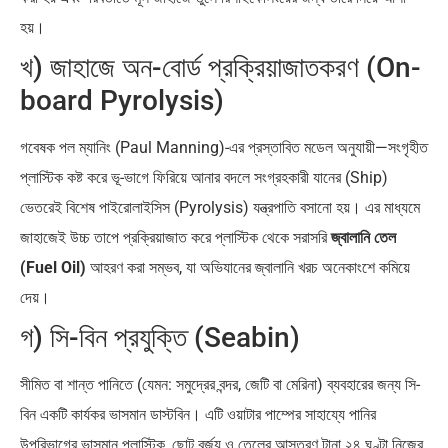
হয়।
খ) জাহাজে অন-বোর্ড প্রক্রিয়াজাতকরণ (On-
board Pyrolysis)
গবেষক পল ম্যানিং (Paul Manning)-এর প্রস্তাবিত মডেল অনুযায়ী—সংগৃহীত
প্লাস্টিক কষ্ট করে ভূ-ভাগে ফিরিয়ে আনার বদলে সংগ্রহকারী যানের (Ship)
ভেতরেই বিশেষ পাইরোলাইসিস (Pyrolysis) যন্ত্রপাতি বসানো হয়। এর মাধ্যমে
জাহাজেই উচ্চ তাপে প্রক্রিয়াজাত করে প্লাস্টিক থেকে সরাসরি
জ্বালানি তেল
(Fuel Oil)
আহরণ করা সম্ভব, যা অভিযানের জ্বালানি খরচ অনেকাংশে কমিয়ে
দেয়।
গ) সি-বিন প্রযুক্তি (Seabin)
সীমিত বা শান্ত পানিতে (যেমন: সমুদ্রের বন্দর, জেটি বা মেরিনা) ব্যবহারের জন্য সি-
বিন একটি কার্যকর ভাসমান ডাস্টবিন। এটি ওয়াটার পাম্পের সাহায্যে পানির
উপরিভাগের ভাসমান প্লাস্টিক, ছোট বর্জ্য ও তেলের আস্তরণ টানা ২৪ ঘণ্টা নিজের