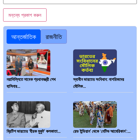
আন্তর্জাতিক
রাজনীতি
নয়াদিল্লিতে সাবেক প্রধানমন্ত্রী শেখ
স্বাধীন ভারতের সংবিধান: নাগরিকদের
হাসিনার…
মৌলিক…
ব্রিটিশ ভারতের ‘হীরক মুকুট’ কলকাতা…
রেড ইন্ডিয়ান’ থেকে ‘নেটিভ আমেরিকান’:…