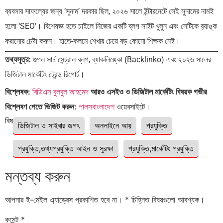
ব্যবসার সাফল্যের জন্য ‘সুনাম’ দরকার ছিল, ২০২৬ সালে ইন্টারনেটে সেই সুনামের নামই
হলো ‘SEO’। বিশেষজ্ঞ হতে চাইলে নিজের একটি ব্লগ সাইট খুলুন এবং সেটিকে র‍্যাঙ্ক
করানোর চেষ্টা করুন। হাতে-কলমে শেখার চেয়ে বড় কোনো শিক্ষক নেই।
তথ্যসূত্র:
গুগল সার্চ সেন্ট্রাল ব্লগ, ব্যাকলিঙ্কো (Backlinko) এবং ২০২৬ সালের
ডিজিটাল মার্কেটিং ট্রেন্ড রিপোর্ট।
বিশ্লেষক:
বিডিএস বুলবুল আহমেদ
আরও এসইও ও ডিজিটাল মার্কেটিং বিষয়ক গভীর
বিশ্লেষণ পেতে ভিজিট করুন:
পালসবাংলাদেশ
ওয়েবসাইটে।
বিষয়ঃ
ডিজিটাল ও সাইবার জগৎ
অনলাইনে আয়
প্রযুক্তি
প্রযুক্তি,তথ্যপ্রযুক্তি আইন ও সুরক্ষা
প্রযুক্তি,মার্কেটিং প্রযুক্তি
মন্তব্য করুন
আপনার ই-মেইল এ্যাড্রেস প্রকাশিত হবে না।
*
চিহ্নিত বিষয়গুলো আবশ্যক।
কমেন্ট
*