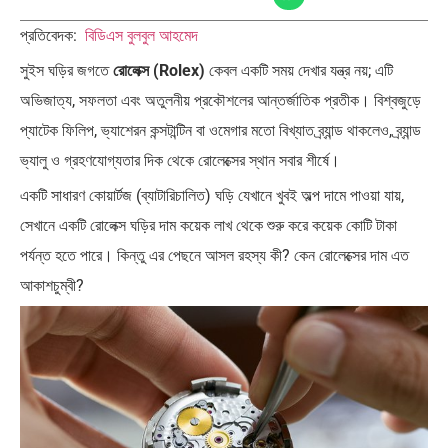
প্রতিবেদক:
বিডিএস বুলবুল আহমেদ
সুইস ঘড়ির জগতে
রোলেক্স (Rolex)
কেবল একটি সময় দেখার যন্ত্র নয়; এটি
অভিজাত্য, সফলতা এবং অতুলনীয় প্রকৌশলের আন্তর্জাতিক প্রতীক। বিশ্বজুড়ে
প্যাটেক ফিলিপ, ভ্যাশেরন কন্সটান্টিন বা ওমেগার মতো বিখ্যাত ব্র্যান্ড থাকলেও, ব্র্যান্ড
ভ্যালু ও গ্রহণযোগ্যতার দিক থেকে রোলেক্সের স্থান সবার শীর্ষে।
একটি সাধারণ কোয়ার্টজ (ব্যাটারিচালিত) ঘড়ি যেখানে খুবই অল্প দামে পাওয়া যায়,
সেখানে একটি রোলেক্স ঘড়ির দাম কয়েক লাখ থেকে শুরু করে কয়েক কোটি টাকা
পর্যন্ত হতে পারে। কিন্তু এর পেছনে আসল রহস্য কী? কেন রোলেক্সের দাম এত
আকাশচুম্বী?