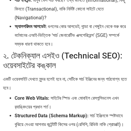
সার্চ ইনটেন্ট:
মানুষ কেন সার্চ করছে? তথ্য জানতে (Informational), কিছু
কিনতে (Transactional), নাকি নির্দিষ্ট কোনো সাইটে যেতে
(Navigational)?
অ্যালগরিদম আপডেট:
গুগলের কোর আপডেট, পান্ডা বা পেঙ্গুইন থেকে শুরু করে
বর্তমানের এআই-ভিত্তিক ‘সার্চ জেনারেটিভ এক্সপেরিয়েন্স’ (SGE) সম্পর্কে
সম্যক ধারণা থাকতে হবে।
২. টেকনিক্যাল এসইও (Technical SEO):
ওয়েবসাইটের কঙ্কাল
একটি ওয়েবসাইট দেখতে সুন্দর হলেই হবে না, সেটিকে সার্চ ইঞ্জিনের জন্য পাঠযোগ্য হতে
হবে।
Core Web Vitals:
সাইটের স্পিড এবং মোবাইল রেসপন্সিভনেস এখন
র‍্যাঙ্কিংয়ের প্রধান শর্ত।
Structured Data (Schema Markup):
সার্চ ইঞ্জিনকে স্পষ্টভাবে
বুঝিয়ে দেওয়া আপনার কন্টেন্টটি কিসের ওপর (রেসিপি, রিভিউ নাকি প্রোডাক্ট)।