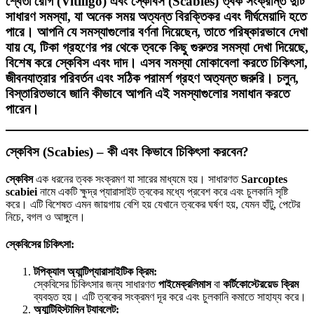
শ্বেতী রোগ (Vitiligo) এবং স্কেবিস (Scabies) ত্বক সংক্রান্ত দুটি
সাধারণ সমস্যা, যা অনেক সময় অত্যন্ত বিরক্তিকর এবং দীর্ঘমেয়াদি হতে
পারে। আপনি যে সমস্যাগুলোর বর্ণনা দিয়েছেন, তাতে পরিষ্কারভাবে দেখা
যায় যে, টিকা গ্রহণের পর থেকে ত্বকে কিছু গুরুতর সমস্যা দেখা দিয়েছে,
বিশেষ করে স্কেবিস এবং দাদ। এসব সমস্যা মোকাবেলা করতে চিকিৎসা,
জীবনযাত্রার পরিবর্তন এবং সঠিক পরামর্শ গ্রহণ অত্যন্ত জরুরি। চলুন,
বিস্তারিতভাবে জানি কীভাবে আপনি এই সমস্যাগুলোর সমাধান করতে
পারেন।
স্কেবিস (Scabies) – কী এবং কিভাবে চিকিৎসা করবেন?
স্কেবিস
এক ধরনের ত্বক সংক্রমণ যা সারের মাধ্যমে হয়। সাধারণত
Sarcoptes
scabiei
নামে একটি ক্ষুদ্র প্যারাসাইট ত্বকের মধ্যে প্রবেশ করে এবং চুলকানি সৃষ্টি
করে। এটি বিশেষত এমন জায়গায় বেশি হয় যেখানে ত্বকের ঘর্ষণ হয়, যেমন হাঁটু, পেটের
নিচে, বগল ও আঙ্গুলে।
স্কেবিসের চিকিৎসা:
টপিক্যাল অ্যান্টিপ্যারাসাইটিক ক্রিম:
স্কেবিসের চিকিৎসার জন্য সাধারণত
পাইমেক্রলিমাস
বা
কর্টিকোস্টেরয়েড ক্রিম
ব্যবহৃত হয়। এটি ত্বকের সংক্রমণ দূর করে এবং চুলকানি কমাতে সাহায্য করে।
অ্যান্টিহিস্টামিন ট্যাবলেট: