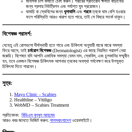
মানসিক চাপ কমাতে চেষ্টা করুন। শরীরের প্রতিরোধ ক্ষমতা বাড়ানোর
জন্য প্রপার নিউট্রিশন এবং পর্যাপ্ত ঘুম প্রয়োজন।
ঘামাচি বা স্কেবিসের জন্য
ধূলাবালি
এবং
গরমে
ত্বকে ঘাম বেশি হওয়ার
ফলে পরিস্থিতি আরও খারাপ হতে পারে, তাই সে বিষয়ে সতর্ক থাকুন।
বিশেষজ্ঞ পরামর্শ:
যেহেতু এই রোগগুলো দীর্ঘস্থায়ী হতে পারে এবং চিকিৎসা অনুযায়ী মাঝে মাঝে সমস্যা
ফিরে আসে, তাই
চর্মরোগ বিশেষজ্ঞ
(Dermatologist) এর কাছে নিয়মিত পরামর্শ নেয়া
জরুরি। বিশেষত যদি আপনি একাধিক সমস্যা যেমন দাদ, স্কেবিস, এবং চুলকানির সম্মুখীন
হন, তবে একজন বিশেষজ্ঞ চিকিৎসক আপনার ত্বকের অবস্থা পর্যবেক্ষণ করে উপযুক্ত
চিকিৎসা দিতে পারবেন।
সুত্র:
Mayo Clinic – Scabies
Healthline – Vitiligo
WebMD – Scabies Treatment
প্রতিবেদক:
বিডিএস বুলবুল আহমেদ
আরও খবর জানতে ভিজিট করুন:
পালসবাংলাদেশ
ওয়েবসাইটে।