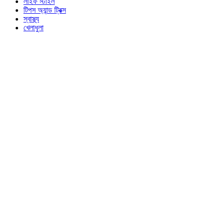
লাইফ স্টাইল
টিপস অ্যান্ড ট্রিক্স
স্বাস্থ্য
খেলাধুলা