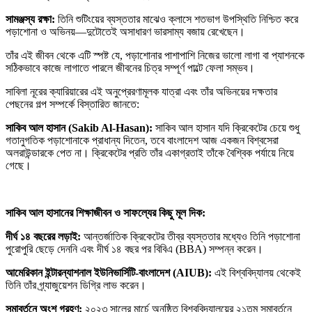
সামঞ্জস্য রক্ষা:
তিনি শুটিংয়ের ব্যস্ততার মাঝেও ক্লাসে শতভাগ উপস্থিতি নিশ্চিত করে
পড়াশোনা ও অভিনয়—দুটোতেই অসাধারণ ভারসাম্য বজায় রেখেছেন।
তাঁর এই জীবন থেকে এটি স্পষ্ট যে, পড়াশোনার পাশাপাশি নিজের ভালো লাগা বা প্যাশনকে
সঠিকভাবে কাজে লাগাতে পারলে জীবনের চিত্র সম্পূর্ণ পাল্টে ফেলা সম্ভব।
সাবিলা নূরের ক্যারিয়ারের এই অনুপ্রেরণামূলক যাত্রা এবং তাঁর অভিনয়ের দক্ষতার
পেছনের গল্প সম্পর্কে বিস্তারিত জানতে:
সাকিব আল হাসান (Sakib Al-Hasan):
সাকিব আল হাসান যদি ক্রিকেটের চেয়ে শুধু
গতানুগতিক পড়াশোনাকে প্রাধান্য দিতেন, তবে বাংলাদেশ আজ একজন বিশ্বসেরা
অলরাউন্ডারকে পেত না। ক্রিকেটের প্রতি তাঁর একাগ্রতাই তাঁকে বৈশ্বিক পর্যায়ে নিয়ে
গেছে।
সাকিব আল হাসানের শিক্ষাজীবন ও সাফল্যের কিছু মূল দিক:
দীর্ঘ ১৪ বছরের লড়াই:
আন্তর্জাতিক ক্রিকেটের তীব্র ব্যস্ততার মধ্যেও তিনি পড়াশোনা
পুরোপুরি ছেড়ে দেননি এবং দীর্ঘ ১৪ বছর পর বিবিএ (BBA) সম্পন্ন করেন।
আমেরিকান ইন্টারন্যাশনাল ইউনিভার্সিটি-বাংলাদেশ (AIUB):
এই বিশ্ববিদ্যালয় থেকেই
তিনি তাঁর গ্র্যাজুয়েশন ডিগ্রি লাভ করেন।
সমাবর্তনে অংশ গ্রহণ:
২০২৩ সালের মার্চে অনুষ্ঠিত বিশ্ববিদ্যালয়ের ২১তম সমাবর্তনে