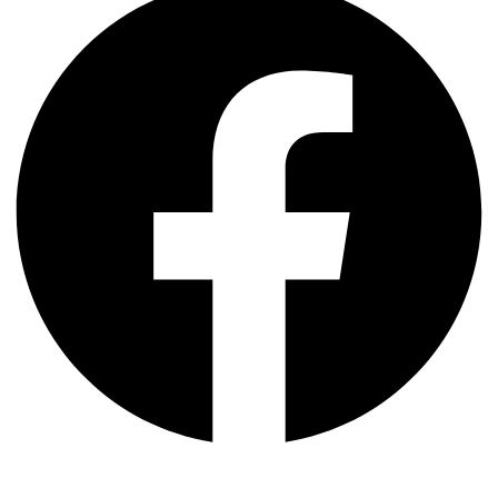
পদ্মা সেতু ও রেল সংযোগ…
বৈশ্বিক অর্থব্যবস্থা, আইএমএফ-বিশ্বব্যাংক, ইসলামী
ব্যাংকিং…
অর্থ পাচারের মহাকাব্য: ১০০ ডলারের…
দক্ষিণ এশিয়ায় ‘জেন-জি’ বিপ্লব: বাংলাদেশ,…
বিশেষ ইন-ডেপ্থ রিপোর্ট: ক্রীড়া উৎসবে…