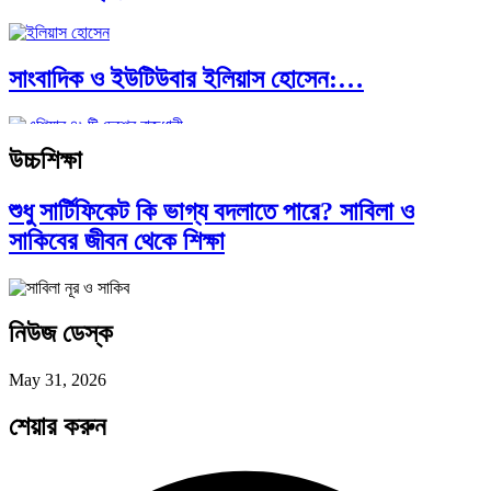
সাংবাদিক ও ইউটিউবার ইলিয়াস হোসেন:…
উচ্চশিক্ষা
আন্তর্জাতিক প্রতিবেদন: এশিয়া মহাদেশের ৪৯টি…
শুধু সার্টিফিকেট কি ভাগ্য বদলাতে পারে? সাবিলা ও
সাকিবের জীবন থেকে শিক্ষা
সব সভ্যতারই তো পতন হয়:…
নিউজ ডেস্ক
পরবর্তী রাষ্ট্রপতি নির্বাচন ২০২৬: আলোচনায়…
May 31, 2026
শেয়ার করুন
প্রথাগত মেধা, স্ট্র্যাটেজিক গভর্নেন্স ও…