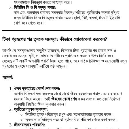
সংক্রমণকে নিয়ন্ত্রণ করতে সাহায্য করে।
ভিটামিন সি ও বি সমৃদ্ধ খাবার:
দাদ এবং অন্যান্য ত্বকের সমস্যার বিরুদ্ধে শরীরের প্রতিরোধ ক্ষমতা বৃদ্ধির
জন্য ভিটামিন সি ও বি সমৃদ্ধ খাবার যেমন ছোলা, বিট, কমলা, টমেটো ইত্যাদি
বেশি করে খেতে হবে।
টিকা গ্রহণের পর ত্বকে সমস্যা: কীভাবে মোকাবেলা করবেন?
আপনি যে সমস্যাগুলোর সম্মুখীন হয়েছেন, বিশেষত টিকা গ্রহণের পর ত্বকে দাদ ও
স্কেবিসের সমস্যা সৃষ্টি, তা সাধারণত শরীরের প্রতিরোধ ক্ষমতার উপর নির্ভর করে।
যেহেতু এটি একটি অস্থায়ী প্রতিক্রিয়া হতে পারে, তবে সঠিক চিকিৎসা ও মনোযোগী যত্ন
গ্রহণের মাধ্যমে সমস্যাটি কাটিয়ে ওঠা সম্ভব।
পরামর্শ:
ঔষধ ব্যবহারের কোর্স শেষ করুন:
আপনি চিকিৎসা শুরু করলেও মাঝে মাঝে ঔষধ ব্যবহারের গ্যাপ দেওয়ার কারণে
সমস্যা ফিরে আসে। তাই
ঔষধের কোর্স শেষ
করুন এবং ডাক্তারের নির্দেশনা
অনুযায়ী নিয়মিত ঔষধ ব্যবহার করুন।
প্রতিরোধমূলক ব্যবস্থা:
নিয়মিত ত্বক পরিচ্ছন্ন রাখুন এবং ময়শ্চারাইজার ব্যবহার করুন।
ত্বককে অতিরিক্ত গরম বা স্যাঁতসেঁতে পরিবেশ থেকে রক্ষা করুন।
জীবনযাত্রার পরিবর্তন: