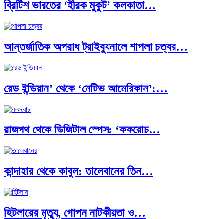
ব্রিটিশ ভারতের ‘হীরক মুকুট’ কলকাতা…
ক্রূরতা ও ধ্বংসের মহাকাব্য: পৃথিবীর…
আন্তর্জাতিক অপরাধ ট্রাইব্যুনালে শাপলা চত্বর…
ব্রাজিল ও আর্জেন্টিনার কালো অধ্যায়:…
রেড ইন্ডিয়ান’ থেকে ‘নেটিভ আমেরিকান’:…
পূর্ব ইউরোপ বনাম তুরস্ক: শত…
রাজপথ থেকে ডিজিটাল স্পেস: ‘ককরোচ…
পৃথিবীতে বর্তমানে মোট দেশের সংখ্যা…
কান্দাহার থেকে কাবুল: তালেবানের তিন…
এশিয়ান সেঞ্চুরির দ্বৈরথ: চীন-ভারতের বৈশ্বিক…
হিটলারের মৃত্যু, গোপন নাটকীয়তা ও…