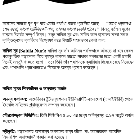
আমাদের সমাজে যুগ যুগ ধরে একটা গৎবাঁধা ধারণা প্রচলিত আছে—
“আগে পড়ালেখা
শেষ করো, ভালো সার্টিফিকেট নাও, তারপর ভালো চাকরি পাবে।”
কিন্তু বর্তমান যুগের
বাস্তব চিত্রটা সম্পূর্ণ ভিন্ন। চলুন সাবিলা নূর এবং সাকিব আল হাসানের মতো সফল
ব্যক্তিত্বদের ক্যারিয়ার বিশ্লেষণ করে বিষয়টি সহজভাবে বোঝা যাক:
সাবিলা নূর (Sabila Nur):
সাবিলা নূর তাঁর অভিনয় প্রতিভাকে আঁকড়ে না ধরে কেবল
গতানুগতিক পড়াশোনা নিয়ে ব্যস্ত থাকলে হয়তো সাধারণ দশজনের মতো একটি চাকরি
নিয়েই সন্তুষ্ট থাকতে হতো। তবে তিনি তাঁর প্যাশনকে ক্যারিয়ার হিসেবে বেছে নিয়েছেন
এবং পাশাপাশি পড়াশোনাতেও নিজেকে অনন্য প্রমাণ করেছেন।
সাবিলা নূরের শিক্ষাজীবন ও অন্যান্য অর্জন
:
অনন্য ফলাফল:
আমেরিকান ইন্টারন্যাশনাল ইউনিভার্সিটি-বাংলাদেশ (এআইইউবি) থেকে
ইংরেজি সাহিত্যে গ্র্যাজুয়েশন সম্পন্ন করেছেন।
গৌরবোজ্জ্বল সিজিপিএ:
তিনি সিজিপিএ ৪.০০ এর মধ্যে অবিশ্বাস্য ৩.৯৭ পয়েন্ট অর্জন
করেছেন।
স্বীকৃতি:
পড়াশোনায় অসামান্য অবদানের জন্য তাঁকে ‘ড. আনোয়ারুল আবেদিন
লিডারশিপ অ্যাওয়ার্ড’ প্রদান করা হয়েছে।