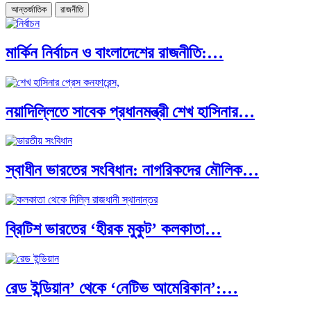
আন্তর্জাতিক
রাজনীতি
মার্কিন নির্বাচন ও বাংলাদেশের রাজনীতি:…
নয়াদিল্লিতে সাবেক প্রধানমন্ত্রী শেখ হাসিনার…
স্বাধীন ভারতের সংবিধান: নাগরিকদের মৌলিক…
ব্রিটিশ ভারতের ‘হীরক মুকুট’ কলকাতা…
রেড ইন্ডিয়ান’ থেকে ‘নেটিভ আমেরিকান’:…