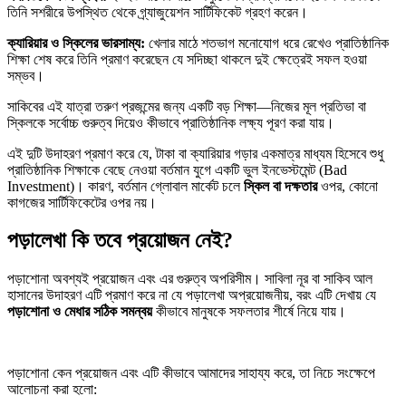
তিনি সশরীরে উপস্থিত থেকে গ্র্যাজুয়েশন সার্টিফিকেট গ্রহণ করেন।
ক্যারিয়ার ও স্কিলের ভারসাম্য:
খেলার মাঠে শতভাগ মনোযোগ ধরে রেখেও প্রাতিষ্ঠানিক
শিক্ষা শেষ করে তিনি প্রমাণ করেছেন যে সদিচ্ছা থাকলে দুই ক্ষেত্রেই সফল হওয়া
সম্ভব।
সাকিবের এই যাত্রা তরুণ প্রজন্মের জন্য একটি বড় শিক্ষা—নিজের মূল প্রতিভা বা
স্কিলকে সর্বোচ্চ গুরুত্ব দিয়েও কীভাবে প্রাতিষ্ঠানিক লক্ষ্য পূরণ করা যায়।
এই দুটি উদাহরণ প্রমাণ করে যে, টাকা বা ক্যারিয়ার গড়ার একমাত্র মাধ্যম হিসেবে শুধু
প্রাতিষ্ঠানিক শিক্ষাকে বেছে নেওয়া বর্তমান যুগে একটি ভুল ইনভেস্টমেন্ট (Bad
Investment)। কারণ, বর্তমান গ্লোবাল মার্কেট চলে
স্কিল বা দক্ষতার
ওপর, কোনো
কাগজের সার্টিফিকেটের ওপর নয়।
পড়ালেখা কি তবে প্রয়োজন নেই?
পড়াশোনা অবশ্যই প্রয়োজন এবং এর গুরুত্ব অপরিসীম। সাবিলা নূর বা সাকিব আল
হাসানের উদাহরণ এটি প্রমাণ করে না যে পড়ালেখা অপ্রয়োজনীয়, বরং এটি দেখায় যে
পড়াশোনা ও মেধার সঠিক সমন্বয়
কীভাবে মানুষকে সফলতার শীর্ষে নিয়ে যায়।
পড়াশোনা কেন প্রয়োজন এবং এটি কীভাবে আমাদের সাহায্য করে, তা নিচে সংক্ষেপে
আলোচনা করা হলো: