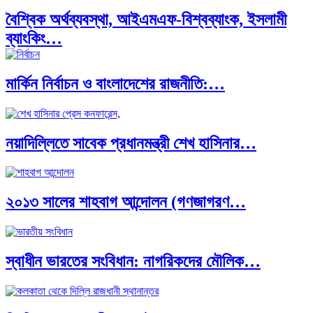
বৈশ্বিক অর্থব্যবস্থা, আইএমএফ-বিশ্বব্যাংক, ইসলামী
ব্যাংকিং…
মার্কিন নির্বাচন ও বাংলাদেশের রাজনীতি:…
অর্থ পাচারের মহাকাব্য: ১০০ ডলারের…
নয়াদিল্লিতে সাবেক প্রধানমন্ত্রী শেখ হাসিনার…
দক্ষিণ এশিয়ায় ‘জেন-জি’ বিপ্লব: বাংলাদেশ,…
২০১৩ সালের শাহবাগ আন্দোলন (গণজাগরণ…
বিশেষ ইন-ডেপ্থ রিপোর্ট: ক্রীড়া উৎসবে…
স্বাধীন ভারতের সংবিধান: নাগরিকদের মৌলিক…
ভারত মহাসাগরের অশ্রু: শ্রীলঙ্কার ২৬…