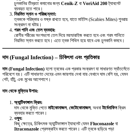
চুলকানির তীব্রতা কমানোর জন্য
Cenik-Z
বা
VoriAid 200
ট্যাবলেট
ব্যবহৃত হতে পারে।
নিয়মিত স্নান ও পরিচ্ছন্নতা:
ত্বককে পরিষ্কার ও শুষ্ক রাখতে হবে, যাতে মাইটস (Scabies Mites) পুনরায়
সংক্রমণ না ঘটায়।
গরম পানি এবং তেল ব্যবহার:
রোগীর শরীরের অংশগুলো তেল দিয়ে ময়শ্চারাইজ করতে হবে এবং গরম পানিতে
নিয়মিত স্নান করতে হবে। এতে ত্বক শিথিল হয়ে যাবে এবং চুলকানি কমবে।
দাদ (Fungal Infection) – চিকিৎসা এবং প্রতিকার
দাদ (Fungal Infection)
হলো ত্বকের এক প্রকার সংক্রমণ যা সাধারণত স্যাঁতসেঁতে
পরিবেশে হয়। এটি সাধারণত দেহের এমন জায়গায় দেখা যায় যেখানে ঘাম বেশি হয়, যেমন
পেট, হাঁটু, এবং মুখের আশেপাশে।
দাদ থেকে মুক্তির উপায়:
অ্যান্টিফাঙ্গাল ক্রিম:
দাদ থেকে মুক্তি পেতে
মাইকোনাজল
,
কেটোকোনাজল
, অথবা
টার্বেনাফিন
ক্রিম
ব্যবহার করতে পারেন।
ওষুধ:
কিছু ক্ষেত্রে, চিকিৎসক অ্যান্টিফাঙ্গাল ট্যাবলেট যেমন
Fluconazole
বা
Itraconazole
প্রেসক্রাইব করতে পারেন। এটি ত্বকে ছড়িয়ে পড়া