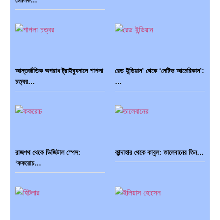
মৌলিক…
ভারত মহাসাগরের অশ্রু: শ্রীলঙ্কার
ক্রূরতা ও ধ্বংসের মহাকাব্য: পৃথিবীর…
২৬…
আন্তর্জাতিক অপরাধ ট্রাইব্যুনালে শাপলা
রেড ইন্ডিয়ান’ থেকে ‘নেটিভ আমেরিকান’:
চত্বর…
…
ব্রাজিল ও আর্জেন্টিনার কালো অধ্যায়:…
পূর্ব ইউরোপ বনাম তুরস্ক: শত…
রাজপথ থেকে ডিজিটাল স্পেস:
কান্দাহার থেকে কাবুল: তালেবানের তিন…
পৃথিবীতে বর্তমানে মোট দেশের সংখ্যা…
এশিয়ান সেঞ্চুরির দ্বৈরথ: চীন-ভারতের
‘ককরোচ…
বৈশ্বিক…