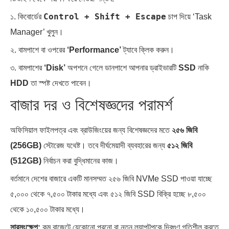
Control + Shift + Escape
১. কিবোর্ডের
চাপ দিয়ে ‘Task
Manager’ খুলুন।
২. বামপাশে বা ওপরের
‘Performance’
ট্যাবে ক্লিক করুন।
৩. বামপাশের
‘Disk’
অপশনে গেলে ডানপাশে আপনার ড্রাইভারটি
SSD
নাকি
HDD
তা স্পষ্ট দেখতে পাবেন।
বাজার দর ও বিশেষজ্ঞদের পরামর্শ
অফিসিয়াল ফাইলপত্র এবং ব্রাউজিংয়ের জন্য বিশেষজ্ঞদের মতে
২৫৬ জিবি
(256GB)
স্টোরেজ যথেষ্ট। তবে দীর্ঘমেয়াদী ব্যবহারের জন্য
৫১২ জিবি
(512GB)
নির্বাচন করা বুদ্ধিমানের কাজ।
বর্তমানে দেশের বাজারে একটি মানসম্মত ২৫৬ জিবি NVMe SSD পাওয়া যাচ্ছে
৫,০০০ থেকে ৭,৫০০ টাকার মধ্যে এবং ৫১২ জিবি SSD বিক্রি হচ্ছে ৮,৫০০
থেকে ১০,৫০০ টাকার মধ্যে।
সারসংক্ষেপ:
কম বাজেটে যেকোনো পুরনো বা নতুন ল্যাপটপকে দ্বিগুণ গতিশীল করতে