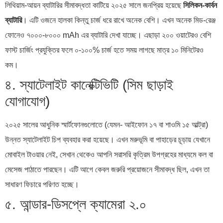
লিথিয়াম-আয়ন ব্যাটারির সীমাবদ্ধতা কাটিয়ে ২০২৫ সালে জনপ্রিয় হয়েছে
সিলিকন-কার্বন
ব্যাটারি
। এটি ওজনে হালকা কিন্তু চার্জ ধরে রাখে অনেক বেশি। এখন অনেক মিড-রেঞ্জ
ফোনেও ৭০০০-৮০০০ mAh এর ব্যাটারি দেখা যাচ্ছে। এছাড়া ২০০ ওয়াটেরও বেশি
ফাস্ট চার্জিং প্রযুক্তির ফলে ০-১০০% চার্জ হতে সময় লাগছে মাত্র ১০ মিনিটেরও
কম।
৪. স্যাটেলাইট কানেক্টিভিটি (সিম ছাড়াই
যোগাযোগ)
২০২৫ সালের আধুনিক স্মার্টফোনগুলোতে (যেমন- আইফোন ১৭ বা শাওমি ১৫ আল্ট্রা)
উন্নত স্যাটেলাইট চিপ ব্যবহার করা হয়েছে। এখন মরুভূমি বা পাহাড়ের চূড়ায় যেখানে
মোবাইল টাওয়ার নেই, সেখান থেকেও আপনি সরাসরি কৃত্রিম উপগ্রহের মাধ্যমে কল বা
মেসেজ পাঠাতে পারছেন। এটি আগে কেবল জরুরি প্রয়োজনে সীমাবদ্ধ ছিল, এখন তা
সাধারণ ফিচারে পরিণত হচ্ছে।
৫. আন্ডার-ডিসপ্লে ক্যামেরা ২.০