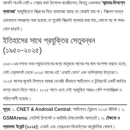
আপনি শাওমি নোট ৮ প্রোর কথা উল্লেখ করেছিলেন, কিন্তু এখনকার
‘আন্ডার-ডিসপ্লে
ক্যামেরা’
প্রযুক্তিতে স্ক্রিনের নিচে ক্যামেরা আছে তা বোঝাই যায় না। পিক্সেল ঘনত্ব
এমনভাবে সামঞ্জস্য করা হয়েছে যে পুরোটা স্ক্রিনই ব্যবহার করা যায়, কোনো নচ বা পাঞ্চ-
হোল ছাড়াই।
ইতিহাসের সাথে প্রযুক্তির সেতুবন্ধন
(১৯৫০-২০২৫)
১৯৫০-এর দশকে যখন ল্যান্ডফোনের জন্য মানুষকে মাসের পর মাস অপেক্ষা করতে হতো,
সেই প্রেক্ষাপট থেকে ২০২৫ সালের এই ‘এআই ফোন’ এক অবিশ্বাস্য উত্তরণ।
২০২৪ সালের জুলাই বিপ্লবে আমরা দেখেছি কীভাবে স্মার্টফোন ও ইন্টারনেট একটি জাতির
ভাগ্য বদলে দিতে পারে। ২০২৫ সালে এসে সেই প্রযুক্তি আরও বেশি গণতান্ত্রিক ও
শক্তিশালী হয়েছে।
সূত্র:
১.
CNET & Android Central:
স্মার্টফোন ট্রেন্ডস ২০২৫ রিভিউ। ২.
GSMArena:
লেটেস্ট চিপসেট ও ব্যাটারি টেকনোলজি আপডেট। ৩.
টেকনো ও
স্যামসাং ইভেন্ট (২০২৫):
এআই এবং ফোল্ডেবল ডিভাইসের আনুষ্ঠানিক ঘোষণা।