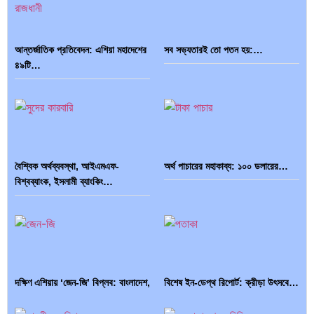
আন্তর্জাতিক প্রতিবেদন: এশিয়া মহাদেশের
সব সভ্যতারই তো পতন হয়:…
৪৯টি…
বৈশ্বিক অর্থব্যবস্থা, আইএমএফ-
অর্থ পাচারের মহাকাব্য: ১০০ ডলারের…
বিশ্বব্যাংক, ইসলামী ব্যাংকিং…
দক্ষিণ এশিয়ায় ‘জেন-জি’ বিপ্লব: বাংলাদেশ,
বিশেষ ইন-ডেপ্থ রিপোর্ট: ক্রীড়া উৎসবে…
…