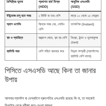
বৈশিষ্ট্যের তুলনা
প্রথাগত হার্ড ডিস্ক
আধুনিক এসএসডি
(HDD)
(SSD)
উইন্ডোজ চালু হতে সময়
১ মিনিট বা তার বেশি
মাত্র ১০ থেকে ১৫ সেকেন্ড
অ্যাপ ওপেনিং
ক্লিকে সময় নেয়, লোডিং
তাৎক্ষণিক (Instant)
বেশি
শব্দ ও স্থায়িত্ব
যন্ত্রাংশ ঘোরে, শব্দ হয় বেশি
নিঃশব্দ, ঠান্ডা ও তুলনামূলক
টেকসই
ব্যাটারি খরচ
বেশি শক্তি ব্যবহার করে
বিদ্যুৎ সাশ্রয়ী (ল্যাপটপের
ব্যাটারি বেশি থাকে)
পিসিতে এসএসডি আছে কিনা তা জানার
উপায়
আপনার ল্যাপটপ বা ডেস্কটপে দ্রুতগতির এসএসডি রয়েছে কি না, তা সহজেই
ডিভাইস থেকে পরীক্ষা করে নেওয়া সম্ভব: