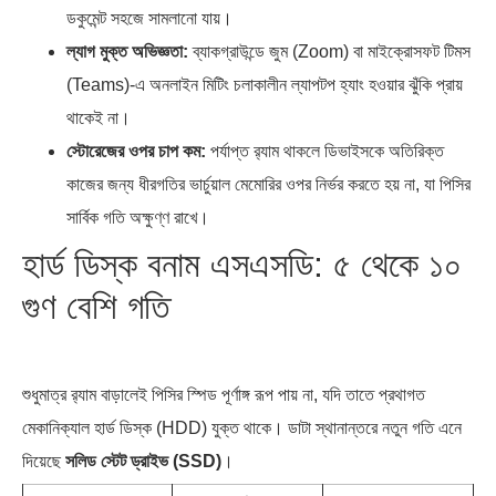
ডকুমেন্ট সহজে সামলানো যায়।
ল্যাগ মুক্ত অভিজ্ঞতা:
ব্যাকগ্রাউন্ডে জুম (Zoom) বা মাইক্রোসফট টিমস
(Teams)-এ অনলাইন মিটিং চলাকালীন ল্যাপটপ হ্যাং হওয়ার ঝুঁকি প্রায়
থাকেই না।
স্টোরেজের ওপর চাপ কম:
পর্যাপ্ত র‍্যাম থাকলে ডিভাইসকে অতিরিক্ত
কাজের জন্য ধীরগতির ভার্চুয়াল মেমোরির ওপর নির্ভর করতে হয় না, যা পিসির
সার্বিক গতি অক্ষুণ্ণ রাখে।
হার্ড ডিস্ক বনাম এসএসডি: ৫ থেকে ১০
গুণ বেশি গতি
শুধুমাত্র র‍্যাম বাড়ালেই পিসির স্পিড পূর্ণাঙ্গ রূপ পায় না, যদি তাতে প্রথাগত
মেকানিক্যাল হার্ড ডিস্ক (HDD) যুক্ত থাকে। ডাটা স্থানান্তরে নতুন গতি এনে
দিয়েছে
সলিড স্টেট ড্রাইভ (SSD)
।