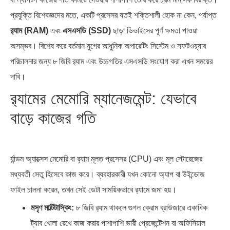
বিশেষ ইন-ডেপ্থ রিপোর্ট: ক্রীড়া উৎসবে…
জিপিএ-৫-এর বন্যা, প্রকৌশলীদের
প্রযুক্তি বিশেষজ্ঞদের মতে, একটি প্রসেসর যতই শক্তিশালী হোক না কেন, পর্যাপ্ত
বিসিএস-প্রেম এবং…
র‍্যাম (RAM)
এবং
এসএসডি (SSD)
ছাড়া ডিভাইসের পূর্ণ ক্ষমতা পাওয়া
অসম্ভব। বিশেষ করে বর্তমান যুগের আধুনিক অপারেটিং সিস্টেম ও সফটওয়্যার
পরিচালনার জন্য ৮ জিবি র‍্যাম এবং উচ্চগতির এসএসডি সংযোগ করা এখন সময়ের
দাবি।
র‍্যামের মেমোরি ম্যানেজমেন্ট: যেভাবে
ভারত মহাসাগরের অশ্রু: শ্রীলঙ্কার ২৬…
ক্রূরতা ও ধ্বংসের মহাকাব্য: পৃথিবীর…
বাড়ে কাজের গতি
র্যান্ডম অ্যাক্সেস মেমোরি বা র‍্যাম মূলত প্রসেসর (CPU) এবং মূল স্টোরেজের
মধ্যবর্তী সেতু হিসেবে কাজ করে। ব্যবহারকারী যখন কোনো অ্যাপ বা উইন্ডোজ
ফাইল চালনা করেন, তখন সেই ডেটা সাময়িকভাবে র‍্যামে জমা হয়।
মসৃণ মাল্টিটাস্কিং:
৮ জিবি র‍্যাম থাকলে গুগল ক্রোম ব্রাউজারে একাধিক
ট্যাব খোলা রেখে কাজ করার পাশাপাশি ভারী প্রেজেন্টেশন বা অফিসিয়াল