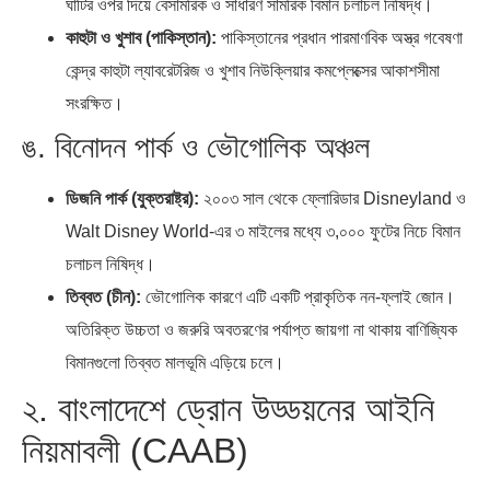
ঘাঁটির ওপর দিয়ে বেসামরিক ও সাধারণ সামরিক বিমান চলাচল নিষিদ্ধ।
কাহুটা ও খুশাব (পাকিস্তান):
পাকিস্তানের প্রধান পারমাণবিক অস্ত্র গবেষণা
কেন্দ্র কাহুটা ল্যাবরেটরিজ ও খুশাব নিউক্লিয়ার কমপ্লেক্সের আকাশসীমা
সংরক্ষিত।
ঙ. বিনোদন পার্ক ও ভৌগোলিক অঞ্চল
ডিজনি পার্ক (যুক্তরাষ্ট্র):
২০০৩ সাল থেকে ফ্লোরিডার Disneyland ও
Walt Disney World-এর ৩ মাইলের মধ্যে ৩,০০০ ফুটের নিচে বিমান
চলাচল নিষিদ্ধ।
তিব্বত (চীন):
ভৌগোলিক কারণে এটি একটি প্রাকৃতিক নন-ফ্লাই জোন।
অতিরিক্ত উচ্চতা ও জরুরি অবতরণের পর্যাপ্ত জায়গা না থাকায় বাণিজ্যিক
বিমানগুলো তিব্বত মালভূমি এড়িয়ে চলে।
২. বাংলাদেশে ড্রোন উড্ডয়নের আইনি
নিয়মাবলী (CAAB)