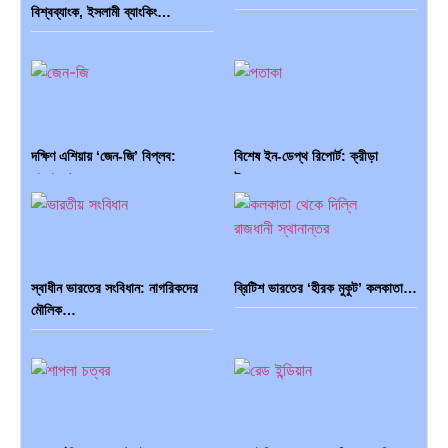
বিশ্বব্যাংক, ইসলামী ব্যাংকিং…
দক্ষিণ এশিয়ায় ‘জেন-জি’ বিপ্লব:
বিশেষ ইন-ডেপ্থ রিপোর্ট: ক্রীড়া
বাংলাদেশ,…
উৎসবে…
স্বাধীন ভারতের সংবিধান: নাগরিকদের
ব্রিটিশ ভারতের ‘হীরক মুকুট’ কলকাতা…
মৌলিক…
ভারত মহাসাগরের অশ্রু: শ্রীলঙ্কার
ক্রূরতা ও ধ্বংসের মহাকাব্য: পৃথিবীর…
২৬…