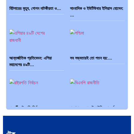
হিটলারের মৃত্যু, গোপন নাটকীয়তা ও…
সাংবাদিক ও ইউটিউবার ইলিয়াস হোসেন:
পাকিস্তান, চীন ও বাংলাদেশ: তিন…
আমেরিকা সারা দুনিয়ায় গণতন্ত্রের গান…
…
আন্তর্জাতিক প্রতিবেদন: এশিয়া
সব সভ্যতারই তো পতন হয়:…
মহাদেশের ৪৯টি…
পরবর্তী রাষ্ট্রপতি নির্বাচন ২০২৬:
প্রথাগত মেধা, স্ট্র্যাটেজিক গভর্নেন্স ও…
আলোচনায়…