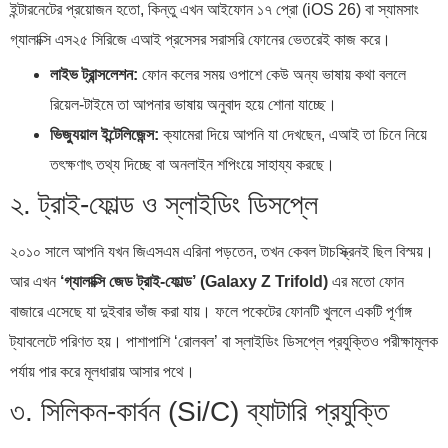
ইন্টারনেটের প্রয়োজন হতো, কিন্তু এখন আইফোন ১৭ প্রো (iOS 26) বা স্যামসাং
গ্যালাক্সি এস২৫ সিরিজে এআই প্রসেসর সরাসরি ফোনের ভেতরেই কাজ করে।
লাইভ ট্রান্সলেশন:
ফোন কলের সময় ওপাশে কেউ অন্য ভাষায় কথা বললে
রিয়েল-টাইমে তা আপনার ভাষায় অনুবাদ হয়ে শোনা যাচ্ছে।
ভিজ্যুয়াল ইন্টেলিজেন্স:
ক্যামেরা দিয়ে আপনি যা দেখছেন, এআই তা চিনে নিয়ে
তৎক্ষণাৎ তথ্য দিচ্ছে বা অনলাইন শপিংয়ে সাহায্য করছে।
২. ট্রাই-ফোল্ড ও স্লাইডিং ডিসপ্লে
২০১০ সালে আপনি যখন জিএসএম এরিনা পড়তেন, তখন কেবল টাচস্ক্রিনই ছিল বিস্ময়।
আর এখন
‘গ্যালাক্সি জেড ট্রাই-ফোল্ড’ (Galaxy Z Trifold)
এর মতো ফোন
বাজারে এসেছে যা দুইবার ভাঁজ করা যায়। ফলে পকেটের ফোনটি খুললে একটি পূর্ণাঙ্গ
ট্যাবলেটে পরিণত হয়। পাশাপাশি ‘রোলবল’ বা স্লাইডিং ডিসপ্লে প্রযুক্তিও পরীক্ষামূলক
পর্যায় পার করে মূলধারায় আসার পথে।
৩. সিলিকন-কার্বন (Si/C) ব্যাটারি প্রযুক্তি