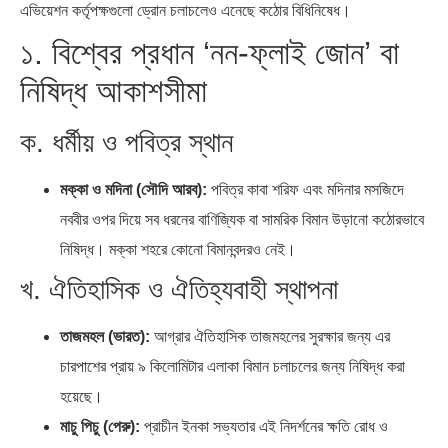
এভিয়েশন কর্তৃপক্ষগুলো ড্রোন চলাচলেও এনেছে কঠোর বিধিনিষেধ।
১. বিশ্বের প্রধান ‘নন-ফ্লাই জোন’ বা
নিষিদ্ধ আকাশসীমা
ভারত মহাসাগরের অশ্রু: শ্রীলঙ্কার
ক্রূরতা ও ধ্বংসের মহাকাব্য: পৃথিবীর…
ক. ধর্মীয় ও পবিত্র স্থান
২৬…
মক্কা ও মদিনা (সৌদি আরব):
পবিত্র কাবা শরিফ এবং মদিনার মসজিদে
নববীর ওপর দিয়ে সব ধরনের বাণিজ্যিক বা সামরিক বিমান উড়ানো কঠোরভাবে
নিষিদ্ধ। মক্কা শহরে কোনো বিমানবন্দরও নেই।
খ. ঐতিহাসিক ও ঐতিহ্যবাহী স্থাপনা
তাজমহল (ভারত):
আগ্রার ঐতিহাসিক তাজমহলের সুরক্ষার জন্য এর
চারপাশের প্রায় ৯ কিলোমিটার এলাকা বিমান চলাচলের জন্য নিষিদ্ধ করা
হয়েছে।
মাচু পিচু (পেরু):
প্রাচীন ইনকা সভ্যতার এই নিদর্শনের ক্ষতি রোধ ও