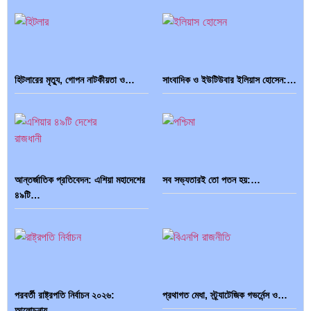
হিটলারের মৃত্যু, গোপন নাটকীয়তা ও…
সাংবাদিক ও ইউটিউবার ইলিয়াস হোসেন:…
পাকিস্তান, চীন ও বাংলাদেশ: তিন…
আমেরিকা সারা দুনিয়ায় গণতন্ত্রের গান…
আন্তর্জাতিক প্রতিবেদন: এশিয়া মহাদেশের
সব সভ্যতারই তো পতন হয়:…
৪৯টি…
পরবর্তী রাষ্ট্রপতি নির্বাচন ২০২৬:
প্রথাগত মেধা, স্ট্র্যাটেজিক গভর্নেন্স ও…
আলোচনায়…