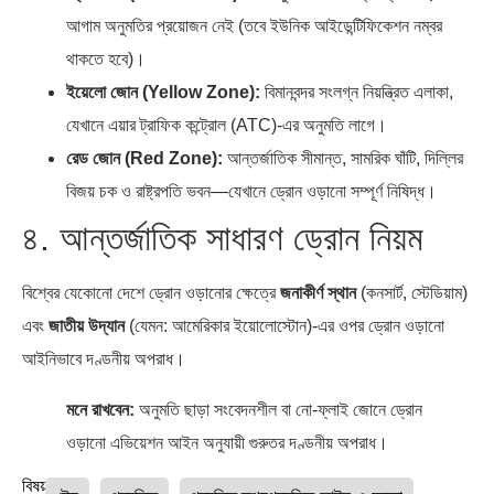
আগাম অনুমতির প্রয়োজন নেই (তবে ইউনিক আইডেন্টিফিকেশন নম্বর
থাকতে হবে)।
ইয়েলো জোন (Yellow Zone):
বিমানবন্দর সংলগ্ন নিয়ন্ত্রিত এলাকা,
যেখানে এয়ার ট্রাফিক কন্ট্রোল (ATC)-এর অনুমতি লাগে।
রেড জোন (Red Zone):
আন্তর্জাতিক সীমান্ত, সামরিক ঘাঁটি, দিল্লির
বিজয় চক ও রাষ্ট্রপতি ভবন—যেখানে ড্রোন ওড়ানো সম্পূর্ণ নিষিদ্ধ।
৪. আন্তর্জাতিক সাধারণ ড্রোন নিয়ম
বিশ্বের যেকোনো দেশে ড্রোন ওড়ানোর ক্ষেত্রে
জনাকীর্ণ স্থান
(কনসার্ট, স্টেডিয়াম)
এবং
জাতীয় উদ্যান
(যেমন: আমেরিকার ইয়োলোস্টোন)-এর ওপর ড্রোন ওড়ানো
আইনিভাবে দণ্ডনীয় অপরাধ।
মনে রাখবেন:
অনুমতি ছাড়া সংবেদনশীল বা নো-ফ্লাই জোনে ড্রোন
ওড়ানো এভিয়েশন আইন অনুযায়ী গুরুতর দণ্ডনীয় অপরাধ।
বিষয়ঃ