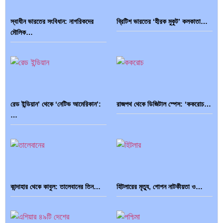
স্বাধীন ভারতের সংবিধান: নাগরিকদের
ব্রিটিশ ভারতের ‘হীরক মুকুট’ কলকাতা…
মৌলিক…
রেড ইন্ডিয়ান’ থেকে ‘নেটিভ আমেরিকান’:
রাজপথ থেকে ডিজিটাল স্পেস: ‘ককরোচ…
…
কান্দাহার থেকে কাবুল: তালেবানের তিন…
হিটলারের মৃত্যু, গোপন নাটকীয়তা ও…