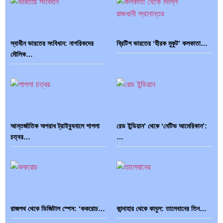
স্বাধীন ভারতের সংবিধান: নাগরিকদের
ব্রিটিশ ভারতের ‘হীরক মুকুট’ কলকাতা…
মৌলিক…
ভারত মহাসাগরের অশ্রু: শ্রীলঙ্কার ২৬…
ক্রূরতা ও ধ্বংসের মহাকাব্য: পৃথিবীর…
আন্তর্জাতিক অপরাধ ট্রাইব্যুনালে শাপলা
রেড ইন্ডিয়ান’ থেকে ‘নেটিভ আমেরিকান’:
ব্রাজিল ও আর্জেন্টিনার কালো অধ্যায়:…
পূর্ব ইউরোপ বনাম তুরস্ক: শত…
চত্বর…
…
পৃথিবীতে বর্তমানে মোট দেশের সংখ্যা…
এশিয়ান সেঞ্চুরির দ্বৈরথ: চীন-ভারতের
রাজপথ থেকে ডিজিটাল স্পেস: ‘ককরোচ…
কান্দাহার থেকে কাবুল: তালেবানের তিন…
বৈশ্বিক…