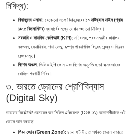
নিষিদ্ধ):
বিমানবন্দর এলাকা:
যেকোনো সচল বিমানবন্দরের
১০ নটিক্যাল মাইল (প্রায়
১৮.৫ কিলোমিটার)
ব্যাসার্ধের মধ্যে ড্রোন ওড়ানো নিষিদ্ধ।
সরকারি ও সামরিক কেপিআই (KPI):
সচিবালয়, প্রধানমন্ত্রীর কার্যালয়,
বঙ্গভবন, সেনানিবাস, পদ্মা সেতু, রূপপুর পারমাণবিক বিদ্যুৎ কেন্দ্র ও বিদ্যুৎ
কেন্দ্রসমূহ।
বিশেষ অঞ্চল:
ভিভিআইপি জোন এবং বিশেষ অনুমতি ছাড়া কক্সবাজারের
রোহিঙ্গা শরণার্থী শিবির।
৩. ভারতে ড্রোনের শ্রেণিবিন্যাস
(Digital Sky)
ভারতের ডিরেক্টরেট জেনারেল অব সিভিল এভিয়েশন (DGCA) আকাশসীমাকে ৩টি
জোনে ভাগ করেছে:
গ্রিন জোন (Green Zone):
৪০০ ফুট উচ্চতা পর্যন্ত ড্রোন ওড়াতে