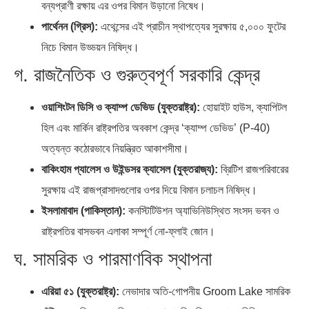
বন্যপ্রাণী রক্ষায় এর ওপর বিমান উড়ানো নিষেধ।
পার্থেনন (গ্রিস):
এথেন্সের এই প্রাচীন স্থাপত্যের সুরক্ষায় ৫,০০০ ফুটের
নিচে বিমান উড্ডয়ন নিষিদ্ধ।
গ. রাজনৈতিক ও গুরুত্বপূর্ণ সরকারি কেন্দ্র
ওয়াশিংটন ডিসি ও ক্যাম্প ডেভিড (যুক্তরাষ্ট্র):
হোয়াইট হাউস, ক্যাপিটল
হিল এবং মার্কিন রাষ্ট্রপতির অবকাশ কেন্দ্র ‘ক্যাম্প ডেভিড’ (P-40)
অত্যন্ত কঠোরভাবে নিয়ন্ত্রিত আকাশসীমা।
বাকিংহাম প্যালেস ও উইন্ডসর ক্যাসেল (যুক্তরাজ্য):
ব্রিটিশ রাজপরিবারের
সুরক্ষায় এই রাজপ্রাসাদগুলোর ওপর দিয়ে বিমান চলাচল নিষিদ্ধ।
ইসলামাবাদ (পাকিস্তান):
কনস্টিটিউশন অ্যাভিনিউস্থিত সংসদ ভবন ও
রাষ্ট্রপতির বাসভবন এলাকা সম্পূর্ণ নো-ফ্লাই জোন।
ঘ. সামরিক ও পারমাণবিক স্থাপনা
এরিয়া ৫১ (যুক্তরাষ্ট্র):
নেভাদার অতি-গোপনীয় Groom Lake সামরিক