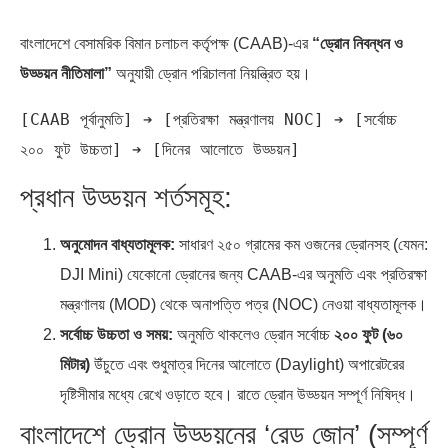
বাংলাদেশে বেসামরিক বিমান চলাচল কর্তৃপক্ষ (CAAB)-এর
“ড্রোন নিবন্ধন ও
উড্ডয়ন নীতিমালা”
অনুযায়ী ড্রোন পরিচালনা নিয়ন্ত্রিত হয়।
[CAAB পূর্বানুমতি] ➔ [প্রতিরক্ষা মন্ত্রণালয় NOC] ➔ [সর্বোচ্চ 
প্রধান উড্ডয়ন শর্তসমূহ:
অনুমোদন বাধ্যতামূলক:
সাধারণ ২৫০ গ্রামের কম ওজনের ড্রোনসহ (যেমন:
DJI Mini) যেকোনো ড্রোনের জন্য CAAB-এর অনুমতি এবং প্রতিরক্ষা
মন্ত্রণালয় (MOD) থেকে অনাপত্তি পত্র (NOC) নেওয়া বাধ্যতামূলক।
সর্বোচ্চ উচ্চতা ও সময়:
অনুমতি থাকলেও ড্রোন সর্বোচ্চ
২০০ ফুট (৬০
মিটার)
উঁচুতে এবং শুধুমাত্র দিনের আলোতে (Daylight) অপারেটরের
দৃষ্টিসীমার মধ্যে রেখে ওড়াতে হবে। রাতে ড্রোন উড্ডয়ন সম্পূর্ণ নিষিদ্ধ।
বাংলাদেশে ড্রোন উড্ডয়নের ‘রেড জোন’ (সম্পূর্ণ