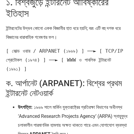
১. বিশ্বজুড়ে ইন্টারনেট আবিষ্কারের
ইতিহাস
ইন্টারনেটের উদ্ভব কোনো একক বিজ্ঞানীর হাত ধরে হয়নি; বরং এটি বহু দশক ধরে
বিজ্ঞানের ধারাবাহিক গবেষণার ফল।
[ কোল্ড ওয়ার / ARPANET (১৯৬৯) ] ──► [ TCP/IP 
প্রোটোকল (১৯৭৪) ] ──► [ WWW ও পাবলিক ইন্টারনেট 
ক. আর্পানেট (ARPANET): বিশ্বের প্রথম
ইন্টারনেট নেটওয়ার্ক
উৎপত্তি:
১৯৬৯ সালে মার্কিন যুক্তরাষ্ট্রের প্রতিরক্ষা বিভাগের অধীনস্থ
‘Advanced Research Projects Agency’ (ARPA) স্নায়ুযুদ্ধ
চলাকালীন পারমাণবিক হামলায় অক্ষত থাকতে পারে এমন যোগাযোগ ব্যবস্থা