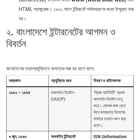
HTML ল্যাঙ্গুয়েজ। ১৯৯১ সালে ইন্টারনেট সর্বসাধারণের জন্য উম্মুক্ত করা
হয়।
২. বাংলাদেশে ইন্টারনেটের আগমন ও
বিবর্তন
বাংলাদেশের তথ্যপ্রযুক্তিতে রূপান্তর শুরু হয় ধাপে ধাপে:
সময়কাল
প্রযুক্তির ধরন
বিবরণ ও মাইলফলক
১৯৯২ – ১৯৯৪
অফলাইন ইমেইল
‘ড্রিক আইসিটি’ প্রথম
(UUCP)
অফলাইন ইমেইল চালু
করে। মেসেজ জমা রেখে
দিনে কয়েকবার বিদেশের
সার্ভারে ডায়াল-আপ করা
হতো।
৬ জুন, ১৯৯৬
অনলাইন ইন্টারনেট
ISN (Information