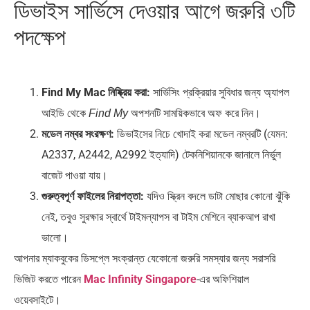
ডিভাইস সার্ভিসে দেওয়ার আগে জরুরি ৩টি
পদক্ষেপ
Find My Mac নিষ্ক্রিয় করা:
সার্ভিসিং প্রক্রিয়ার সুবিধার জন্য অ্যাপল
আইডি থেকে
অপশনটি সাময়িকভাবে অফ করে নিন।
Find My
মডেল নম্বর সংরক্ষণ:
ডিভাইসের নিচে খোদাই করা মডেল নম্বরটি (যেমন:
A2337, A2442, A2992 ইত্যাদি) টেকনিশিয়ানকে জানালে নির্ভুল
বাজেট পাওয়া যায়।
গুরুত্বপূর্ণ ফাইলের নিরাপত্তা:
যদিও স্ক্রিন বদলে ডাটা মোছার কোনো ঝুঁকি
নেই, তবুও সুরক্ষার স্বার্থে টাইমল্যাপস বা টাইম মেশিনে ব্যাকআপ রাখা
ভালো।
আপনার ম্যাকবুকের ডিসপ্লে সংক্রান্ত যেকোনো জরুরি সমস্যার জন্য সরাসরি
ভিজিট করতে পারেন
Mac Infinity Singapore
-এর অফিশিয়াল
ওয়েবসাইটে।