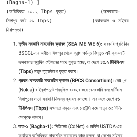
(Bagha-1) ]

(অতিরিক্ত ১৩.২ Tbps যুক্ত)           (কক্সবাজার-
সিঙ্গাপুর রুটে ৫১ Tbps)             (ব্যাকআপ ও সাইবার 
তৃতীয় সরকারি সাবমেরিন ক্যাবল (SEA-ME-WE 6):
সরকারি প্রতিষ্ঠান
BSCCL-এর অধীনে সিঙ্গাপুর থেকে ফ্রান্স পর্যন্ত বিস্তৃত এই ক্যাবলটি
কক্সবাজার ল্যান্ডিং স্টেশনের সাথে যুক্ত হচ্ছে, যা দেশে
১৩.২ টিবিপিএস
(Tbps)
নতুন ব্যান্ডউইথ যুক্ত করবে।
প্রথম বেসরকারি সাবমেরিন ক্যাবল (BPCS Consortium):
নোኪያ
(Nokia)-র ইকুইপমেন্ট প্রযুক্তি ব্যবহার করে বেসরকারি কনসোর্টিয়াম
সিঙ্গাপুরের সাথে সরাসরি নিজস্ব ক্যাবল বসাচ্ছে। এর ফলে দেশে
৫১
টিবিপিএস (Tbps)
সক্ষমতা বাড়বে এবং লেটেন্সি কমে মাত্র ৩৩ মিলি-
সেকেন্ডে নামবে।
বাঘা-১ (Bagha-1):
সিডিনেট (CdNet) ও মার্কিন USTDA-এর
অর্থায়নে অতিরিক্ত সাবমেরিন ক্যাবলের কাজ চলছে, যা দেশের সাইবার