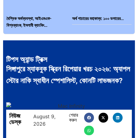
বৈশ্বিক অর্থব্যবস্থা, আইএমএফ-
অর্থ পাচারের মহাকাব্য: ১০০ ডলারের…
বিশ্বব্যাংক, ইসলামী ব্যাংকিং…
টিপস অ্যান্ড ট্রিক্স
সিঙ্গাপুরে ম্যাকবুক স্ক্রিন রিপেয়ার খরচ ২০২৬: অ্যাপল
দক্ষিণ এশিয়ায় ‘জেন-জি’ বিপ্লব: বাংলাদেশ,
বিশেষ ইন-ডেপ্থ রিপোর্ট: ক্রীড়া উৎসবে…
…
স্টোর নাকি স্বাধীন স্পেশালিস্ট, কোনটি লাভজনক?
নিউজ
শেয়ার
August 9,
করুন
ভারত মহাসাগরের অশ্রু: শ্রীলঙ্কার ২৬…
ক্রূরতা ও ধ্বংসের মহাকাব্য: পৃথিবীর…
ডেস্ক
2026