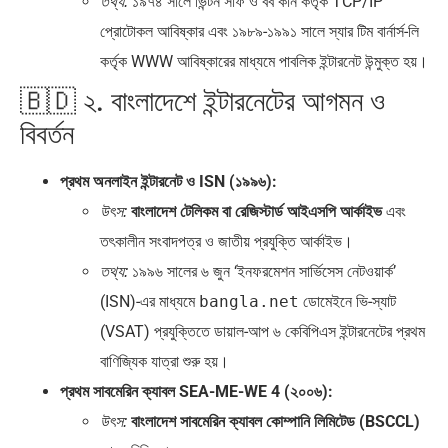
১৯৭৪ সালে ভিন্টন সার্ফ ও বব কান কর্তৃক TCP/IP
তথ্য:
প্রোটোকল আবিষ্কার এবং ১৯৮৯-১৯৯১ সালে স্যার টিম বার্নার্স-লি
কর্তৃক WWW আবিষ্কারের মাধ্যমে পাবলিক ইন্টারনেট উন্মুক্ত হয়।
🇧🇩 ২. বাংলাদেশে ইন্টারনেটের আগমন ও
বিবর্তন
প্রথম অনলাইন ইন্টারনেট ও ISN (১৯৯৬):
বাংলাদেশ টেলিকম বা রেজিস্টার্ড আইএসপি আর্কাইভ
এবং
উৎস:
তৎকালীন সংবাদপত্র ও জাতীয় প্রযুক্তি আর্কাইভ।
১৯৯৬ সালের ৬ জুন ‘ইনফরমেশন সার্ভিসেস নেটওয়ার্ক’
তথ্য:
(ISN)-এর মাধ্যমে
bangla.net
ডোমেইনে ভি-স্যাট
(VSAT) প্রযুক্তিতে ডায়াল-আপ ৬ কেবিপিএস ইন্টারনেটের প্রথম
বাণিজ্যিক যাত্রা শুরু হয়।
প্রথম সাবমেরিন ক্যাবল SEA-ME-WE 4 (২০০৬):
বাংলাদেশ সাবমেরিন ক্যাবল কোম্পানি লিমিটেড (BSCCL)
উৎস: