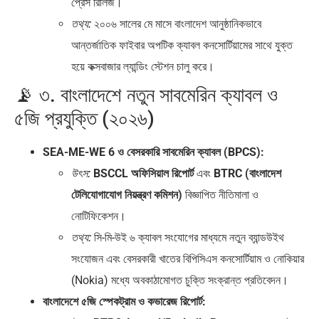
প্রেস রিলিজ।
২০০৬ সালের মে মাসে বাংলাদেশ আনুষ্ঠানিকভাবে
তথ্য:
আন্তর্জাতিক ফাইবার অপটিক ক্যাবল কনসোর্টিয়ামের সাথে যুক্ত
হয়ে কক্সবাজার ল্যান্ডিং স্টেশন চালু করে।
📡 ৩. বাংলাদেশে নতুন সাবমেরিন ক্যাবল ও
৫জি প্রযুক্তি (২০২৬)
SEA-ME-WE 6 ও বেসরকারি সাবমেরিন ক্যাবল (BPCS):
BSCCL অফিসিয়াল রিপোর্ট
এবং
BTRC (বাংলাদেশ
উৎস:
টেলিযোগাযোগ নিয়ন্ত্রণ কমিশন)
বিজ্ঞাপিত নীতিমালা ও
নোটিফিকেশন।
সি-মি-উই ৬ ক্যাবল সংযোগের মাধ্যমে নতুন ব্যান্ডউইথ
তথ্য:
সংযোজন এবং বেসরকারী খাতের বিপিসিএস কনসোর্টিয়াম ও নোকিয়ার
(Nokia) মধ্যে অবকাঠামোগত চুক্তি সংক্রান্ত প্রতিবেদন।
বাংলাদেশে ৫জি স্পেকট্রাম ও কভারেজ রিপোর্ট: