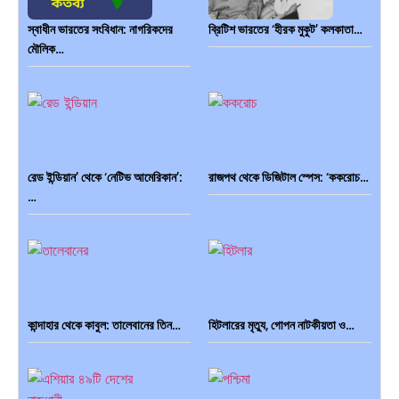
স্বাধীন ভারতের সংবিধান: নাগরিকদের
ব্রিটিশ ভারতের ‘হীরক মুকুট’ কলকাতা…
মৌলিক…
রেড ইন্ডিয়ান’ থেকে ‘নেটিভ আমেরিকান’:
রাজপথ থেকে ডিজিটাল স্পেস: ‘ককরোচ…
…
কান্দাহার থেকে কাবুল: তালেবানের তিন…
হিটলারের মৃত্যু, গোপন নাটকীয়তা ও…