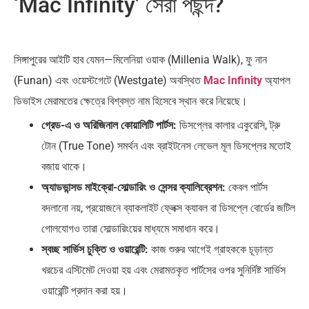
‘Mac Infinity’ সেরা পছন্দ?
সিঙ্গাপুরের আইটি হাব যেমন—মিলেনিয়া ওয়াক (Millenia Walk), ফু নান
(Funan) এবং ওয়েস্টগেটে (Westgate) অবস্থিত
Mac Infinity
অ্যাপল
ডিভাইস মেরামতের ক্ষেত্রে বিশ্বস্ত নাম হিসেবে স্থান করে নিয়েছে।
গ্রেড-এ ও অরিজিনাল কোয়ালিটি পার্টস:
ডিসপ্লের কালার একুরেসি, ট্রু
টোন (True Tone) সমর্থন এবং ব্রাইটনেস লেভেল মূল ডিসপ্লের মতোই
বজায় থাকে।
অ্যাডভান্সড মাইক্রো-সোল্ডারিং ও সেন্সর ক্যালিব্রেশন:
কেবল পার্টস
বদলানো নয়, প্রয়োজনে ব্যাকলাইট ফ্লেক্স ক্যাবল বা ডিসপ্লে বোর্ডের জটিল
গোলযোগও তারা সোল্ডারিংয়ের মাধ্যমে সমাধান করে।
স্বচ্ছ সার্ভিস চুক্তি ও ওয়ারেন্টি:
কাজ শুরুর আগেই গ্রাহককে চূড়ান্ত
খরচের এস্টিমেট দেওয়া হয় এবং মেরামতকৃত পার্টসের ওপর সুনির্দিষ্ট সার্ভিস
ওয়ারেন্টি প্রদান করা হয়।