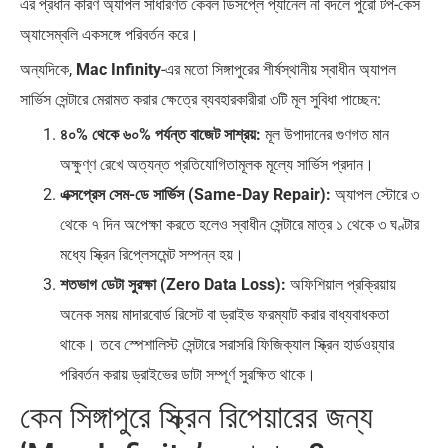
এর প্রধান কারণ অ্যাপল সাধারণত কেবল ডিসপ্লে প্যানেল না বদলে পুরো টপ-কেস
অ্যাসেম্বলি একসঙ্গে পরিবর্তন করে।
অন্যদিকে,
Mac Infinity
-এর মতো সিঙ্গাপুরের শীর্ষস্থানীয় স্বাধীন অ্যাপল
সার্ভিস সেন্টারে মেরামত করার ক্ষেত্রে ব্যবহারকারীরা ৩টি মূল সুবিধা পাচ্ছেন:
৪০% থেকে ৬০% পর্যন্ত বাজেট সাশ্রয়:
মূল উপাদানের গুণগত মান
অক্ষুণ্ণ রেখে অত্যন্ত প্রতিযোগিতামূলক মূল্যে সার্ভিস প্রদান।
এক্সপ্রেস সেম-ডে সার্ভিস (Same-Day Repair):
অ্যাপল স্টোরে ৩
থেকে ৭ দিন অপেক্ষা করতে হলেও স্বাধীন সেন্টারে মাত্র ১ থেকে ৩ ঘণ্টার
মধ্যে স্ক্রিন রিপ্লেসমেন্ট সম্পন্ন হয়।
শতভাগ ডেটা সুরক্ষা (Zero Data Loss):
অফিশিয়াল প্রক্রিয়ায়
অনেক সময় মাদারবোর্ড রিসেট বা ড্রাইভ ফরম্যাট করার বাধ্যবাধকতা
থাকে। তবে স্পেশালিস্ট সেন্টারে সরাসরি ফিজিক্যাল স্ক্রিন হার্ডওয়্যার
পরিবর্তন করায় ড্রাইভের ডাটা সম্পূর্ণ সুরক্ষিত থাকে।
কেন সিঙ্গাপুরে স্ক্রিন রিপেয়ারের জন্য