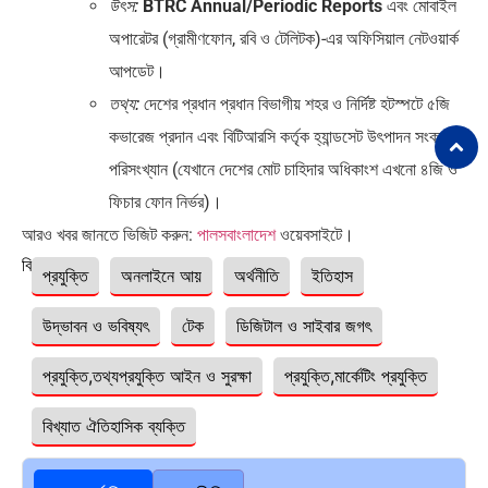
BTRC Annual/Periodic Reports
এবং মোবাইল
উৎস:
অপারেটর (গ্রামীণফোন, রবি ও টেলিটক)-এর অফিসিয়াল নেটওয়ার্ক
আপডেট।
দেশের প্রধান প্রধান বিভাগীয় শহর ও নির্দিষ্ট হটস্পটে ৫জি
তথ্য:
কভারেজ প্রদান এবং বিটিআরসি কর্তৃক হ্যান্ডসেট উৎপাদন সংক্রান্ত
পরিসংখ্যান (যেখানে দেশের মোট চাহিদার অধিকাংশ এখনো ৪জি ও
ফিচার ফোন নির্ভর)।
আরও খবর জানতে ভিজিট করুন:
পালসবাংলাদেশ
ওয়েবসাইটে।
বিষয়ঃ
প্রযুক্তি
অনলাইনে আয়
অর্থনীতি
ইতিহাস
উদ্ভাবন ও ভবিষ্যৎ
টেক
ডিজিটাল ও সাইবার জগৎ
প্রযুক্তি,তথ্যপ্রযুক্তি আইন ও সুরক্ষা
প্রযুক্তি,মার্কেটিং প্রযুক্তি
বিখ্যাত ঐতিহাসিক ব্যক্তি