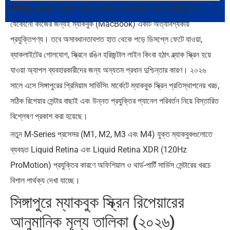
সিঙ্গাপুর, ২০২৬
— দৈনন্দিন কাজ, পেশাগত প্রেজেন্টেশন কিংবা ফ্রিল্যান্সিং—
যেকোনো কাজের জন্যই ম্যাকবুক (MacBook) একটি অত্যাবশ্যকীয়
প্রযুক্তিপণ্য। তবে অসাবধানতাবশত হাত থেকে পড়ে ডিসপ্লে ফেটে যাওয়া,
ব্রাজিল ও আর্জেন্টিনার কালো অধ্যায়:…
পূর্ব ইউরোপ বনাম তুরস্ক: শত…
ব্যাকলাইটের গোলযোগ, স্ক্রিনে রঙিন হরিজন্টাল লাইন কিংবা হঠাৎ ব্ল্যাক স্ক্রিন হয়ে
যাওয়া অ্যাপল ব্যবহারকারীদের জন্য অন্যতম প্রধান দুশ্চিন্তার কারণ। ২০২৬
সালে এসে সিঙ্গাপুরের প্রিমিয়াম সার্ভিসিং মার্কেটে ম্যাকবুক স্ক্রিন প্রতিস্থাপনের খরচ,
সঠিক রিপেয়ার সেন্টার বাছাই এবং উন্নত প্রযুক্তির প্যানেল পরিবর্তন নিয়ে বিস্তারিত
বিশ্লেষণ প্রকাশ করা হয়েছে।
পৃথিবীতে বর্তমানে মোট দেশের সংখ্যা…
এশিয়ান সেঞ্চুরির দ্বৈরথ: চীন-ভারতের
বৈশ্বিক…
নতুন M-Series প্রসেসর (M1, M2, M3 এবং M4) যুক্ত ম্যাকবুকগুলোতে
ব্যবহৃত Liquid Retina এবং Liquid Retina XDR (120Hz
ProMotion) প্রযুক্তির কারণে অফিশিয়াল ও থার্ড-পার্টি সার্ভিস সেন্টারের খরচে
বিশাল পার্থক্য দেখা যাচ্ছে।
সিঙ্গাপুরে ম্যাকবুক স্ক্রিন রিপেয়ারের
আনুমানিক মূল্য তালিকা (২০২৬)