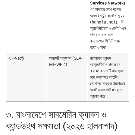
Services Network)
-
এর মাধ্যমে দেশে প্রথম
অনলাইন ইন্টারনেট চালু হয়
(
bangla.net
)। ভি-
স্যাটভিত্তিক ৬ কেবিপিএস
গতির ডায়াল-আপ
কানেকশনে মিনিটে খরচ
হতো ৩ টাকা।
২০০৬ (মে)
সাবমেরিন ক্যাবল (SEA-
বাংলাদেশ প্রথম
ME-WE 4)
আন্তর্জাতিক সাবমেরিন
ক্যাবল কনসোর্টিয়ামে যুক্ত
হয়ে কক্সবাজার ল্যান্ডিং
স্টেশনের মাধ্যমে উচ্চগতির
অপটিক্যাল ফাইবার যুগে
প্রবেশ করে।
৩. বাংলাদেশে সাবমেরিন ক্যাবল ও
ব্যান্ডউইথ সক্ষমতা (২০২৬ হালনাগাদ)