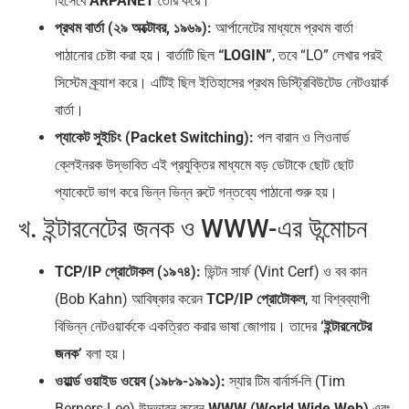
হিসেবে
ARPANET
তৈরি করে।
প্রথম বার্তা (২৯ অক্টোবর, ১৯৬৯):
আর্পানেটের মাধ্যমে প্রথম বার্তা
পাঠানোর চেষ্টা করা হয়। বার্তাটি ছিল
“LOGIN”
, তবে “LO” লেখার পরই
সিস্টেম ক্র্যাশ করে। এটিই ছিল ইতিহাসের প্রথম ডিস্ট্রিবিউটেড নেটওয়ার্ক
বার্তা।
প্যাকেট সুইচিং (Packet Switching):
পল বারান ও লিওনার্ড
ক্লেইনরক উদ্ভাবিত এই প্রযুক্তির মাধ্যমে বড় ডেটাকে ছোট ছোট
প্যাকেটে ভাগ করে ভিন্ন ভিন্ন রুটে গন্তব্যে পাঠানো শুরু হয়।
খ. ইন্টারনেটের জনক ও WWW-এর উন্মোচন
TCP/IP প্রোটোকল (১৯৭৪):
ভিন্টন সার্ফ (Vint Cerf) ও বব কান
(Bob Kahn) আবিষ্কার করেন
TCP/IP প্রোটোকল
, যা বিশ্বব্যাপী
বিভিন্ন নেটওয়ার্ককে একত্রিত করার ভাষা জোগায়। তাদের
‘ইন্টারনেটের
জনক’
বলা হয়।
ওয়ার্ল্ড ওয়াইড ওয়েব (১৯৮৯-১৯৯১):
স্যার টিম বার্নার্স-লি (Tim
Berners-Lee) উদ্ভাবন করেন
WWW (World Wide Web)
এবং