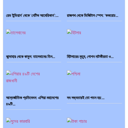
রেড ইন্ডিয়ান’ থেকে ‘নেটিভ আমেরিকান’:…
রাজপথ থেকে ডিজিটাল স্পেস: ‘ককরোচ…
কান্দাহার থেকে কাবুল: তালেবানের তিন…
হিটলারের মৃত্যু, গোপন নাটকীয়তা ও…
আন্তর্জাতিক প্রতিবেদন: এশিয়া মহাদেশের
সব সভ্যতারই তো পতন হয়:…
৪৯টি…