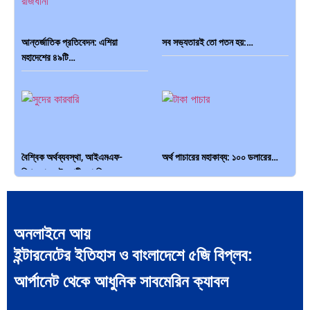
আন্তর্জাতিক প্রতিবেদন: এশিয়া
সব সভ্যতারই তো পতন হয়:…
মহাদেশের ৪৯টি…
বৈশ্বিক অর্থব্যবস্থা, আইএমএফ-
অর্থ পাচারের মহাকাব্য: ১০০ ডলারের…
বিশ্বব্যাংক, ইসলামী ব্যাংকিং…
অনলাইনে আয়
ইন্টারনেটের ইতিহাস ও বাংলাদেশে ৫জি বিপ্লব:
দক্ষিণ এশিয়ায় ‘জেন-জি’ বিপ্লব:
বিশেষ ইন-ডেপ্থ রিপোর্ট: ক্রীড়া উৎসবে…
আর্পানেট থেকে আধুনিক সাবমেরিন ক্যাবল
বাংলাদেশ,…