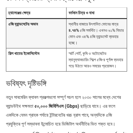
চ্যালেঞ্জের ক্ষেত্র
বর্তমান চিত্র ও বাধা
৫জি হ্যান্ডসেটের অভাব
স্থানীয় বাজারে উৎপাদিত ফোনের মাত্র
৪.৭৪%
৫জি সমর্থিত। এখনও ৬১% ফিচার
ফোন এবং ৩৪% ৪জি হ্যান্ডসেট ব্যবহার
হচ্ছে।
শিল্প খাতের ইকোসিস্টেম
স্মার্ট পোর্ট, কৃষি ও অটোমেটেড
ম্যানুফ্যাকচারিং শিল্পে ৫জি-র পূর্ণাঙ্গ ব্যবহার
গড়ে উঠতে আরও সময়ের প্রয়োজন।
ভবিষ্যৎ দৃষ্টিভঙ্গি
নতুন সাবমেরিন ক্যাবল প্রকল্পগুলো সম্পূর্ণ সচল হলে ২০৩০ সালের মধ্যে দেশের
ব্যান্ডউইথ সক্ষমতা
৫০,০০০ জিবিপিএস (Gbps)
ছাড়িয়ে যাবে। এর ফলে
একদিকে যেমন গ্রাহক পর্যায়ে ইন্টারনেটের খরচ হ্রাস পাবে, অন্যদিকে ৫জি
প্রযুক্তির পূর্ণ সম্ভাবনা উন্মোচিত হয়ে ডিজিটাল অর্থনীতির ভিত শক্ত হবে।