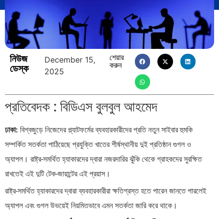
নিউজ
শেয়ার
December 15,
করুন
ডেস্ক
2025
প্রতিবেদক : বিডিএস বুলবুল আহমেদ
ঢাকা:
বিশ্বজুড়ে নিজেদের প্ল্যাটফর্মের ব্যবহারকারীদের প্রতি নতুন সাইবার হুমকি
সম্পর্কিত সতর্কতা পাঠিয়েছে প্রযুক্তি খাতের শীর্ষস্থানীয় দুই প্রতিষ্ঠান গুগল ও
অ্যাপল। রাষ্ট্র-সমর্থিত হ্যাকারদের দ্বারা নজরদারির ঝুঁকি থেকে গ্রাহকদের সুরক্ষিত
রাখতেই এই দুটি টেক-জায়ান্টের এই প্রয়াস।
রাষ্ট্র-সমর্থিত হ্যাকারদের দ্বারা ব্যবহারকারীরা ক্ষতিগ্রস্ত হতে পারেন জানতে পারলেই
অ্যাপল এবং গুগল উভয়েই নিয়মিতভাবে এমন সতর্কতা জারি করে থাকে।