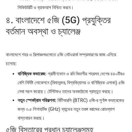
সিকিউরিটি ও ব্যাকআপ নিশ্চিত করবে।
৪. বাংলাদেশে ৫জি (5G) প্রযুক্তির
বর্তমান অবস্থা ও চ্যালেঞ্জ
বাংলাদেশে শহর ও শিল্পাঞ্চলগুলোতে ৫জি নেটওয়ার্ক সম্প্রসারণের কাজ এগিয়ে
চলেছে:
বাণিজ্যিক কভারেজ:
গ্রামীণফোন ও রবি বিভাগীয় শহরসহ দেশের ৪৪০টিরও
বেশি নির্দিষ্ট লোকেশনে (বিমানবন্দর, বিশ্ববিদ্যালয় ও বাণিজ্যিক এলাকা) ৫জি
সেবা সচল করেছে। টেলিটকও তাদের অবকাঠামো প্রস্তুত করছে।
নতুন স্পেকট্রাম পরিকল্পনা:
বিটিআরসি (BTRC) ৫জি-র পূর্ণাঙ্গ কভারেজের
জন্য ৩.৫ গিগাহার্টজ (GHz) ব্যান্ডের নতুন তরঙ্গ বরাদ্দের রোডম্যাপ
বাস্তবায়ন করছে।
৫জি বিস্তারের প্রধান চ্যালেঞ্জসমূহ