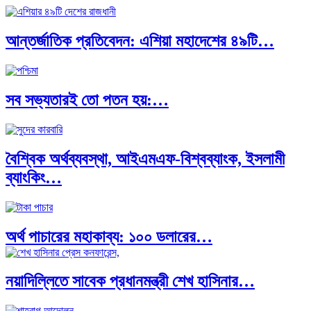
আন্তর্জাতিক প্রতিবেদন: এশিয়া মহাদেশের ৪৯টি…
সব সভ্যতারই তো পতন হয়:…
বৈশ্বিক অর্থব্যবস্থা, আইএমএফ-বিশ্বব্যাংক, ইসলামী
ব্যাংকিং…
অর্থ পাচারের মহাকাব্য: ১০০ ডলারের…
নয়াদিল্লিতে সাবেক প্রধানমন্ত্রী শেখ হাসিনার…
দক্ষিণ এশিয়ায় ‘জেন-জি’ বিপ্লব: বাংলাদেশ,…