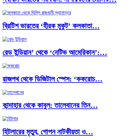
ব্রিটিশ ভারতের ‘হীরক মুকুট’ কলকাতা…
রেড ইন্ডিয়ান’ থেকে ‘নেটিভ আমেরিকান’:…
রাজপথ থেকে ডিজিটাল স্পেস: ‘ককরোচ…
কান্দাহার থেকে কাবুল: তালেবানের তিন…
হিটলারের মৃত্যু, গোপন নাটকীয়তা ও…