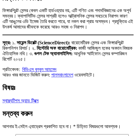
ফিঙ্গারপ্রিন্ট সেন্সর কেবল একটি হার্ডওয়্যার নয়, এটি গণিত এবং পদার্থবিজ্ঞানের এক অপূর্ব
সমন্বয়। ক্যাপাসিটিভ সেন্সর সাশ্রয়ী হলেও আল্ট্রাসনিক সেন্সর সবচেয়ে নিরাপদ কারণ
এটি আঙুলের ৩ডি ইমেজ তৈরি করতে পারে, যা নকল করা প্রায় অসম্ভব। প্রযুক্তির এই
উৎকর্ষ আমাদের জীবনকে করেছে আরও সহজ ও নিরাপদ।
সূত্র:
১.
সায়েন্স ডিরেক্ট (ScienceDirect):
বায়োমেট্রিক সেন্সর এবং ফিঙ্গারপ্রিন্ট
রিকগনিশন রিসার্চ। ২.
হিস্টোরি অফ বায়োমেট্রিক:
কাজী আজিজুল হকের অবদান বিষয়ক
ঐতিহাসিক নথি। ৩.
গুগল টেক অ্যানালাইসিস:
আধুনিক স্মার্টফোন সেন্সর কম্পারিজন
রিপোর্ট ২০২৫।
প্রতিবেদক:
বিডিএস বুলবুল আহমেদ
আরও খবর জানতে ভিজিট করুন:
পালসবাংলাদেশ
ওয়েবসাইটে।
বিষয়ঃ
স্বাস্থ্য
টিপস অ্যান্ড ট্রিক্স
মন্তব্য করুন
আপনার ই-মেইল এ্যাড্রেস প্রকাশিত হবে না।
*
চিহ্নিত বিষয়গুলো আবশ্যক।