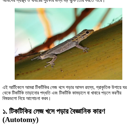
আমাদের স্বাস্থ্য ও খাবারের সুরক্ষার জন্য বড় ঝুঁকি তৈরি করতে পারে।
এই আর্টিকেলে আমরা টিকটিকির লেজ খসে পড়ার আসল রহস্য, প্রাকৃতিক উপায়ে ঘর
থেকে টিকটিকি তাড়ানোর পদ্ধতি এবং টিকটিকি কামড়ালে বা খাবারে পড়লে করণীয়
বিষয়গুলো নিয়ে আলোচনা করব।
১. টিকটিকির লেজ খসে পড়ার বৈজ্ঞানিক কারণ
(Autotomy)