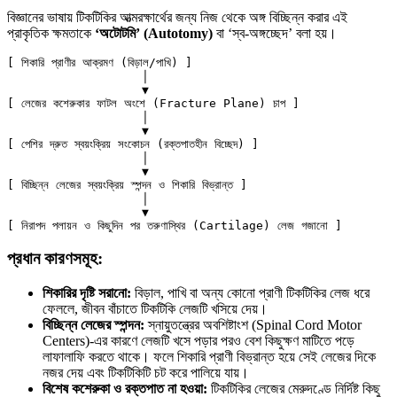
বিজ্ঞানের ভাষায় টিকটিকির আত্মরক্ষার্থের জন্য নিজ থেকে অঙ্গ বিচ্ছিন্ন করার এই
প্রাকৃতিক ক্ষমতাকে
‘অটোটমি’ (Autotomy)
বা ‘স্ব-অঙ্গচ্ছেদ’ বলা হয়।
[ শিকারি প্রাণীর আক্রমণ (বিড়াল/পাখি) ]

                   │

                   ▼

[ লেজের কশেরুকার ফাটল অংশে (Fracture Plane) চাপ ]

                   │

                   ▼

[ পেশির দ্রুত স্বয়ংক্রিয় সংকোচন (রক্তপাতহীন বিচ্ছেদ) ]

                   │

                   ▼

[ বিচ্ছিন্ন লেজের স্বয়ংক্রিয় স্পন্দন ও শিকারি বিভ্রান্ত ]

                   │

                   ▼

প্রধান কারণসমূহ:
শিকারির দৃষ্টি সরানো:
বিড়াল, পাখি বা অন্য কোনো প্রাণী টিকটিকির লেজ ধরে
ফেললে, জীবন বাঁচাতে টিকটিকি লেজটি খসিয়ে দেয়।
বিচ্ছিন্ন লেজের স্পন্দন:
স্নায়ুতন্ত্রের অবশিষ্টাংশ (Spinal Cord Motor
Centers)-এর কারণে লেজটি খসে পড়ার পরও বেশ কিছুক্ষণ মাটিতে পড়ে
লাফালাফি করতে থাকে। ফলে শিকারি প্রাণী বিভ্রান্ত হয়ে সেই লেজের দিকে
নজর দেয় এবং টিকটিকিটি চট করে পালিয়ে যায়।
বিশেষ কশেরুকা ও রক্তপাত না হওয়া:
টিকটিকির লেজের মেরুদণ্ডে নির্দিষ্ট কিছু