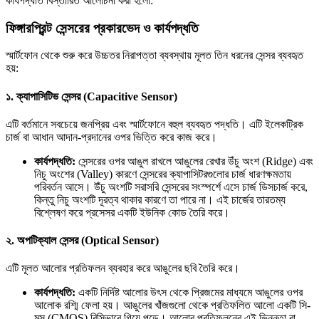
কার্যপদ্ধতি বিস্তারিত আলোচনা করা হলো:
ফিঙ্গারপ্রিন্ট সেন্সরের প্রকারভেদ ও কার্যপদ্ধতি
স্মার্টফোন থেকে শুরু করে উচ্চতর নিরাপত্তা ব্যবস্থায় মূলত তিন ধরনের সেন্সর ব্যবহৃত
হয়:
১. ক্যাপাসিটিভ সেন্সর (Capacitive Sensor)
এটি বর্তমানে সবচেয়ে জনপ্রিয় এবং স্মার্টফোনে বহুল ব্যবহৃত পদ্ধতি। এটি ইলেকট্রিক
চার্জ বা আধান আদান-প্রদানের ওপর ভিত্তি করে কাজ করে।
কার্যপদ্ধতি:
সেন্সরের ওপর আঙুল রাখলে আঙুলের রেখার উঁচু অংশ (Ridge) এবং
নিচু অংশের (Valley) কারণে সেন্সরের ক্যাপাসিটরগুলোর চার্জ ধারণক্ষমতায়
পরিবর্তন আসে। উঁচু অংশটি সরাসরি সেন্সরের সংস্পর্শে এসে চার্জ ডিসচার্জ করে,
কিন্তু নিচু অংশটি দূরত্ব থাকার কারণে তা পারে না। এই চার্জের তারতম্য
বিশ্লেষণ করে প্রসেসর একটি ইউনিক কোড তৈরি করে।
২. অপটিক্যাল সেন্সর (Optical Sensor)
এটি মূলত আলোর প্রতিফলন ব্যবহার করে আঙুলের ছবি তৈরি করে।
কার্যপদ্ধতি:
একটি নির্দিষ্ট আলোর উৎস থেকে প্রিজমের মাধ্যমে আঙুলের ওপর
আলোক রশ্মি ফেলা হয়। আঙুলের খাঁজগুলো থেকে প্রতিফলিত আলো একটি সি-
মস (CMOS) রিসিভারে গিয়ে পড়ে। আলোর প্রতিফলনের এই ভিন্নতা বা