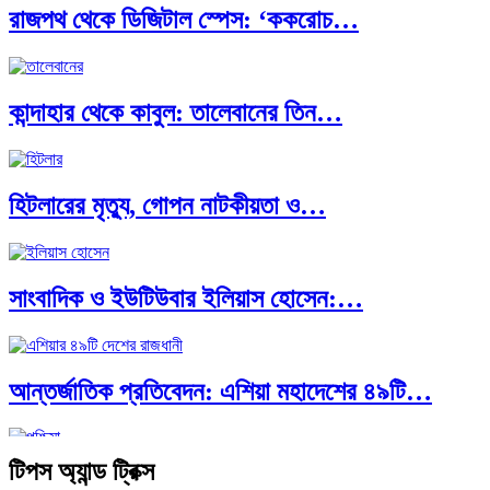
রাজপথ থেকে ডিজিটাল স্পেস: ‘ককরোচ…
পৃথিবীতে বর্তমানে মোট দেশের সংখ্যা…
কান্দাহার থেকে কাবুল: তালেবানের তিন…
এশিয়ান সেঞ্চুরির দ্বৈরথ: চীন-ভারতের বৈশ্বিক…
হিটলারের মৃত্যু, গোপন নাটকীয়তা ও…
পাকিস্তান, চীন ও বাংলাদেশ: তিন…
সাংবাদিক ও ইউটিউবার ইলিয়াস হোসেন:…
আন্তর্জাতিক প্রতিবেদন: এশিয়া মহাদেশের ৪৯টি…
টিপস অ্যান্ড ট্রিক্স
সব সভ্যতারই তো পতন হয়:…