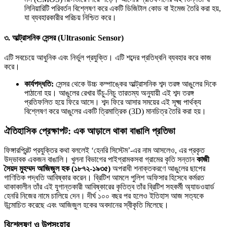
লিনিয়ারিটি পরিবর্তন বিশ্লেষণ করে একটি ডিজিটাল কোড বা ইমেজ তৈরি করা হয়,
যা ব্যবহারকারীর পরিচয় নিশ্চিত করে।
৩. আল্ট্রাসনিক সেন্সর (Ultrasonic Sensor)
এটি সবচেয়ে আধুনিক এবং নির্ভুল প্রযুক্তি। এটি শব্দের প্রতিধ্বনি ব্যবহার করে কাজ
করে।
কার্যপদ্ধতি:
সেন্সর থেকে উচ্চ কম্পাঙ্কের আল্ট্রাসনিক শব্দ তরঙ্গ আঙুলের দিকে
পাঠানো হয়। আঙুলের রেখার উঁচু-নিচু তারতম্য অনুযায়ী এই শব্দ তরঙ্গ
প্রতিফলিত হয়ে ফিরে আসে। শব্দ ফিরে আসার সময়ের এই সূক্ষ্ম পার্থক্য
বিশ্লেষণ করে আঙুলের একটি ত্রিমাত্রিক (3D) মানচিত্র তৈরি করা হয়।
ঐতিহাসিক প্রেক্ষাপট: এক আড়ালে থাকা বাঙালি প্রতিভা
ফিঙ্গারপ্রিন্ট প্রযুক্তির কথা বললেই ‘হেনরি সিস্টেম’-এর নাম আসলেও, এর প্রকৃত
উদ্ভাবক একজন বাঙালি। খুলনা বিভাগের পাইগ্রামকসবা গ্রামের কৃতি সন্তান
কাজী
সৈয়দ মুহম্মদ আজিজুল হক (১৮৭২-১৯৩৫)
অপরাধী শনাক্তকরণে আঙুলের ছাপের
গাণিতিক পদ্ধতি আবিষ্কার করেন। ব্রিটিশ আমলে পুলিশ অফিসার হিসেবে কর্মরত
থাকাকালীন তাঁর এই যুগান্তকারী আবিষ্কারের কৃতিত্ব তাঁর ব্রিটিশ সহকর্মী অ্যাডওয়ার্ড
হেনরি নিজের নামে চালিয়ে দেন। দীর্ঘ ১০০ বছর পর হলেও ইতিহাস আজ সত্যকে
উন্মোচিত করেছে এবং আজিজুল হকের অবদানের স্বীকৃতি মিলেছে।
বিশ্লেষণ ও উপসংহার