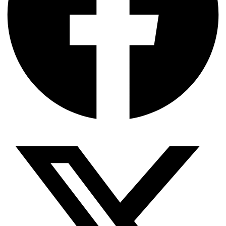
দক্ষিণ এশিয়ায় ‘জেন-জি’ বিপ্লব: বাংলাদেশ,…
বিশেষ ইন-ডেপ্থ রিপোর্ট: ক্রীড়া উৎসবে…
জিপিএ-৫-এর বন্যা, প্রকৌশলীদের বিসিএস-প্রেম এবং…