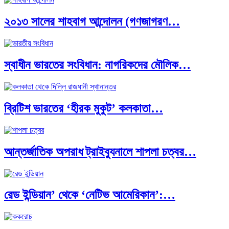
২০১৩ সালের শাহবাগ আন্দোলন (গণজাগরণ…
বিশেষ ইন-ডেপ্থ রিপোর্ট: ক্রীড়া উৎসবে…
স্বাধীন ভারতের সংবিধান: নাগরিকদের মৌলিক…
ভারত মহাসাগরের অশ্রু: শ্রীলঙ্কার ২৬…
ব্রিটিশ ভারতের ‘হীরক মুকুট’ কলকাতা…
ক্রূরতা ও ধ্বংসের মহাকাব্য: পৃথিবীর…
আন্তর্জাতিক অপরাধ ট্রাইব্যুনালে শাপলা চত্বর…
ব্রাজিল ও আর্জেন্টিনার কালো অধ্যায়:…
রেড ইন্ডিয়ান’ থেকে ‘নেটিভ আমেরিকান’:…
পূর্ব ইউরোপ বনাম তুরস্ক: শত…