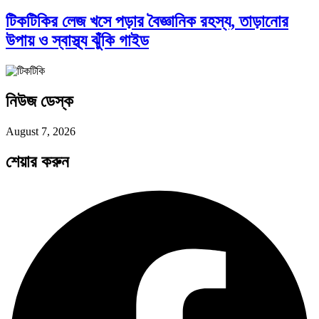
টিকটিকির লেজ খসে পড়ার বৈজ্ঞানিক রহস্য, তাড়ানোর
উপায় ও স্বাস্থ্য ঝুঁকি গাইড
পরবর্তী রাষ্ট্রপতি নির্বাচন ২০২৬: আলোচনায়…
নিউজ ডেস্ক
প্রথাগত মেধা, স্ট্র্যাটেজিক গভর্নেন্স ও…
August 7, 2026
শেয়ার করুন
পদ্মা সেতু ও রেল সংযোগ…
বৈশ্বিক অর্থব্যবস্থা, আইএমএফ-বিশ্বব্যাংক, ইসলামী
ব্যাংকিং…
অর্থ পাচারের মহাকাব্য: ১০০ ডলারের…