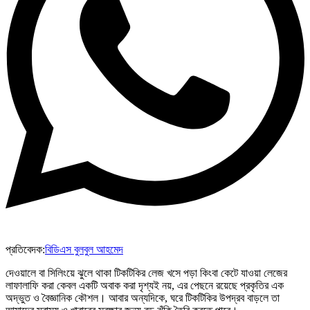
প্রতিবেদক:
বিডিএস বুলবুল আহমেদ
দেওয়ালে বা সিলিংয়ে ঝুলে থাকা টিকটিকির লেজ খসে পড়া কিংবা কেটে যাওয়া লেজের
লাফালাফি করা কেবল একটি অবাক করা দৃশ্যই নয়, এর পেছনে রয়েছে প্রকৃতির এক
অদ্ভুত ও বৈজ্ঞানিক কৌশল। আবার অন্যদিকে, ঘরে টিকটিকির উপদ্রব বাড়লে তা