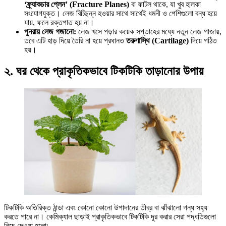
‘ফ্র্যাকচার প্লেন’ (Fracture Planes)
বা ফাটল থাকে, যা খুব হালকা
সংযোগযুক্ত। লেজ বিচ্ছিন্ন হওয়ার সাথে সাথেই ধমনী ও পেশিগুলো বন্ধ হয়ে
যায়, ফলে রক্তপাত হয় না।
পুনরায় লেজ গজানো:
লেজ খসে পড়ার কয়েক সপ্তাহের মধ্যে নতুন লেজ গাজায়,
তবে এটি হাড় দিয়ে তৈরি না হয়ে প্রধানত
তরুণাস্থি (Cartilage)
দিয়ে গঠিত
হয়।
২. ঘর থেকে প্রাকৃতিকভাবে টিকটিকি তাড়ানোর উপায়
টিকটিকি অতিরিক্ত ঠান্ডা এবং কোনো কোনো উপাদানের তীব্র বা ঝাঁঝালো গন্ধ সহ্য
করতে পারে না। কেমিক্যাল ছাড়াই প্রাকৃতিকভাবে টিকটিকি দূর করার সেরা পদ্ধতিগুলো
নিচে দেওয়া হলো: