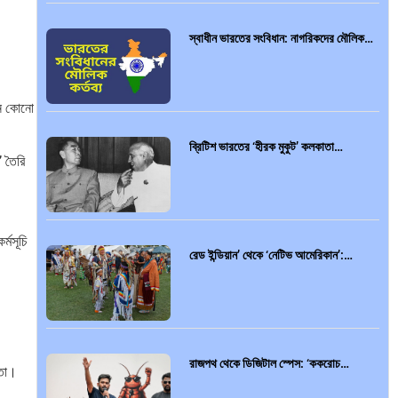
স্বাধীন ভারতের সংবিধান: নাগরিকদের মৌলিক…
মন কোনো
ব্রিটিশ ভারতের ‘হীরক মুকুট’ কলকাতা…
’ তৈরি
্মসূচি
রেড ইন্ডিয়ান’ থেকে ‘নেটিভ আমেরিকান’:…
রাজপথ থেকে ডিজিটাল স্পেস: ‘ককরোচ…
িতা।