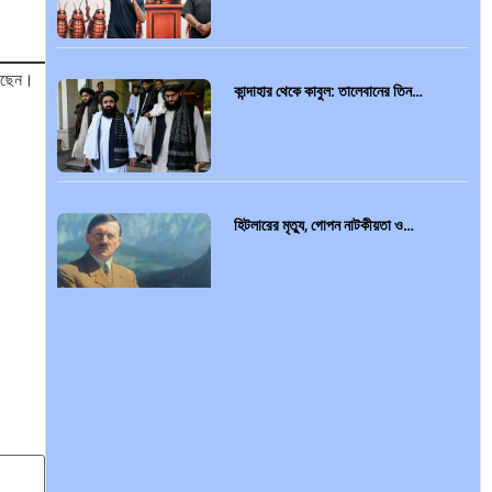
়েছেন।
কান্দাহার থেকে কাবুল: তালেবানের তিন…
হিটলারের মৃত্যু, গোপন নাটকীয়তা ও…
আন্তর্জাতিক প্রতিবেদন: এশিয়া মহাদেশের
৪৯টি…