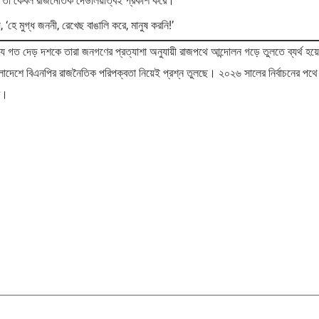
তখন তা কেবল রাজনৈতিক দেউলিয়াত্বই প্রকাশ করে।
ে মুগ্ধ জননী, রেখেছ বাঙালি করে, মানুষ করনি!’
যে গত দেড় দশকে তারা জনগণের প্রত্যাশা অনুযায়ী রাজপথে আন্দোলন গড়ে তুলতে ব্যর্থ হয
বাংলাদেশে বিএনপির রাজনৈতিক পরিপক্বতা নিয়েই প্রশ্ন তুলছে। ২০২৬ সালের নির্বাচনের পথে
ে।