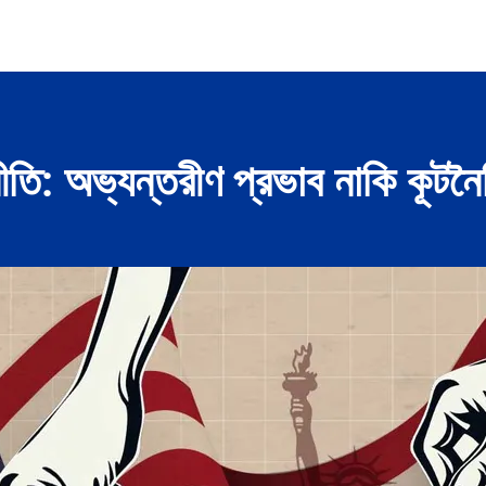
নীতি: অভ্যন্তরীণ প্রভাব নাকি কূটনৈতি