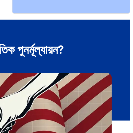
বিশেষ ইন-ডেপ্থ রিপোর্ট: ক্রীড়া উৎসবে…
ক পুনর্মূল্যায়ন?
ভারত মহাসাগরের অশ্রু: শ্রীলঙ্কার ২৬…
ক্রূরতা ও ধ্বংসের মহাকাব্য: পৃথিবীর…
ব্রাজিল ও আর্জেন্টিনার কালো অধ্যায়:…