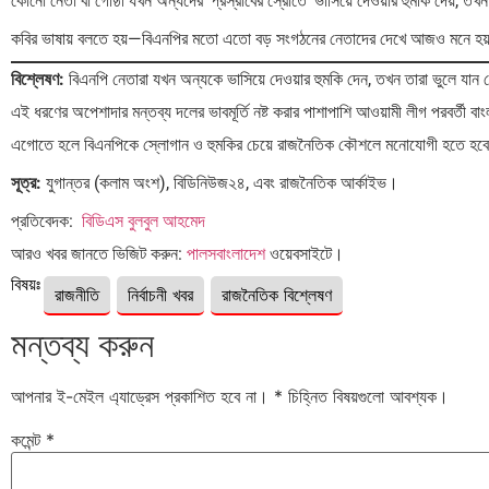
কোনো নেতা বা গোষ্ঠী যখন অন্যদের ‘প্রস্রাবের স্রোতে’ ভাসিয়ে দেওয়ার হুমকি দেয়, 
কবির ভাষায় বলতে হয়—বিএনপির মতো এতো বড় সংগঠনের নেতাদের দেখে আজও মনে হয়, ‘হ
বিশ্লেষণ:
বিএনপি নেতারা যখন অন্যকে ভাসিয়ে দেওয়ার হুমকি দেন, তখন তারা ভুলে যান 
এই ধরণের অপেশাদার মন্তব্য দলের ভাবমূর্তি নষ্ট করার পাশাপাশি আওয়ামী লীগ পরবর্তী 
এগোতে হলে বিএনপিকে স্লোগান ও হুমকির চেয়ে রাজনৈতিক কৌশলে মনোযোগী হতে হব
সূত্র:
যুগান্তর (কলাম অংশ), বিডিনিউজ২৪, এবং রাজনৈতিক আর্কাইভ।
প্রতিবেদক:
বিডিএস বুলবুল আহমেদ
আরও খবর জানতে ভিজিট করুন:
পালসবাংলাদেশ
ওয়েবসাইটে।
বিষয়ঃ
রাজনীতি
নির্বাচনী খবর
রাজনৈতিক বিশ্লেষণ
মন্তব্য করুন
আপনার ই-মেইল এ্যাড্রেস প্রকাশিত হবে না।
*
চিহ্নিত বিষয়গুলো আবশ্যক।
কমেন্ট
*