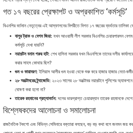
গত ১৭ বছরের প্রেক্ষাপট ও অপ্রকাশিত ‘কর্মসূচি’
বিএনপির বর্তমান নেতৃত্বের এই আস্ফালনের বিপরীতে বিগত ১৭ বছরের ব্যর্থতার তালিকা বেশ দ
বালুর ট্রাক ও বেগম জিয়া:
যখন আওয়ামী লীগ সরকার বিএনপির চেয়ারপারসন বেগম খ
কর্মসূচি দেখা যায়নি?
নয়াপল্টন বনাম গরুর হাট:
শেখ হাসিনা সরকার যখন বিএনপিকে তাদের দলীয় কার্যালয়
করার সাহস কোথায় ছিল?
গুম ও কারাবরণ:
ইলিয়াস আলীর গুম হওয়া থেকে শুরু করে হাজার হাজার নেতা-কর্ম
২৮ অক্টোবরের ট্র্যাজেডি:
২০২৩ সালের ২৮ অক্টোবর নয়াপল্টনে পুলিশের অ্যাকশনে
ঘোষণা করা হলো না?
তারেক রহমানের প্রত্যাবর্তন:
দলের ভারপ্রাপ্ত চেয়ারম্যান তারেক রহমানকে দেশ
বিশ্লেষকদের আলোচনা ও সমালোচনা
রাজনৈতিক টকশো এবং বিভিন্ন সেমিনারে বক্তারা বলছেন, বড় বড় কথা বলে জনমন জয় ক