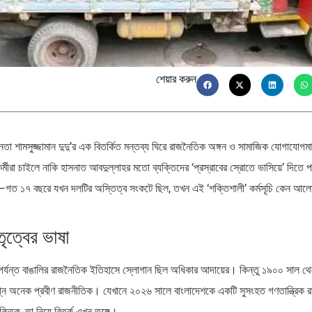
শেয়ার করুন
েতা শামসুজ্জামান দুদু’র এক বিতর্কিত মন্তব্য ঘিরে রাজনৈতিক অঙ্গন ও সামাজিক যোগাযোগমা
র্মীরা চাইলে নাকি হাসনাত আবদুল্লাহর মতো ব্যক্তিদের ‘প্রস্রাবের স্রোতে ভাসিয়ে’ দিতে 
েছে—গত ১৭ বছরে যখন দলটির অস্তিত্ব সংকটে ছিল, তখন এই ‘শক্তিশালী’ কর্মসূচি কেন আলো
ৃত্বের ভাষা
পর্যন্ত বাঙালির রাজনৈতিক ইতিহাসে স্লোগান ছিল অধিকার আদায়ের। কিন্তু ১৯০০ সাল থ
বিগ্ন অনেক প্রবীণ রাজনীতিক। যেখানে ২০২৬ সালে বাংলাদেশকে একটি সুসংহত গণতান্ত্রিক রাষ্
তিক, তা নিয়ে বিতর্ক এখন তুঙ্গে।