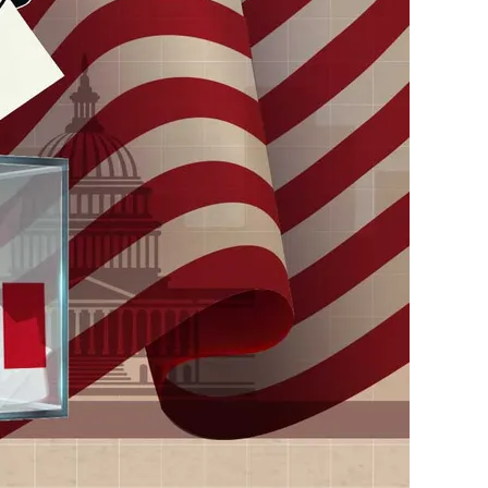
পূর্ব ইউরোপ বনাম তুরস্ক: শত…
পৃথিবীতে বর্তমানে মোট দেশের সংখ্যা…
এশিয়ান সেঞ্চুরির দ্বৈরথ: চীন-ভারতের বৈশ্বিক…