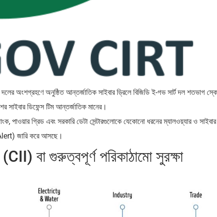
লের অংশগ্রহণে অনুষ্ঠিত আন্তর্জাতিক সাইবার ড্রিলে বিজিডি ই-গভ সার্ট দল শতভাগ স্ক
ের সাইবার ডিফেন্স টিম আন্তর্জাতিক মানের।
াংক, পাওয়ার গ্রিড এবং সরকারি ডেটা সেন্টারগুলোকে যেকোনো ধরনের ম্যালওয়্যার ও সাইবার
l Alert) জারি করে আসছে।
CII) বা গুরুত্বপূর্ণ পরিকাঠামো সুরক্ষা