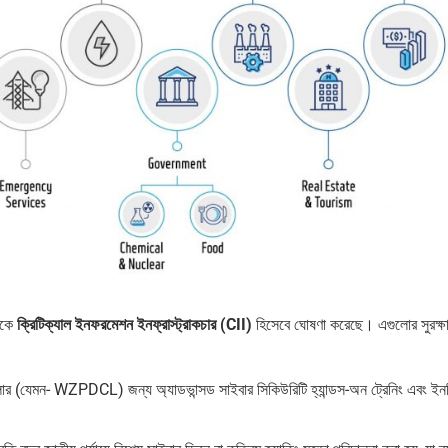
াতকে
ক্রিটিক্যাল ইনফরমেশন ইনফ্রাস্ট্রাকচার (CII)
হিসেবে ঘোষণা করেছে। এগুলোর সুরক্ষা
ুলোর (যেমন- WZPDCL) জন্য অ্যাডভান্সড সাইবার সিকিউরিটি হ্যান্ডস-অন ট্রেনিং এবং ইনস