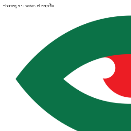
পারফরম্যান্স ও অর্জনগুলো লক্ষ্যণীয়: