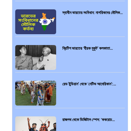
স্বাধীন ভারতের সংবিধান: নাগরিকদের মৌলিক…
ব্রিটিশ ভারতের ‘হীরক মুকুট’ কলকাতা…
রেড ইন্ডিয়ান’ থেকে ‘নেটিভ আমেরিকান’:…
রাজপথ থেকে ডিজিটাল স্পেস: ‘ককরোচ…