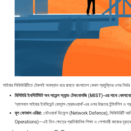
সাইবার সিকিউরিটিতে টেকসই অবস্থান ধরে রাখতে বাংলাদেশ কেবল প্রযুক্তির ওপর নির্ভর 
মিলিটারি ইনস্টিটিউট অব সায়েন্স অ্যান্ড টেকনোলজি (MIST)-এর সাথে কোলাব
‘ন্যাশনাল সাইবার ইনসিডেন্ট রেসপন্স ফ্রেমওয়ার্ক’-এর ওপর উচ্চতর ইন্টার্নশিপ ও প্
মূল ফোকাস এরিয়া:
নেটওয়ার্ক ডিফেন্স (Network Defence), সিকিউরিটি আ
Operations)—এই তিন ক্ষেত্রে প্রাতিষ্ঠানিক শিক্ষা ও পেশাদারী কাজের দূরত্