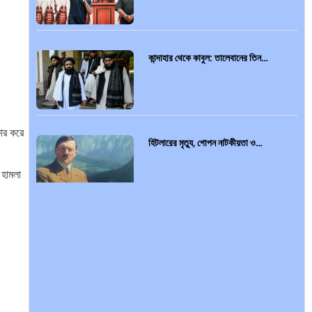
কান্দাহার থেকে কাবুল: তালেবানের তিন…
োর করে
হিটলারের মৃত্যু, গোপন নাটকীয়তা ও…
 হামলা
আন্তর্জাতিক প্রতিবেদন: এশিয়া মহাদেশের
৪৯টি…