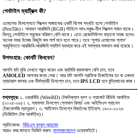
পেনটাইল ম্যাট্রিক্স কী?
এমোলেড ডিসপ্লেতে পিক্সেল সাজানোর একটি বিশেষ পদ্ধতি হলো পেনটাইল
(PenTile)। সাধারণ আরজিবি (RGB) স্টাইলে লাল-সবুজ-নীল পিক্সেল সমান থাকে।
কিন্তু পেনটাইলে সবুজের পরিমাণ বেশি থাকে। এতে রেজোলিউশন বাড়ানো সহজ হলেও
অনেক সময় ইমেজ কিছুটা কম শার্প মনে হতে পারে। তবে ‘সুপার এমোলেড প্লাস’
প্রযুক্তিতে আরজিবি-আরজিবি প্যাটার্ন ব্যবহার করে এই সমস্যার সমাধান করা হয়েছে।
উপসংহার: কোনটি কিনবেন?
আপনি যদি মুভি দেখতে পছন্দ করেন এবং ব্যাটারি ব্যাকআপ বেশি চান, তবে
AMOLED
আপনার জন্য সেরা। আর যদি আপনি গ্রাফিক ডিজাইনার হন বা একদম
ন্যাচারাল কালার এবং দীর্ঘস্থায়ী ডিসপ্লে চান, তবে
IPS LCD
হবে বুদ্ধিমানের কাজ।
তথ্যসূত্র:
১. ওয়ারবিডি (WireBD) টেকনিক্যাল ব্লগ ও গ্যাজেট রিভিউ আর্কাইভ
(২০২৫-২৬)। ২. স্যামসাং ডিসপ্লে গ্লোবাল রিসার্চ এবং আইপিএস প্যানেল
টেকনোলজি ম্যানুয়াল। ৩. স্মার্টফোন ডিসপ্লে বিবর্তনের ইতিহাস: ১৯০০-২০২৬
(ডিজিটাল টেক আর্কাইভ)।
প্রতিবেদক:
বিডিএস বুলবুল আহমেদ
আরও খবর জানতে ভিজিট করুন:
পালসবাংলাদেশ
ওয়েবসাইটে।