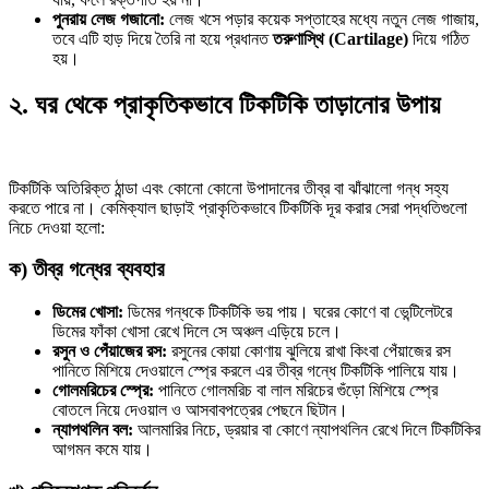
পুনরায় লেজ গজানো:
লেজ খসে পড়ার কয়েক সপ্তাহের মধ্যে নতুন লেজ গাজায়,
তবে এটি হাড় দিয়ে তৈরি না হয়ে প্রধানত
তরুণাস্থি (Cartilage)
দিয়ে গঠিত
হয়।
২. ঘর থেকে প্রাকৃতিকভাবে টিকটিকি তাড়ানোর উপায়
টিকটিকি অতিরিক্ত ঠান্ডা এবং কোনো কোনো উপাদানের তীব্র বা ঝাঁঝালো গন্ধ সহ্য
করতে পারে না। কেমিক্যাল ছাড়াই প্রাকৃতিকভাবে টিকটিকি দূর করার সেরা পদ্ধতিগুলো
নিচে দেওয়া হলো:
ক) তীব্র গন্ধের ব্যবহার
ডিমের খোসা:
ডিমের গন্ধকে টিকটিকি ভয় পায়। ঘরের কোণে বা ভেন্টিলেটরে
ডিমের ফাঁকা খোসা রেখে দিলে সে অঞ্চল এড়িয়ে চলে।
রসুন ও পেঁয়াজের রস:
রসুনের কোয়া কোণায় ঝুলিয়ে রাখা কিংবা পেঁয়াজের রস
পানিতে মিশিয়ে দেওয়ালে স্প্রে করলে এর তীব্র গন্ধে টিকটিকি পালিয়ে যায়।
গোলমরিচের স্প্রে:
পানিতে গোলমরিচ বা লাল মরিচের গুঁড়ো মিশিয়ে স্প্রে
বোতলে নিয়ে দেওয়াল ও আসবাবপত্রের পেছনে ছিটান।
ন্যাপথলিন বল:
আলমারির নিচে, ড্রয়ার বা কোণে ন্যাপথলিন রেখে দিলে টিকটিকির
আগমন কমে যায়।