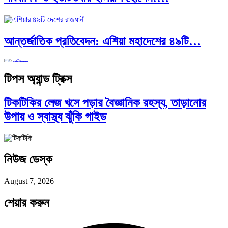
আন্তর্জাতিক প্রতিবেদন: এশিয়া মহাদেশের ৪৯টি…
টিপস অ্যান্ড ট্রিক্স
সব সভ্যতারই তো পতন হয়:…
টিকটিকির লেজ খসে পড়ার বৈজ্ঞানিক রহস্য, তাড়ানোর
উপায় ও স্বাস্থ্য ঝুঁকি গাইড
পরবর্তী রাষ্ট্রপতি নির্বাচন ২০২৬: আলোচনায়…
নিউজ ডেস্ক
প্রথাগত মেধা, স্ট্র্যাটেজিক গভর্নেন্স ও…
August 7, 2026
শেয়ার করুন
পদ্মা সেতু ও রেল সংযোগ…