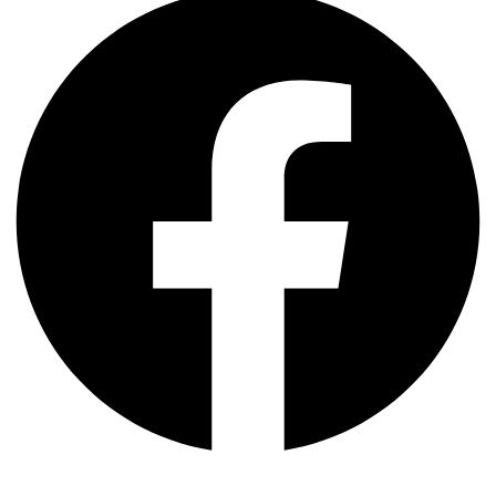
বৈশ্বিক অর্থব্যবস্থা, আইএমএফ-বিশ্বব্যাংক, ইসলামী
ব্যাংকিং…
অর্থ পাচারের মহাকাব্য: ১০০ ডলারের…
দক্ষিণ এশিয়ায় ‘জেন-জি’ বিপ্লব: বাংলাদেশ,…
বিশেষ ইন-ডেপ্থ রিপোর্ট: ক্রীড়া উৎসবে…
জিপিএ-৫-এর বন্যা, প্রকৌশলীদের বিসিএস-প্রেম এবং…