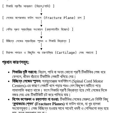
[ শিকারি প্রাণীর আক্রমণ (বিড়াল/পাখি) ]

                   │

                   ▼

[ লেজের কশেরুকার ফাটল অংশে (Fracture Plane) চাপ ]

                   │

                   ▼

[ পেশির দ্রুত স্বয়ংক্রিয় সংকোচন (রক্তপাতহীন বিচ্ছেদ) ]

                   │

                   ▼

[ বিচ্ছিন্ন লেজের স্বয়ংক্রিয় স্পন্দন ও শিকারি বিভ্রান্ত ]

                   │

                   ▼

প্রধান কারণসমূহ:
শিকারির দৃষ্টি সরানো:
বিড়াল, পাখি বা অন্য কোনো প্রাণী টিকটিকির লেজ ধরে
ফেললে, জীবন বাঁচাতে টিকটিকি লেজটি খসিয়ে দেয়।
বিচ্ছিন্ন লেজের স্পন্দন:
স্নায়ুতন্ত্রের অবশিষ্টাংশ (Spinal Cord Motor
Centers)-এর কারণে লেজটি খসে পড়ার পরও বেশ কিছুক্ষণ মাটিতে পড়ে
লাফালাফি করতে থাকে। ফলে শিকারি প্রাণী বিভ্রান্ত হয়ে সেই লেজের দিকে
নজর দেয় এবং টিকটিকিটি চট করে পালিয়ে যায়।
বিশেষ কশেরুকা ও রক্তপাত না হওয়া:
টিকটিকির লেজের মেরুদণ্ডে নির্দিষ্ট কিছু
‘ফ্র্যাকচার প্লেন’ (Fracture Planes)
বা ফাটল থাকে, যা খুব হালকা
সংযোগযুক্ত। লেজ বিচ্ছিন্ন হওয়ার সাথে সাথেই ধমনী ও পেশিগুলো বন্ধ হয়ে
যায়, ফলে রক্তপাত হয় না।