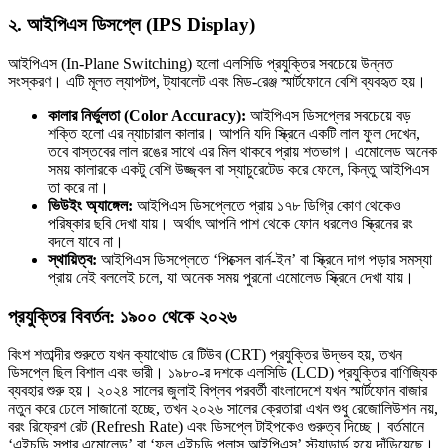
২. আইপিএস ডিসপ্লে (IPS Display)
আইপিএস (In-Plane Switching) হলো এলসিডি প্রযুক্তির সবচেয়ে উন্নত
সংস্করণ। এটি মূলত ল্যাপটপ, ট্যাবলেট এবং মিড-রেঞ্জ স্মার্টফোনে বেশি ব্যবহৃত হয়।
কালার নির্ভুলতা (Color Accuracy):
আইপিএস ডিসপ্লের সবচেয়ে বড়
শক্তি হলো এর ন্যাচারাল কালার। আপনি যদি স্ক্রিনে একটি লাল ফুল দেখেন,
তবে বাস্তবের লাল রঙের সাথে এর মিল থাকবে প্রায় শতভাগ। এমোলেড অনেক
সময় কালারকে একটু বেশি উজ্জ্বল বা স্যাচুরেটেড করে ফেলে, কিন্তু আইপিএস
তা করে না।
ভিউইং অ্যাঙ্গেল:
আইপিএস ডিসপ্লেতে প্রায় ১৭৮ ডিগ্রি কোণ থেকেও
পরিষ্কার ছবি দেখা যায়। অর্থাৎ আপনি পাশ থেকে ফোন ধরলেও স্ক্রিনের রং
বদলে যাবে না।
স্থায়িত্ব:
আইপিএস ডিসপ্লেতে ‘পিক্সেল বার্ন-ইন’ বা স্ক্রিনে দাগ পড়ার সমস্যা
প্রায় নেই বললেই চলে, যা অনেক সময় পুরনো এমোলেড স্ক্রিনে দেখা যায়।
প্রযুক্তির বিবর্তন: ১৯০০ থেকে ২০২৬
বিংশ শতাব্দীর শুরুতে যখন ক্যাথোড রে টিউব (CRT) প্রযুক্তির উদ্ভব হয়, তখন
ডিসপ্লে ছিল বিশাল এবং ভারী। ১৯৮০-র দশকে এলসিডি (LCD) প্রযুক্তির বাণিজ্যিক
ব্যবহার শুরু হয়। ২০২৪ সালের জুলাই বিপ্লব পরবর্তী বাংলাদেশে যখন স্মার্টফোন বাজার
নতুন করে ঢেলে সাজানো হচ্ছে, তখন ২০২৬ সালের ক্রেতারা এখন শুধু রেজোলিউশন নয়,
বরং রিফ্রেশ রেট (Refresh Rate) এবং ডিসপ্লে টাইপকেও গুরুত্ব দিচ্ছে। বর্তমানে
‘এইচডি সুপার এমোলেড’ বা ‘ফুল এইচডি প্লাস আইপিএস’ স্ট্যান্ডার্ড হয়ে দাঁড়িয়েছে।