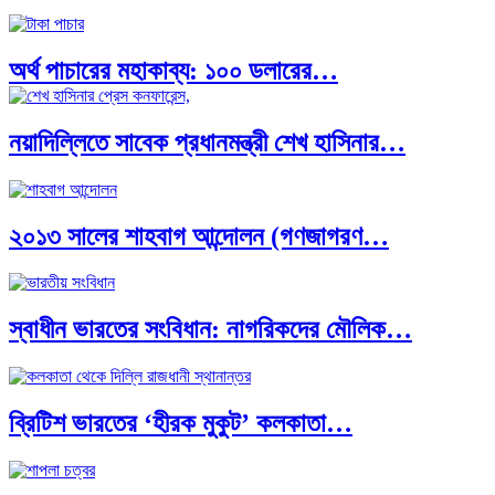
অর্থ পাচারের মহাকাব্য: ১০০ ডলারের…
নয়াদিল্লিতে সাবেক প্রধানমন্ত্রী শেখ হাসিনার…
দক্ষিণ এশিয়ায় ‘জেন-জি’ বিপ্লব: বাংলাদেশ,…
২০১৩ সালের শাহবাগ আন্দোলন (গণজাগরণ…
বিশেষ ইন-ডেপ্থ রিপোর্ট: ক্রীড়া উৎসবে…
স্বাধীন ভারতের সংবিধান: নাগরিকদের মৌলিক…
ভারত মহাসাগরের অশ্রু: শ্রীলঙ্কার ২৬…
ব্রিটিশ ভারতের ‘হীরক মুকুট’ কলকাতা…
ক্রূরতা ও ধ্বংসের মহাকাব্য: পৃথিবীর…