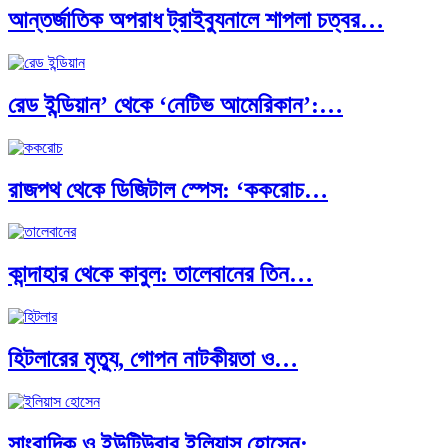
আন্তর্জাতিক অপরাধ ট্রাইব্যুনালে শাপলা চত্বর…
ব্রাজিল ও আর্জেন্টিনার কালো অধ্যায়:…
রেড ইন্ডিয়ান’ থেকে ‘নেটিভ আমেরিকান’:…
পূর্ব ইউরোপ বনাম তুরস্ক: শত…
রাজপথ থেকে ডিজিটাল স্পেস: ‘ককরোচ…
পৃথিবীতে বর্তমানে মোট দেশের সংখ্যা…
কান্দাহার থেকে কাবুল: তালেবানের তিন…
এশিয়ান সেঞ্চুরির দ্বৈরথ: চীন-ভারতের বৈশ্বিক…
হিটলারের মৃত্যু, গোপন নাটকীয়তা ও…
পাকিস্তান, চীন ও বাংলাদেশ: তিন…
সাংবাদিক ও ইউটিউবার ইলিয়াস হোসেন:…