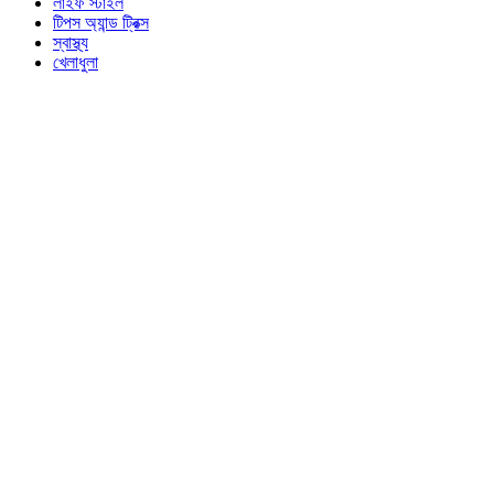
লাইফ স্টাইল
টিপস অ্যান্ড ট্রিক্স
স্বাস্থ্য
খেলাধুলা