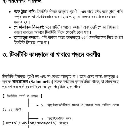
খ) পরিবেশগত পরিবর্তন
বরফ ঠান্ডা পানি:
টিকটিকি শীতল রক্তের প্রাণী। এর গায়ে হঠাৎ বরফ ঠান্ডা পানি
স্প্রে করলে তা সাময়িকভাবে অবশ হয়ে পড়ে, যা সহজে ঘর থেকে বের করা
সম্ভব হয়।
পোকা-মাকড় নিয়ন্ত্রণ:
ঘরে লাইটের আলো কমানো এবং ছোট পোকা নিয়ন্ত্রণ
করলে খাবারের অভাবে টিকটিকি নিজে থেকেই চলে যায়।
তাপমাত্রা কমানো:
এসি থাকলে ঘরের তাপমাত্রা ২৫° সেলসিয়াসের নিচে রাখলে
টিকটিকি টিকতে পারে না।
৩. টিকটিকি কামড়ালে বা খাবারে পড়লে করণীয়
টিকটিকি বিষাক্ত প্রাণী নয় এবং সাধারণত কামড়ায় না। তবে এদের লালা, মলমূত্র ও
ত্বকে
সালমোনেলা (Salmonella)
নামক ক্ষতিকর ব্যাকটেরিয়া থাকে, যা মানবদেহে
প্রবেশ করলে তীব্র পেটব্যথা ও ফুড পয়েন্টনিং হতে পারে।
[ টিকটিকির স্পর্শ বা কামড় ]

           │

           ├───► ১. অ্যান্টিব্যাকটেরিয়াল সাবান ও হালকা গরম পানিতে ধোয়া 
(৫-১০ মিনিট)

           │

           ├───► ২. অ্যান্টিসেপটিক মলম 
(Dettol/Savlon/Neomycin) ব্যবহার

           │
