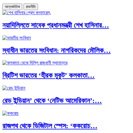
আন্তর্জাতিক
রাজনীতি
নয়াদিল্লিতে সাবেক প্রধানমন্ত্রী শেখ হাসিনার…
স্বাধীন ভারতের সংবিধান: নাগরিকদের মৌলিক…
ব্রিটিশ ভারতের ‘হীরক মুকুট’ কলকাতা…
রেড ইন্ডিয়ান’ থেকে ‘নেটিভ আমেরিকান’:…
রাজপথ থেকে ডিজিটাল স্পেস: ‘ককরোচ…