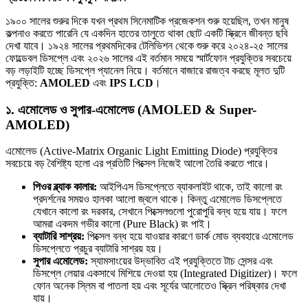
১৯০০ সালের শুরুর দিকে যখন প্রথম সিনেমাটিক প্রজেকশন শুরু হয়েছিল, তখন মানুষ
কল্পনাও করতে পারেনি যে একদিন হাতের তালুতে থাকা ছোট একটি স্ক্রিনে জীবন্ত ছবি
দেখা যাবে। ১৯২৪ সালের প্রথমদিকের টেলিভিশন থেকে শুরু করে ২০২৪-২৫ সালের
ফোল্ডেবল ডিসপ্লে এবং ২০২৬ সালের এই বর্তমান সময়ে স্মার্টফোন প্রযুক্তির সবচেয়ে
বড় লড়াইটি হচ্ছে ডিসপ্লে প্যানেল নিয়ে। বর্তমানে বাজারে রাজত্ব করছে মূলত দুটি
প্রযুক্তি:
AMOLED
এবং
IPS LCD
।
১. এমোলেড ও সুপার-এমোলেড (AMOLED & Super-
AMOLED)
এমোলেড (Active-Matrix Organic Light Emitting Diode) প্রযুক্তির
সবচেয়ে বড় বৈশিষ্ট্য হলো এর প্রতিটি পিক্সেল নিজেই আলো তৈরি করতে পারে।
পিওর ব্ল্যাক কালার:
আইপিএস ডিসপ্লেতে ব্যাকলাইট থাকে, তাই কালো রং
প্রদর্শনের সময়ও হালকা আলো জ্বলে থাকে। কিন্তু এমোলেড ডিসপ্লেতে
যেখানে কালো রং দরকার, সেখানে পিক্সেলগুলো পুরোপুরি বন্ধ হয়ে যায়। ফলে
আমরা একদম গভীর কালো (Pure Black) রং পাই।
ব্যাটারি সাশ্রয়:
পিক্সেল বন্ধ হয়ে যাওয়ার কারণে ডার্ক মোড ব্যবহারে এমোলেড
ডিসপ্লেতে প্রচুর ব্যাটারি সাশ্রয় হয়।
সুপার এমোলেড:
স্যামসাংয়ের উদ্ভাবিত এই প্রযুক্তিতে টাচ সেন্সর এবং
ডিসপ্লে লেয়ার একসাথে মিশিয়ে দেওয়া হয় (Integrated Digitizer)। ফলে
ফোন অনেক স্লিম বা পাতলা হয় এবং সূর্যের আলোতেও স্ক্রিন পরিষ্কার দেখা
যায়।