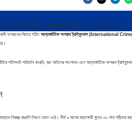
গরণ মঞ্চ’
,
‘শাহবাগ গণদাবি’
বা
‘প্রজন্ম চত্বর আন্দোলন’
নামেও পরিচিত) একটি অনন্য ও
বিরোধী অপরাধের বিচারে গঠিত
আন্তর্জাতিক অপরাধ ট্রাইব্যুনাল (International Crim
হয়।
জনীতির গতিপথই পরিবর্তন করেনি, বরং আইনের সংশোধন এনে আন্তর্জাতিক অপরাধ ট্রাইব্যুনা
ন
্যমে নিরস্ত্র বাঙালি নিধনে মেতে ওঠে। দীর্ঘ ৯ মাসের রক্তক্ষয়ী যুদ্ধে ৩০ লাখ শহীদের র