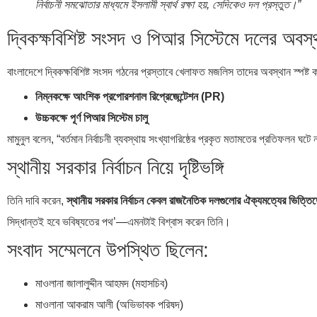
নির্বাচনী সমঝোতার মাধ্যমে ইসলামী স্বার্থ রক্ষা হয়, সেদিকেও দল প্রস্তুত।”
দ্বিকক্ষবিশিষ্ট সংসদ ও পিআর সিস্টেমে দলের অবস্
বাংলাদেশে দ্বিকক্ষবিশিষ্ট সংসদ গঠনের প্রস্তাবে খেলাফত মজলিস তাদের অবস্থান স্পষ্ট 
নিম্নকক্ষে আংশিক প্রপোরশনাল রিপ্রেজেন্টেশন (PR)
উচ্চকক্ষে পূর্ণ পিআর সিস্টেম চালু
মামুনুল বলেন, “বর্তমান নির্বাচনী ব্যবস্থায় সংখ্যাগরিষ্ঠের প্রকৃত মতামতের প্রতিফলন 
স্থানীয় সরকার নির্বাচন নিয়ে দৃষ্টিভঙ্গি
তিনি দাবি করেন,
স্থানীয় সরকার নির্বাচন কেবল রাজনৈতিক দলগুলোর ঐক্যমত্যের ভিত্তি
সিদ্ধান্তই হবে ভবিষ্যতের পথ’—এমনটাই বিশ্বাস করেন তিনি।
সংবাদ সম্মেলনে উপস্থিত ছিলেন:
মাওলানা জালালুদ্দীন আহমদ (মহাসচিব)
মাওলানা আকরাম আলী (অভিভাবক পরিষদ)