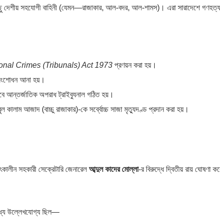
শ কিছু দেশীয় সহযোগী বাহিনী (যেমন—রাজাকার, আল-বদর, আল-শামস)। এরা সারাদেশে গণহত্য
ional Crimes (Tribunals) Act 1973
প্রণয়ন করা হয়।
 সংশোধন আনা হয়।
াবে আন্তর্জাতিক অপরাধ ট্রাইব্যুনাল গঠিত হয়।
 কালাম আজাদ (বাচ্চু রাজাকার)-কে সর্ব্বোচ্চ সাজা মৃত্যুদণ্ড প্রদান করা হয়।
তৎকালীন সহকারী সেক্রেটারি জেনারেল
আব্দুল কাদের মোল্লা
-র বিরুদ্ধে দ্বিতীয় রায় ঘোষণা 
 মধ্যে উল্লেখযোগ্য ছিল—