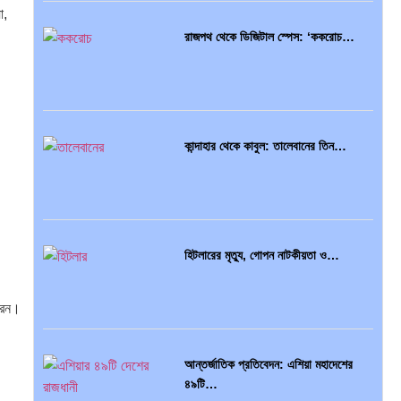
া,
রাজপথ থেকে ডিজিটাল স্পেস: ‘ককরোচ…
কান্দাহার থেকে কাবুল: তালেবানের তিন…
হিটলারের মৃত্যু, গোপন নাটকীয়তা ও…
করেন।
আন্তর্জাতিক প্রতিবেদন: এশিয়া মহাদেশের
৪৯টি…