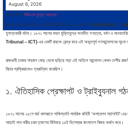
August 6, 2026
প্রতিবেদক:
বিডিএস বুলবুল আহমেদ
বাংলাদেশের রাজনৈতিক ও সামাজিক ইতিহাসে ২০১৩ সালের
শাহবাগ আন্দোলন
(যা
‘গণজা
যুগান্তকারী ঘটনা। ১৯৭১ সালের মহান মুক্তিযুদ্ধে সংঘটিত গণহত্যা, ধর্ষণ ও মানবতা
Tribunal – ICT)
-এর একটি রায়কে কেন্দ্র করে এই অভূতপূর্ব গণআন্দোলনের সূচনা 
রাজধানী ঢাকার শাহবাগ মোড় থেকে ছড়িয়ে পড়া এই অহিংস আন্দোলন কেবল দেশীয় রা
বিচার প্রক্রিয়াকেও ত্বরান্বিত করেছিল।
১. ঐতিহাসিক প্রেক্ষাপট ও ট্রাইব্যুনাল গঠ
১৯৭১ সালের ২৫শে মার্চ কালরাতে পাকিস্তানি সামরিক বাহিনী ‘অপারেশন সার্চলাইট’-এর মাধ
আড়াই লাখ নারীর চরম ত্যাগের বিনিময়ে ১৬ই ডিসেম্বর বাংলাদেশ বিজয় অর্জন করে।