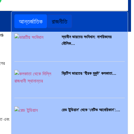
পৃথিবীতে বর্তমানে মোট দেশের সংখ্যা…
আন্তর্জাতিক
রাজনীতি
es
স্বাধীন ভারতের সংবিধান: নাগরিকদের
মৌলিক…
এশিয়ান সেঞ্চুরির দ্বৈরথ: চীন-ভারতের
বৈশ্বিক…
লের
ব্রিটিশ ভারতের ‘হীরক মুকুট’ কলকাতা…
পাকিস্তান, চীন ও বাংলাদেশ: তিন…
রেড ইন্ডিয়ান’ থেকে ‘নেটিভ আমেরিকান’:…
ক্ত এবং
আমেরিকা সারা দুনিয়ায় গণতন্ত্রের গান…