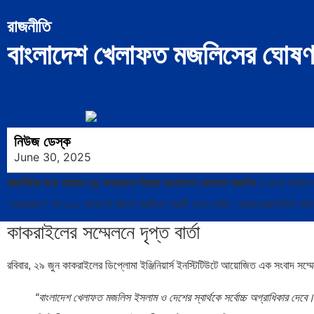
রাজনীতি
বাংলাদেশ খেলাফত মজলিসের ঘোষণা:
নিউজ ডেস্ক
June 30, 2025
রাজনীতির মঞ্চে আবারও দৃঢ় অবস্থানে ফিরছে বাংলাদেশ খেলাফত মজলিস।
দলের আমির মাও
‘প্রয়োজনে’ সব ৩০০ আসনেই রিকশা প্রতীকে প্রার্থী দেবে দলটি। আবার রাজনৈতিক স
কাকরাইলের সম্মেলনে দৃপ্ত বার্তা
রবিবার, ২৯ জুন কাকরাইলের ডিপ্লোমা ইঞ্জিনিয়ার্স ইনস্টিটিউটে আয়োজিত এক সংবাদ সম্ম
“বাংলাদেশ খেলাফত মজলিস ইসলাম ও দেশের স্বার্থকে সর্বোচ্চ অগ্রাধিকার দেবে