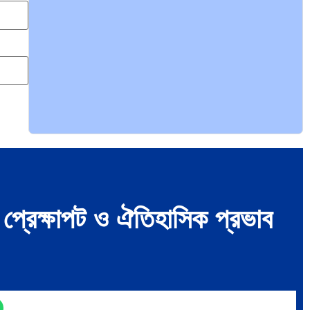
ভারত মহাসাগরের অশ্রু: শ্রীলঙ্কার ২৬…
ক্রূরতা ও ধ্বংসের মহাকাব্য: পৃথিবীর…
ব্রাজিল ও আর্জেন্টিনার কালো অধ্যায়:…
্রেক্ষাপট ও ঐতিহাসিক প্রভাব
পূর্ব ইউরোপ বনাম তুরস্ক: শত…