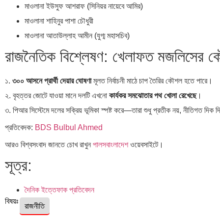
মাওলানা ইউসুফ আশরাফ (সিনিয়র নায়েবে আমির)
মাওলানা শাহিনুর পাশা চৌধুরী
মাওলানা আতাউল্লাহ আমীন (যুগ্ম মহাসচিব)
রাজনৈতিক বিশ্লেষণ: খেলাফত মজলিসের 
১.
৩০০ আসনে প্রার্থী দেয়ার ঘোষণা
মূলত নির্বাচনী মাঠে চাপ তৈরির কৌশল হতে পারে।
২. বৃহত্তর জোটে যাওয়া মানে দলটি এখনো
কার্যকর সমঝোতার পথ খোলা রেখেছে
।
৩. পিআর সিস্টেমে দলের সক্রিয় ভূমিকা স্পষ্ট করে—তারা শুধু প্রতীক নয়, নীতিগত দিক দ
প্রতিবেদক:
BDS Bulbul Ahmed
আরও বিশ্বসংবাদ জানতে চোখ রাখুন
পালসবাংলাদেশ
ওয়েবসাইটে।
সূত্র:
দৈনিক ইত্তেফাক প্রতিবেদন
বিষয়ঃ
রাজনীতি