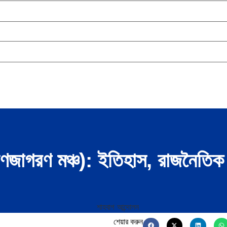
জাগরণ মঞ্চ): ইতিহাস, রাজনৈতিক প
শেয়ার করুন