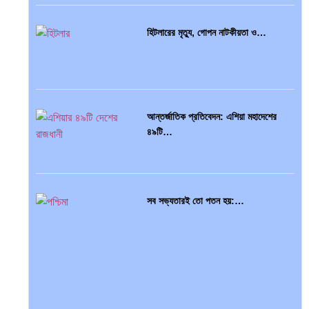
হিটলারের মৃত্যু, গোপন নাটকীয়তা ও…
আন্তর্জাতিক প্রতিবেদন: এশিয়া মহাদেশের
৪৯টি…
সব সভ্যতারই তো পতন হয়:…
বৈশ্বিক অর্থব্যবস্থা, আইএমএফ-বিশ্বব্যাংক,
ইসলামী ব্যাংকিং…