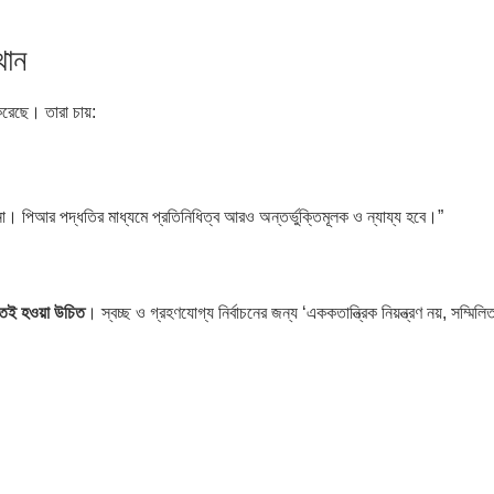
থান
করেছে। তারা চায়:
ঘটে না। পিআর পদ্ধতির মাধ্যমে প্রতিনিধিত্ব আরও অন্তর্ভুক্তিমূলক ও ন্যায্য হবে।”
তেই হওয়া উচিত
। স্বচ্ছ ও গ্রহণযোগ্য নির্বাচনের জন্য ‘এককতান্ত্রিক নিয়ন্ত্রণ নয়, সম্মিলি