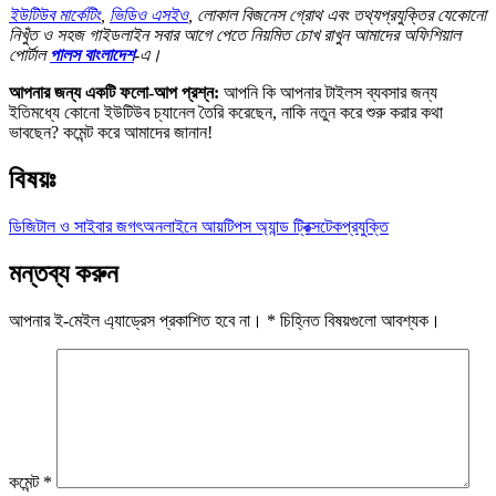
ইউটিউব মার্কেটিং
,
ভিডিও এসইও
, লোকাল বিজনেস গ্রোথ এবং তথ্যপ্রযুক্তির যেকোনো
নিখুঁত ও সহজ গাইডলাইন সবার আগে পেতে নিয়মিত চোখ রাখুন আমাদের অফিশিয়াল
পোর্টাল
পালস বাংলাদেশ
-এ।
আপনার জন্য একটি ফলো-আপ প্রশ্ন:
আপনি কি আপনার টাইলস ব্যবসার জন্য
ইতিমধ্যে কোনো ইউটিউব চ্যানেল তৈরি করেছেন, নাকি নতুন করে শুরু করার কথা
ভাবছেন? কমেন্ট করে আমাদের জানান!
বিষয়ঃ
ডিজিটাল ও সাইবার জগৎ
অনলাইনে আয়
টিপস অ্যান্ড ট্রিক্স
টেক
প্রযুক্তি
মন্তব্য করুন
আপনার ই-মেইল এ্যাড্রেস প্রকাশিত হবে না।
*
চিহ্নিত বিষয়গুলো আবশ্যক।
কমেন্ট
*