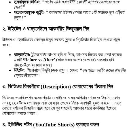
তুলনামূলক ভিডিও:
“মার্বেল নাকি গ্রানাইট? কোনটি আপনার ফ্লোরের জন্য
সেরা?”
সচেতনতামূলক কন্টেন্ট:
“বাথরুমের টাইলস কেনার আগে ৫টি মারাত্মক ভুল এড়িয়ে
চলুন।”
২. টাইটেল ও থাম্বনেইলে আকর্ষণীয় ভিজ্যুয়াল দিন
টাইলস ও ফ্লোরিংয়ের ক্ষেত্রে মানুষ সবসময় সুন্দর ও প্রিমিয়াম ডিজাইন দেখতে পছন্দ
করে।
থাম্বনেইল:
ইন্টারনেটের ঝাপসা ছবি না দিয়ে, আপনার নিজের করা সেরা কাজের
একটি
‘Before vs After’
(কাজ শুরুর আগের ও পরের) চমৎকার ছবি
থাম্বনেইলে ব্যবহার করুন।
টাইটেল:
শিরোনামে কিছুটা চমক রাখুন। যেমন:
“কম খরচে ড্রয়িং রুমের রাজকীয়
ফ্লোর ডিজাইন”
।
৩. ভিডিওর বিবরণীতে (Description) যোগাযোগের ঠিকানা দিন
ভিডিওর ডেসক্রিপশন বক্সের প্রথম ৩ লাইনের মধ্যে আপনার শোরুমের ঠিকানা, ফোন
নম্বর, হোয়াটসঅ্যাপ নম্বর এবং ফেসবুক পেজের লিংক অবশ্যই যুক্ত করবেন। এতে
কোনো দর্শকের ডিজাইন পছন্দ হলে সে খুব সহজেই আপনার সাথে কাস্টমার হিসেবে
যোগাযোগ করতে পারবে।
৪. ইউটিউব শর্টস (YouTube Shorts) ব্যবহার করুন