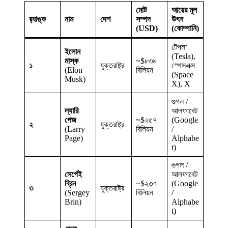
মোট
আয়ের মূল
র‍্যাঙ্ক
নাম
দেশ
সম্পদ
উৎস
(USD)
(কোম্পানি)
টেপলা
ইলোন
(Tesla),
মাস্ক
~$৮৩৯
১
যুক্তরাষ্ট্র
স্পেসএক্স
(Elon
বিলিয়ন
(Space
Musk)
X), X
গুগল /
ল্যারি
আলফাবেট
পেজ
~$২৫৭
(Google
২
যুক্তরাষ্ট্র
(Larry
বিলিয়ন
/
Page)
Alphabe
t)
গুগল /
সের্গেই
আলফাবেট
ব্রিন
~$২৩৭
(Google
৩
যুক্তরাষ্ট্র
(Sergey
বিলিয়ন
/
Brin)
Alphabe
t)