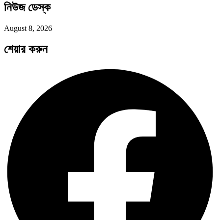
নিউজ ডেস্ক
পরবর্তী রাষ্ট্রপতি নির্বাচন ২০২৬: আলোচনায়…
August 8, 2026
শেয়ার করুন
প্রথাগত মেধা, স্ট্র্যাটেজিক গভর্নেন্স ও…
পদ্মা সেতু ও রেল সংযোগ…
বৈশ্বিক অর্থব্যবস্থা, আইএমএফ-বিশ্বব্যাংক, ইসলামী
ব্যাংকিং…
অর্থ পাচারের মহাকাব্য: ১০০ ডলারের…