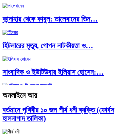
কান্দাহার থেকে কাবুল: তালেবানের তিন…
এশিয়ান সেঞ্চুরির দ্বৈরথ: চীন-ভারতের বৈশ্বিক…
হিটলারের মৃত্যু, গোপন নাটকীয়তা ও…
সাংবাদিক ও ইউটিউবার ইলিয়াস হোসেন:…
অনলাইনে আয়
আন্তর্জাতিক প্রতিবেদন: এশিয়া মহাদেশের ৪৯টি…
বর্তমানে পৃথিবীর ১০ জন শীর্ষ ধনী ব্যক্তি (ফোর্বস
হালনাগাদ তালিকা)
সব সভ্যতারই তো পতন হয়:…