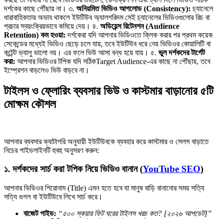
দর্শকের কাছে পৌঁছায় না। ৩.
অনিয়মিত ভিডিও আপলোড (Consistency):
চ্যানেলে
ধারাবাহিকতার অভাব থাকলে ইউটিউব অ্যালগরিদম সেই চ্যানেলের ভিডিওগুলোর রিচ বা
প্রচার স্বয়ংক্রিয়ভাবে কমিয়ে দেয়। ৪.
অডিয়েন্স রিটেনশন (Audience
Retention) কম হওয়া:
দর্শকেরা যদি আপনার ভিডিওতে ক্লিক করার পর প্রথম কয়েক
সেকেন্ডের মধ্যেই ভিডিও ছেড়ে চলে যায়, তবে ইউটিউব ধরে নেয় ভিডিওর কোয়ালিটি বা
কন্টেন্ট ভ্যালু ভালো নয়। এর ফলে ভিউ আসা বন্ধ হয়ে যায়। ৫.
ভুল দর্শকদের টার্গেট
করা:
আপনার ভিডিওর টপিক যদি সঠিকTarget Audience-এর কাছে না পৌঁছায়, তবে
ইম্প্রেশন বাড়লেও ভিউ বাড়বে না।
টাইলস ও ফ্লোরিং ব্যবসার ভিউ ও কাস্টমার বাড়ানোর ৫টি
মোক্ষম কৌশল
আপনার ব্যবসার ক্যাটাগরি অনুযায়ী ইউটিউবকে ব্যবহার করে কাস্টমার ও সেলস বাড়াতে
নিচের গাইডলাইনটি হুবহু অনুসরণ করুন:
১. দর্শকদের সার্চ করা টপিক নিয়ে ভিডিও বানান (
YouTube SEO
)
আপনার ভিডিওর শিরোনাম (Title) এমন হতে হবে যা মানুষ বাড়ি বানানোর সময় সত্যি
সত্যি গুগল বা ইউটিউবে লিখে সার্চ করে।
বাজেট গাইড:
“৫০০ স্কয়ার ফিট ঘরের টাইলস খরচ কত? [২০২৬ আপডেট]”