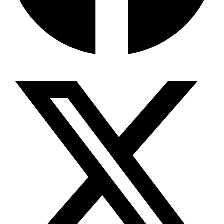
দক্ষিণ এশিয়ায় ‘জেন-জি’ বিপ্লব: বাংলাদেশ,…
বিশেষ ইন-ডেপ্থ রিপোর্ট: ক্রীড়া উৎসবে…