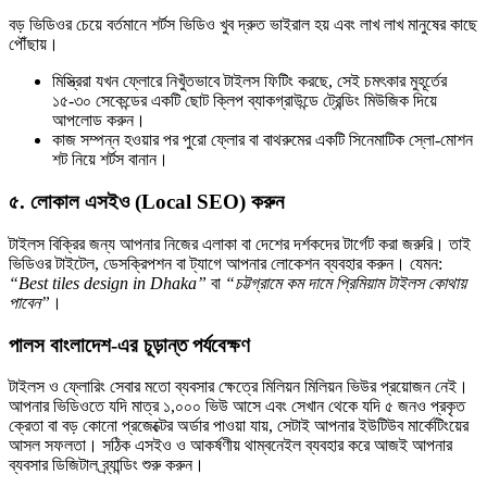
বড় ভিডিওর চেয়ে বর্তমানে শর্টস ভিডিও খুব দ্রুত ভাইরাল হয় এবং লাখ লাখ মানুষের কাছে
পৌঁছায়।
মিস্ত্রিরা যখন ফ্লোরে নিখুঁতভাবে টাইলস ফিটিং করছে, সেই চমৎকার মুহূর্তের
১৫-৩০ সেকেন্ডের একটি ছোট ক্লিপ ব্যাকগ্রাউন্ডে ট্রেন্ডিং মিউজিক দিয়ে
আপলোড করুন।
কাজ সম্পন্ন হওয়ার পর পুরো ফ্লোর বা বাথরুমের একটি সিনেমাটিক স্লো-মোশন
শট নিয়ে শর্টস বানান।
৫. লোকাল এসইও (Local SEO) করুন
টাইলস বিক্রির জন্য আপনার নিজের এলাকা বা দেশের দর্শকদের টার্গেট করা জরুরি। তাই
ভিডিওর টাইটেল, ডেসক্রিপশন বা ট্যাগে আপনার লোকেশন ব্যবহার করুন। যেমন:
“Best tiles design in Dhaka”
বা
“চট্টগ্রামে কম দামে প্রিমিয়াম টাইলস কোথায়
পাবেন”
।
পালস বাংলাদেশ-এর চূড়ান্ত পর্যবেক্ষণ
টাইলস ও ফ্লোরিং সেবার মতো ব্যবসার ক্ষেত্রে মিলিয়ন মিলিয়ন ভিউর প্রয়োজন নেই।
আপনার ভিডিওতে যদি মাত্র ১,০০০ ভিউ আসে এবং সেখান থেকে যদি ৫ জনও প্রকৃত
ক্রেতা বা বড় কোনো প্রজেক্টের অর্ডার পাওয়া যায়, সেটাই আপনার ইউটিউব মার্কেটিংয়ের
আসল সফলতা। সঠিক এসইও ও আকর্ষণীয় থাম্বনেইল ব্যবহার করে আজই আপনার
ব্যবসার ডিজিটাল ব্র্যান্ডিং শুরু করুন।