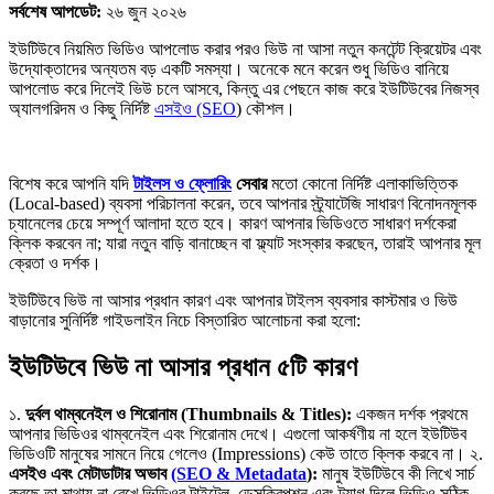
সর্বশেষ আপডেট:
২৬ জুন ২০২৬
ইউটিউবে নিয়মিত ভিডিও আপলোড করার পরও ভিউ না আসা নতুন কনটেন্ট ক্রিয়েটর এবং
উদ্যোক্তাদের অন্যতম বড় একটি সমস্যা। অনেকে মনে করেন শুধু ভিডিও বানিয়ে
আপলোড করে দিলেই ভিউ চলে আসবে, কিন্তু এর পেছনে কাজ করে ইউটিউবের নিজস্ব
অ্যালগরিদম ও কিছু নির্দিষ্ট
এসইও (SEO
) কৌশল।
বিশেষ করে আপনি যদি
টাইলস ও ফ্লোরিং
সেবার
মতো কোনো নির্দিষ্ট এলাকাভিত্তিক
(Local-based) ব্যবসা পরিচালনা করেন, তবে আপনার স্ট্র্যাটেজি সাধারণ বিনোদনমূলক
চ্যানেলের চেয়ে সম্পূর্ণ আলাদা হতে হবে। কারণ আপনার ভিডিওতে সাধারণ দর্শকেরা
ক্লিক করবেন না; যারা নতুন বাড়ি বানাচ্ছেন বা ফ্ল্যাট সংস্কার করছেন, তারাই আপনার মূল
ক্রেতা ও দর্শক।
ইউটিউবে ভিউ না আসার প্রধান কারণ এবং আপনার টাইলস ব্যবসার কাস্টমার ও ভিউ
বাড়ানোর সুনির্দিষ্ট গাইডলাইন নিচে বিস্তারিত আলোচনা করা হলো:
ইউটিউবে ভিউ না আসার প্রধান ৫টি কারণ
১.
দুর্বল থাম্বনেইল ও শিরোনাম (Thumbnails & Titles):
একজন দর্শক প্রথমে
আপনার ভিডিওর থাম্বনেইল এবং শিরোনাম দেখে। এগুলো আকর্ষণীয় না হলে ইউটিউব
ভিডিওটি মানুষের সামনে নিয়ে গেলেও (Impressions) কেউ তাতে ক্লিক করবে না। ২.
এসইও এবং মেটাডাটার অভাব
(SEO & Metadata
):
মানুষ ইউটিউবে কী লিখে সার্চ
করছে তা মাথায় না রেখে ভিডিওর টাইটেল, ডেসক্রিপশন এবং ট্যাগ দিলে ভিডিও সঠিক