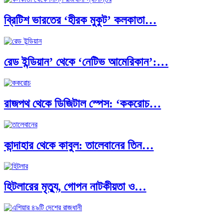
ব্রিটিশ ভারতের ‘হীরক মুকুট’ কলকাতা…
রেড ইন্ডিয়ান’ থেকে ‘নেটিভ আমেরিকান’:…
রাজপথ থেকে ডিজিটাল স্পেস: ‘ককরোচ…
কান্দাহার থেকে কাবুল: তালেবানের তিন…
হিটলারের মৃত্যু, গোপন নাটকীয়তা ও…