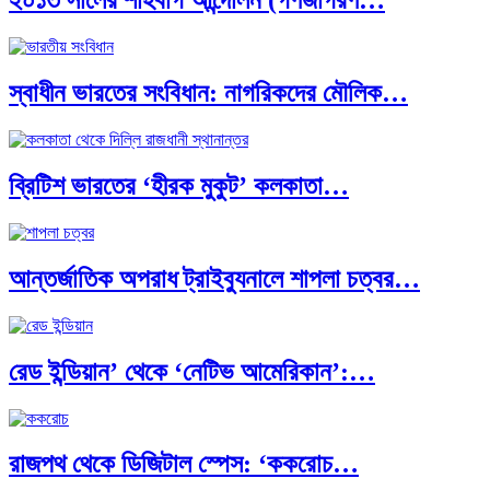
২০১৩ সালের শাহবাগ আন্দোলন (গণজাগরণ…
বিশেষ ইন-ডেপ্থ রিপোর্ট: ক্রীড়া উৎসবে…
স্বাধীন ভারতের সংবিধান: নাগরিকদের মৌলিক…
ভারত মহাসাগরের অশ্রু: শ্রীলঙ্কার ২৬…
ব্রিটিশ ভারতের ‘হীরক মুকুট’ কলকাতা…
ক্রূরতা ও ধ্বংসের মহাকাব্য: পৃথিবীর…
আন্তর্জাতিক অপরাধ ট্রাইব্যুনালে শাপলা চত্বর…
ব্রাজিল ও আর্জেন্টিনার কালো অধ্যায়:…
রেড ইন্ডিয়ান’ থেকে ‘নেটিভ আমেরিকান’:…
পূর্ব ইউরোপ বনাম তুরস্ক: শত…
রাজপথ থেকে ডিজিটাল স্পেস: ‘ককরোচ…
পৃথিবীতে বর্তমানে মোট দেশের সংখ্যা…