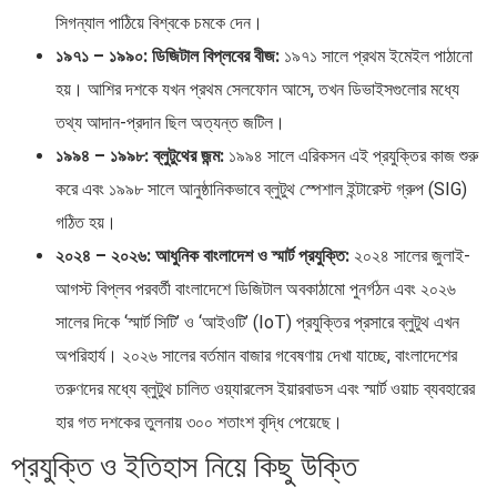
সিগন্যাল পাঠিয়ে বিশ্বকে চমকে দেন।
১৯৭১ – ১৯৯০: ডিজিটাল বিপ্লবের বীজ:
১৯৭১ সালে প্রথম ইমেইল পাঠানো
হয়। আশির দশকে যখন প্রথম সেলফোন আসে, তখন ডিভাইসগুলোর মধ্যে
তথ্য আদান-প্রদান ছিল অত্যন্ত জটিল।
১৯৯৪ – ১৯৯৮: ব্লুটুথের জন্ম:
১৯৯৪ সালে এরিকসন এই প্রযুক্তির কাজ শুরু
করে এবং ১৯৯৮ সালে আনুষ্ঠানিকভাবে ব্লুটুথ স্পেশাল ইন্টারেস্ট গ্রুপ (SIG)
গঠিত হয়।
২০২৪ – ২০২৬: আধুনিক বাংলাদেশ ও স্মার্ট প্রযুক্তি:
২০২৪ সালের জুলাই-
আগস্ট বিপ্লব পরবর্তী বাংলাদেশে ডিজিটাল অবকাঠামো পুনর্গঠন এবং ২০২৬
সালের দিকে ‘স্মার্ট সিটি’ ও ‘আইওটি’ (IoT) প্রযুক্তির প্রসারে ব্লুটুথ এখন
অপরিহার্য। ২০২৬ সালের বর্তমান বাজার গবেষণায় দেখা যাচ্ছে, বাংলাদেশের
তরুণদের মধ্যে ব্লুটুথ চালিত ওয়্যারলেস ইয়ারবাডস এবং স্মার্ট ওয়াচ ব্যবহারের
হার গত দশকের তুলনায় ৩০০ শতাংশ বৃদ্ধি পেয়েছে।
প্রযুক্তি ও ইতিহাস নিয়ে কিছু উক্তি