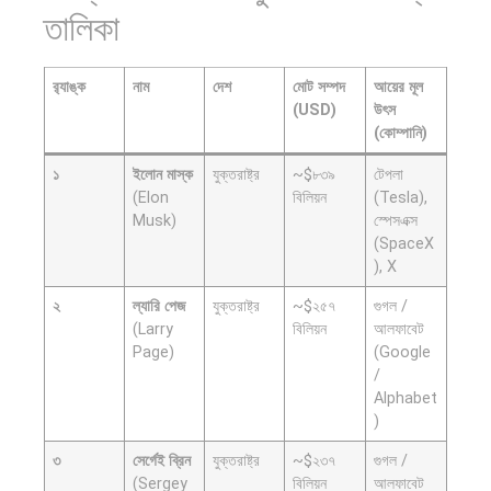
তো পতন হয়:
রাষ্ট্রপতি
তালিকা
…
নির্বাচন ২০২৬:
আলোচনায়…
র‍্যাঙ্ক
নাম
দেশ
মোট সম্পদ
আয়ের মূল
(USD)
উৎস
(কোম্পানি)
১
ইলোন মাস্ক
যুক্তরাষ্ট্র
~$৮৩৯
টেপলা
(Elon
বিলিয়ন
(Tesla),
Musk)
স্পেসএক্স
প্রথাগত মেধা,
পদ্মা সেতু ও
(SpaceX
স্ট্র্যাটেজিক
রেল সংযোগ…
), X
গভর্নেন্স ও…
২
ল্যারি পেজ
যুক্তরাষ্ট্র
~$২৫৭
গুগল /
(Larry
বিলিয়ন
আলফাবেট
Page)
(Google
/
Alphabet
)
বৈশ্বিক
অর্থ পাচারের
৩
সের্গেই ব্রিন
যুক্তরাষ্ট্র
~$২৩৭
গুগল /
(Sergey
বিলিয়ন
আলফাবেট