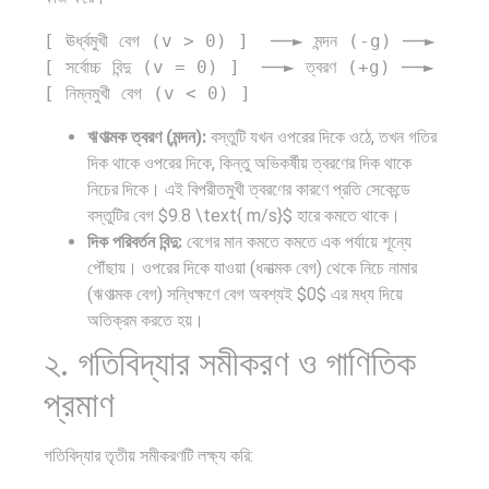
সংখ্যা…
ভারতের
সভ্যতারই
রাষ্ট্রপতি
বৈশ্বিক…
তো পতন
নির্বাচন
[ ঊর্ধ্বমুখী বেগ (v > 0) ]  ──► মন্দন (-g) ──►  
[ সর্বোচ্চ বিন্দু (v = 0) ]  ──► ত্বরণ (+g) ──►  
হয়:…
২০২৬:
আলোচনায়…
ঋণাত্মক ত্বরণ (মন্দন):
বস্তুটি যখন ওপরের দিকে ওঠে, তখন গতির
দিক থাকে ওপরের দিকে, কিন্তু অভিকর্ষীয় ত্বরণের দিক থাকে
নিচের দিকে। এই বিপরীতমুখী ত্বরণের কারণে প্রতি সেকেন্ডে
বস্তুটির বেগ $9.8 \text{ m/s}$ হারে কমতে থাকে।
দিক পরিবর্তন বিন্দু:
বেগের মান কমতে কমতে এক পর্যায়ে শূন্যে
প্রথাগত
পদ্মা সেতু ও
পৌঁছায়। ওপরের দিকে যাওয়া (ধনাত্মক বেগ) থেকে নিচে নামার
মেধা,
রেল
(ঋণাত্মক বেগ) সন্ধিক্ষণে বেগ অবশ্যই $0$ এর মধ্য দিয়ে
অতিক্রম করতে হয়।
স্ট্র্যাটেজিক
সংযোগ…
২. গতিবিদ্যার সমীকরণ ও গাণিতিক
গভর্নেন্স ও…
প্রমাণ
গতিবিদ্যার তৃতীয় সমীকরণটি লক্ষ্য করি: