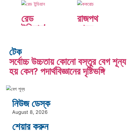
এশিয়ায়
ডেপ্থ
‘জেন-জি’
রিপোর্ট:
রেড
রাজপথ
বিপ্লব:
ক্রীড়া
ইন্ডিয়ান’
থেকে
বাংলাদেশ,…
উৎসবে…
থেকে
ডিজিটাল
‘নেটিভ
স্পেস:
টেক
আমেরিকান’:
‘ককরোচ…
সর্বোচ্চ উচ্চতায় কোনো বস্তুর বেগ শূন্য
…
ভারত
হয় কেন? পদার্থবিজ্ঞানের দৃষ্টিভঙ্গি
ক্রূরতা ও
মহাসাগরের
ধ্বংসের
অশ্রু:
মহাকাব্য:
শ্রীলঙ্কার
নিউজ ডেস্ক
পৃথিবীর…
কান্দাহার
হিটলারের
২৬…
August 8, 2026
থেকে কাবুল:
মৃত্যু, গোপন
শেয়ার করুন
তালেবানের
নাটকীয়তা