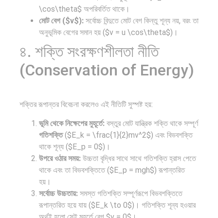
\cos\theta$ অপরিবর্তিত থাকে।
মোট বেগ ($v$):
সর্বোচ্চ বিন্দুতে মোট বেগ কিন্তু শূন্য নয়, বরং তা
অনুভূমিক বেগের সমান হয় ($v = u \cos\theta$)।
৪. শক্তি সংরক্ষণশীলতা নীতি
(Conservation of Energy)
শক্তির রূপান্তর বিবেচনা করলেও এই নীতিটি সুস্পষ্ট হয়:
ভূমি থেকে নিক্ষেপের মুহূর্তে:
বস্তুর মোট যান্ত্রিক শক্তি থাকে সম্পূর্ণ
গতিশক্তি
($E_k = \frac{1}{2}mv^2$) এবং বিভবশক্তি
থাকে শূন্য ($E_p = 0$)।
উপরে ওঠার সময়:
উচ্চতা বৃদ্ধির সাথে সাথে গতিশক্তি হ্রাস পেতে
থাকে এবং তা বিভবশক্তিতে ($E_p = mgh$) রূপান্তরিত
হয়।
সর্বোচ্চ উচ্চতায়:
সমস্ত গতিশক্তি সম্পূর্ণরূপে বিভবশক্তিতে
রূপান্তরিত হয়ে যায় ($E_k \to 0$)। গতিশক্তি শূন্য হওয়ার
অর্থই হলো সেই মুহূর্তে বেগ $v = 0$।