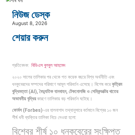
তিন…
নিউজ ডেস্ক
ব্রাজিল ও
পূর্ব ইউরোপ
August 8, 2026
আর্জেন্টিনার
বনাম তুরস্ক:
কালো অধ্যায়:
শেয়ার করুন
শত…
সাংবাদিক ও
…
আন্তর্জাতিক
ইউটিউবার
প্রতিবেদন:
ইলিয়াস
প্রতিবেদক:
বিডিএস বুলবুল আহমেদ
এশিয়া
হোসেন:…
২০২০ সালের তালিকার পর থেকে গত কয়েক বছরে বিশ্ব অর্থনীতি এবং
মহাদেশের
ধনকুবেরদের সম্পদের পরিমাণে আমূল পরিবর্তন এসেছে। বিশেষ করে
কৃত্রিম
৪৯টি…
পৃথিবীতে
এশিয়ান
বুদ্ধিমত্তা (AI), বৈদ্যুতিক যানবাহন, টেকনোলজি ও সেমিকন্ডাক্টর খাতের
অভাবনীয় বৃদ্ধির
কারণে তালিকায় বড় পরিবর্তন ঘটেছে।
বর্তমানে মোট
সেঞ্চুরির
দেশের
দ্বৈরথ: চীন-
ফোর্বস (Forbes)
-এর হালনাগাদ তথ্যানুসারে বর্তমানে বিশ্বের ১০ জন
শীর্ষ ধনী ব্যক্তির তালিকা নিচে দেওয়া হলো:
সংখ্যা…
ভারতের
সব সভ্যতারই
পরবর্তী
বিশ্বের শীর্ষ ১০ ধনকুবেরের সংক্ষিপ্ত
বৈশ্বিক…