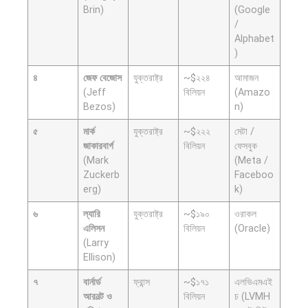
অর্থব্যবস্থা,
মহাকাব্য: ১০০
Brin)
(Google
আইএমএফ-
ডলারের…
/
বিশ্বব্যাংক,
Alphabet
)
ইসলামী
৪
জেফ বেজোস
যুক্তরাষ্ট্র
~$২২৪
আমাজন
ব্যাংকিং…
(Jeff
বিলিয়ন
(Amazo
Bezos)
n)
৫
মার্ক
যুক্তরাষ্ট্র
~$২২২
মেটা /
জাকারবার্গ
বিলিয়ন
ফেসবুক
(Mark
(Meta /
Zuckerb
Faceboo
দক্ষিণ এশিয়ায়
বিশেষ ইন-
erg)
k)
‘জেন-জি’
ডেপ্থ রিপোর্ট:
৬
ল্যারি
যুক্তরাষ্ট্র
~$১৯০
ওরাকল
বিপ্লব:
ক্রীড়া
এলিসন
বিলিয়ন
(Oracle)
বাংলাদেশ,…
উৎসবে…
(Larry
Ellison)
৭
বার্নার্ড
ফ্রান্স
~$১৭১
এলভিএমএই
আরনল্ট ও
বিলিয়ন
চ (LVMH