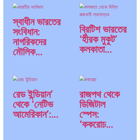
স্বাধীন ভারতের
ব্রিটিশ ভারতের
সংবিধান:
‘হীরক মুকুট’
নাগরিকদের
কলকাতা…
মৌলিক…
রেড ইন্ডিয়ান’
রাজপথ থেকে
থেকে ‘নেটিভ
ডিজিটাল
আমেরিকান’:…
স্পেস:
‘ককরোচ…