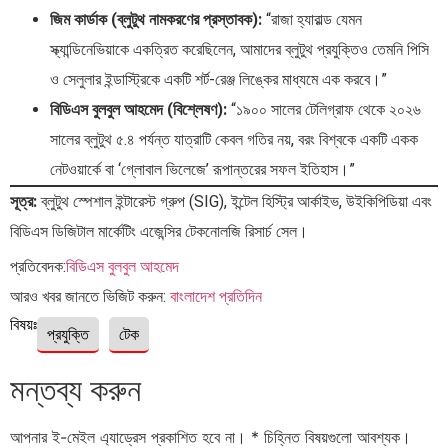
জিম কার্ডাক (ব্লুটুথ নামকরণের প্রস্তাবক):
“রাজা হ্যারাল্ড যেমন
স্ক্যান্ডিনেভিয়াকে একত্রিত করেছিলেন, আমাদের ব্লুটুথ প্রযুক্তিও তেমনি পিসি
ও সেলুলার ইন্ডাস্ট্রিকে একটি শর্ট-রেঞ্জ লিঙ্কের মাধ্যমে এক করবে।”
বিডিএস বুলবুল আহমেদ (বিশ্লেষণ):
“১৯০০ সালের টেলিগ্রাফ থেকে ২০২৬
সালের ব্লুটুথ ৫.৪ পর্যন্ত যাত্রাটি কেবল গতির নয়, বরং বিশ্বকে একটি একক
নেটওয়ার্কে বা ‘গ্লোবাল ভিলেজে’ রূপান্তরের সফল ইতিহাস।”
সূত্র:
ব্লুটুথ স্পেশাল ইন্টারেস্ট গ্রুপ (SIG), ইন্টেল হিস্ট্রি আর্কাইভ, উইকিপিডিয়া এবং
বিডিএস ডিজিটাল মার্কেটিং এজেন্সির টেকনোলজি রিসার্চ সেল।
প্রতিবেদক:
বিডিএস বুলবুল আহমেদ
আরও খবর জানতে ভিজিট করুন:
বাংলাদেশ
প্রতিদিন
বিষয়ঃ
প্রযুক্তি
টেক
মন্তব্য করুন
আপনার ই-মেইল এ্যাড্রেস প্রকাশিত হবে না।
*
চিহ্নিত বিষয়গুলো আবশ্যক।