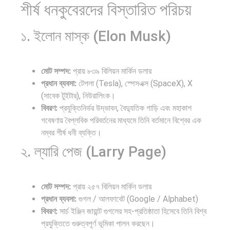
শীর্ষ ধনকুবেরদের বিস্তারিত পরিচয়
১. ইলোন মাস্ক (Elon Musk)
মোট সম্পদ:
প্রায় ৮৩৯ বিলিয়ন মার্কিন ডলার
প্রধান ব্যবসা:
টেপলা (Tesla), স্পেসএক্স (SpaceX), X
(সাবেক টুইটার), নিউরালিংক।
বিবরণ:
প্রযুক্তিনির্ভর উদ্ভাবন, বৈদ্যুতিক গাড়ি এবং মহাকাশ
গবেষণায় বৈপ্লবিক পরিবর্তনের মাধ্যমে তিনি বর্তমানে বিশ্বের এক
নম্বর শীর্ষ ধনী ব্যক্তি।
২. ল্যারি পেজ (Larry Page)
মোট সম্পদ:
প্রায় ২৫৭ বিলিয়ন মার্কিন ডলার
প্রধান ব্যবসা:
গুগল / আলফাবেট (Google / Alphabet)
বিবরণ:
সার্চ ইঞ্জিন জায়ান্ট গুগলের সহ-প্রতিষ্ঠাতা হিসেবে তিনি বিশ্ব
প্রযুক্তিতে গুরুত্বপূর্ণ ভূমিকা পালন করছেন।