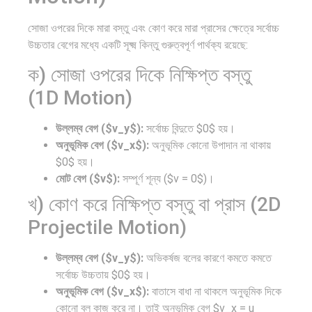
বাংলাদেশ,…
উৎসবে…
সোজা ওপরের দিকে মারা বস্তু এবং কোণ করে মারা প্রাসের ক্ষেত্রে সর্বোচ্চ
উচ্চতার বেগের মধ্যে একটি সূক্ষ্ম কিন্তু গুরুত্বপূর্ণ পার্থক্য রয়েছে:
ক) সোজা ওপরের দিকে নিক্ষিপ্ত বস্তু
(1D Motion)
উল্লম্ব বেগ ($v_y$):
সর্বোচ্চ বিন্দুতে $0$ হয়।
অনুভূমিক বেগ ($v_x$):
অনুভূমিক কোনো উপাদান না থাকায়
$0$ হয়।
মোট বেগ ($v$):
সম্পূর্ণ শূন্য ($v = 0$)।
খ) কোণ করে নিক্ষিপ্ত বস্তু বা প্রাস (2D
Projectile Motion)
উল্লম্ব বেগ ($v_y$):
অভিকর্ষজ বলের কারণে কমতে কমতে
সর্বোচ্চ উচ্চতায় $0$ হয়।
অনুভূমিক বেগ ($v_x$):
বাতাসে বাধা না থাকলে অনুভূমিক দিকে
কোনো বল কাজ করে না। তাই অনুভূমিক বেগ $v_x = u