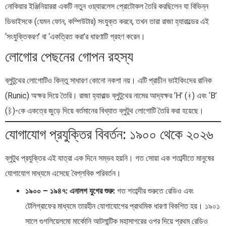
নোকিয়ার ইঞ্জিনিয়াররা একটি নতুন ওয়্যারলেস প্রোটোকল তৈরি করছিলেন যা বিভিন্ন
ডিভাইসকে (যেমন ফোন, কম্পিউটার) সংযুক্ত করবে, তখন তারা রাজা হ্যারাল্ডের এই
‘সংযুক্তিকরণ’ বা ‘একত্রিত করা’র ধারণাটি গ্রহণ করেন।
লোগোর পেছনের গোপন রহস্য
ব্লুটুথের লোগোটিও কিন্তু সাধারণ কোনো নকশা নয়। এটি প্রাচীন ভাইকিংদের রানিক
(Runic) অক্ষর দিয়ে তৈরি। রাজা হ্যারাল্ড ব্লুটুথের নামের আদ্যক্ষর ‘H’ (ᚼ) এবং ‘B’
(ᛒ)-কে একত্রে জুড়ে দিয়ে বর্তমানের বিখ্যাত ব্লুটুথ লোগোটি তৈরি করা হয়েছে।
যোগাযোগ প্রযুক্তির বিবর্তন: ১৯০০ থেকে ২০২৬
ব্লুটুথ প্রযুক্তির এই যাত্রা এক দিনে সম্ভব হয়নি। গত সোয়া এক শতাব্দীতে মানুষের
যোগাযোগ মাধ্যমে এসেছে বৈপ্লবিক পরিবর্তন।
১৯০০ – ১৯৪৭: এনালগ যুগের শুরু:
গত শতাব্দীর শুরুতে রেডিও এবং
টেলিগ্রাফের মাধ্যমে তারহীন যোগাযোগের প্রাথমিক ধারণা বিকশিত হয়। ১৯০১
সালে গুগলিয়েলমো মার্কোনি আটলান্টিক মহাসাগরের ওপর দিয়ে প্রথম রেডিও