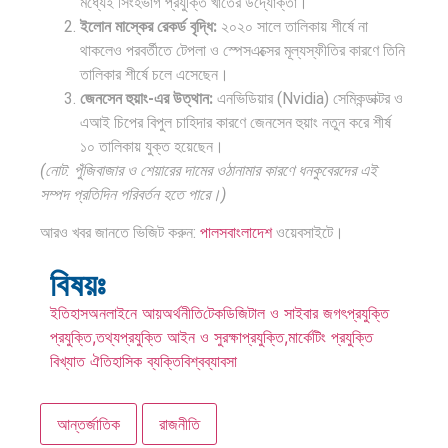
মধ্যেই সিংহভাগ প্রযুক্তি খাতের উদ্যোক্তা।
ইলোন মাস্কের রেকর্ড বৃদ্ধি:
২০২০ সালে তালিকায় শীর্ষে না
থাকলেও পরবর্তীতে টেপলা ও স্পেসএক্সের মূল্যস্ফীতির কারণে তিনি
তালিকার শীর্ষে চলে এসেছেন।
জেনসেন হুয়াং-এর উত্থান:
এনভিডিয়ার (Nvidia) সেমিকন্ডাক্টর ও
এআই চিপের বিপুল চাহিদার কারণে জেনসেন হুয়াং নতুন করে শীর্ষ
১০ তালিকায় যুক্ত হয়েছেন।
(নোট: পুঁজিবাজার ও শেয়ারের দামের ওঠানামার কারণে ধনকুবেরদের এই
সম্পদ প্রতিদিন পরিবর্তন হতে পারে।)
আরও খবর জানতে ভিজিট করুন:
পালসবাংলাদেশ
ওয়েবসাইটে।
বিষয়ঃ
ইতিহাস
অনলাইনে আয়
অর্থনীতি
টেক
ডিজিটাল ও সাইবার জগৎ
প্রযুক্তি
প্রযুক্তি,তথ্যপ্রযুক্তি আইন ও সুরক্ষা
প্রযুক্তি,মার্কেটিং প্রযুক্তি
বিখ্যাত ঐতিহাসিক ব্যক্তি
বিশ্ব
ব্যাবসা
আন্তর্জাতিক
রাজনীতি