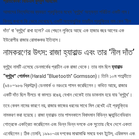
প্রতিবেদক: বিডিএস বুলবুল আহমেদ
আমাদের নিত্যদিনের ব্যবহৃত প্রযুক্তির মধ্যে ‘ব্লুটুথ’ অত্যন্ত পরিচিত একটি নাম।
কিন্তু কখনো কি ভেবে দেখেছেন, একটি অত্যাধুনিক তারহীন প্রযুক্তির নাম কেন ‘নীল
দাঁত’ বা ‘ব্লুটুথ’ রাখা হলো? এর পেছনে লুকিয়ে আছে এক হাজার বছর আগের এক
ইউরোপীয় রাজার রোমাঞ্চকর ইতিহাস।
নামকরণের উৎস: রাজা হ্যারাল্ড এবং তার ‘নীল দাঁত’
ব্লুটুথ নামটি এসেছে ডেনমার্কের প্রাচীন এক রাজা থেকে। তার নাম ছিল
হ্যারাল্ড
“ব্লুটুথ” গোর্মসন
(Harald “Bluetooth” Gormsson)। তিনি ১০ম শতাব্দীতে
(৯৪০–৯৮৬ খ্রিস্টাব্দ) ডেনমার্ক ও নরওয়ে শাসন করেছিলেন। কথিত আছে, রাজার
একটি দাঁত ছিল নীলচে বা কালচে রঙের, যেখান থেকেই তার ডাকনাম হয়ে যায় ‘ব্লুটুথ’।
তবে কেবল নামের কারণে নয়, রাজার কাজের ধরনের সাথে মিল রেখেই এই প্রযুক্তির
নামকরণ করা হয়েছে। রাজা হ্যারাল্ড তার শাসনকালে বিবাদমান বিভিন্ন স্ক্যান্ডিনেভিয়ান
গোত্রকে একত্রিত করেছিলেন এবং ভিন্ন ভিন্ন দলকে এক সুতোয় বেঁধে দেশে একতা
এনেছিলেন। ঠিক তেমনি, ১৯৯০-এর দশকের মাঝামাঝি সময়ে যখন ইন্টেল, এরিকসন এবং