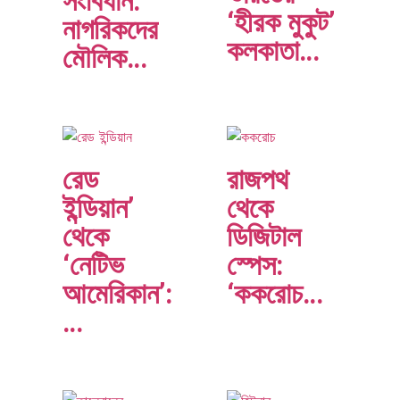
সংবিধান:
‘হীরক মুকুট’
নাগরিকদের
কলকাতা…
মৌলিক…
রেড
রাজপথ
ইন্ডিয়ান’
থেকে
থেকে
ডিজিটাল
‘নেটিভ
স্পেস:
আমেরিকান’:
‘ককরোচ…
…