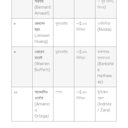
পরিবার
– লুই ভিটন,
(Bernard
ডিওর)
Arnault)
৮
জেনসেন
যুক্তরাষ্ট্র
~$১৫৪
এনভিডিয়া
হুয়াং
বিলিয়ন
(Nvidia)
(Jensen
Huang)
৯
ওয়ারেন
যুক্তরাষ্ট্র
~$১৪৯
বার্কশায়ার
বাফেট
বিলিয়ন
হ্যাথাওয়ে
(Warren
(Berkshir
Buffett)
e
Hathaw
ay)
১০
আমেনসিও
স্পেন
~$১৪৮
ইন্ডিটেক্স
ওর্তেগা
বিলিয়ন
গ্রুপ
(Amanci
(Inditex
o
/ Zara)
Ortega)