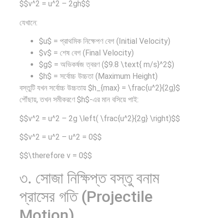
$$v^2 = u^2 – 2gh$$
বৈশ্বিক
অর্থ পাচারের
যেখানে:
অর্থব্যবস্থা,
মহাকাব্য:
আইএমএফ-
১০০
$u$ = প্রাথমিক নিক্ষেপণ বেগ (Initial Velocity)
$v$ = শেষ বেগ (Final Velocity)
বিশ্বব্যাংক,
ডলারের…
$g$ = অভিকর্ষজ ত্বরণ ($9.8 \text{ m/s}^2$)
ইসলামী
$h$ = সর্বোচ্চ উচ্চতা (Maximum Height)
ব্যাংকিং…
বস্তুটি যখন সর্বোচ্চ উচ্চতায় $h_{max} = \frac{u^2}{2g}$
পৌঁছায়, তখন সমীকরণে $h$-এর মান বসিয়ে পাই:
$$v^2 = u^2 – 2g \left( \frac{u^2}{2g} \right)$$
$$v^2 = u^2 – u^2 = 0$$
দক্ষিণ
বিশেষ ইন-
$$\therefore v = 0$$
এশিয়ায়
ডেপ্থ
৩. সোজা নিক্ষিপ্ত বস্তু বনাম
‘জেন-জি’
রিপোর্ট:
প্রাসের গতি (Projectile
বিপ্লব:
ক্রীড়া
Motion)