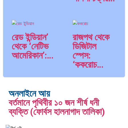
দক্ষিণ এশিয়ায়
বিশেষ ইন-
‘জেন-জি’
ডেপ্থ রিপোর্ট:
বিপ্লব:
ক্রীড়া
বাংলাদেশ,…
উৎসবে…
রেড ইন্ডিয়ান’
রাজপথ থেকে
থেকে ‘নেটিভ
ডিজিটাল
আমেরিকান’:…
স্পেস:
‘ককরোচ…
ভারত
ক্রূরতা ও
মহাসাগরের
ধ্বংসের
অশ্রু:
মহাকাব্য:
অনলাইনে আয়
শ্রীলঙ্কার
পৃথিবীর…
বর্তমানে পৃথিবীর ১০ জন শীর্ষ ধনী
কান্দাহার থেকে
হিটলারের মৃত্যু,
২৬…
ব্যক্তি (ফোর্বস হালনাগাদ তালিকা)
কাবুল:
গোপন
তালেবানের
নাটকীয়তা ও…