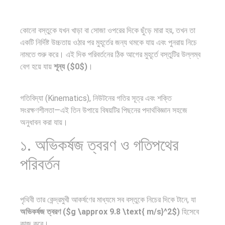
তিন…
ও…
ব্রাজিল ও
কোনো বস্তুকে যখন খাড়া বা সোজা ওপরের দিকে ছুঁড়ে মারা হয়, তখন তা
আর্জেন্টিনার
একটি নির্দিষ্ট উচ্চতায় ওঠার পর মুহূর্তের জন্য থমকে যায় এবং পুনরায় নিচে
পূর্ব ইউরোপ
কালো
নামতে শুরু করে। এই দিক পরিবর্তনের ঠিক আগের মুহূর্তে বস্তুটির উল্লম্ব
বনাম
সাংবাদিক ও
বেগ হয়ে যায়
শূন্য ($0$)
।
অধ্যায়:…
তুরস্ক:
আন্তর্জাতিক
ইউটিউবার
শত…
প্রতিবেদন:
গতিবিদ্যা (Kinematics), নিউটনের গতির সূত্র এবং শক্তি
ইলিয়াস
সংরক্ষণশীলতা—এই তিন উপায়ে বিষয়টির পিছনের পদার্থবিজ্ঞান সহজে
এশিয়া
হোসেন:…
অনুধাবন করা যায়।
মহাদেশের
১. অভিকর্ষজ ত্বরণ ও গতিপথের
৪৯টি…
পরিবর্তন
পৃথিবীতে
এশিয়ান
বর্তমানে
সেঞ্চুরির
পৃথিবী তার কেন্দ্রমুখী আকর্ষণের মাধ্যমে সব বস্তুকে নিচের দিকে টানে, যা
মোট দেশের
দ্বৈরথ: চীন-
সব
পরবর্তী
অভিকর্ষজ ত্বরণ ($g \approx 9.8 \text{ m/s}^2$)
হিসেবে
কাজ করে।