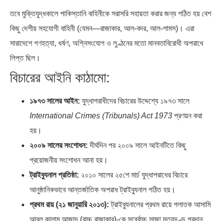
তবে মুক্তিযুদ্ধকালে পাকিস্তানি বাহিনীকে সরাসরি সহায়তা করার জন্য গঠিত হয় বেশ
কিছু দেশীয় সহযোগী বাহিনী (যেমন—রাজাকার, আল-বদর, আল-শামস)। এরা
সারাদেশে গণহত্যা, ধর্ষণ, অগ্নিসংযোগ ও লুণ্ঠনের মতো মানবতাবিরোধী অপরাধে
লিপ্ত ছিল।
বিচারের আইনি কাঠামো:
১৯৭৩ সালের আইন:
যুদ্ধাপরাধীদের বিচারের উদ্দেশ্যে ১৯৭৩ সালে
International Crimes (Tribunals) Act 1973
প্রণয়ন করা
হয়।
২০০৯ সালের সংশোধন:
দীর্ঘদিন পর ২০০৯ সালে আইনটিতে কিছু
প্রয়োজনীয় সংশোধন আনা হয়।
ট্রাইব্যুনাল প্রতিষ্ঠা:
২০১০ সালের ২৫শে মার্চ যুদ্ধাপরাধের বিচারে
আনুষ্ঠানিকভাবে আন্তর্জাতিক অপরাধ ট্রাইব্যুনাল গঠিত হয়।
প্রথম রায় (২১ জানুয়ারি ২০১৩):
ট্রাইব্যুনালের প্রথম রায়ে পলাতক আসামি
আবুল কালাম আজাদ (বাচ্চু রাজাকার)-কে সর্ব্বোচ্চ সাজা মৃত্যুদণ্ড প্রদান