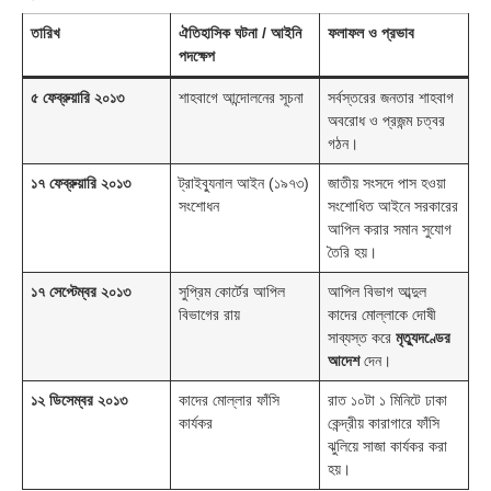
তারিখ
ঐতিহাসিক ঘটনা / আইনি
ফলাফল ও প্রভাব
পদক্ষেপ
৫ ফেব্রুয়ারি ২০১৩
শাহবাগে আন্দোলনের সূচনা
সর্বস্তরের জনতার শাহবাগ
অবরোধ ও প্রজন্ম চত্বর
গঠন।
১৭ ফেব্রুয়ারি ২০১৩
ট্রাইব্যুনাল আইন (১৯৭৩)
জাতীয় সংসদে পাস হওয়া
সংশোধন
সংশোধিত আইনে সরকারের
আপিল করার সমান সুযোগ
তৈরি হয়।
১৭ সেপ্টেম্বর ২০১৩
সুপ্রিম কোর্টের আপিল
আপিল বিভাগ আব্দুল
বিভাগের রায়
কাদের মোল্লাকে দোষী
সাব্যস্ত করে
মৃত্যুদণ্ডের
আদেশ
দেন।
১২ ডিসেম্বর ২০১৩
কাদের মোল্লার ফাঁসি
রাত ১০টা ১ মিনিটে ঢাকা
কার্যকর
কেন্দ্রীয় কারাগারে ফাঁসি
ঝুলিয়ে সাজা কার্যকর করা
হয়।