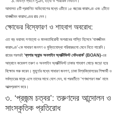
বিভিন্ন স্থানে লুণ্ঠন, হত্যা ও শারীরিক নির্যাতন।
আদালত ৫টি প্রমাণিত অভিযোগের মধ্যে ৩টিতে ১৫ বছরের কারাদণ্ড এবং ২টিতে
যাবজ্জীবন কারাদণ্ডের রায় দেন।
ক্ষোভের বিস্ফোরণ ও শাহবাগ অবরোধ:
এত বড় ভয়াবহ গণহত্যা ও মানবতাবিরোধী অপরাধের শাস্তি হিসেবে ‘যাবজ্জীবন
কারাদণ্ড’-কে সাধারণ জনগণ ও মুক্তিযোদ্ধা পরিবারগুলো মেনে নিতে পারেনি।
রায়ের পরপরই
‘ব্লগার অ্যান্ড অনলাইন অ্যাক্টিভিস্ট নেটওয়ার্ক’ (BOAN)
-এর
আহ্বানে কয়েকশ তরুণ ও অনলাইন অ্যাক্টিভিস্ট ঢাকার শাহবাগ মোড়ে জড়ো হয়ে
বিক্ষোভ শুরু করেন। মুহূর্তের মধ্যে সাধারণ জনগণ, ঢাকা বিশ্ববিদ্যালয়ের শিক্ষার্থী ও
সর্বস্তরের মানুষ এসে তাদের সাথে যোগ দেন, যা পরবর্তীতে ‘গণজাগরণ মঞ্চ’ নামে
আত্মপ্রকাশ করে।
৩. ‘প্রজন্ম চত্বর’: তরুণদের আন্দোলন ও
সাংস্কৃতিক প্রতিরোধ