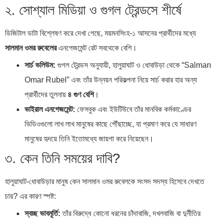
২. সোশ্যাল মিডিয়া ও গুগল ট্রেন্ডসে শীর্ষে
ডিজিটাল ডাটা বিশ্লেষণ করে দেখা গেছে, ময়মনসিংহ-১ আসনের প্রার্থীদের মধ্যে
সালমান ওমর রুবেলের
এনগেজমেন্ট রেট সবথেকে বেশি।
সার্চ ভলিউম:
গুগল ট্রেন্ডস অনুযায়ী, হালুয়াঘাট ও ধোবাউড়া থেকে “Salman
Omar Rubel” এবং তাঁর উন্নয়ন পরিকল্পনা নিয়ে সার্চ করার হার অন্য
প্রার্থীদের তুলনায়
৪ গুণ বেশি
।
ভাইরাল এনগেজমেন্ট:
ফেসবুক এবং ইউটিউবে তাঁর মানবিক কর্মকাণ্ডের
ভিডিওগুলো লাখ লাখ মানুষের কাছে পৌঁছাচ্ছে, যা প্রমাণ করে যে সাধারণ
মানুষের হৃদয়ে তিনি ইতোমধ্যে জায়গা করে নিয়েছেন।
৩. কেন তিনি সময়ের দাবি?
হালুয়াঘাট-ধোবাউড়ার মানুষ কেন সালমান ওমর রুবেলকে সংসদ সদস্য হিসেবে দেখতে
চায়? এর কারণ স্পষ্ট:
স্বচ্ছ ভাবমূর্তি:
তাঁর বিরুদ্ধে কোনো ধরনের চাঁদাবাজি, দখলবাজি বা দুর্নীতির