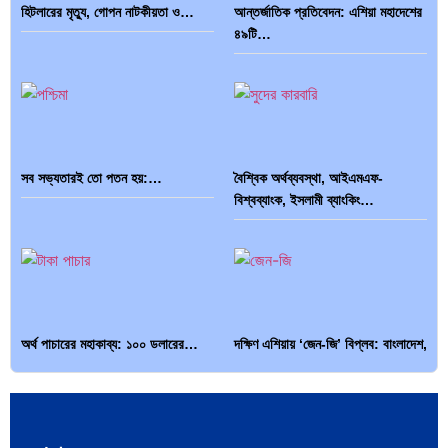
হিটলারের মৃত্যু, গোপন নাটকীয়তা ও…
আন্তর্জাতিক প্রতিবেদন: এশিয়া মহাদেশের
৪৯টি…
সব সভ্যতারই তো পতন হয়:…
বৈশ্বিক অর্থব্যবস্থা, আইএমএফ-
বিশ্বব্যাংক, ইসলামী ব্যাংকিং…
অর্থ পাচারের মহাকাব্য: ১০০ ডলারের…
দক্ষিণ এশিয়ায় ‘জেন-জি’ বিপ্লব: বাংলাদেশ,
…