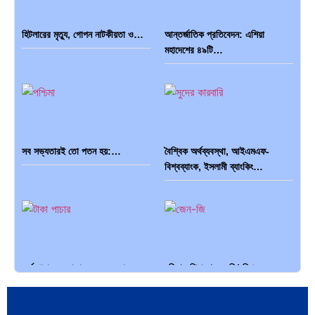
হিটলারের মৃত্যু, গোপন নাটকীয়তা ও…
আন্তর্জাতিক প্রতিবেদন: এশিয়া
মহাদেশের ৪৯টি…
সব সভ্যতারই তো পতন হয়:…
বৈশ্বিক অর্থব্যবস্থা, আইএমএফ-
বিশ্বব্যাংক, ইসলামী ব্যাংকিং…
অর্থ পাচারের মহাকাব্য: ১০০ ডলারের…
দক্ষিণ এশিয়ায় ‘জেন-জি’ বিপ্লব:
বাংলাদেশ,…