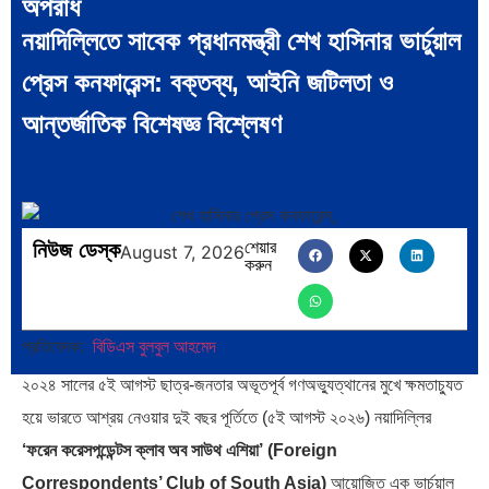
অপরাধ
নয়াদিল্লিতে সাবেক প্রধানমন্ত্রী শেখ হাসিনার ভার্চুয়াল
বিশেষ ইন-ডেপ্থ রিপোর্ট: ক্রীড়া উৎসবে…
ভারত মহাসাগরের অশ্রু: শ্রীলঙ্কার ২৬…
প্রেস কনফারেন্স: বক্তব্য, আইনি জটিলতা ও
আন্তর্জাতিক বিশেষজ্ঞ বিশ্লেষণ
ক্রূরতা ও ধ্বংসের মহাকাব্য: পৃথিবীর…
ব্রাজিল ও আর্জেন্টিনার কালো অধ্যায়:…
নিউজ ডেস্ক
শেয়ার
August 7, 2026
করুন
প্রতিবেদক:
বিডিএস বুলবুল আহমেদ
পূর্ব ইউরোপ বনাম তুরস্ক: শত…
পৃথিবীতে বর্তমানে মোট দেশের সংখ্যা…
২০২৪ সালের ৫ই আগস্ট ছাত্র-জনতার অভূতপূর্ব গণঅভ্যুত্থানের মুখে ক্ষমতাচ্যুত
হয়ে ভারতে আশ্রয় নেওয়ার দুই বছর পূর্তিতে (৫ই আগস্ট ২০২৬) নয়াদিল্লির
‘ফরেন করেসপন্ডেন্টস ক্লাব অব সাউথ এশিয়া’ (Foreign
Correspondents’ Club of South Asia)
আয়োজিত এক ভার্চুয়াল