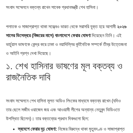
সংবাদ সম্মেলনে বক্তব্য রাখেন সাবেক প্রধানমন্ত্রী শেখ হাসিনা।
এশিয়ান সেঞ্চুরির দ্বৈরথ: চীন-ভারতের
পাকিস্তান, চীন ও বাংলাদেশ: তিন…
বৈশ্বিক…
পলাতক ও সাজাপ্রাপ্ত থাকা সত্ত্বেও ভারত থেকে সরাসরি যুক্ত হয়ে আগামী
২০২৬
সালের ডিসেম্বরে (বিজয়ের মাসে) বাংলাদেশে ফেরার ঘোষণা
দিয়েছেন তিনি। এই
ভার্চুয়াল ভাষণকে কেন্দ্র করে ঢাকা ও নয়াদিল্লির কূটনৈতিক সম্পর্কে তীব্র উত্তেজনা
ও আইনি প্রশ্ন দেখা দিয়েছে।
১. শেখ হাসিনার ভাষণের মূল বক্তব্য ও
রাজনৈতিক দাবি
সংবাদ সম্মেলনে শেখ হাসিনা মূলত অডিও লিংকের মাধ্যমে বক্তব্য রাখেন (যদিও
তার ছেলে সজীব ওয়াজেদ জয় এবং আওয়ামী লীগের অন্যান্য নেতৃবৃন্দ ভিডিওতে
উপস্থিত ছিলেন)। তার বক্তব্যের প্রধান দিকগুলো ছিল:
স্বদেশে ফেরার দৃঢ় ঘোষণা:
নিজের বিরুদ্ধে থাকা মৃত্যুদণ্ড ও সাজাপ্রাপ্ত