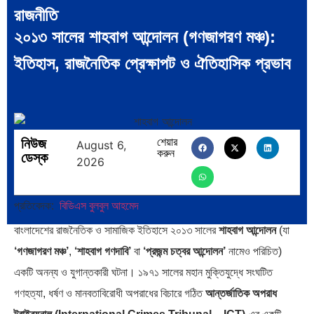
রাজনীতি
২০১৩ সালের শাহবাগ আন্দোলন (গণজাগরণ মঞ্চ):
ইতিহাস, রাজনৈতিক প্রেক্ষাপট ও ঐতিহাসিক প্রভাব
বিশেষ ইন-ডেপ্থ রিপোর্ট: ক্রীড়া
ভারত মহাসাগরের অশ্রু: শ্রীলঙ্কার
উৎসবে…
২৬…
নিউজ
শেয়ার
August 6,
করুন
ডেস্ক
2026
ক্রূরতা ও ধ্বংসের মহাকাব্য: পৃথিবীর…
ব্রাজিল ও আর্জেন্টিনার কালো অধ্যায়:…
প্রতিবেদক:
বিডিএস বুলবুল আহমেদ
বাংলাদেশের রাজনৈতিক ও সামাজিক ইতিহাসে ২০১৩ সালের
শাহবাগ আন্দোলন
(যা
‘গণজাগরণ মঞ্চ’
,
‘শাহবাগ গণদাবি’
বা
‘প্রজন্ম চত্বর আন্দোলন’
নামেও পরিচিত)
একটি অনন্য ও যুগান্তকারী ঘটনা। ১৯৭১ সালের মহান মুক্তিযুদ্ধে সংঘটিত
পূর্ব ইউরোপ বনাম তুরস্ক: শত…
পৃথিবীতে বর্তমানে মোট দেশের সংখ্যা…
গণহত্যা, ধর্ষণ ও মানবতাবিরোধী অপরাধের বিচারে গঠিত
আন্তর্জাতিক অপরাধ