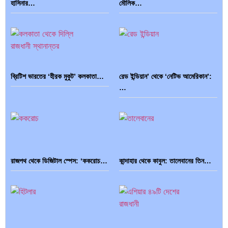
হাসিনার…
মৌলিক…
ব্রিটিশ ভারতের ‘হীরক মুকুট’ কলকাতা…
রেড ইন্ডিয়ান’ থেকে ‘নেটিভ আমেরিকান’:
…
রাজপথ থেকে ডিজিটাল স্পেস: ‘ককরোচ…
কান্দাহার থেকে কাবুল: তালেবানের তিন…