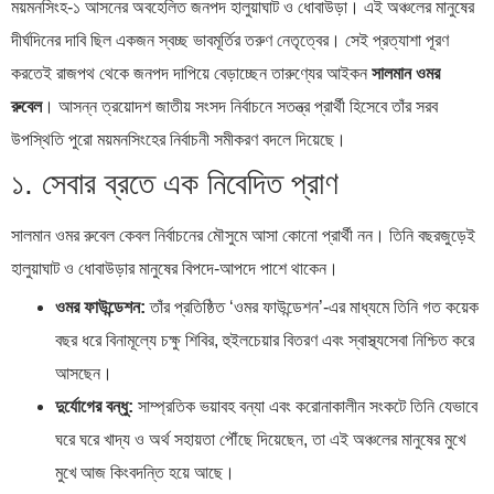
ময়মনসিংহ-১ আসনের অবহেলিত জনপদ হালুয়াঘাট ও ধোবাউড়া। এই অঞ্চলের মানুষের
দীর্ঘদিনের দাবি ছিল একজন স্বচ্ছ ভাবমূর্তির তরুণ নেতৃত্বের। সেই প্রত্যাশা পূরণ
করতেই রাজপথ থেকে জনপদ দাপিয়ে বেড়াচ্ছেন তারুণ্যের আইকন
সালমান ওমর
রুবেল
। আসন্ন ত্রয়োদশ জাতীয় সংসদ নির্বাচনে সতন্ত্র প্রার্থী হিসেবে তাঁর সরব
উপস্থিতি পুরো ময়মনসিংহের নির্বাচনী সমীকরণ বদলে দিয়েছে।
১. সেবার ব্রতে এক নিবেদিত প্রাণ
সালমান ওমর রুবেল কেবল নির্বাচনের মৌসুমে আসা কোনো প্রার্থী নন। তিনি বছরজুড়েই
হালুয়াঘাট ও ধোবাউড়ার মানুষের বিপদে-আপদে পাশে থাকেন।
ওমর ফাউন্ডেশন:
তাঁর প্রতিষ্ঠিত ‘ওমর ফাউন্ডেশন’-এর মাধ্যমে তিনি গত কয়েক
বছর ধরে বিনামূল্যে চক্ষু শিবির, হুইলচেয়ার বিতরণ এবং স্বাস্থ্যসেবা নিশ্চিত করে
আসছেন।
দুর্যোগের বন্ধু:
সাম্প্রতিক ভয়াবহ বন্যা এবং করোনাকালীন সংকটে তিনি যেভাবে
ঘরে ঘরে খাদ্য ও অর্থ সহায়তা পৌঁছে দিয়েছেন, তা এই অঞ্চলের মানুষের মুখে
মুখে আজ কিংবদন্তি হয়ে আছে।