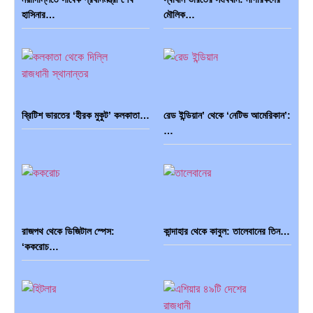
হাসিনার…
মৌলিক…
ব্রিটিশ ভারতের ‘হীরক মুকুট’ কলকাতা…
রেড ইন্ডিয়ান’ থেকে ‘নেটিভ আমেরিকান’:
…
রাজপথ থেকে ডিজিটাল স্পেস:
কান্দাহার থেকে কাবুল: তালেবানের তিন…
‘ককরোচ…