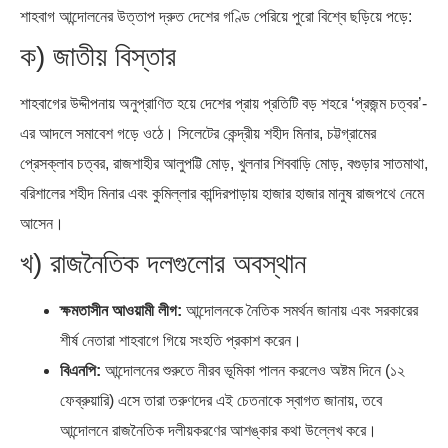
শাহবাগ আন্দোলনের উত্তাপ দ্রুত দেশের গণ্ডি পেরিয়ে পুরো বিশ্বে ছড়িয়ে পড়ে:
ক) জাতীয় বিস্তার
শাহবাগের উদ্দীপনায় অনুপ্রাণিত হয়ে দেশের প্রায় প্রতিটি বড় শহরে ‘প্রজন্ম চত্বর’-
এর আদলে সমাবেশ গড়ে ওঠে। সিলেটের কেন্দ্রীয় শহীদ মিনার, চট্টগ্রামের
প্রেসক্লাব চত্বর, রাজশাহীর আলুপট্টি মোড়, খুলনার শিববাড়ি মোড়, বগুড়ার সাতমাথা,
বরিশালের শহীদ মিনার এবং কুমিল্লার কান্দিরপাড়ায় হাজার হাজার মানুষ রাজপথে নেমে
আসেন।
খ) রাজনৈতিক দলগুলোর অবস্থান
ক্ষমতাসীন আওয়ামী লীগ:
আন্দোলনকে নৈতিক সমর্থন জানায় এবং সরকারের
শীর্ষ নেতারা শাহবাগে গিয়ে সংহতি প্রকাশ করেন।
বিএনপি:
আন্দোলনের শুরুতে নীরব ভূমিকা পালন করলেও অষ্টম দিনে (১২
ফেব্রুয়ারি) এসে তারা তরুণদের এই চেতনাকে স্বাগত জানায়, তবে
আন্দোলনে রাজনৈতিক দলীয়করণের আশঙ্কার কথা উল্লেখ করে।