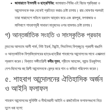
জামায়াতে ইসলামী ও ছাত্রশিবির:
জামায়াত-শিবির এই বিচার প্রক্রিয়া ও
আন্দোলনকে শুরু থেকেই প্রতিহত করার চেষ্টা চালায়। রায় ঘোষণার পরপরই
তারা সারাদেশে সহিংস হরতাল আহ্বান করে এবং রামপুরা, মগবাজার ও
মালিবাগে শাহবাগমুখী সাধারণ মানুষদের ওপর হামলার চেষ্টা চালায়।
গ) আন্তর্জাতিক সংহতি ও সাংস্কৃতিক প্রভাব
লন্ডনের আলতাব আলী পার্ক, নিউ ইয়র্ক, টরন্টো, সিডনিসহ বিশ্বজুড়ে প্রবাসী বাঙালি
ও আন্তর্জাতিক বিশ্ববিদ্যালয়ের ছাত্র-ছাত্রীরা শাহবাগের আন্দোলনের সাথে একাত্মতা
প্রকাশ করেন। বিখ্যাত সঙ্গীতশিল্পী
কবীর সুমন
, প্রীতম আহমেদ, ব্যান্ড চিরকুটসহ
দেশ-বিদেশের বহু শিল্পী আন্দোলনকে কেন্দ্র করে গান ও কবিতা পরিবেশন করেন।
৫. শাহবাগ আন্দোলনের ঐতিহাসিক অর্জন
ও আইনি ফলাফল
শাহবাগ আন্দোলনের সুনির্দিষ্ট ও দীর্ঘমেয়াদী আইনি ও রাজনৈতিক ফলাফলগুলো নিচে
তুলে ধরা হলো: