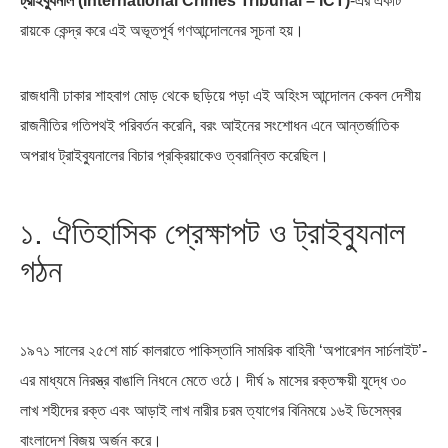
ট্রাইব্যুনাল (International Crimes Tribunal – ICT)
-এর একটি
রায়কে কেন্দ্র করে এই অভূতপূর্ব গণআন্দোলনের সূচনা হয়।
রাজধানী ঢাকার শাহবাগ মোড় থেকে ছড়িয়ে পড়া এই অহিংস আন্দোলন কেবল দেশীয়
এশিয়ান সেঞ্চুরির দ্বৈরথ: চীন-ভারতের
পাকিস্তান, চীন ও বাংলাদেশ: তিন…
রাজনীতির গতিপথই পরিবর্তন করেনি, বরং আইনের সংশোধন এনে আন্তর্জাতিক
বৈশ্বিক…
অপরাধ ট্রাইব্যুনালের বিচার প্রক্রিয়াকেও ত্বরান্বিত করেছিল।
১. ঐতিহাসিক প্রেক্ষাপট ও ট্রাইব্যুনাল
গঠন
১৯৭১ সালের ২৫শে মার্চ কালরাতে পাকিস্তানি সামরিক বাহিনী ‘অপারেশন সার্চলাইট’-
এর মাধ্যমে নিরস্ত্র বাঙালি নিধনে মেতে ওঠে। দীর্ঘ ৯ মাসের রক্তক্ষয়ী যুদ্ধে ৩০
লাখ শহীদের রক্ত এবং আড়াই লাখ নারীর চরম ত্যাগের বিনিময়ে ১৬ই ডিসেম্বর
বাংলাদেশ বিজয় অর্জন করে।