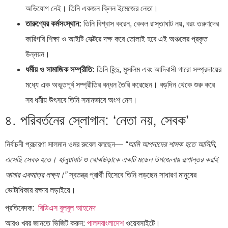
অভিযোগ নেই। তিনি একজন ক্লিন ইমেজের নেতা।
তারুণ্যের কর্মসংস্থান:
তিনি বিশ্বাস করেন, কেবল রাস্তাঘাট নয়, বরং তরুণদের
কারিগরি শিক্ষা ও আইটি সেক্টরে দক্ষ করে তোলাই হবে এই অঞ্চলের প্রকৃত
উন্নয়ন।
ধর্মীয় ও সামাজিক সম্প্রীতি:
তিনি হিন্দু, মুসলিম এবং আদিবাসী গারো সম্প্রদায়ের
মধ্যে এক অভূতপূর্ব সম্প্রীতির বন্ধন তৈরি করেছেন। বড়দিন থেকে শুরু করে
সব ধর্মীয় উৎসবে তিনি সমানভাবে অংশ নেন।
৪. পরিবর্তনের স্লোগান: ‘নেতা নয়, সেবক’
নির্বাচনী প্রচারণা সালমান ওমর রুবেল বলছেন—
“আমি আপনাদের শাসক হতে আসিনি,
এসেছি সেবক হতে। হালুয়াঘাট ও ধোবাউড়াকে একটি মডেল উপজেলায় রূপান্তর করাই
আমার একমাত্র লক্ষ্য।”
স্বতন্ত্র প্রার্থী হিসেবে তিনি লড়ছেন সাধারণ মানুষের
ভোটাধিকার রক্ষার লড়াইয়ে।
প্রতিবেদক:
বিডিএস বুলবুল আহমেদ
আরও খবর জানতে ভিজিট করুন:
পালসবাংলাদেশ
ওয়েবসাইটে।