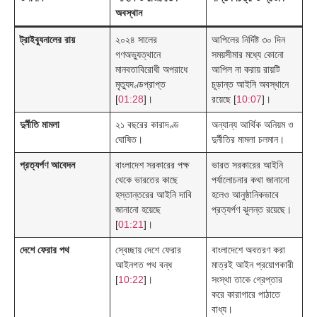
অবস্থান
ট্রাইব্যুনালের রায়
২০২৪ সালের
আপিলের নির্দিষ্ট ৩০ দিন
গণঅভ্যুত্থানে
সময়সীমার মধ্যে কোনো
মানবতাবিরোধী অপরাধে
আপিল না করায় রায়টি
মৃত্যুদণ্ডপ্রাপ্ত
চূড়ান্ত আইনি অবস্থানে
[
01:28
]।
রয়েছে [
10:07
]।
দুর্নীতি মামলা
২১ বছরের কারাদণ্ড
অন্যান্য আর্থিক অনিয়ম ও
ঘোষিত।
দুর্নীতির মামলা চলমান।
প্রত্যর্পণ আবেদন
বাংলাদেশ সরকারের পক্ষ
ভারত সরকারের আইনি
থেকে ভারতের কাছে
পর্যালোচনার কথা জানানো
হস্তান্তরের আইনি দাবি
হলেও আনুষ্ঠানিকভাবে
জানানো হয়েছে
প্রত্যর্পণ ঝুলন্ত রয়েছে।
[
01:21
]।
দেশে ফেরার পথ
স্বেচ্ছায় দেশে ফেরার
বাংলাদেশে অবতরণ করা
আইনগত পথ বন্ধ
মাত্রই আইন প্রয়োগকারী
[
10:22
]।
সংস্থা তাকে গ্রেপ্তার
করে কারাগারে পাঠাতে
বাধ্য।