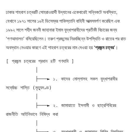
ঢাকার শাহবাগ চত্বরটি সোহরাওয়ার্দী উদ্যানের একেবারেই সন্নিকটে অবস্থিত,
যেখানে ১৯৭১ সালের ১৬ই ডিসেম্বর পাকিস্তানি বাহিনী আত্মসমর্পণ করেছিল এবং
১৯৯২ সালে শহীদ জননী জাহানারা ইমাম যুদ্ধাপরাধীদের প্রতীকী বিচারের জন্য
‘গণআদালত’ বসিয়েছিলেন। তরুণ প্রজন্মের নিরবচ্ছিন্ন উপস্থিতি ও রাতের পর রাত
অবস্থান নেওয়ার কারণে এই শাহবাগ চত্বরের নাম দেওয়া হয়
‘প্রজন্ম চত্বর’
।
[ প্রজন্ম চত্বরের প্রধান ৪টি গণদাবি ]

          │

          ├───► ১. কাদের মোল্লাসহ সকল যুদ্ধাপরাধীর 
সর্ব্বোচ্চ শাস্তি (মৃত্যুদণ্ড)

          │

          ├───► ২. জামায়াতে ইসলামী ও ছাত্রশিবিরের 
রাজনীতি আইনিভাবে নিষিদ্ধ করা

          │

          ├───► ৩. যুদ্ধাপরাধী ও জামায়াত-শিবির নিয়ন্ত্রিত 