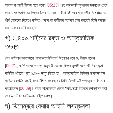
অধ্যাপক আলী রীয়াজ মনে করেন [
05:23
], এই বক্তব্যটি মূলধারার জনগণের চেয়ে
তার দলের হতাশ সমর্থকদের উদ্দেশে দেওয়া। টানা দুই বছর ধরে দলীয় নিষেধাজ্ঞা ও
শীর্ষ নেতাদের বিদেশে পালিয়ে থাকার পর কর্মীদের মনোবল চাঙ্গা করতেই তিনি বারবার
দেশে ফেরার দাবি করছেন।
গ) ১,৪০০ শহীদের রক্ত ও আন্তর্জাতিক
তদন্ত
শেখ হাসিনার বক্তব্যকে ‘বাস্তবতাবিচ্ছিন্ন’ উল্লেখ করে ড. রীয়াজ বলেন
[
06:21
], জাতিসংঘের তদন্ত অনুযায়ী ২০২৪ সালের জুলাই-আগস্টে নিরাপত্তা
বাহিনীর গুলিতে প্রায় ১,৪০০ মানুষ নিহত হন। আন্তর্জাতিক বিভিন্ন সংবাদমাধ্যম
অডিও রেকর্ডিং যাচাই করে নিশ্চিত করেছে যে তিনি নিজেই এই গণহত্যা পরিচালনা
করেছিলেন [
06:39
]। ফলে আন্দোলনকে কেবল ‘সহিংসতা’ হিসেবে উপস্থাপন করা
তার কাল্পনিক মানসিকতার বহিঃপ্রকাশ।
ঘ) ডিসেম্বরে ফেরার আইনি অসম্ভবতা