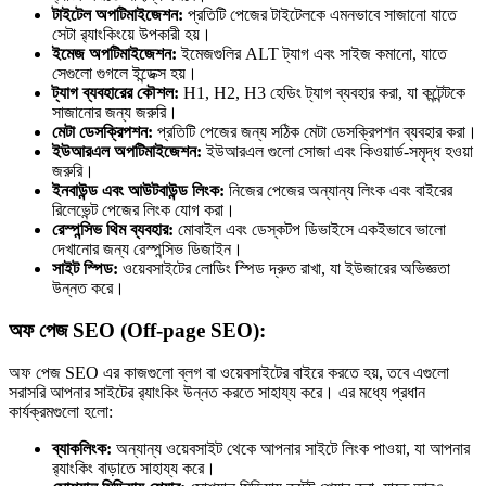
টাইটেল অপটিমাইজেশন:
প্রতিটি পেজের টাইটেলকে এমনভাবে সাজানো যাতে
সেটা র‍্যাংকিংয়ে উপকারী হয়।
ইমেজ অপটিমাইজেশন:
ইমেজগুলির ALT ট্যাগ এবং সাইজ কমানো, যাতে
সেগুলো গুগলে ইন্ডেক্স হয়।
ট্যাগ ব্যবহারের কৌশল:
H1, H2, H3 হেডিং ট্যাগ ব্যবহার করা, যা কন্টেন্টকে
সাজানোর জন্য জরুরি।
মেটা ডেসক্রিপশন:
প্রতিটি পেজের জন্য সঠিক মেটা ডেসক্রিপশন ব্যবহার করা।
ইউআরএল অপটিমাইজেশন:
ইউআরএল গুলো সোজা এবং কিওয়ার্ড-সমৃদ্ধ হওয়া
জরুরি।
ইনবাউন্ড এবং আউটবাউন্ড লিংক:
নিজের পেজের অন্যান্য লিংক এবং বাইরের
রিলেভেন্ট পেজের লিংক যোগ করা।
রেস্পন্সিভ থিম ব্যবহার:
মোবাইল এবং ডেস্কটপ ডিভাইসে একইভাবে ভালো
দেখানোর জন্য রেস্পন্সিভ ডিজাইন।
সাইট স্পিড:
ওয়েবসাইটের লোডিং স্পিড দ্রুত রাখা, যা ইউজারের অভিজ্ঞতা
উন্নত করে।
অফ পেজ SEO (Off-page SEO):
অফ পেজ SEO এর কাজগুলো ব্লগ বা ওয়েবসাইটের বাইরে করতে হয়, তবে এগুলো
সরাসরি আপনার সাইটের র‍্যাংকিং উন্নত করতে সাহায্য করে। এর মধ্যে প্রধান
কার্যক্রমগুলো হলো:
ব্যাকলিংক:
অন্যান্য ওয়েবসাইট থেকে আপনার সাইটে লিংক পাওয়া, যা আপনার
র‍্যাংকিং বাড়াতে সাহায্য করে।