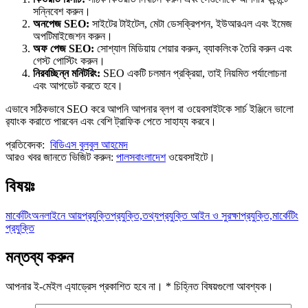
সন্নিবেশ করুন।
অনপেজ SEO:
সাইটের টাইটেল, মেটা ডেসক্রিপশন, ইউআরএল এবং ইমেজ
অপটিমাইজেশন করুন।
অফ পেজ SEO:
সোশ্যাল মিডিয়ায় শেয়ার করুন, ব্যাকলিংক তৈরি করুন এবং
গেস্ট পোস্টিং করুন।
নিরবচ্ছিন্ন মনিটরিং:
SEO একটি চলমান প্রক্রিয়া, তাই নিয়মিত পর্যালোচনা
এবং আপডেট করতে হবে।
এভাবে সঠিকভাবে SEO করে আপনি আপনার ব্লগ বা ওয়েবসাইটকে সার্চ ইঞ্জিনে ভালো
র‍্যাংক করাতে পারবেন এবং বেশি ট্রাফিক পেতে সাহায্য করবে।
প্রতিবেদক:
বিডিএস বুলবুল আহমেদ
আরও খবর জানতে ভিজিট করুন:
পালসবাংলাদেশ
ওয়েবসাইটে।
বিষয়ঃ
মার্কেটিং
অনলাইনে আয়
প্রযুক্তি
প্রযুক্তি,তথ্যপ্রযুক্তি আইন ও সুরক্ষা
প্রযুক্তি,মার্কেটিং
প্রযুক্তি
মন্তব্য করুন
আপনার ই-মেইল এ্যাড্রেস প্রকাশিত হবে না।
*
চিহ্নিত বিষয়গুলো আবশ্যক।