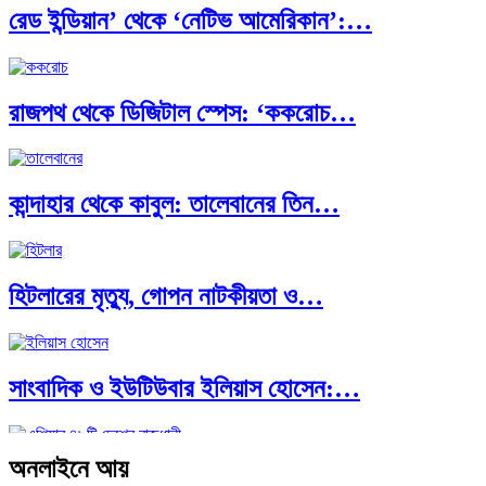
রেড ইন্ডিয়ান’ থেকে ‘নেটিভ আমেরিকান’:…
পূর্ব ইউরোপ বনাম তুরস্ক: শত…
রাজপথ থেকে ডিজিটাল স্পেস: ‘ককরোচ…
পৃথিবীতে বর্তমানে মোট দেশের সংখ্যা…
কান্দাহার থেকে কাবুল: তালেবানের তিন…
এশিয়ান সেঞ্চুরির দ্বৈরথ: চীন-ভারতের বৈশ্বিক…
হিটলারের মৃত্যু, গোপন নাটকীয়তা ও…
সাংবাদিক ও ইউটিউবার ইলিয়াস হোসেন:…
অনলাইনে আয়
আন্তর্জাতিক প্রতিবেদন: এশিয়া মহাদেশের ৪৯টি…