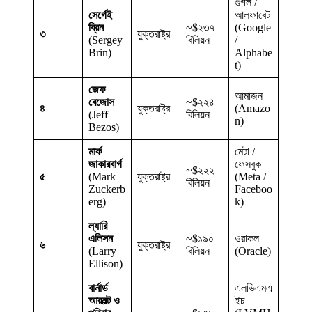
গুগল /
সের্গেই
আলফাবেট
ব্রিন
~$২৩৭
(Google
৩
যুক্তরাষ্ট্র
(Sergey
বিলিয়ন
/
Brin)
Alphabe
t)
জেফ
আমাজন
বেজোস
~$২২৪
৪
যুক্তরাষ্ট্র
(Amazo
(Jeff
বিলিয়ন
n)
Bezos)
মার্ক
মেটা /
জাকারবার্গ
ফেসবুক
~$২২২
৫
(Mark
যুক্তরাষ্ট্র
(Meta /
বিলিয়ন
Zuckerb
Faceboo
erg)
k)
ল্যারি
এলিসন
~$১৯০
ওরাকল
৬
যুক্তরাষ্ট্র
(Larry
বিলিয়ন
(Oracle)
Ellison)
বার্নার্ড
এলভিএমএ
আরনল্ট ও
ইচ