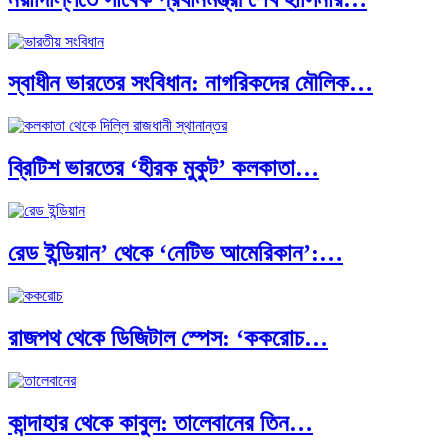
স্বাধীন ভারতের সংবিধান: নাগরিকদের মৌলিক…
ব্রিটিশ ভারতের ‘হীরক মুকুট’ কলকাতা…
রেড ইন্ডিয়ান’ থেকে ‘নেটিভ আমেরিকান’:…
রাজপথ থেকে ডিজিটাল স্পেস: ‘ককরোচ…
কান্দাহার থেকে কাবুল: তালেবানের তিন…