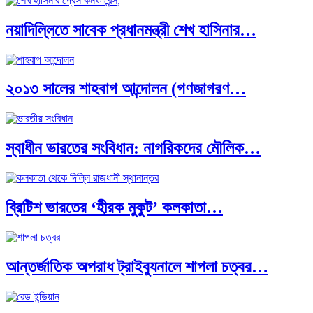
নয়াদিল্লিতে সাবেক প্রধানমন্ত্রী শেখ হাসিনার…
দক্ষিণ এশিয়ায় ‘জেন-জি’ বিপ্লব: বাংলাদেশ,…
২০১৩ সালের শাহবাগ আন্দোলন (গণজাগরণ…
বিশেষ ইন-ডেপ্থ রিপোর্ট: ক্রীড়া উৎসবে…
স্বাধীন ভারতের সংবিধান: নাগরিকদের মৌলিক…
ভারত মহাসাগরের অশ্রু: শ্রীলঙ্কার ২৬…
ব্রিটিশ ভারতের ‘হীরক মুকুট’ কলকাতা…
ক্রূরতা ও ধ্বংসের মহাকাব্য: পৃথিবীর…
আন্তর্জাতিক অপরাধ ট্রাইব্যুনালে শাপলা চত্বর…
ব্রাজিল ও আর্জেন্টিনার কালো অধ্যায়:…