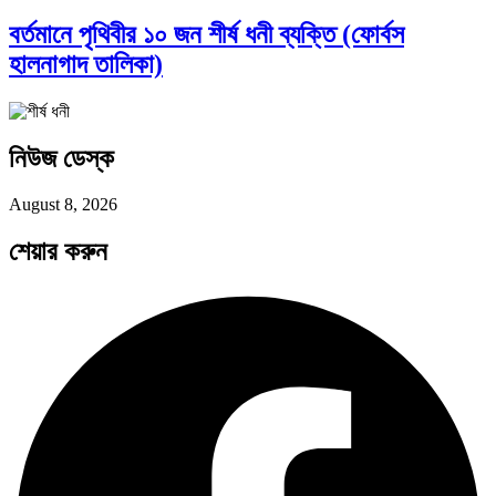
বর্তমানে পৃথিবীর ১০ জন শীর্ষ ধনী ব্যক্তি (ফোর্বস
হালনাগাদ তালিকা)
সব সভ্যতারই তো পতন হয়:…
নিউজ ডেস্ক
পরবর্তী রাষ্ট্রপতি নির্বাচন ২০২৬: আলোচনায়…
August 8, 2026
শেয়ার করুন
প্রথাগত মেধা, স্ট্র্যাটেজিক গভর্নেন্স ও…
পদ্মা সেতু ও রেল সংযোগ…
বৈশ্বিক অর্থব্যবস্থা, আইএমএফ-বিশ্বব্যাংক, ইসলামী
ব্যাংকিং…