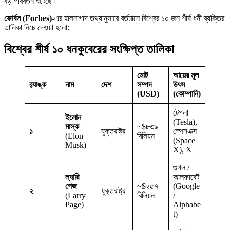
বড় পরিবর্তন ঘটেছে।
ফোর্বস (Forbes)
-এর হালনাগাদ তথ্যানুসারে বর্তমানে বিশ্বের ১০ জন শীর্ষ ধনী ব্যক্তির
তালিকা নিচে দেওয়া হলো:
বিশ্বের শীর্ষ ১০ ধনকুবেরের সংক্ষিপ্ত তালিকা
মোট
আয়ের মূল
র‍্যাঙ্ক
নাম
দেশ
সম্পদ
উৎস
(USD)
(কোম্পানি)
টেপলা
ইলোন
(Tesla),
মাস্ক
~$৮৩৯
১
যুক্তরাষ্ট্র
স্পেসএক্স
(Elon
বিলিয়ন
(Space
Musk)
X), X
গুগল /
ল্যারি
আলফাবেট
পেজ
~$২৫৭
(Google
২
যুক্তরাষ্ট্র
(Larry
বিলিয়ন
/
Page)
Alphabe
t)