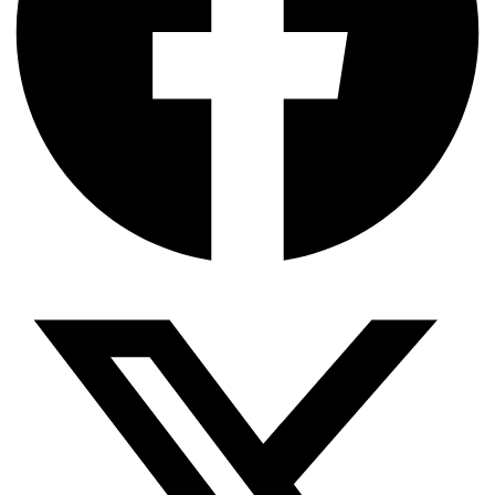
অর্থ পাচারের মহাকাব্য: ১০০ ডলারের…
দক্ষিণ এশিয়ায় ‘জেন-জি’ বিপ্লব: বাংলাদেশ,…
বিশেষ ইন-ডেপ্থ রিপোর্ট: ক্রীড়া উৎসবে…