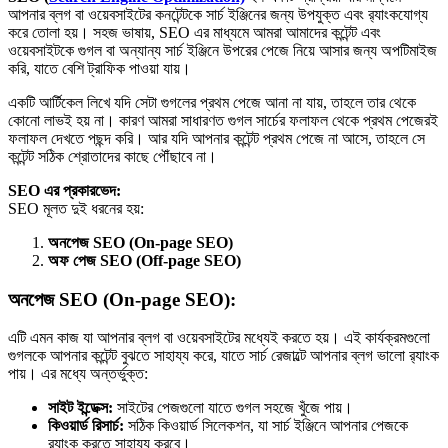
আপনার ব্লগ বা ওয়েবসাইটের কনটেন্টকে সার্চ ইঞ্জিনের জন্য উপযুক্ত এবং র‍্যাংকযোগ্য
করে তোলা হয়। সহজ ভাষায়, SEO এর মাধ্যমে আমরা আমাদের কন্টেন্ট এবং
ওয়েবসাইটকে গুগল বা অন্যান্য সার্চ ইঞ্জিনে উপরের পেজে নিয়ে আসার জন্য অপটিমাইজ
করি, যাতে বেশি ট্রাফিক পাওয়া যায়।
একটি আর্টিকেল লিখে যদি সেটা গুগলের প্রথম পেজে আনা না যায়, তাহলে তার থেকে
কোনো লাভই হয় না। কারণ আমরা সাধারণত গুগল সার্চের ফলাফল থেকে প্রথম পেজেরই
ফলাফল দেখতে পছন্দ করি। আর যদি আপনার কন্টেন্ট প্রথম পেজে না আসে, তাহলে সে
কন্টেন্ট সঠিক শ্রোতাদের কাছে পৌঁছাবে না।
SEO এর প্রকারভেদ:
SEO মূলত দুই ধরনের হয়:
অনপেজ SEO (On-page SEO)
অফ পেজ SEO (Off-page SEO)
অনপেজ SEO (On-page SEO):
এটি এমন কাজ যা আপনার ব্লগ বা ওয়েবসাইটের মধ্যেই করতে হয়। এই কার্যক্রমগুলো
গুগলকে আপনার কন্টেন্ট বুঝতে সাহায্য করে, যাতে সার্চ রেজাল্টে আপনার ব্লগ ভালো র‍্যাংক
পায়। এর মধ্যে অন্তর্ভুক্ত:
সাইট ইন্ডেক্স:
সাইটের পেজগুলো যাতে গুগল সহজে খুঁজে পায়।
কিওয়ার্ড রিসার্চ:
সঠিক কিওয়ার্ড সিলেকশন, যা সার্চ ইঞ্জিনে আপনার পেজকে
র‍্যাংক করতে সাহায্য করবে।