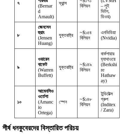
পরিবার
~$১৭১
(LVMH
৭
ফ্রান্স
(Bernar
বিলিয়ন
– লুই
d
ভিটন,
Arnault)
ডিওর)
জেনসেন
হুয়াং
~$১৫৪
এনভিডিয়া
৮
যুক্তরাষ্ট্র
(Jensen
বিলিয়ন
(Nvidia)
Huang)
বার্কশায়ার
ওয়ারেন
হ্যাথাওয়ে
বাফেট
~$১৪৯
(Berkshi
৯
যুক্তরাষ্ট্র
(Warren
বিলিয়ন
re
Buffett)
Hathaw
ay)
আমেনসিও
ইন্ডিটেক্স
ওর্তেগা
~$১৪৮
গ্রুপ
১০
(Amanc
স্পেন
বিলিয়ন
(Inditex
io
/ Zara)
Ortega)
শীর্ষ ধনকুবেরদের বিস্তারিত পরিচয়