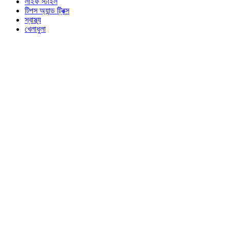
লাইফ স্টাইল
টিপস অ্যান্ড ট্রিক্স
স্বাস্থ্য
খেলাধুলা