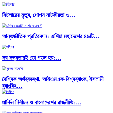
হিটলারের মৃত্যু, গোপন নাটকীয়তা ও…
আন্তর্জাতিক প্রতিবেদন: এশিয়া মহাদেশের ৪৯টি…
সব সভ্যতারই তো পতন হয়:…
বৈশ্বিক অর্থব্যবস্থা, আইএমএফ-বিশ্বব্যাংক, ইসলামী
ব্যাংকিং…
মার্কিন নির্বাচন ও বাংলাদেশের রাজনীতি:…
অর্থ পাচারের মহাকাব্য: ১০০ ডলারের…