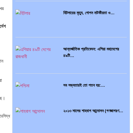
খের
হিটলারের মৃত্যু, গোপন নাটকীয়তা ও…
্দেশ
আন্তর্জাতিক প্রতিবেদন: এশিয়া মহাদেশের
৪৯টি…
যান
া
সব সভ্যতারই তো পতন হয়:…
েছে।
২০১৩ সালের শাহবাগ আন্দোলন (গণজাগরণ…
তঃসিদ্ধ
বৈশ্বিক অর্থব্যবস্থা, আইএমএফ-বিশ্বব্যাংক,
ইসলামী ব্যাংকিং…