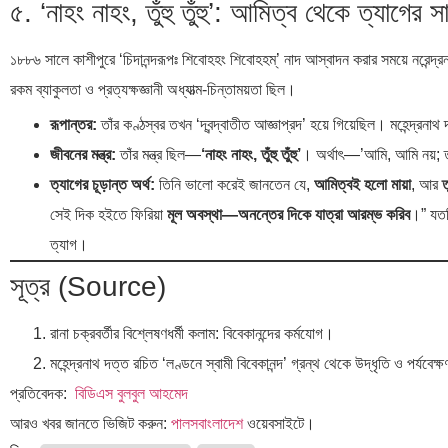
৫. ‘নাহং নাহং, তুঁহু তুঁহু’: আমিত্ব থেকে ত্যাগের স
১৮৮৬ সালে কাশীপুরে ‘চিদানন্দরূপঃ শিবোহহং শিবোহহম্’ নাদ আস্বাদন করার সময়ে নরেন্
রকম ব্যাকুলতা ও প্রত্যক্ষজ্ঞানী অধ্যাত্ম-চিন্তাময়তা ছিল।
রূপান্তর:
তাঁর কণ্ঠস্বর তখন ‘দ্বন্দ্বাতীত আজ্ঞাপ্রদ’ হয়ে গিয়েছিল। মহেন্দ্রন
জীবনের মন্ত্র:
তাঁর মন্ত্র ছিল—
‘নাহং নাহং, তুঁহু তুঁহু’
। অর্থাৎ—’আমি, আমি নয়; ত
ত্যাগের চূড়ান্ত অর্থ:
তিনি ভালো করেই জানতেন যে,
আমিত্বই হলো মায়া
, আর
সেই দিক হইতে ফিরিয়া
মূল অবস্থা—অনন্তের দিকে যাত্রা আরম্ভ করিব
।” যতদি
ত্যাগ।
সূত্র (Source)
রানা চক্রবর্তীর বিশ্লেষণধর্মী কলাম: বিবেকানন্দের কর্মযোগ।
মহেন্দ্রনাথ দত্ত রচিত ‘লণ্ডনে স্বামী বিবেকানন্দ’ গ্রন্থ থেকে উদ্ধৃতি ও পর্যবেক্
প্রতিবেদক:
বিডিএস বুলবুল আহমেদ
আরও খবর জানতে ভিজিট করুন:
পালসবাংলাদেশ
ওয়েবসাইটে।