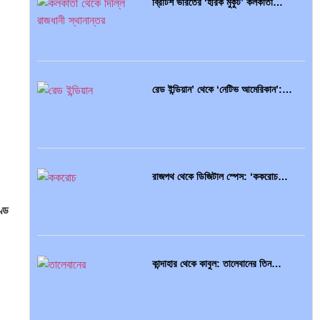
ব্রিটিশ ভারতের ‘হীরক মুকুট’ কলকাতা…
রেড ইন্ডিয়ান’ থেকে ‘নেটিভ আমেরিকান’:…
রাজপথ থেকে ডিজিটাল স্পেস: ‘ককরোচ…
ণ্ড
কান্দাহার থেকে কাবুল: তালেবানের তিন…