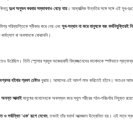
 কিন্তু
দুঃখ অনুভব করবার সম্ভাবনাও বেড়ে যায়
। আধ্যাত্মিক উন্নতির সঙ্গে সঙ্গে এই সুখ-দুঃ
মিশ্র পরিব্যাপ্তিকে স্বীকার করে নেয় এবং
সুখ-সন্ধান না করে মানুষকে বরং কর্মনিযুক্তিরই নির
নি কর্মত্যাগ বা অবসাদকে বোঝাননি।
উঠেছিল। তিনি স্পেন্সার প্রমুখ অজ্ঞেয়বাদী বিদ্বজ্জনেদের মতবাদকে স্পষ্টভাবে প্রত্যাখ্
অগ্রসর হইবার প্রবল চেষ্টাও
বুঝায়। আমাদের এই আদর্শ লাভ করিতেই হইবে। অতএব আমর
 অনন্ত আত্মাই
মানুষের মনোদেহকে অবলম্বন করে স্থূল শরীরের গঠন-পরিচর্যায় নিযুক্ত রয়
্ত ও সর্বান্বিত ‘এক’ রূপে দেখেন
, তখনই তাঁর যথার্থ আত্মজ্ঞান উদ্বোধিত হয়। এই সত্য স্ব