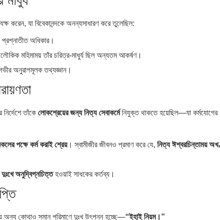
মাধুর্য
্যক্ষ করেন, যা বিবেকানন্দকে অনন্যসাধারণ করে তুলেছিল:
ল প্রশ্নাতীত অধিকার।
া অলৌকিক মহিমাময় তাঁর চরিত্র-মাধুর্য ছিল অন্যতম আকর্ষণ।
 গভীর অনুরাগমূলক তথ্যজ্ঞান।
পরায়ণতা
র নির্দেশে তাঁকে
লোকশ্রেয়ের জন্য নিত্য সেবাকর্মে
নিযুক্ত থাকতে হয়েছিল—যা কর্মযোগের
কলের পক্ষে কর্ম করাই শ্রেয়
। স্বামীজীর জীবনও প্রমাণ করে যে,
নিত্য ঈশ্বরচিন্তাময় অখ
 দুঃখে অনুদ্বিগ্নচিত্ত
হওয়াই সাধকের কর্তব্য।
প্তি
িনিময়ে অন্য কোথাও সমান পরিমাণে দুঃখ উৎপন্ন হচ্ছে—
“ইহাই নিয়ম।”