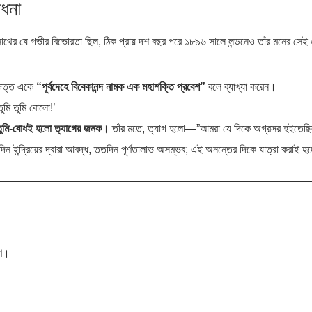
াধনা
দ্রনাথের যে গভীর বিভোরতা ছিল, ঠিক প্রায় দশ বছর পরে ১৮৯৬ সালে লন্ডনেও তাঁর মনের সে
াথ দত্ত একে
“পূর্বদেহে বিবেকানন্দ নামক এক মহাশক্তি প্রবেশ”
বলে ব্যাখ্যা করেন।
ুমি তুমি বোলো!’
তুমি-বোধই হলো ত্যাগের জনক
। তাঁর মতে, ত্যাগ হলো—”আমরা যে দিকে অগ্রসর হইতেছি
ন ইন্দ্রিয়ের দ্বারা আবদ্ধ, ততদিন পূর্ণতালাভ অসম্ভব; এই অনন্তের দিকে যাত্রা করাই হল
ষণ।