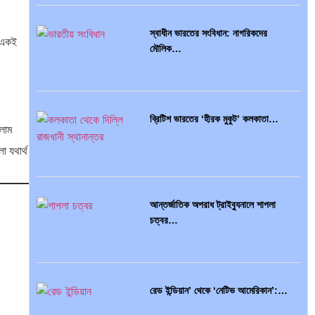
স্বাধীন ভারতের সংবিধান: নাগরিকদের
ই একই
মৌলিক…
অর্থ পাচারের মহাকাব্য: ১০০ ডলারের…
ব্রিটিশ ভারতের ‘হীরক মুকুট’ কলকাতা…
লাম
দক্ষিণ এশিয়ায় ‘জেন-জি’ বিপ্লব: বাংলাদেশ,…
ো যথার্থ
আন্তর্জাতিক অপরাধ ট্রাইব্যুনালে শাপলা
চত্বর…
বিশেষ ইন-ডেপ্থ রিপোর্ট: ক্রীড়া উৎসবে…
রেড ইন্ডিয়ান’ থেকে ‘নেটিভ আমেরিকান’:…