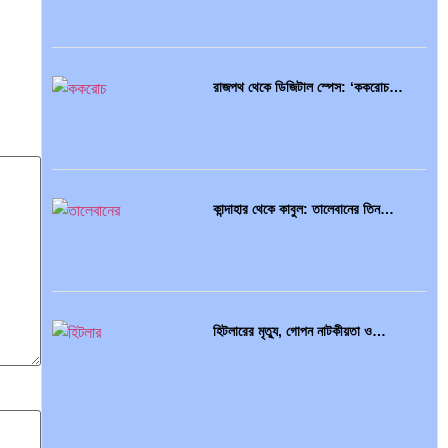
ভারত মহাসাগরের অশ্রু: শ্রীলঙ্কার ২৬…
রাজপথ থেকে ডিজিটাল স্পেস: ‘ককরোচ…
ক্রূরতা ও ধ্বংসের মহাকাব্য: পৃথিবীর…
কান্দাহার থেকে কাবুল: তালেবানের তিন…
ব্রাজিল ও আর্জেন্টিনার কালো অধ্যায়:…
হিটলারের মৃত্যু, গোপন নাটকীয়তা ও…
পূর্ব ইউরোপ বনাম তুরস্ক: শত…