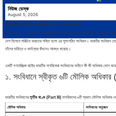
নিউজ ডেস্ক
August 5, 2026
আন্তর্জাতিক আইনি ও ভূ-রাজনীতি ডেস্ক | পালস বাংলাদেশ
১৯৪৭ সালের ১৫ আগস্ট শত বছরের ব্রিটিশ শাসনের অবসান ঘটিয়ে বিশ্ব মানচিত্রে আত্মপ্র
দেশ হিসেবে পরিচিত ভারতের শক্তি হলো এর সুসংগঠিত সংবিধান। ভারতীয় সংবিধান দেশ
তাঁদের দায়িত্ব ও কর্তব্যের বাঁধনেও আবদ্ধ করেছে।
একটি গণতান্ত্রিক রাষ্ট্রে ভারতীয় নাগরিকেরা সংবিধানের অধীনে কী কী অধিকার ভোগ কর
১. সংবিধানে স্বীকৃত ৬টি মৌলিক অধি
ভারতীয় সংবিধানের
তৃতীয় খণ্ডে (Part III)
নাগরিকদের ৬টি প্রধান মৌলিক অধিকার দেওয
মৌলিক অধিকার
সংবিধানের অনুচ্ছেদ