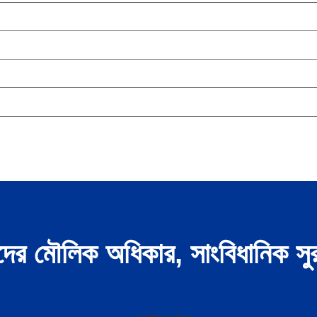
র মৌলিক অধিকার, সাংবিধানিক সুরক্ষা 