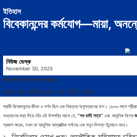
ইতিহাস
বিবেকানন্দের কর্মযোগ—মায়া, অনন্ত
নিউজ ডেস্ক
November 30, 2025
প্রতিবেদক : বিডিএস বুলবুল আহমেদ
আদর্শের অভিন্নতা: সর্ব ধর্মই সত্য
স্বামী বিবেকানন্দের জীবন ও দর্শন ছিল এক নিরন্তর অনুসন্ধানের ফল। ১৮৮৬ সালে শ্রীরাম
অধ্যয়নের মধ্য দিয়ে তাঁর এই উপলব্ধি আসে যে,
“সব ধর্মই সত্য”
এবং আধুনিক বিশ্বে
জ
প্রকাশ করেন, তখন তা আধুনিক আধ্যাত্মিক দর্শনের এক নতুন দিগন্ত উন্মোচন করে।