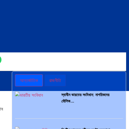
আন্তর্জাতিক
রাজনীতি
স্বাধীন ভারতের সংবিধান: নাগরিকদের
মৌলিক…
াব