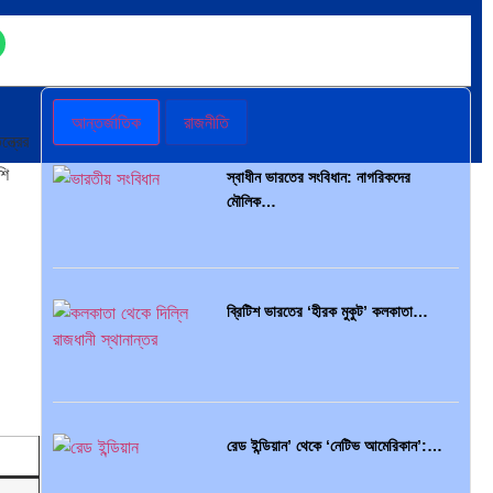
প্রথাগত মেধা, স্ট্র্যাটেজিক গভর্নেন্স ও…
আন্তর্জাতিক
রাজনীতি
্ত্রের
শি
স্বাধীন ভারতের সংবিধান: নাগরিকদের
পদ্মা সেতু ও রেল সংযোগ…
মৌলিক…
ব্রিটিশ ভারতের ‘হীরক মুকুট’ কলকাতা…
বৈশ্বিক অর্থব্যবস্থা, আইএমএফ-বিশ্বব্যাংক,
ইসলামী ব্যাংকিং…
রেড ইন্ডিয়ান’ থেকে ‘নেটিভ আমেরিকান’:…
অর্থ পাচারের মহাকাব্য: ১০০ ডলারের…