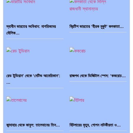
স্বাধীন ভারতের সংবিধান: নাগরিকদের
ব্রিটিশ ভারতের ‘হীরক মুকুট’ কলকাতা…
মৌলিক…
রেড ইন্ডিয়ান’ থেকে ‘নেটিভ আমেরিকান’:
রাজপথ থেকে ডিজিটাল স্পেস: ‘ককরোচ…
…
কান্দাহার থেকে কাবুল: তালেবানের তিন…
হিটলারের মৃত্যু, গোপন নাটকীয়তা ও…