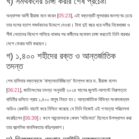
খ) সমর্থকদের চাঙ্গা করার শেষ প্রচেষ্টা
অধ্যাপক আলী রীয়াজ মনে করেন [
05:23
], এই বক্তব্যটি মূলধারার জনগণের চেয়ে
তার দলের হতাশ সমর্থকদের উদ্দেশে দেওয়া। টানা দুই বছর ধরে দলীয় নিষেধাজ্ঞা ও
শীর্ষ নেতাদের বিদেশে পালিয়ে থাকার পর কর্মীদের মনোবল চাঙ্গা করতেই তিনি বারবার
দেশে ফেরার দাবি করছেন।
গ) ১,৪০০ শহীদের রক্ত ও আন্তর্জাতিক
তদন্ত
শেখ হাসিনার বক্তব্যকে ‘বাস্তবতাবিচ্ছিন্ন’ উল্লেখ করে ড. রীয়াজ বলেন
[
06:21
], জাতিসংঘের তদন্ত অনুযায়ী ২০২৪ সালের জুলাই-আগস্টে নিরাপত্তা
বাহিনীর গুলিতে প্রায় ১,৪০০ মানুষ নিহত হন। আন্তর্জাতিক বিভিন্ন সংবাদমাধ্যম
অডিও রেকর্ডিং যাচাই করে নিশ্চিত করেছে যে তিনি নিজেই এই গণহত্যা পরিচালনা
করেছিলেন [
06:39
]। ফলে আন্দোলনকে কেবল ‘সহিংসতা’ হিসেবে উপস্থাপন করা
তার কাল্পনিক মানসিকতার বহিঃপ্রকাশ।