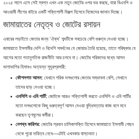
২০২৫ সালে এসে সেই স্বপ্ন এখন এক নতুন জোটের ওপর ভর করছে, যারা বিএনপি ও
আওয়ামী লীগের বাইরে একটি শক্তিশালী বিকল্প হিসেবে নিজেদের জানান দিচ্ছে।
জামায়াতের নেতৃত্ব ও জোটের রসায়ন
এবারের লড়াইতে জেতার জন্য ‘ঐক্য’ শব্দটিকে সবচেয়ে বেশি গুরুত্ব দেওয়া হচ্ছে।
জামায়াতে ইসলামীর দেশি ও বিদেশি সমর্থনের যে জোয়ার তৈরি হয়েছে, তাতে পরিষ্কার যে
আগের মতো গতানুগতিক রাজনীতি আর চলবে না। জোটের শরিকদের মধ্যে আসন
ভাগাভাগির হিসাবও অত্যন্ত সুদূরপ্রসারী:
কৌশলগত আসন:
যেখানে শরিক দলগুলোর জেতার সম্ভাবনা বেশি, সেখানে
তাদের ছাড় দেওয়া হচ্ছে।
এনসিপি ও এবি পার্টি:
জোটকে আরও শক্তিশালী করতে এনসিপি ও এবি পার্টির
মতো দলগুলোকে কিছু গুরুত্বপূর্ণ আসন দেওয়া বুদ্ধিমত্তার কাজ বলে মনে
করছেন তৃণমূলের কর্মীরা।
নেপথ্য কারিগর:
জোটের প্রধান চালিকাশক্তি হিসেবে জামায়াতে ইসলামী পেছন
থেকে পুরো দায়িত্ব নেবে—এটাই এখনকার বাস্তবতা।