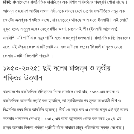
ঢাকা:
বাংলাদেশের রাজনৈতিক মানচিত্রে এক বিশাল পরিবর্তনের পদধ্বনি শোনা যাচ্ছে।
আসন্ন ত্রয়োদশ জাতীয় সংসদ নির্বাচনকে সামনে রেখে দেশের রাজনীতিতে নতুন এক
জোটের আত্মপ্রকাশ ঘটতে যাচ্ছে, যার নেতৃত্বে থাকছে জামায়াতে ইসলামী। এই জোটে
যুক্ত হচ্ছে মামুনুল হকের নেতৃত্বাধীন অংশ, চরমোনাই পীর (ইসলামী আন্দোলন),
এনসিপি, এবি পার্টি এবং মঞ্জুর পার্টির মতো গুরুত্বপূর্ণ দলগুলো। রাজনৈতিক বিশ্লেষকদের
মতে, এই ঐক্য কেবল একটি জোট নয়, বরং এটি ৫৪ বছরের ‘দ্বিদলীয়’ বৃত্ত ভেঙে
ফেলার একটি শক্তিশালী প্রচেষ্টা।
১৯৫০-২০২৫: দুই দলের রাজত্ব ও তৃতীয়
শক্তির উত্থান
বাংলাদেশের রাজনৈতিক ইতিহাসের দিকে তাকালে দেখা যায়, ১৯৫০-এর দশকে যে
রাজনৈতিক আদর্শের লড়াই শুরু হয়েছিল, তা স্বাধীনতার পর মূলত আওয়ামী লীগ ও
বিএনপির মধ্য দিয়ে আবর্তিত হয়েছে। দীর্ঘ ৫৪ বছর ধরে এ দেশের মানুষ এই দুই দলের
ক্ষমতার পালাবদল দেখেছে। ১৯৫২-এর ভাষা আন্দোলন থেকে শুরু করে ২০২৪-এর
ছাত্র-জনতার বিপ্লব পর্যন্ত প্রতিটি বাঁকে সাধারণ মানুষ পরিবর্তনের স্বপ্ন দেখেছে।