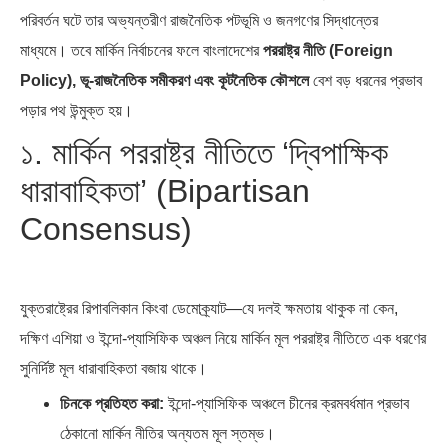
পৃথিবীতে বর্তমানে মোট দেশের সংখ্যা…
এশিয়ান সেঞ্চুরির দ্বৈরথ: চীন-ভারতের
পরিবর্তন ঘটে তার অভ্যন্তরীণ রাজনৈতিক পটভূমি ও জনগণের সিদ্ধান্তের
বৈশ্বিক…
মাধ্যমে। তবে মার্কিন নির্বাচনের ফলে বাংলাদেশের
পররাষ্ট্র নীতি (Foreign
Policy), ভূ-রাজনৈতিক সমীকরণ এবং কূটনৈতিক কৌশলে
বেশ বড় ধরনের প্রভাব
পড়ার পথ উন্মুক্ত হয়।
১. মার্কিন পররাষ্ট্র নীতিতে ‘দ্বিপাক্ষিক
ধারাবাহিকতা’ (Bipartisan
Consensus)
যুক্তরাষ্ট্রের রিপাবলিকান কিংবা ডেমোক্র্যাট—যে দলই ক্ষমতায় থাকুক না কেন,
দক্ষিণ এশিয়া ও ইন্দো-প্যাসিফিক অঞ্চল নিয়ে মার্কিন মূল পররাষ্ট্র নীতিতে এক ধরণের
সুনির্দিষ্ট মূল ধারাবাহিকতা বজায় থাকে।
চিনকে প্রতিহত করা:
ইন্দো-প্যাসিফিক অঞ্চলে চীনের ক্রমবর্ধমান প্রভাব
ঠেকানো মার্কিন নীতির অন্যতম মূল স্তম্ভ।