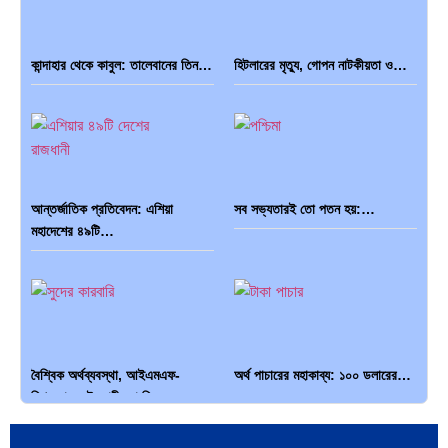
কান্দাহার থেকে কাবুল: তালেবানের তিন…
হিটলারের মৃত্যু, গোপন নাটকীয়তা ও…
আন্তর্জাতিক প্রতিবেদন: এশিয়া
সব সভ্যতারই তো পতন হয়:…
মহাদেশের ৪৯টি…
বৈশ্বিক অর্থব্যবস্থা, আইএমএফ-
অর্থ পাচারের মহাকাব্য: ১০০ ডলারের…
বিশ্বব্যাংক, ইসলামী ব্যাংকিং…