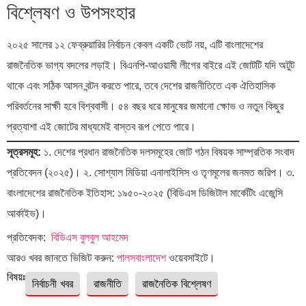
বিশ্লেষণ ও উপসংহার
২০২৫ সালের ১২ ফেব্রুয়ারির নির্বাচন কেবল একটি ভোট নয়, এটি বাংলাদেশের
রাজনৈতিক ভাগ্য বদলের লড়াই। বিএনপি-আওয়ামী লীগের বাইরে এই জোটটি যদি অটুট
থাকে এবং সঠিক আসন বন্টন করতে পারে, তবে দেশের রাজনীতিতে এক ঐতিহাসিক
পরিবর্তনের সাক্ষী হবে বিশ্ববাসী। ৫৪ বছর ধরে মানুষের জমানো ক্ষোভ ও নতুন কিছুর
প্রত্যাশা এই জোটের মাধ্যমেই বাস্তব রূপ পেতে পারে।
সূত্রসমূহ:
১. দেশের প্রধান রাজনৈতিক দলসমূহের জোট গঠন বিষয়ক সাম্প্রতিক সংবাদ
প্রতিবেদন (২০২৫)। ২. সোশ্যাল মিডিয়া এনালাইসিস ও তৃণমূলের জনমত জরিপ। ৩.
বাংলাদেশের রাজনৈতিক ইতিহাস: ১৯৫০-২০২৫ (বিডিএস ডিজিটাল মার্কেটিং এজেন্সি
আর্কাইভ)।
প্রতিবেদক:
বিডিএস বুলবুল আহমেদ
আরও খবর জানতে ভিজিট করুন:
পালসবাংলাদেশ
ওয়েবসাইটে।
বিষয়ঃ
নির্বাচনী খবর
রাজনীতি
রাজনৈতিক বিশ্লেষণ