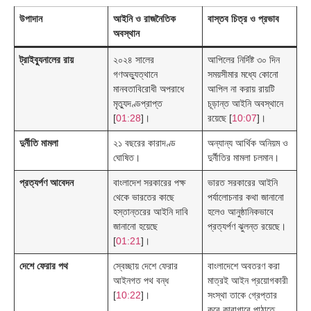
উপাদান
আইনি ও রাজনৈতিক
বাস্তব চিত্র ও প্রভাব
অবস্থান
ট্রাইব্যুনালের রায়
২০২৪ সালের
আপিলের নির্দিষ্ট ৩০ দিন
গণঅভ্যুত্থানে
সময়সীমার মধ্যে কোনো
মানবতাবিরোধী অপরাধে
আপিল না করায় রায়টি
মৃত্যুদণ্ডপ্রাপ্ত
চূড়ান্ত আইনি অবস্থানে
[
01:28
]।
রয়েছে [
10:07
]।
দুর্নীতি মামলা
২১ বছরের কারাদণ্ড
অন্যান্য আর্থিক অনিয়ম ও
ঘোষিত।
দুর্নীতির মামলা চলমান।
প্রত্যর্পণ আবেদন
বাংলাদেশ সরকারের পক্ষ
ভারত সরকারের আইনি
থেকে ভারতের কাছে
পর্যালোচনার কথা জানানো
হস্তান্তরের আইনি দাবি
হলেও আনুষ্ঠানিকভাবে
জানানো হয়েছে
প্রত্যর্পণ ঝুলন্ত রয়েছে।
[
01:21
]।
দেশে ফেরার পথ
স্বেচ্ছায় দেশে ফেরার
বাংলাদেশে অবতরণ করা
আইনগত পথ বন্ধ
মাত্রই আইন প্রয়োগকারী
[
10:22
]।
সংস্থা তাকে গ্রেপ্তার
করে কারাগারে পাঠাতে