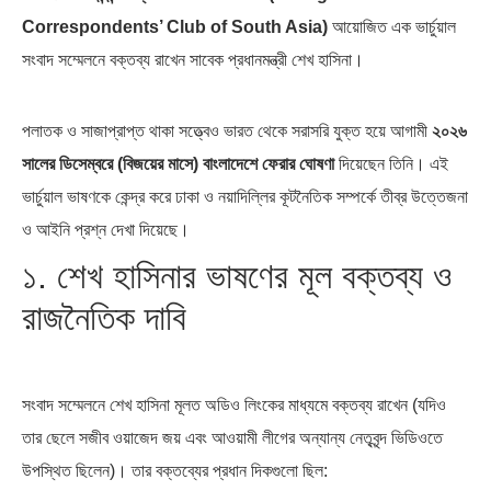
Correspondents’ Club of South Asia)
আয়োজিত এক ভার্চুয়াল
সংবাদ সম্মেলনে বক্তব্য রাখেন সাবেক প্রধানমন্ত্রী শেখ হাসিনা।
পলাতক ও সাজাপ্রাপ্ত থাকা সত্ত্বেও ভারত থেকে সরাসরি যুক্ত হয়ে আগামী
২০২৬
পৃথিবীতে বর্তমানে মোট দেশের সংখ্যা…
এশিয়ান সেঞ্চুরির দ্বৈরথ: চীন-ভারতের
বৈশ্বিক…
সালের ডিসেম্বরে (বিজয়ের মাসে) বাংলাদেশে ফেরার ঘোষণা
দিয়েছেন তিনি। এই
ভার্চুয়াল ভাষণকে কেন্দ্র করে ঢাকা ও নয়াদিল্লির কূটনৈতিক সম্পর্কে তীব্র উত্তেজনা
ও আইনি প্রশ্ন দেখা দিয়েছে।
১. শেখ হাসিনার ভাষণের মূল বক্তব্য ও
রাজনৈতিক দাবি
সংবাদ সম্মেলনে শেখ হাসিনা মূলত অডিও লিংকের মাধ্যমে বক্তব্য রাখেন (যদিও
তার ছেলে সজীব ওয়াজেদ জয় এবং আওয়ামী লীগের অন্যান্য নেতৃবৃন্দ ভিডিওতে
উপস্থিত ছিলেন)। তার বক্তব্যের প্রধান দিকগুলো ছিল: