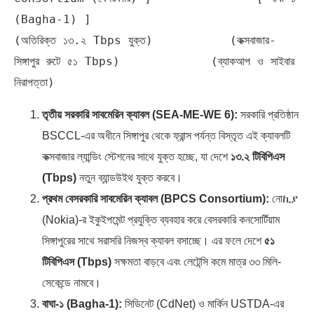
(Bagha-1) ]

(অতিরিক্ত ১৩.২ Tbps যুক্ত)           (কক্সবাজার-
সিঙ্গাপুর রুটে ৫১ Tbps)             (ব্যাকআপ ও সাইবার 
তৃতীয় সরকারি সাবমেরিন ক্যাবল (SEA-ME-WE 6):
সরকারি প্রতিষ্ঠান
BSCCL-এর অধীনে সিঙ্গাপুর থেকে ফ্রান্স পর্যন্ত বিস্তৃত এই ক্যাবলটি
কক্সবাজার ল্যান্ডিং স্টেশনের সাথে যুক্ত হচ্ছে, যা দেশে
১৩.২ টিবিপিএস
(Tbps)
নতুন ব্যান্ডউইথ যুক্ত করবে।
প্রথম বেসরকারি সাবমেরিন ক্যাবল (BPCS Consortium):
নোኪያ
(Nokia)-র ইকুইপমেন্ট প্রযুক্তি ব্যবহার করে বেসরকারি কনসোর্টিয়াম
সিঙ্গাপুরের সাথে সরাসরি নিজস্ব ক্যাবল বসাচ্ছে। এর ফলে দেশে
৫১
টিবিপিএস (Tbps)
সক্ষমতা বাড়বে এবং লেটেন্সি কমে মাত্র ৩৩ মিলি-
সেকেন্ডে নামবে।
বাঘা-১ (Bagha-1):
সিডিনেট (CdNet) ও মার্কিন USTDA-এর