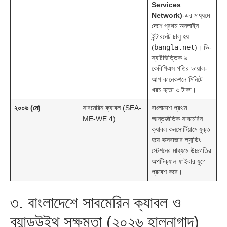
Services
Network)
-এর মাধ্যমে
দেশে প্রথম অনলাইন
ইন্টারনেট চালু হয়
(
bangla.net
)। ভি-
স্যাটভিত্তিক ৬
কেবিপিএস গতির ডায়াল-
আপ কানেকশনে মিনিটে
খরচ হতো ৩ টাকা।
২০০৬ (মে)
সাবমেরিন ক্যাবল (SEA-
বাংলাদেশ প্রথম
ME-WE 4)
আন্তর্জাতিক সাবমেরিন
ক্যাবল কনসোর্টিয়ামে যুক্ত
হয়ে কক্সবাজার ল্যান্ডিং
স্টেশনের মাধ্যমে উচ্চগতির
অপটিক্যাল ফাইবার যুগে
প্রবেশ করে।
৩. বাংলাদেশে সাবমেরিন ক্যাবল ও
ব্যান্ডউইথ সক্ষমতা (২০২৬ হালনাগাদ)