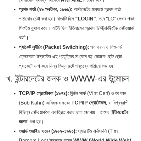
প্রথম বার্তা (২৯ অক্টোবর, ১৯৬৯):
আর্পানেটের মাধ্যমে প্রথম বার্তা
পাঠানোর চেষ্টা করা হয়। বার্তাটি ছিল
“LOGIN”
, তবে “LO” লেখার পরই
সিস্টেম ক্র্যাশ করে। এটিই ছিল ইতিহাসের প্রথম ডিস্ট্রিবিউটেড নেটওয়ার্ক
বার্তা।
প্যাকেট সুইচিং (Packet Switching):
পল বারান ও লিওনার্ড
ক্লেইনরক উদ্ভাবিত এই প্রযুক্তির মাধ্যমে বড় ডেটাকে ছোট ছোট
প্যাকেটে ভাগ করে ভিন্ন ভিন্ন রুটে গন্তব্যে পাঠানো শুরু হয়।
খ. ইন্টারনেটের জনক ও WWW-এর উন্মোচন
TCP/IP প্রোটোকল (১৯৭৪):
ভিন্টন সার্ফ (Vint Cerf) ও বব কান
(Bob Kahn) আবিষ্কার করেন
TCP/IP প্রোটোকল
, যা বিশ্বব্যাপী
বিভিন্ন নেটওয়ার্ককে একত্রিত করার ভাষা জোগায়। তাদের
‘ইন্টারনেটের
জনক’
বলা হয়।
ওয়ার্ল্ড ওয়াইড ওয়েব (১৯৮৯-১৯৯১):
স্যার টিম বার্নার্স-লি (Tim
Berners-Lee) উদ্ভাবন করেন
WWW (World Wide Web)