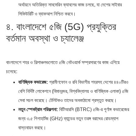
অর্থায়নে অতিরিক্ত সাবমেরিন ক্যাবলের কাজ চলছে, যা দেশের সাইবার
সিকিউরিটি ও ব্যাকআপ নিশ্চিত করবে।
৪. বাংলাদেশে ৫জি (5G) প্রযুক্তির
বর্তমান অবস্থা ও চ্যালেঞ্জ
বাংলাদেশে শহর ও শিল্পাঞ্চলগুলোতে ৫জি নেটওয়ার্ক সম্প্রসারণের কাজ এগিয়ে
চলেছে:
বাণিজ্যিক কভারেজ:
গ্রামীণফোন ও রবি বিভাগীয় শহরসহ দেশের ৪৪০টিরও
বেশি নির্দিষ্ট লোকেশনে (বিমানবন্দর, বিশ্ববিদ্যালয় ও বাণিজ্যিক এলাকা) ৫জি
সেবা সচল করেছে। টেলিটকও তাদের অবকাঠামো প্রস্তুত করছে।
নতুন স্পেকট্রাম পরিকল্পনা:
বিটিআরসি (BTRC) ৫জি-র পূর্ণাঙ্গ কভারেজের
জন্য ৩.৫ গিগাহার্টজ (GHz) ব্যান্ডের নতুন তরঙ্গ বরাদ্দের রোডম্যাপ
বাস্তবায়ন করছে।