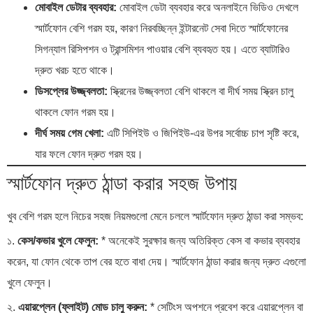
মোবাইল ডেটার ব্যবহার:
মোবাইল ডেটা ব্যবহার করে অনলাইনে ভিডিও দেখলে
স্মার্টফোন বেশি গরম হয়, কারণ নিরবচ্ছিন্ন ইন্টারনেট সেবা দিতে স্মার্টফোনের
সিগন্যাল রিসিপশন ও ট্রান্সমিশন পাওয়ার বেশি ব্যবহৃত হয়। এতে ব্যাটারিও
দ্রুত খরচ হতে থাকে।
ডিসপ্লের উজ্জ্বলতা:
স্ক্রিনের উজ্জ্বলতা বেশি থাকলে বা দীর্ঘ সময় স্ক্রিন চালু
থাকলে ফোন গরম হয়।
দীর্ঘ সময় গেম খেলা:
এটি সিপিইউ ও জিপিইউ-এর উপর সর্বোচ্চ চাপ সৃষ্টি করে,
যার ফলে ফোন দ্রুত গরম হয়।
স্মার্টফোন দ্রুত ঠান্ডা করার সহজ উপায়
খুব বেশি গরম হলে নিচের সহজ নিয়মগুলো মেনে চললে স্মার্টফোন দ্রুত ঠান্ডা করা সম্ভব:
১.
কেস/কভার খুলে ফেলুন:
* অনেকেই সুরক্ষার জন্য অতিরিক্ত কেস বা কভার ব্যবহার
করেন, যা ফোন থেকে তাপ বের হতে বাধা দেয়। স্মার্টফোন ঠান্ডা করার জন্য দ্রুত এগুলো
খুলে ফেলুন।
২.
এয়ারপ্লেন (ফ্লাইট) মোড চালু করুন:
* সেটিংস অপশনে প্রবেশ করে এয়ারপ্লেন বা