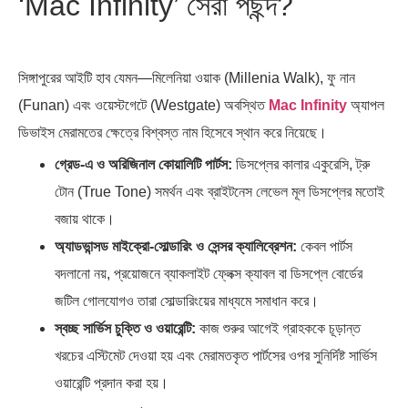
‘Mac Infinity’ সেরা পছন্দ?
সিঙ্গাপুরের আইটি হাব যেমন—মিলেনিয়া ওয়াক (Millenia Walk), ফু নান
(Funan) এবং ওয়েস্টগেটে (Westgate) অবস্থিত
Mac Infinity
অ্যাপল
ডিভাইস মেরামতের ক্ষেত্রে বিশ্বস্ত নাম হিসেবে স্থান করে নিয়েছে।
গ্রেড-এ ও অরিজিনাল কোয়ালিটি পার্টস:
ডিসপ্লের কালার একুরেসি, ট্রু
টোন (True Tone) সমর্থন এবং ব্রাইটনেস লেভেল মূল ডিসপ্লের মতোই
বজায় থাকে।
অ্যাডভান্সড মাইক্রো-সোল্ডারিং ও সেন্সর ক্যালিব্রেশন:
কেবল পার্টস
বদলানো নয়, প্রয়োজনে ব্যাকলাইট ফ্লেক্স ক্যাবল বা ডিসপ্লে বোর্ডের
জটিল গোলযোগও তারা সোল্ডারিংয়ের মাধ্যমে সমাধান করে।
স্বচ্ছ সার্ভিস চুক্তি ও ওয়ারেন্টি:
কাজ শুরুর আগেই গ্রাহককে চূড়ান্ত
খরচের এস্টিমেট দেওয়া হয় এবং মেরামতকৃত পার্টসের ওপর সুনির্দিষ্ট সার্ভিস
ওয়ারেন্টি প্রদান করা হয়।