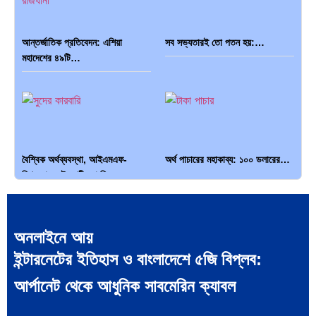
আন্তর্জাতিক প্রতিবেদন: এশিয়া
সব সভ্যতারই তো পতন হয়:…
মহাদেশের ৪৯টি…
বৈশ্বিক অর্থব্যবস্থা, আইএমএফ-
অর্থ পাচারের মহাকাব্য: ১০০ ডলারের…
বিশ্বব্যাংক, ইসলামী ব্যাংকিং…
অনলাইনে আয়
ইন্টারনেটের ইতিহাস ও বাংলাদেশে ৫জি বিপ্লব:
দক্ষিণ এশিয়ায় ‘জেন-জি’ বিপ্লব:
বিশেষ ইন-ডেপ্থ রিপোর্ট: ক্রীড়া
আর্পানেট থেকে আধুনিক সাবমেরিন ক্যাবল
বাংলাদেশ,…
উৎসবে…