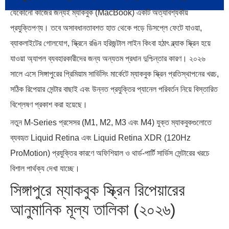
যেকোনো কাজের জন্যই ম্যাকবুক (MacBook) একটি অত্যাবশ্যকীয়
ব্রাজিল ও আর্জেন্টিনার কালো অধ্যায়:…
পূর্ব ইউরোপ বনাম তুরস্ক: শত…
প্রযুক্তিপণ্য। তবে অসাবধানতাবশত হাত থেকে পড়ে ডিসপ্লে ফেটে যাওয়া,
ব্যাকলাইটের গোলযোগ, স্ক্রিনে রঙিন হরিজন্টাল লাইন কিংবা হঠাৎ ব্ল্যাক স্ক্রিন হয়ে
যাওয়া অ্যাপল ব্যবহারকারীদের জন্য অন্যতম প্রধান দুশ্চিন্তার কারণ। ২০২৬
সালে এসে সিঙ্গাপুরের প্রিমিয়াম সার্ভিসিং মার্কেটে ম্যাকবুক স্ক্রিন প্রতিস্থাপনের খরচ,
সঠিক রিপেয়ার সেন্টার বাছাই এবং উন্নত প্রযুক্তির প্যানেল পরিবর্তন নিয়ে বিস্তারিত
পৃথিবীতে বর্তমানে মোট দেশের সংখ্যা…
এশিয়ান সেঞ্চুরির দ্বৈরথ: চীন-ভারতের
বিশ্লেষণ প্রকাশ করা হয়েছে।
বৈশ্বিক…
নতুন M-Series প্রসেসর (M1, M2, M3 এবং M4) যুক্ত ম্যাকবুকগুলোতে
ব্যবহৃত Liquid Retina এবং Liquid Retina XDR (120Hz
ProMotion) প্রযুক্তির কারণে অফিশিয়াল ও থার্ড-পার্টি সার্ভিস সেন্টারের খরচে
বিশাল পার্থক্য দেখা যাচ্ছে।
সিঙ্গাপুরে ম্যাকবুক স্ক্রিন রিপেয়ারের
আনুমানিক মূল্য তালিকা (২০২৬)