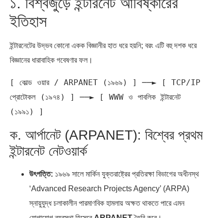
১. বিশ্বজুড়ে ইন্টারনেট আবিষ্কারের
ইতিহাস
ইন্টারনেটের উদ্ভব কোনো একক বিজ্ঞানীর হাত ধরে হয়নি; বরং এটি বহু দশক ধরে
বিজ্ঞানের ধারাবাহিক গবেষণার ফল।
[ কোল্ড ওয়ার / ARPANET (১৯৬৯) ] ──► [ TCP/IP 
প্রোটোকল (১৯৭৪) ] ──► [ WWW ও পাবলিক ইন্টারনেট 
ক. আর্পানেট (ARPANET): বিশ্বের প্রথম
ইন্টারনেট নেটওয়ার্ক
উৎপত্তি:
১৯৬৯ সালে মার্কিন যুক্তরাষ্ট্রের প্রতিরক্ষা বিভাগের অধীনস্থ
‘Advanced Research Projects Agency’ (ARPA)
স্নায়ুযুদ্ধ চলাকালীন পারমাণবিক হামলায় অক্ষত থাকতে পারে এমন
যোগাযোগ ব্যবস্থা হিসেবে
ARPANET
তৈরি করে।