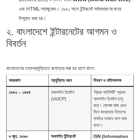
এবং HTML ল্যাঙ্গুয়েজ। ১৯৯১ সালে ইন্টারনেট সর্বসাধারণের জন্য
উম্মুক্ত করা হয়।
২. বাংলাদেশে ইন্টারনেটের আগমন ও
বিবর্তন
বাংলাদেশের তথ্যপ্রযুক্তিতে রূপান্তর শুরু হয় ধাপে ধাপে:
সময়কাল
প্রযুক্তির ধরন
বিবরণ ও মাইলফলক
১৯৯২ – ১৯৯৪
অফলাইন ইমেইল
‘ড্রিক আইসিটি’ প্রথম
(UUCP)
অফলাইন ইমেইল চালু
করে। মেসেজ জমা রেখে
দিনে কয়েকবার বিদেশের
সার্ভারে ডায়াল-আপ করা
হতো।
৬ জুন, ১৯৯৬
অনলাইন ইন্টারনেট
ISN (Information