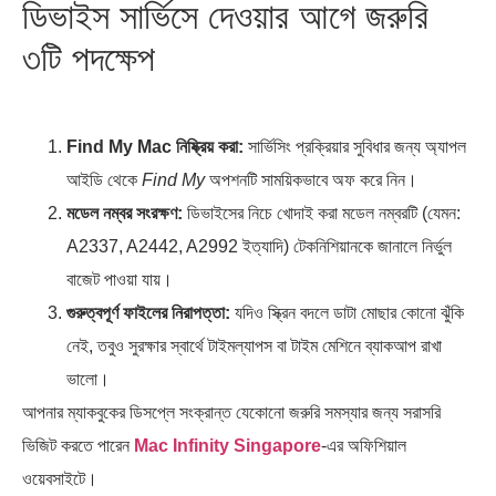
ডিভাইস সার্ভিসে দেওয়ার আগে জরুরি
৩টি পদক্ষেপ
Find My Mac নিষ্ক্রিয় করা:
সার্ভিসিং প্রক্রিয়ার সুবিধার জন্য অ্যাপল
আইডি থেকে
Find My
অপশনটি সাময়িকভাবে অফ করে নিন।
মডেল নম্বর সংরক্ষণ:
ডিভাইসের নিচে খোদাই করা মডেল নম্বরটি (যেমন:
A2337, A2442, A2992 ইত্যাদি) টেকনিশিয়ানকে জানালে নির্ভুল
বাজেট পাওয়া যায়।
গুরুত্বপূর্ণ ফাইলের নিরাপত্তা:
যদিও স্ক্রিন বদলে ডাটা মোছার কোনো ঝুঁকি
নেই, তবুও সুরক্ষার স্বার্থে টাইমল্যাপস বা টাইম মেশিনে ব্যাকআপ রাখা
ভালো।
আপনার ম্যাকবুকের ডিসপ্লে সংক্রান্ত যেকোনো জরুরি সমস্যার জন্য সরাসরি
ভিজিট করতে পারেন
Mac Infinity Singapore
-এর অফিশিয়াল
ওয়েবসাইটে।