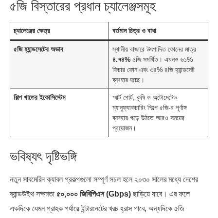
৫জি বিস্তারের প্রধান চ্যালেঞ্জসমূহ
চ্যালেঞ্জের ক্ষেত্র
বর্তমান চিত্র ও বাধা
৫জি হ্যান্ডসেটের অভাব
স্থানীয় বাজারে উৎপাদিত ফোনের মাত্র
৪.৭৪%
৫জি সমর্থিত। এখনও ৬১%
ফিচার ফোন এবং ৩৪% ৪জি হ্যান্ডসেট
ব্যবহার হচ্ছে।
শিল্প খাতের ইকোসিস্টেম
স্মার্ট পোর্ট, কৃষি ও অটোমেটেড
ম্যানুফ্যাকচারিং শিল্পে ৫জি-র পূর্ণাঙ্গ
ব্যবহার গড়ে উঠতে আরও সময়ের
প্রয়োজন।
ভবিষ্যৎ দৃষ্টিভঙ্গি
নতুন সাবমেরিন ক্যাবল প্রকল্পগুলো সম্পূর্ণ সচল হলে ২০৩০ সালের মধ্যে দেশের
ব্যান্ডউইথ সক্ষমতা
৫০,০০০ জিবিপিএস (Gbps)
ছাড়িয়ে যাবে। এর ফলে
একদিকে যেমন গ্রাহক পর্যায়ে ইন্টারনেটের খরচ হ্রাস পাবে, অন্যদিকে ৫জি