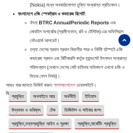
(Nokia) মধ্যে অবকাঠামোগত চুক্তি সংক্রান্ত প্রতিবেদন।
বাংলাদেশে ৫জি স্পেকট্রাম ও কভারেজ রিপোর্ট:
উৎস:
BTRC Annual/Periodic Reports
এবং
মোবাইল অপারেটর (গ্রামীণফোন, রবি ও টেলিটক)-এর অফিসিয়াল
নেটওয়ার্ক আপডেট।
তথ্য:
দেশের প্রধান প্রধান বিভাগীয় শহর ও নির্দিষ্ট হটস্পটে ৫জি
কভারেজ প্রদান এবং বিটিআরসি কর্তৃক হ্যান্ডসেট উৎপাদন সংক্রান্ত
পরিসংখ্যান (যেখানে দেশের মোট চাহিদার অধিকাংশ এখনো ৪জি ও
ফিচার ফোন নির্ভর)।
আরও খবর জানতে ভিজিট করুন:
পালসবাংলাদেশ
ওয়েবসাইটে।
বিষয়ঃ
প্রযুক্তি
অনলাইনে আয়
অর্থনীতি
ইতিহাস
উদ্ভাবন ও ভবিষ্যৎ
টেক
ডিজিটাল ও সাইবার জগৎ
প্রযুক্তি,তথ্যপ্রযুক্তি আইন ও সুরক্ষা
প্রযুক্তি,মার্কেটিং প্রযুক্তি