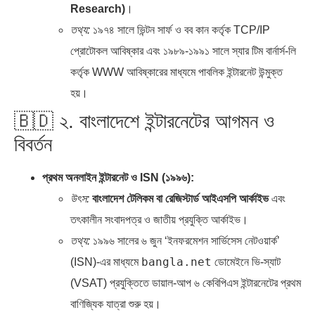
Research)
।
তথ্য:
১৯৭৪ সালে ভিন্টন সার্ফ ও বব কান কর্তৃক TCP/IP
প্রোটোকল আবিষ্কার এবং ১৯৮৯-১৯৯১ সালে স্যার টিম বার্নার্স-লি
কর্তৃক WWW আবিষ্কারের মাধ্যমে পাবলিক ইন্টারনেট উন্মুক্ত
হয়।
🇧🇩 ২. বাংলাদেশে ইন্টারনেটের আগমন ও
বিবর্তন
প্রথম অনলাইন ইন্টারনেট ও ISN (১৯৯৬):
উৎস:
বাংলাদেশ টেলিকম বা রেজিস্টার্ড আইএসপি আর্কাইভ
এবং
তৎকালীন সংবাদপত্র ও জাতীয় প্রযুক্তি আর্কাইভ।
তথ্য:
১৯৯৬ সালের ৬ জুন ‘ইনফরমেশন সার্ভিসেস নেটওয়ার্ক’
bangla.net
(ISN)-এর মাধ্যমে
ডোমেইনে ভি-স্যাট
(VSAT) প্রযুক্তিতে ডায়াল-আপ ৬ কেবিপিএস ইন্টারনেটের প্রথম
বাণিজ্যিক যাত্রা শুরু হয়।