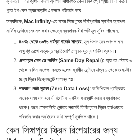
ব্যয়বহুল। এর প্রধান কারণ অ্যাপল সাধারণত কেবল ডিসপ্লে প্যানেল না বদলে
পুরো টপ-কেস অ্যাসেম্বলি একসঙ্গে পরিবর্তন করে।
অন্যদিকে,
Mac Infinity
-এর মতো সিঙ্গাপুরের শীর্ষস্থানীয় স্বাধীন অ্যাপল
সার্ভিস সেন্টারে মেরামত করার ক্ষেত্রে ব্যবহারকারীরা ৩টি মূল সুবিধা পাচ্ছেন:
৪০% থেকে ৬০% পর্যন্ত বাজেট সাশ্রয়:
মূল উপাদানের গুণগত মান
অক্ষুণ্ণ রেখে অত্যন্ত প্রতিযোগিতামূলক মূল্যে সার্ভিস প্রদান।
এক্সপ্রেস সেম-ডে সার্ভিস (Same-Day Repair):
অ্যাপল স্টোরে ৩
থেকে ৭ দিন অপেক্ষা করতে হলেও স্বাধীন সেন্টারে মাত্র ১ থেকে ৩ ঘণ্টার
মধ্যে স্ক্রিন রিপ্লেসমেন্ট সম্পন্ন হয়।
শতভাগ ডেটা সুরক্ষা (Zero Data Loss):
অফিশিয়াল প্রক্রিয়ায়
অনেক সময় মাদারবোর্ড রিসেট বা ড্রাইভ ফরম্যাট করার বাধ্যবাধকতা
থাকে। তবে স্পেশালিস্ট সেন্টারে সরাসরি ফিজিক্যাল স্ক্রিন হার্ডওয়্যার
পরিবর্তন করায় ড্রাইভের ডাটা সম্পূর্ণ সুরক্ষিত থাকে।
কেন সিঙ্গাপুরে স্ক্রিন রিপেয়ারের জন্য