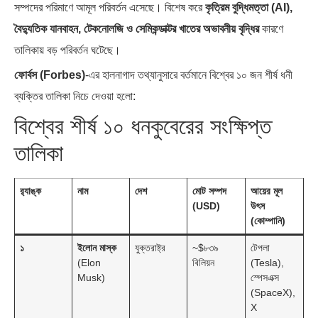
সম্পদের পরিমাণে আমূল পরিবর্তন এসেছে। বিশেষ করে
কৃত্রিম বুদ্ধিমত্তা (AI),
ব্রাজিল ও আর্জেন্টিনার কালো অধ্যায়:…
পূর্ব ইউরোপ বনাম তুরস্ক: শত…
বৈদ্যুতিক যানবাহন, টেকনোলজি ও সেমিকন্ডাক্টর খাতের অভাবনীয় বৃদ্ধির
কারণে
তালিকায় বড় পরিবর্তন ঘটেছে।
ফোর্বস (Forbes)
-এর হালনাগাদ তথ্যানুসারে বর্তমানে বিশ্বের ১০ জন শীর্ষ ধনী
ব্যক্তির তালিকা নিচে দেওয়া হলো:
বিশ্বের শীর্ষ ১০ ধনকুবেরের সংক্ষিপ্ত
পৃথিবীতে বর্তমানে মোট দেশের সংখ্যা…
এশিয়ান সেঞ্চুরির দ্বৈরথ: চীন-ভারতের
বৈশ্বিক…
তালিকা
র‍্যাঙ্ক
নাম
দেশ
মোট সম্পদ
আয়ের মূল
(USD)
উৎস
(কোম্পানি)
১
ইলোন মাস্ক
যুক্তরাষ্ট্র
~$৮৩৯
টেপলা
(Elon
বিলিয়ন
(Tesla),
Musk)
স্পেসএক্স
(SpaceX),
X