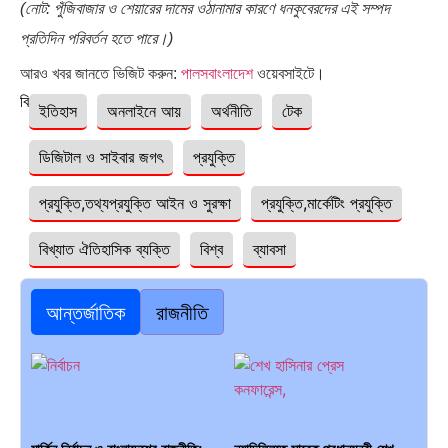
(নোট: পুঁজিবাজার ও শেয়ারের দামের ওঠানামার কারণে ধনকুবেরদের এই সম্পদ
প্রতিদিন পরিবর্তন হতে পারে।)
আরও খবর জানতে ভিজিট করুন:
পালসবাংলাদেশ
ওয়েবসাইটে।
বিষয়ঃ
ইতিহাস
অনলাইনে আয়
অর্থনীতি
টেক
ডিজিটাল ও সাইবার জগৎ
প্রযুক্তি
প্রযুক্তি,তথ্যপ্রযুক্তি আইন ও সুরক্ষা
প্রযুক্তি,মার্কেটিং প্রযুক্তি
বিখ্যাত ঐতিহাসিক ব্যক্তি
বিশ্ব
ব্যাবসা
আন্তর্জাতিক
রাজনীতি