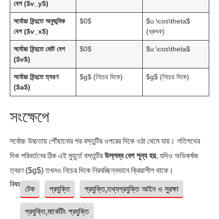
বেগ ($v_x$)
(ধ্রুবক)
সর্বোচ্চ বিন্দুতে মোট বেগ
$0$
$u \cos\theta$
($v$)
সর্বোচ্চ বিন্দুতে ত্বরণ
$g$ (নিচের দিকে)
$g$ (নিচের দিকে)
($a$)
সংক্ষেপে
সর্বোচ্চ উচ্চতায় পৌঁছানোর পর বস্তুটির ওপরের দিকে ওঠা থেমে যায়। গতিপথের
দিক পরিবর্তনের ঠিক এই মুহূর্তে বস্তুটির
উল্লম্ব বেগ শূন্য হয়
, যদিও অভিকর্ষজ
ত্বরণ ($g$) তখনও নিচের দিকে নিরবচ্ছিন্নভাবে ক্রিয়াশীল থাকে।
বিষয়ঃ
টেক
প্রযুক্তি
প্রযুক্তি,তথ্যপ্রযুক্তি আইন ও সুরক্ষা
প্রযুক্তি,মার্কেটিং প্রযুক্তি
আন্তর্জাতিক
রাজনীতি