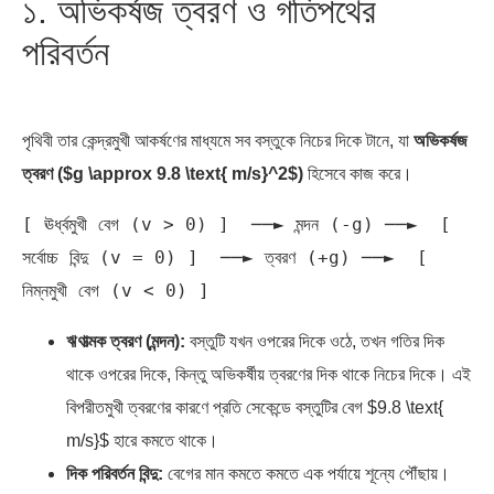
পৃথিবী তার কেন্দ্রমুখী আকর্ষণের মাধ্যমে সব বস্তুকে নিচের দিকে টানে, যা
অভিকর্ষজ
ত্বরণ ($g \approx 9.8 \text{ m/s}^2$)
হিসেবে কাজ করে।
[ ঊর্ধ্বমুখী বেগ (v > 0) ]  ──► মন্দন (-g) ──►  [ 
সর্বোচ্চ বিন্দু (v = 0) ]  ──► ত্বরণ (+g) ──►  [ 
ঋণাত্মক ত্বরণ (মন্দন):
বস্তুটি যখন ওপরের দিকে ওঠে, তখন গতির দিক
থাকে ওপরের দিকে, কিন্তু অভিকর্ষীয় ত্বরণের দিক থাকে নিচের দিকে। এই
বিপরীতমুখী ত্বরণের কারণে প্রতি সেকেন্ডে বস্তুটির বেগ $9.8 \text{
m/s}$ হারে কমতে থাকে।
দিক পরিবর্তন বিন্দু:
বেগের মান কমতে কমতে এক পর্যায়ে শূন্যে পৌঁছায়।
ওপরের দিকে যাওয়া (ধনাত্মক বেগ) থেকে নিচে নামার (ঋণাত্মক বেগ)
সন্ধিক্ষণে বেগ অবশ্যই $0$ এর মধ্য দিয়ে অতিক্রম করতে হয়।