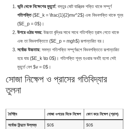
($E_p = 0$)।
উপরে ওঠার সময়:
উচ্চতা বৃদ্ধির সাথে সাথে গতিশক্তি হ্রাস পেতে থাকে
এবং তা বিভবশক্তিতে ($E_p = mgh$) রূপান্তরিত হয়।
সর্বোচ্চ উচ্চতায়:
সমস্ত গতিশক্তি সম্পূর্ণরূপে বিভবশক্তিতে রূপান্তরিত
হয়ে যায় ($E_k \to 0$)। গতিশক্তি শূন্য হওয়ার অর্থই হলো সেই
মুহূর্তে বেগ $v = 0$।
সোজা নিক্ষেপ ও প্রাসের গতিবিদ্যার
তুলনা
বৈশিষ্ট্য
সোজা ওপরের দিকে নিক্ষেপ
কোণ করে নিক্ষেপ (প্রাস)
সর্বোচ্চ বিন্দুতে উল্লম্ব
$0$
$0$
বেগ ($v_y$)
সর্বোচ্চ বিন্দুতে অনুভূমিক
$0$
$u \cos\theta$