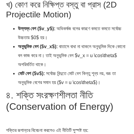
উল্লম্ব বেগ ($v_y$):
অভিকর্ষজ বলের কারণে কমতে কমতে সর্বোচ্চ
উচ্চতায় $0$ হয়।
অনুভূমিক বেগ ($v_x$):
বাতাসে বাধা না থাকলে অনুভূমিক দিকে কোনো
বল কাজ করে না। তাই অনুভূমিক বেগ $v_x = u \cos\theta$
অপরিবর্তিত থাকে।
মোট বেগ ($v$):
সর্বোচ্চ বিন্দুতে মোট বেগ কিন্তু শূন্য নয়, বরং তা
অনুভূমিক বেগের সমান হয় ($v = u \cos\theta$)।
৪. শক্তি সংরক্ষণশীলতা নীতি
(Conservation of Energy)
শক্তির রূপান্তর বিবেচনা করলেও এই নীতিটি সুস্পষ্ট হয়:
ভূমি থেকে নিক্ষেপের মুহূর্তে:
বস্তুর মোট যান্ত্রিক শক্তি থাকে সম্পূর্ণ
গতিশক্তি
($E_k = \frac{1}{2}mv^2$) এবং বিভবশক্তি থাকে শূন্য