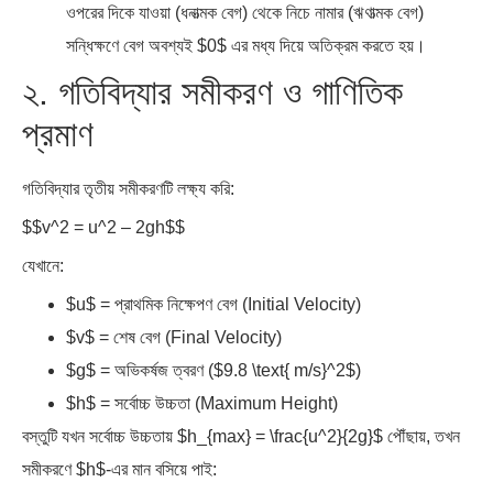
২. গতিবিদ্যার সমীকরণ ও গাণিতিক
প্রমাণ
গতিবিদ্যার তৃতীয় সমীকরণটি লক্ষ্য করি:
$$v^2 = u^2 – 2gh$$
যেখানে:
$u$ = প্রাথমিক নিক্ষেপণ বেগ (Initial Velocity)
$v$ = শেষ বেগ (Final Velocity)
$g$ = অভিকর্ষজ ত্বরণ ($9.8 \text{ m/s}^2$)
$h$ = সর্বোচ্চ উচ্চতা (Maximum Height)
বস্তুটি যখন সর্বোচ্চ উচ্চতায় $h_{max} = \frac{u^2}{2g}$ পৌঁছায়, তখন
সমীকরণে $h$-এর মান বসিয়ে পাই:
$$v^2 = u^2 – 2g \left( \frac{u^2}{2g} \right)$$
$$v^2 = u^2 – u^2 = 0$$