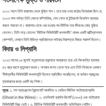
শর্তসাপেক্ষ মুক্তি ও পরিবর্তন
২০০০ সালে তিনি কারাগার থেকে মুক্তি পান। তবে তার ওপর কঠোর নিষেধাজ্ঞা ছিল যে,
২০০৩ সাল পর্যন্ত তিনি কোনো কম্পিউটার, সেল ফোন বা ইন্টারনেট ডিভাইস ব্যবহার
করতে পারবেন না। কারাগার থেকে বের হওয়ার পর মিটনিক তার জীবনের মোড় ঘুরিয়ে
ফেলেন। তিনি গড়ে তোলেন ‘মিটনিক সিকিউরিটি কনসালটিং’ নামক একটি মাল্টিন্যাশনাল
কোম্পানি, যেখানে তিনি বিভিন্ন প্রতিষ্ঠানকে সাইবার নিরাপত্তা বিষয়ে পরামর্শ দিতেন।
বিদায় ও লিগ্যাসি
২০২৩ সালের ১৬ জুলাই অগ্ন্যাশয়ের ক্যান্সারে আক্রান্ত হয়ে এই কিংবদন্তি হ্যাকার
৫৯ বছর বয়সে মৃত্যুবরণ করেন। অপরাধ জগত থেকে সরে এসে তিনি নিজেকে একজন
শীর্ষস্থানীয় সিকিউরিটি কনসালটেন্ট হিসেবে প্রতিষ্ঠিত করেছিলেন, যা বর্তমান প্রজন্মের
হ্যাকারদের জন্য একটি বড় শিক্ষা।
সূত্র:
১. লস অ্যাঞ্জেলেস ট্রান্সপোর্ট আর্কাইভ ও কেভিন মিটনিক অটোবায়োগ্রাফি
(Ghost in the Wires)। ২. এফবিআই ক্রাইম রিপোর্ট (১৯৯৫) এবং মটোরোলা
সিকিউরিটি ব্রিচ ডেটা। ৩. মিটনিক সিকিউরিটি কনসালটিং অফিসিয়াল পোর্টাল।