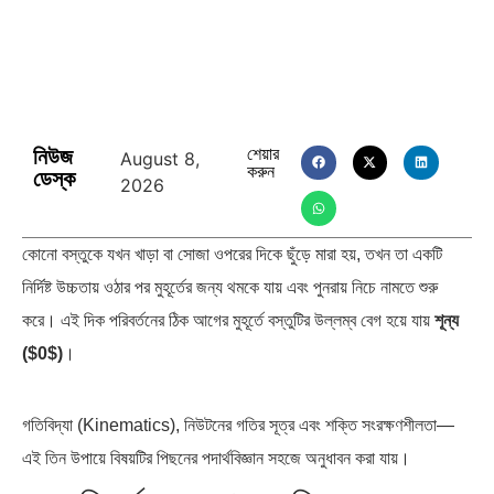
নিউজ
শেয়ার
August 8,
করুন
ডেস্ক
পৃথিবীতে বর্তমানে মোট দেশের সংখ্যা…
এশিয়ান সেঞ্চুরির দ্বৈরথ: চীন-ভারতের
2026
বৈশ্বিক…
কোনো বস্তুকে যখন খাড়া বা সোজা ওপরের দিকে ছুঁড়ে মারা হয়, তখন তা একটি
নির্দিষ্ট উচ্চতায় ওঠার পর মুহূর্তের জন্য থমকে যায় এবং পুনরায় নিচে নামতে শুরু
করে। এই দিক পরিবর্তনের ঠিক আগের মুহূর্তে বস্তুটির উল্লম্ব বেগ হয়ে যায়
শূন্য
($0$)
।
গতিবিদ্যা (Kinematics), নিউটনের গতির সূত্র এবং শক্তি সংরক্ষণশীলতা—
এই তিন উপায়ে বিষয়টির পিছনের পদার্থবিজ্ঞান সহজে অনুধাবন করা যায়।
১. অভিকর্ষজ ত্বরণ ও গতিপথের
পরিবর্তন