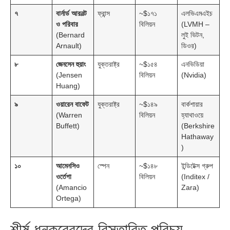
৭
বার্নার্ড আরনল্ট
ফ্রান্স
~$১৭১
এলভিএমএইচ
ও পরিবার
বিলিয়ন
(LVMH –
(Bernard
লুই ভিটন,
Arnault)
ডিওর)
৮
জেনসেন হুয়াং
যুক্তরাষ্ট্র
~$১৫৪
এনভিডিয়া
(Jensen
বিলিয়ন
(Nvidia)
Huang)
৯
ওয়ারেন বাফেট
যুক্তরাষ্ট্র
~$১৪৯
বার্কশায়ার
(Warren
বিলিয়ন
হ্যাথাওয়ে
Buffett)
(Berkshire
Hathaway
)
১০
আমেনসিও
স্পেন
~$১৪৮
ইন্ডিটেক্স গ্রুপ
ওর্তেগা
বিলিয়ন
(Inditex /
(Amancio
Zara)
Ortega)
শীর্ষ ধনকুবেরদের বিস্তারিত পরিচয়