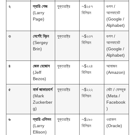
২
ল্যারি পেজ
যুক্তরাষ্ট্র
~$২৫৭
গুগল /
(Larry
বিলিয়ন
আলফাবেট
Page)
(Google /
Alphabet)
৩
সের্গেই ব্রিন
যুক্তরাষ্ট্র
~$২৩৭
গুগল /
(Sergey
বিলিয়ন
আলফাবেট
Brin)
(Google /
Alphabet)
৪
জেফ বেজোস
যুক্তরাষ্ট্র
~$২২৪
আমাজন
(Jeff
বিলিয়ন
(Amazon)
Bezos)
৫
মার্ক জাকারবার্গ
যুক্তরাষ্ট্র
~$২২২
মেটা / ফেসবুক
(Mark
বিলিয়ন
(Meta /
Zuckerber
Facebook
g)
)
৬
ল্যারি এলিসন
যুক্তরাষ্ট্র
~$১৯০
ওরাকল
(Larry
বিলিয়ন
(Oracle)
Ellison)