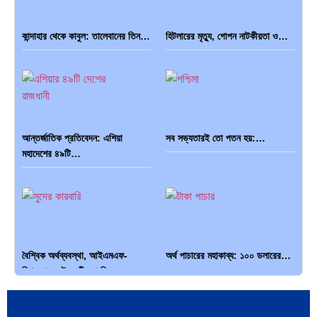
কান্দাহার থেকে কাবুল: তালেবানের তিন…
হিটলারের মৃত্যু, গোপন নাটকীয়তা ও…
আন্তর্জাতিক প্রতিবেদন: এশিয়া
সব সভ্যতারই তো পতন হয়:…
মহাদেশের ৪৯টি…
বৈশ্বিক অর্থব্যবস্থা, আইএমএফ-
অর্থ পাচারের মহাকাব্য: ১০০ ডলারের…
বিশ্বব্যাংক, ইসলামী ব্যাংকিং…