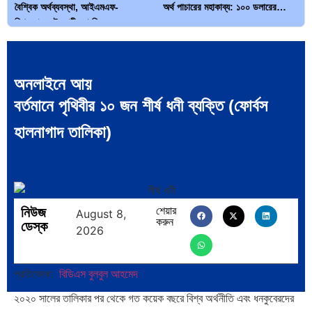
বৈশ্বিক অর্থব্যবস্থা, আইএমএফ-
অর্থ পাচারের মহাকাব্য: ১০০ ডলারের…
বিশ্বব্যাংক, ইসলামী ব্যাংকিং…
অনলাইনে আয়
বর্তমানে পৃথিবীর ১০ জন শীর্ষ ধনী ব্যক্তি (ফোর্বস
দক্ষিণ এশিয়ায় ‘জেন-জি’ বিপ্লব: বাংলাদেশ,
বিশেষ ইন-ডেপ্থ রিপোর্ট: ক্রীড়া উৎসবে…
হালনাগাদ তালিকা)
…
নিউজ
শেয়ার
August 8,
করুন
ডেস্ক
2026
ভারত মহাসাগরের অশ্রু: শ্রীলঙ্কার ২৬…
ক্রূরতা ও ধ্বংসের মহাকাব্য: পৃথিবীর…
প্রতিবেদক:
বিডিএস বুলবুল আহমেদ
২০২০ সালের তালিকার পর থেকে গত কয়েক বছরে বিশ্ব অর্থনীতি এবং ধনকুবেরদের