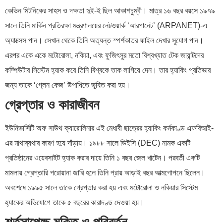
কেভিন মিটনিকের সাহস ও দক্ষতা দুই-ই ছিল আকাশচুম্বী। মাত্র ১৬ বছর বয়সে ১৯৭৯
সালে তিনি মার্কিন প্রতিরক্ষা মন্ত্রণালয়ের নেটওয়ার্ক ‘আরপানেট’ (ARPANET)-এ
অ্যাক্সেস পান। সেখান থেকে তিনি অত্যন্ত স্পর্শকাতর ফাইল দেখার সুযোগ পান।
এরপর একে একে মটোরোলা, নকিয়া, এবং ফুজিৎসুর মতো বিশ্বখ্যাত টেক জায়ান্টদের
কম্পিউটার সিস্টেম হ্যাক করে তিনি বিশ্বকে তাক লাগিয়ে দেন। তার হ্যাকিং প্রতিভার
জন্য তাকে ‘গ্লেন কেজ’ উপাধিতে ভূষিত করা হয়।
গ্রেপ্তার ও কারাজীবন
ইউনিভার্সিটি অফ সাউথ ক্যারোলিনার এই মেধাবী ছাত্রের হ্যাকিং কর্মকাণ্ড এফবিআই-
এর মাথাব্যথার কারণ হয়ে দাঁড়ায়। ১৯৮৮ সালে ডিইসি (DEC) নামক একটি
প্রতিষ্ঠানের ওয়েবসাইট হ্যাক করার দায়ে তিনি ১ বছর জেল খাটেন। পরবর্তী একটি
মামলায় গ্রেপ্তারি পরোয়ানা জারি হলে তিনি প্রায় আড়াই বছর আত্মগোপনে ছিলেন।
অবশেষে ১৯৯৫ সালে তাকে গ্রেপ্তার করা হয় এবং মটোরোলা ও নকিয়ার সিস্টেম
হ্যাকের অভিযোগে তাকে ৫ বছরের কারাদণ্ড দেওয়া হয়।