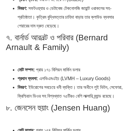
বিবরণ:
সফটওয়্যার ও ডেটাবেজ টেকনোলজি জায়ান্ট ওরাকলের সহ-
প্রতিষ্ঠাতা। কৃত্রিম বুদ্ধিমত্তার চাহিদা বাড়ায় তার ক্লাউড ব্যবসার
শেয়ারের দাম দ্রুত বেড়েছে।
৭. বার্নার্ড আরনল্ট ও পরিবার (Bernard
Arnault & Family)
মোট সম্পদ:
প্রায় ১৭১ বিলিয়ন মার্কিন ডলার
প্রধান ব্যবসা:
এলভিএমএইচ (LVMH – Luxury Goods)
বিবরণ:
ইউরোপের সবচেয়ে ধনী ব্যক্তি। তার অধীনে লুই ভিটন, সেফোরা,
ক্রিশ্চিয়ান ডিওর সহ বিশ্বখ্যাত ৭৫টিরও বেশি লাক্সারি ব্র্যান্ড রয়েছে।
৮. জেনসেন হুয়াং (Jensen Huang)
মোট সম্পদ:
প্রায় ১৫৪ বিলিয়ন মার্কিন ডলার