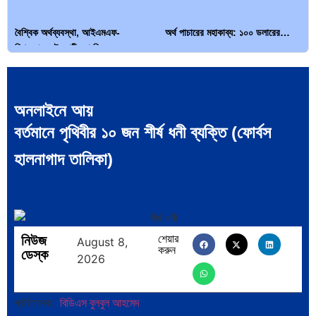
বৈশ্বিক অর্থব্যবস্থা, আইএমএফ-
অর্থ পাচারের মহাকাব্য: ১০০ ডলারের…
বিশ্বব্যাংক, ইসলামী ব্যাংকিং…
অনলাইনে আয়
বর্তমানে পৃথিবীর ১০ জন শীর্ষ ধনী ব্যক্তি (ফোর্বস
দক্ষিণ এশিয়ায় ‘জেন-জি’ বিপ্লব: বাংলাদেশ,
বিশেষ ইন-ডেপ্থ রিপোর্ট: ক্রীড়া উৎসবে…
হালনাগাদ তালিকা)
…
নিউজ
শেয়ার
August 8,
করুন
ডেস্ক
2026
ভারত মহাসাগরের অশ্রু: শ্রীলঙ্কার ২৬…
ক্রূরতা ও ধ্বংসের মহাকাব্য: পৃথিবীর…
প্রতিবেদক:
বিডিএস বুলবুল আহমেদ