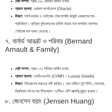
মোট সম্পদ:
প্রায় ১৯০ বিলিয়ন মার্কিন ডলার
প্রধান ব্যবসা:
ওরাকল কর্পোরেশন (Oracle)
বিবরণ:
সফটওয়্যার ও ডেটাবেজ টেকনোলজি জায়ান্ট ওরাকলের সহ-
প্রতিষ্ঠাতা। কৃত্রিম বুদ্ধিমত্তার চাহিদা বাড়ায় তার ক্লাউড ব্যবসার
শেয়ারের দাম দ্রুত বেড়েছে।
৭. বার্নার্ড আরনল্ট ও পরিবার (Bernard
Arnault & Family)
মোট সম্পদ:
প্রায় ১৭১ বিলিয়ন মার্কিন ডলার
প্রধান ব্যবসা:
এলভিএমএইচ (LVMH – Luxury Goods)
বিবরণ:
ইউরোপের সবচেয়ে ধনী ব্যক্তি। তার অধীনে লুই ভিটন, সেফোরা,
ক্রিশ্চিয়ান ডিওর সহ বিশ্বখ্যাত ৭৫টিরও বেশি লাক্সারি ব্র্যান্ড রয়েছে।
৮. জেনসেন হুয়াং (Jensen Huang)