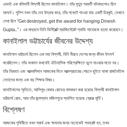
এমনই এক বলিদানী বিপ্লবী ছিলেন কানাইলাল। তাঁর মৃত্যু পরবর্তী ঘটনাগুলোও ছিল
আশ্চর্য। পুলিশ যখন তাঁর দেহ উদ্ধার করে, তাঁর পকেটে পাওয়া যায় একটি চিরকুট, যেখানে
লেখা ছিল “Get destroyed, get the award for hanging Dinesh
Gupta..”। এর মাধ্যমে তিনি ডিস্ট্রিক্ট ম্যাজিস্ট্রেট প্যাডি সাহেবকে হত্যা করেছেন।
কানাইলাল ভট্টাচার্যের জীবনের উদ্দেশ্য
কানাইলাল ভট্টাচার্য ছিলেন এক মহা বিপ্লবী, যিনি নীরবে দেশের জন্য জীবন উৎসর্গ
করেছিলেন। তাঁর অবদান কখনোই ঐতিহাসিক পরিপ্রেক্ষিতে ভুলে যাওয়ার মতো নয়।
তাঁর নিরবতা এবং আত্মবলিদান আজকের দিনে আত্মপ্রচারের পেছনে ছুটতে থাকা রাজনৈতিক
নেতাদের জন্য এক বড় শিক্ষার বিষয়।
কানাইলালের স্মৃতিতে, আলিপুর বেকার রোডের নামকরণ করা হয়েছে বিপ্লবী কানাইলাল
ভট্টাচার্য রোড, আর তাঁর জন্মস্থান মজিলপুরে স্থাপিত হয়েছে ব্রোঞ্জ মূর্তি।
বিশ্লেষণ
আজকের পৃথিবীতে যখন স্বার্থ এবং ক্ষমতার জন্য অনেকেই পথভ্রষ্ট হন, তখন