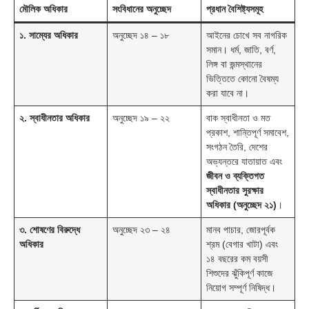
মৌলিক অধিকার
সংবিধানের অনুচ্ছেদ
প্রধান বৈশিষ্ট্যসমূহ
১. সাম্যের অধিকার
অনুচ্ছেদ ১৪ – ১৮
আইনের চোখে সব নাগরিক
সমান। ধর্ম, জাতি, বর্ণ,
লিঙ্গ বা জন্মস্থানের
ভিত্তিতে কোনো বৈষম্য
করা যাবে না।
২. স্বাধীনতার অধিকার
অনুচ্ছেদ ১৯ – ২২
বাক স্বাধীনতা ও মত
প্রকাশ, শান্তিপূর্ণ সমাবেশ,
সংগঠন তৈরি, দেশের
অভ্যন্তরে যাতায়াত এবং
জীবন ও ব্যক্তিগত
স্বাধীনতার সুরক্ষার
অধিকার (অনুচ্ছেদ ২১)
।
৩. শোষণের বিরুদ্ধে
অনুচ্ছেদ ২৩ – ২৪
মানব পাচার, জোরপূর্বক
অধিকার
শ্রম (বেগার খাটা) এবং
১৪ বছরের কম বয়সী
শিশুদের ঝুঁকিপূর্ণ কাজে
নিয়োগ সম্পূর্ণ নিষিদ্ধ।