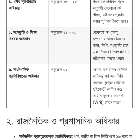
৪. ধর্মীয় স্বাধীনতার
অনুচ্ছেদ ২৫ – ২৮
প্রত্যেক নাগরিক পছন্দ
অধিকার
অনুযায়ী যেকোনো ধর্ম
পালন, চর্চা এবং প্রচার
করার পূর্ণ স্বাধীনতা পান।
৫. সংস্কৃতি ও শিক্ষা
অনুচ্ছেদ ২৯ – ৩০
যেকোনো সংখ্যালঘু
বিষয়ক অধিকার
সম্প্রদায় তাদের নিজস্ব
ভাষা, লিপি, সংস্কৃতি রক্ষা
এবং নিজস্ব শিক্ষাপ্রতিষ্ঠান
পরিচালনা করতে পারবে।
৬. সাংবিধানিক
অনুচ্ছেদ ৩২
কোনো নাগরিকের মৌলিক
প্রতিবিধানের অধিকার
অধিকার খর্ব হলে তিনি
সরাসরি সুপ্রিম কোর্ট বা
হাইকোর্টে আপিল করে
আইনি সুরক্ষার আদেশ
(Writ) পেতে পারেন।
২. রাজনৈতিক ও প্রশাসনিক অধিকার
সার্বজনীন প্রাপ্তবয়স্ক ভোটাধিকার:
ধর্ম, জাতি বা লিঙ্গ নির্বিশেষে ১৮ বছর বা