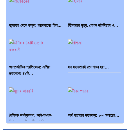
কান্দাহার থেকে কাবুল: তালেবানের তিন…
হিটলারের মৃত্যু, গোপন নাটকীয়তা ও…
আন্তর্জাতিক প্রতিবেদন: এশিয়া
সব সভ্যতারই তো পতন হয়:…
মহাদেশের ৪৯টি…
বৈশ্বিক অর্থব্যবস্থা, আইএমএফ-
অর্থ পাচারের মহাকাব্য: ১০০ ডলারের…
বিশ্বব্যাংক, ইসলামী ব্যাংকিং…