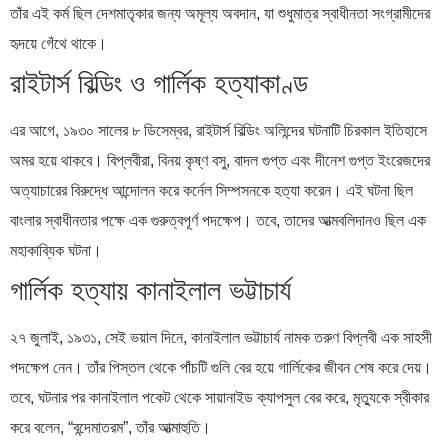
তাঁর এই কর্ম ছিল দেশমাতৃকার জন্য অমূল্য অবদান, যা শুধুমাত্র স্বাধীনতা সংগ্রামীদের
হৃদয়ে গেঁথে থাকে।
রাইটার্স বিল্ডিং ও গার্লিক হত্যাকাণ্ড
এর আগে, ১৯৩০ সালের ৮ ডিসেম্বর, রাইটার্স বিল্ডিং অলিন্দের ঘটনাটি চিরকাল ইতিহাসে
অমর হয়ে থাকবে। বিপ্লবীরা, বিনয় কৃষ্ণ বসু, বাদল গুপ্ত এবং দীনেশ গুপ্ত ইংরেজদের
অত্যাচারের বিরুদ্ধে আন্দোলন করে কর্নেল সিম্পসনকে হত্যা করেন। এই ঘটনা ছিল
বাংলার স্বাধীনতার পক্ষে এক গুরুত্বপূর্ণ পদক্ষেপ। তবে, তাদের আত্মবলিদানও ছিল এক
মহাকাব্যিক ঘটনা।
গার্লিক হত্যায় কানাইলাল ভট্টাচার্য
২৭ জুলাই, ১৯৩১, সেই ভয়াল দিনে, কানাইলাল ভট্টাচার্য নামক তরুণ বিপ্লবী এক সাহসী
পদক্ষেপ নেন। তাঁর পিস্তল থেকে পাঁচটি গুলি বের হয়ে গার্লিকের জীবন শেষ করে দেয়।
তবে, ঘটনার পর কানাইলাল পকেট থেকে সায়ানাইড ক্যাপসুল বের করে, মৃত্যুকে স্বীকার
করে বলেন, “বন্দেমাতরম”, তাঁর আত্মাহুতি।