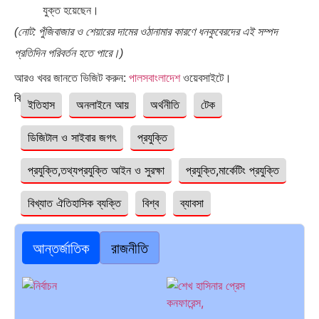
যুক্ত হয়েছেন।
(নোট: পুঁজিবাজার ও শেয়ারের দামের ওঠানামার কারণে ধনকুবেরদের এই সম্পদ
প্রতিদিন পরিবর্তন হতে পারে।)
আরও খবর জানতে ভিজিট করুন:
পালসবাংলাদেশ
ওয়েবসাইটে।
বিষয়ঃ
ইতিহাস
অনলাইনে আয়
অর্থনীতি
টেক
ডিজিটাল ও সাইবার জগৎ
প্রযুক্তি
প্রযুক্তি,তথ্যপ্রযুক্তি আইন ও সুরক্ষা
প্রযুক্তি,মার্কেটিং প্রযুক্তি
বিখ্যাত ঐতিহাসিক ব্যক্তি
বিশ্ব
ব্যাবসা
আন্তর্জাতিক
রাজনীতি