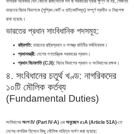
নাগরিক অধিকার যেন কোনো রাজনৈতিক দল বা সরকারের দ্বারা ক্ষুণ্ণ না হয়, সেজন্য
ভারতের বিচার বিভাগকে (সুপ্রিম কোর্ট ও হাইকোর্টসমূহ) সম্পূর্ণ স্বাধীন ও নিরপেক্ষ
রাখা হয়েছে।
ভারতের প্রধান সাংবিধানিক পদসমূহ:
রাষ্ট্রপতি:
ভারতের রাষ্ট্রপ্রধান ও সশস্ত্র বাহিনীর সর্বাধিনায়ক।
প্রধানমন্ত্রী:
দেশের গণতান্ত্রিক সরকারের প্রধান।
প্রধান বিচারপতি (CJI):
বিচার বিভাগের প্রধান ও সংবিধানের রক্ষক।
৪. সংবিধানের চতুর্থ খণ্ড: নাগরিকদের
১০টি মৌলিক কর্তব্য
(Fundamental Duties)
সংবিধানের
অংশ IV (Part IV-A)
এর
অনুচ্ছেদ ৫১A (Article 51A)
-তে
দেশের নাগরিক হিসেবে কিছু মৌলিক দায়িত্ব অর্পণ করা হয়েছে: