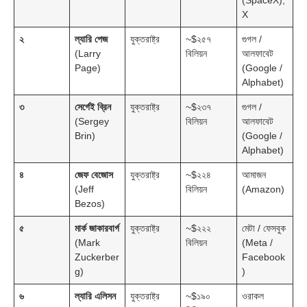
X
২
ল্যারি পেজ
যুক্তরাষ্ট্র
~$২৫৭
গুগল /
(Larry
বিলিয়ন
আলফাবেট
Page)
(Google /
Alphabet)
৩
সের্গেই ব্রিন
যুক্তরাষ্ট্র
~$২৩৭
গুগল /
(Sergey
বিলিয়ন
আলফাবেট
Brin)
(Google /
Alphabet)
৪
জেফ বেজোস
যুক্তরাষ্ট্র
~$২২৪
আমাজন
(Jeff
বিলিয়ন
(Amazon)
Bezos)
৫
মার্ক জাকারবার্গ
যুক্তরাষ্ট্র
~$২২২
মেটা / ফেসবুক
(Mark
বিলিয়ন
(Meta /
Zuckerber
Facebook
g)
)
৬
ল্যারি এলিসন
যুক্তরাষ্ট্র
~$১৯০
ওরাকল