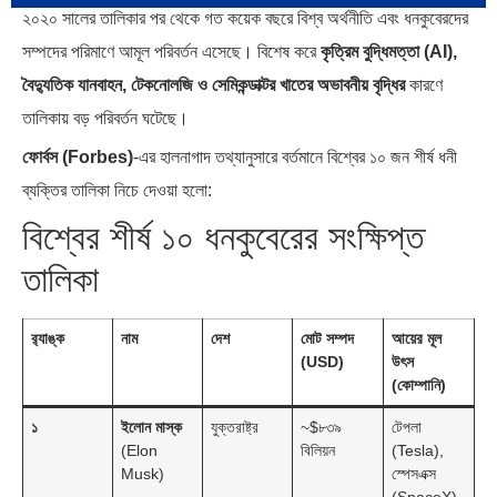
২০২০ সালের তালিকার পর থেকে গত কয়েক বছরে বিশ্ব অর্থনীতি এবং ধনকুবেরদের
সম্পদের পরিমাণে আমূল পরিবর্তন এসেছে। বিশেষ করে
কৃত্রিম বুদ্ধিমত্তা (AI),
ব্রাজিল ও আর্জেন্টিনার কালো অধ্যায়:…
পূর্ব ইউরোপ বনাম তুরস্ক: শত…
বৈদ্যুতিক যানবাহন, টেকনোলজি ও সেমিকন্ডাক্টর খাতের অভাবনীয় বৃদ্ধির
কারণে
তালিকায় বড় পরিবর্তন ঘটেছে।
ফোর্বস (Forbes)
-এর হালনাগাদ তথ্যানুসারে বর্তমানে বিশ্বের ১০ জন শীর্ষ ধনী
ব্যক্তির তালিকা নিচে দেওয়া হলো:
বিশ্বের শীর্ষ ১০ ধনকুবেরের সংক্ষিপ্ত
পৃথিবীতে বর্তমানে মোট দেশের সংখ্যা…
এশিয়ান সেঞ্চুরির দ্বৈরথ: চীন-ভারতের
বৈশ্বিক…
তালিকা
র‍্যাঙ্ক
নাম
দেশ
মোট সম্পদ
আয়ের মূল
(USD)
উৎস
(কোম্পানি)
১
ইলোন মাস্ক
যুক্তরাষ্ট্র
~$৮৩৯
টেপলা
(Elon
বিলিয়ন
(Tesla),
Musk)
স্পেসএক্স
(SpaceX),