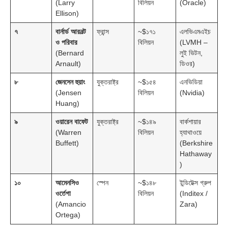
(Larry
বিলিয়ন
(Oracle)
Ellison)
৭
বার্নার্ড আরনল্ট
ফ্রান্স
~$১৭১
এলভিএমএইচ
ও পরিবার
বিলিয়ন
(LVMH –
(Bernard
লুই ভিটন,
Arnault)
ডিওর)
৮
জেনসেন হুয়াং
যুক্তরাষ্ট্র
~$১৫৪
এনভিডিয়া
(Jensen
বিলিয়ন
(Nvidia)
Huang)
৯
ওয়ারেন বাফেট
যুক্তরাষ্ট্র
~$১৪৯
বার্কশায়ার
(Warren
বিলিয়ন
হ্যাথাওয়ে
Buffett)
(Berkshire
Hathaway
)
১০
আমেনসিও
স্পেন
~$১৪৮
ইন্ডিটেক্স গ্রুপ
ওর্তেগা
বিলিয়ন
(Inditex /
(Amancio
Zara)
Ortega)