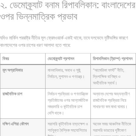
২. ডেমোক্র্যাট বনাম রিপাবলিকান: বাংলাদেশের
ওপর ভিন্নমাত্রিক প্রভাব
যদিও মার্কিন পররাষ্ট্র নীতির মূল ফ্রেমওয়ার্ক একই থাকে, তবে দলভেদে দৃষ্টিভঙ্গির কারণে
বাংলাদেশের ওপর চাপের ধরণ আলাদা হতে পারে:
বিষয়
ডেমোক্র্যাট প্রশাসন
রিপাবলিকান (ট্রাম্প) প্রশাসন
মূল অগ্রাধিকার
মানবাধিকার, অবাধ ও সুষ্ঠু
“আমেরিকা ফার্স্ট” নীতি,
নির্বাচন, সুশাসন ও গণতন্ত্র।
দ্বিপাক্ষিক বাণিজ্য ও
অর্থনৈতিক স্বার্থ।
রাজনৈতিক চাপ
নির্বাচন প্রক্রিয়া ও গণতান্ত্রিক
অন্যান্য দেশের অভ্যন্তরীণ
প্রতিষ্ঠানের ওপর আন্তর্জাতিক
রাজনৈতিক প্রক্রিয়া নিয়ে
নজরদারি ও কূটনৈতিক চাপ
সাধারণত কম মাথা ঘামায়।
বেশি থাকে।
দক্ষিণ এশিয়া কৌশল
সরাসরি কূটনৈতিক হস্তক্ষেপ ও
অনেক সময় আঞ্চলিক নীতিকে
শর্তযুক্ত বৈশ্বিক সহযোগিতার
সরাসরি ভারতের দৃষ্টিকোণ