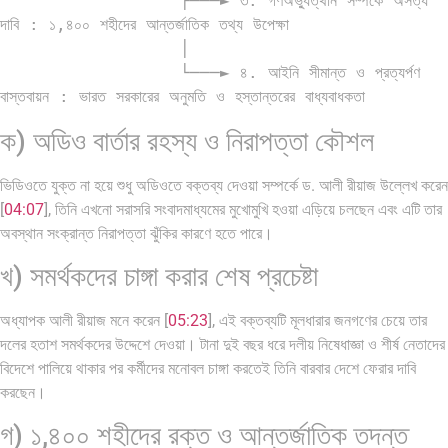
                  ├───► ৩. গণঅভ্যুত্থান সম্পর্কে অসত্য 
দাবি : ১,৪০০ শহীদের আন্তর্জাতিক তথ্য উপেক্ষা

                  │

                  └───► ৪. আইনি সীমান্ত ও প্রত্যর্পণ 
ক) অডিও বার্তার রহস্য ও নিরাপত্তা কৌশল
ভিডিওতে যুক্ত না হয়ে শুধু অডিওতে বক্তব্য দেওয়া সম্পর্কে ড. আলী রীয়াজ উল্লেখ করেন
[
04:07
], তিনি এখনো সরাসরি সংবাদমাধ্যমের মুখোমুখি হওয়া এড়িয়ে চলছেন এবং এটি তার
অবস্থান সংক্রান্ত নিরাপত্তা ঝুঁকির কারণে হতে পারে।
খ) সমর্থকদের চাঙ্গা করার শেষ প্রচেষ্টা
অধ্যাপক আলী রীয়াজ মনে করেন [
05:23
], এই বক্তব্যটি মূলধারার জনগণের চেয়ে তার
দলের হতাশ সমর্থকদের উদ্দেশে দেওয়া। টানা দুই বছর ধরে দলীয় নিষেধাজ্ঞা ও শীর্ষ নেতাদের
বিদেশে পালিয়ে থাকার পর কর্মীদের মনোবল চাঙ্গা করতেই তিনি বারবার দেশে ফেরার দাবি
করছেন।
গ) ১,৪০০ শহীদের রক্ত ও আন্তর্জাতিক তদন্ত