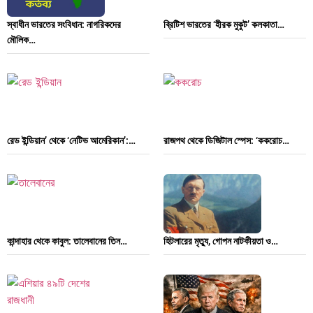
স্বাধীন ভারতের সংবিধান: নাগরিকদের
ব্রিটিশ ভারতের ‘হীরক মুকুট’ কলকাতা…
মৌলিক…
রেড ইন্ডিয়ান’ থেকে ‘নেটিভ আমেরিকান’:…
রাজপথ থেকে ডিজিটাল স্পেস: ‘ককরোচ…
কান্দাহার থেকে কাবুল: তালেবানের তিন…
হিটলারের মৃত্যু, গোপন নাটকীয়তা ও…