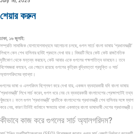
July 16, 2025
শেয়ার করুন
ঢাকা, ১৬ জুলাই:
সম্প্রতি সামাজিক যোগাযোগমাধ্যমে আলোচনা চলছে, গুগল সার্চে বাংলা ভাষায় ‘প্রধানমন্ত্রী’
লিখলে কেন শেখ হাসিনার ছবিই প্রথমে দেখা যায়। বিষয়টি ঘিরে কেউ কেউ রাজনৈতিক
দৃষ্টিকোণ থেকে মন্তব্য করছেন, কেউ আবার একে গুগলের পক্ষপাতিত্ব ভাবছেন। তবে
বিশেষজ্ঞরা বলছেন, এর পেছনে রয়েছে গুগলের কৃত্রিম বুদ্ধিমত্তা প্রযুক্তি ও সার্চ
অ্যালগরিদমের ব্যাখ্যা।
গুগলের ভাষা ও এলগরিদম বিশ্লেষণ করে দেখা যায়, একজন ব্যবহারকারী যদি বাংলা ভাষায়
‘প্রধানমন্ত্রী’ লিখে সার্চ করেন, গুগল ধরে নেয় যে ব্যবহারকারী বাংলাদেশের প্রেক্ষাপটেই তথ্য
খুঁজছেন। ফলে গুগল ‘প্রধানমন্ত্রী’ শব্দটিকে বাংলাদেশের প্রধানমন্ত্রী শেখ হাসিনার সঙ্গে ম্যাপ
করে নেয়, কারণ তিনিই বর্তমানে ক্ষমতায় থাকা একমাত্র বাংলা ভাষাভাষী দেশের প্রধানমন্ত্রী।
কীভাবে কাজ করে গুগলের সার্চ অ্যালগরিদম?
সার্চ ইঞ্জিন অপটিমাইজেশনের (SEO) বিশেষজ্ঞরা জানান, গুগল সার্চ রেজাল্ট নির্ধারণে কয়েকটি