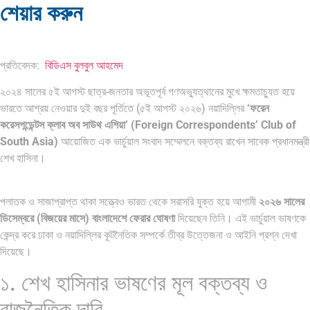
শেয়ার করুন
ব্রাজিল ও আর্জেন্টিনার কালো অধ্যায়:…
পূর্ব ইউরোপ বনাম তুরস্ক: শত…
প্রতিবেদক:
বিডিএস বুলবুল আহমেদ
২০২৪ সালের ৫ই আগস্ট ছাত্র-জনতার অভূতপূর্ব গণঅভ্যুত্থানের মুখে ক্ষমতাচ্যুত হয়ে
ভারতে আশ্রয় নেওয়ার দুই বছর পূর্তিতে (৫ই আগস্ট ২০২৬) নয়াদিল্লির
‘ফরেন
করেসপন্ডেন্টস ক্লাব অব সাউথ এশিয়া’ (Foreign Correspondents’ Club of
পৃথিবীতে বর্তমানে মোট দেশের সংখ্যা…
এশিয়ান সেঞ্চুরির দ্বৈরথ: চীন-ভারতের
South Asia)
আয়োজিত এক ভার্চুয়াল সংবাদ সম্মেলনে বক্তব্য রাখেন সাবেক প্রধানমন্ত্রী
বৈশ্বিক…
শেখ হাসিনা।
পলাতক ও সাজাপ্রাপ্ত থাকা সত্ত্বেও ভারত থেকে সরাসরি যুক্ত হয়ে আগামী
২০২৬ সালের
ডিসেম্বরে (বিজয়ের মাসে) বাংলাদেশে ফেরার ঘোষণা
দিয়েছেন তিনি। এই ভার্চুয়াল ভাষণকে
কেন্দ্র করে ঢাকা ও নয়াদিল্লির কূটনৈতিক সম্পর্কে তীব্র উত্তেজনা ও আইনি প্রশ্ন দেখা
দিয়েছে।
১. শেখ হাসিনার ভাষণের মূল বক্তব্য ও
রাজনৈতিক দাবি