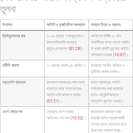
তুলনা
উপাদান
আইনি ও রাজনৈতিক অবস্থান
বাস্তব চিত্র ও প্রভাব
ট্রাইব্যুনালের রায়
২০২৪ সালের গণঅভ্যুত্থানে
আপিলের নির্দিষ্ট ৩০ দিন
মানবতাবিরোধী অপরাধে
সময়সীমার মধ্যে কোনো আপিল
মৃত্যুদণ্ডপ্রাপ্ত [
01:28
]।
না করায় রায়টি চূড়ান্ত আইনি
অবস্থানে রয়েছে [
10:07
]।
দুর্নীতি মামলা
২১ বছরের কারাদণ্ড ঘোষিত।
অন্যান্য আর্থিক অনিয়ম ও
দুর্নীতির মামলা চলমান।
প্রত্যর্পণ আবেদন
বাংলাদেশ সরকারের পক্ষ থেকে
ভারত সরকারের আইনি
ভারতের কাছে হস্তান্তরের
পর্যালোচনার কথা জানানো
আইনি দাবি জানানো হয়েছে
হলেও আনুষ্ঠানিকভাবে
[
01:21
]।
প্রত্যর্পণ ঝুলন্ত রয়েছে।
দেশে ফেরার পথ
স্বেচ্ছায় দেশে ফেরার
বাংলাদেশে অবতরণ করা
আইনগত পথ বন্ধ [
10:22
]।
মাত্রই আইন প্রয়োগকারী
সংস্থা তাকে গ্রেপ্তার করে
কারাগারে পাঠাতে বাধ্য।