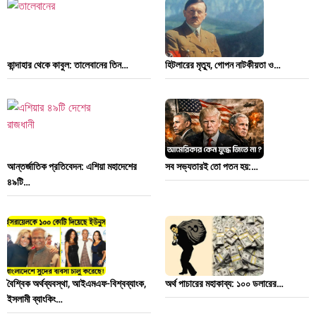
কান্দাহার থেকে কাবুল: তালেবানের তিন…
হিটলারের মৃত্যু, গোপন নাটকীয়তা ও…
আন্তর্জাতিক প্রতিবেদন: এশিয়া মহাদেশের
সব সভ্যতারই তো পতন হয়:…
৪৯টি…
বৈশ্বিক অর্থব্যবস্থা, আইএমএফ-বিশ্বব্যাংক,
অর্থ পাচারের মহাকাব্য: ১০০ ডলারের…
ইসলামী ব্যাংকিং…