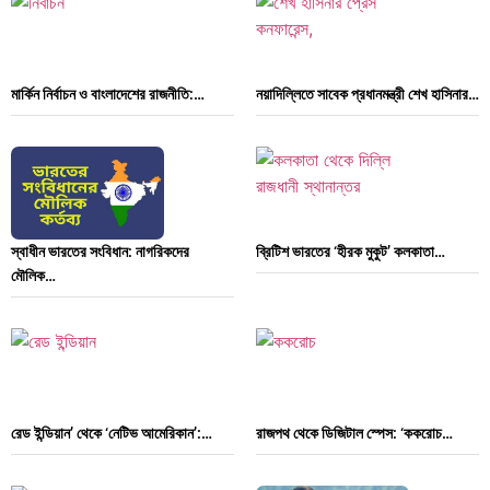
মার্কিন নির্বাচন ও বাংলাদেশের রাজনীতি:…
নয়াদিল্লিতে সাবেক প্রধানমন্ত্রী শেখ হাসিনার…
স্বাধীন ভারতের সংবিধান: নাগরিকদের
ব্রিটিশ ভারতের ‘হীরক মুকুট’ কলকাতা…
মৌলিক…
রেড ইন্ডিয়ান’ থেকে ‘নেটিভ আমেরিকান’:…
রাজপথ থেকে ডিজিটাল স্পেস: ‘ককরোচ…