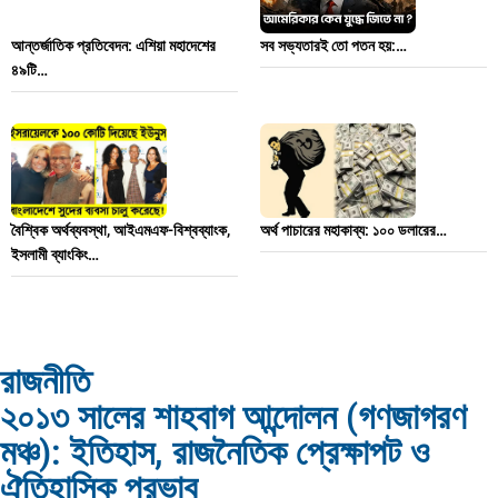
আন্তর্জাতিক প্রতিবেদন: এশিয়া মহাদেশের
সব সভ্যতারই তো পতন হয়:…
৪৯টি…
বৈশ্বিক অর্থব্যবস্থা, আইএমএফ-বিশ্বব্যাংক,
অর্থ পাচারের মহাকাব্য: ১০০ ডলারের…
ইসলামী ব্যাংকিং…
রাজনীতি
২০১৩ সালের শাহবাগ আন্দোলন (গণজাগরণ
দক্ষিণ এশিয়ায় ‘জেন-জি’ বিপ্লব: বাংলাদেশ,…
বিশেষ ইন-ডেপ্থ রিপোর্ট: ক্রীড়া উৎসবে…
মঞ্চ): ইতিহাস, রাজনৈতিক প্রেক্ষাপট ও
ঐতিহাসিক প্রভাব