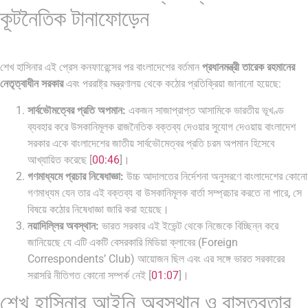
কূটনৈতিক টানাফোড়েন
শেখ হাসিনার এই প্রেস কনফারেন্সের পর বাংলাদেশের বর্তমান
প্রধানমন্ত্রী তারেক রহমানের
নেতৃত্বাধীন সরকার
এবং পররাষ্ট্র মন্ত্রণালয় থেকে কঠোর প্রতিক্রিয়া জানানো হয়েছে:
সার্বভৌমত্বের প্রতি অপমান:
একজন সাজাপ্রাপ্ত আসামিকে ভারতীয় ভূখণ্ড
ব্যবহার করে উসকানিমূলক রাজনৈতিক বক্তব্য দেওয়ার সুযোগ দেওয়ায় বাংলাদেশ
সরকার একে বাংলাদেশের জাতীয় সার্বভৌমেত্বর প্রতি চরম অপমান হিসেবে
আখ্যায়িত করেছে [
00:46
]।
গণমাধ্যমে প্রচার নিষেধাজ্ঞা:
উচ্চ আদালতের নির্দেশনা অনুসরণে বাংলাদেশের কোনো
গণমাধ্যম যেন তার এই বক্তব্য বা উসকানিমূলক বার্তা সম্প্রচার করতে না পারে, সে
বিষয়ে কঠোর নিষেধাজ্ঞা জারি করা হয়েছে।
নয়াদিল্লির অবস্থান:
ভারত সরকার এই ইভেন্ট থেকে নিজেকে বিচ্ছিন্ন করে
জানিয়েছে যে এটি একটি বেসরকারি মিডিয়া ক্লাবের (Foreign
Correspondents’ Club) আয়োজন ছিল এবং এর সঙ্গে ভারত সরকারের
সরাসরি নীতিগত কোনো সম্পর্ক নেই [
01:07
]।
শেখ হাসিনার আইনি অবস্থান ও বাস্তবতার