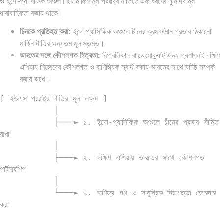
ও ইন্দো-প্যাসিফিক অঞ্চল নিয়ে মার্কিন মূল পররাষ্ট্র নীতিতে এক ধরণের সুনির্দিষ্ট মূল
ধারাবাহিকতা বজায় থাকে।
চিনকে প্রতিহত করা:
ইন্দো-প্যাসিফিক অঞ্চলে চীনের ক্রমবর্ধমান প্রভাব ঠেকানো
মার্কিন নীতির অন্যতম মূল স্তম্ভ।
ভারতের সঙ্গে কৌশলগত মিত্রতা:
রিপাবলিকান বা ডেমোক্র্যাট উভয় প্রশাসনই দক্ষিণ
এশিয়ায় নিজেদের কৌশলগত ও বাণিজ্যিক স্বার্থ রক্ষায় ভারতের সাথে ঘনিষ্ঠ সম্পর্ক
বজায় রাখে।
[ ইউএস পররাষ্ট্র নীতির মূল লক্ষ্য ]

           │

           ├───► ১. ইন্দো-প্যাসিফিক অঞ্চলে চীনের প্রভাব সীমিত 
রাখা

           │

           ├───► ২. দক্ষিণ এশিয়ায় ভারতের সাথে কৌশলগত 
পার্টনারশিপ

           │

           └───► ৩. বাণিজ্য পথ ও সামুদ্রিক নিরাপত্তা জোরদার 