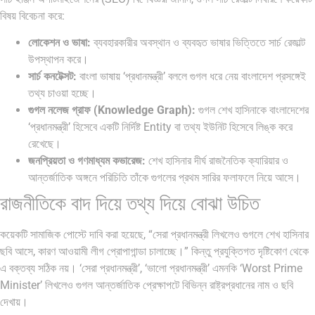
বিষয় বিবেচনা করে:
লোকেশন ও ভাষা:
ব্যবহারকারীর অবস্থান ও ব্যবহৃত ভাষার ভিত্তিতে সার্চ রেজাল্ট
উপস্থাপন করে।
সার্চ কনটেক্সট:
বাংলা ভাষায় ‘প্রধানমন্ত্রী’ বললে গুগল ধরে নেয় বাংলাদেশ প্রসঙ্গেই
তথ্য চাওয়া হচ্ছে।
গুগল নলেজ গ্রাফ (Knowledge Graph):
গুগল শেখ হাসিনাকে বাংলাদেশের
‘প্রধানমন্ত্রী’ হিসেবে একটি নির্দিষ্ট Entity বা তথ্য ইউনিট হিসেবে লিঙ্ক করে
রেখেছে।
জনপ্রিয়তা ও গণমাধ্যম কভারেজ:
শেখ হাসিনার দীর্ঘ রাজনৈতিক ক্যারিয়ার ও
আন্তর্জাতিক অঙ্গনে পরিচিতি তাঁকে গুগলের প্রথম সারির ফলাফলে নিয়ে আসে।
রাজনীতিকে বাদ দিয়ে তথ্য দিয়ে বোঝা উচিত
কয়েকটি সামাজিক পোস্টে দাবি করা হয়েছে, “সেরা প্রধানমন্ত্রী লিখলেও গুগলে শেখ হাসিনার
ছবি আসে, কারণ আওয়ামী লীগ প্রোপাগান্ডা চালাচ্ছে।” কিন্তু প্রযুক্তিগত দৃষ্টিকোণ থেকে
এ বক্তব্য সঠিক নয়। ‘সেরা প্রধানমন্ত্রী’, ‘ভালো প্রধানমন্ত্রী’ এমনকি ‘Worst Prime
Minister’ লিখলেও গুগল আন্তর্জাতিক প্রেক্ষাপটে বিভিন্ন রাষ্ট্রপ্রধানের নাম ও ছবি
দেখায়।