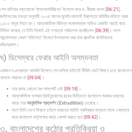
শেখ হাসিনার বক্তব্যকে ‘বাস্তবতাবিচ্ছিন্ন’ উল্লেখ করে ড. রীয়াজ বলেন [
06:21
],
জাতিসংঘের তদন্ত অনুযায়ী ২০২৪ সালের জুলাই-আগস্টে নিরাপত্তা বাহিনীর গুলিতে প্রায়
১,৪০০ মানুষ নিহত হন। আন্তর্জাতিক বিভিন্ন সংবাদমাধ্যম অডিও রেকর্ডিং যাচাই করে
নিশ্চিত করেছে যে তিনি নিজেই এই গণহত্যা পরিচালনা করেছিলেন [
06:39
]। ফলে
আন্দোলনকে কেবল ‘সহিংসতা’ হিসেবে উপস্থাপন করা তার কাল্পনিক মানসিকতার
বহিঃপ্রকাশ।
ঘ) ডিসেম্বরে ফেরার আইনি অসম্ভবতা
একজন দণ্ডপ্রাপ্ত আসামি হিসেবে শেখ হাসিনা চাইলেই টিকিট কেটে বিমানে চড়ে বাংলাদেশে
আসতে পারবেন না [
09:04
]।
তার কাছে কোনো বৈধ পাসপোর্ট নেই [
09:18
]।
আন্তর্জাতিক অপরাধ ট্রাইব্যুনালের রায়ের ভিত্তিতে বাংলাদেশ সরকার ভারতের
কাছে তার
আনুষ্ঠানিক প্রত্যর্পণ (Extradition)
চেয়েছে।
ফলে তিনি দেশে ফিরতে চাইলে ভারতের আইনি প্রক্রিয়ার মাধ্যমে তাকে গ্রেপ্তার
করে বাংলাদেশ কর্তৃপক্ষের কাছে সোপর্দ করতে হবে [
09:42
]।
৩. বাংলাদেশের কঠোর প্রতিক্রিয়া ও