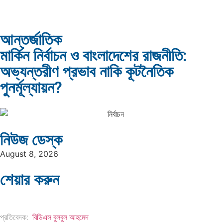
আন্তর্জাতিক
মার্কিন নির্বাচন ও বাংলাদেশের রাজনীতি:
দক্ষিণ এশিয়ায় ‘জেন-জি’ বিপ্লব: বাংলাদেশ,…
বিশেষ ইন-ডেপ্থ রিপোর্ট: ক্রীড়া উৎসবে…
অভ্যন্তরীণ প্রভাব নাকি কূটনৈতিক
পুনর্মূল্যায়ন?
ভারত মহাসাগরের অশ্রু: শ্রীলঙ্কার ২৬…
ক্রূরতা ও ধ্বংসের মহাকাব্য: পৃথিবীর…
নিউজ ডেস্ক
August 8, 2026
শেয়ার করুন
ব্রাজিল ও আর্জেন্টিনার কালো অধ্যায়:…
পূর্ব ইউরোপ বনাম তুরস্ক: শত…
প্রতিবেদক:
বিডিএস বুলবুল আহমেদ