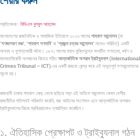
শেয়ার করুন
প্রতিবেদক:
বিডিএস বুলবুল আহমেদ
বাংলাদেশের রাজনৈতিক ও সামাজিক ইতিহাসে ২০১৩ সালের
শাহবাগ আন্দোলন
(যা
‘গণজাগরণ মঞ্চ’
,
‘শাহবাগ গণদাবি’
বা
‘প্রজন্ম চত্বর আন্দোলন’
নামেও পরিচিত) একটি
অনন্য ও যুগান্তকারী ঘটনা। ১৯৭১ সালের মহান মুক্তিযুদ্ধে সংঘটিত গণহত্যা, ধর্ষণ ও
মানবতাবিরোধী অপরাধের বিচারে গঠিত
আন্তর্জাতিক অপরাধ ট্রাইব্যুনাল (International
Crimes Tribunal – ICT)
-এর একটি রায়কে কেন্দ্র করে এই অভূতপূর্ব গণআন্দোলনের
সূচনা হয়।
রাজধানী ঢাকার শাহবাগ মোড় থেকে ছড়িয়ে পড়া এই অহিংস আন্দোলন কেবল দেশীয়
রাজনীতির গতিপথই পরিবর্তন করেনি, বরং আইনের সংশোধন এনে আন্তর্জাতিক অপরাধ
ট্রাইব্যুনালের বিচার প্রক্রিয়াকেও ত্বরান্বিত করেছিল।
১. ঐতিহাসিক প্রেক্ষাপট ও ট্রাইব্যুনাল গঠন