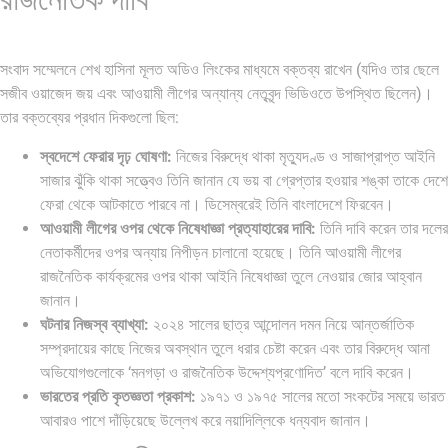
সংবাদ সম্মেলনে শেখ হাসিনা মূলত অডিও লিংকের মাধ্যমে বক্তব্য রাখেন (যদিও তার ছেলে
সজীব ওয়াজেদ জয় এবং আওয়ামী লীগের অন্যান্য নেতৃবৃন্দ ভিডিওতে উপস্থিত ছিলেন)।
তার বক্তব্যের প্রধান দিকগুলো ছিল:
স্বদেশে ফেরার দৃঢ় ঘোষণা:
নিজের বিরুদ্ধে থাকা মৃত্যুদণ্ড ও সাজাপ্রাপ্ত আইনি
সাজার ঝুঁকি থাকা সত্ত্বেও তিনি জানান যে ভয় বা গ্রেপ্তার হওয়ার শঙ্কা তাকে দেশে
ফেরা থেকে আটকাতে পারবে না। ডিসেম্বরেই তিনি বাংলাদেশে ফিরবেন।
আওয়ামী লীগের ওপর থেকে নিষেধাজ্ঞা প্রত্যাহারের দাবি:
তিনি দাবি করেন তার দলের
নেতাকর্মীদের ওপর অন্যায় নিপীড়ন চালানো হয়েছে। তিনি আওয়ামী লীগের
রাজনৈতিক কার্যক্রমের ওপর থাকা আইনি নিষেধাজ্ঞা তুলে নেওয়ার জোর আহ্বান
জানান।
ঘটনার নিজস্ব ব্যাখ্যা:
২০২৪ সালের ছাত্র আন্দোলন দমন নিয়ে আন্তর্জাতিক
সম্প্রদায়ের কাছে নিজের অবস্থান তুলে ধরার চেষ্টা করেন এবং তার বিরুদ্ধে আনা
অভিযোগগুলোকে ‘মনগড়া ও রাজনৈতিক উদ্দেশ্যপ্রণোদিত’ বলে দাবি করেন।
ভারতের প্রতি কৃতজ্ঞতা প্রকাশ:
১৯৭১ ও ১৯৭৫ সালের মতো সংকটের সময়ে ভারত
আবারও পাশে দাঁড়িয়েছে উল্লেখ করে নয়াদিল্লিকে ধন্যবাদ জানান।