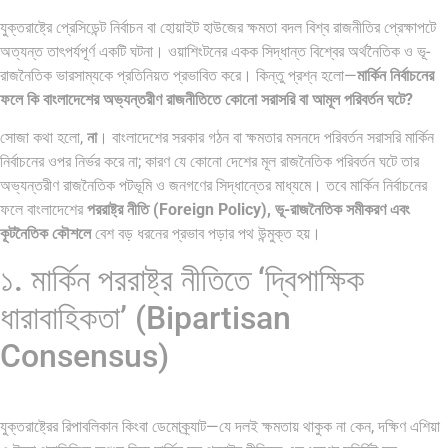
যুক্তরাষ্ট্রে প্রেসিডেন্ট নির্বাচন বা হোয়াইট হাউজের ক্ষমতা বদল বিশ্ব রাজনীতির প্রেক্ষাপটে
অত্যন্ত তাৎপর্যপূর্ণ একটি ঘটনা। ওয়াশিংটনের একক সিদ্ধান্ত বিশ্বের অর্থনৈতিক ও ভূ-
রাজনৈতিক ভারসাম্যকে প্রতিনিয়ত প্রভাবিত করে। কিন্তু প্রশ্ন হলো—
মার্কিন নির্বাচনের
ফলে কি বাংলাদেশের অভ্যন্তরীণ রাজনীতিতে কোনো সরাসরি বা আমূল পরিবর্তন ঘটে?
পৃথিবীতে বর্তমানে মোট দেশের সংখ্যা…
এশিয়ান সেঞ্চুরির দ্বৈরথ: চীন-ভারতের
বৈশ্বিক…
সোজা কথা হলো,
না
। বাংলাদেশের সরকার গঠন বা ক্ষমতার মসনদে পরিবর্তন সরাসরি মার্কিন
নির্বাচনের ওপর নির্ভর করে না; কারণ যে কোনো দেশের মূল রাজনৈতিক পরিবর্তন ঘটে তার
অভ্যন্তরীণ রাজনৈতিক পটভূমি ও জনগণের সিদ্ধান্তের মাধ্যমে। তবে মার্কিন নির্বাচনের
ফলে বাংলাদেশের
পররাষ্ট্র নীতি (Foreign Policy), ভূ-রাজনৈতিক সমীকরণ এবং
কূটনৈতিক কৌশলে
বেশ বড় ধরনের প্রভাব পড়ার পথ উন্মুক্ত হয়।
১. মার্কিন পররাষ্ট্র নীতিতে ‘দ্বিপাক্ষিক
ধারাবাহিকতা’ (Bipartisan
Consensus)
যুক্তরাষ্ট্রের রিপাবলিকান কিংবা ডেমোক্র্যাট—যে দলই ক্ষমতায় থাকুক না কেন, দক্ষিণ এশিয়া