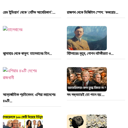
রেড ইন্ডিয়ান’ থেকে ‘নেটিভ আমেরিকান’:…
রাজপথ থেকে ডিজিটাল স্পেস: ‘ককরোচ…
কান্দাহার থেকে কাবুল: তালেবানের তিন…
হিটলারের মৃত্যু, গোপন নাটকীয়তা ও…
আন্তর্জাতিক প্রতিবেদন: এশিয়া মহাদেশের
সব সভ্যতারই তো পতন হয়:…
৪৯টি…