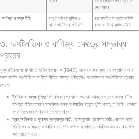
নীতি।
থেকে মূল্যায়ন করার প্রবণতা
দেখা যায়।
বাণিজ্য ও শুল্ক নীতি
বহুমুখী বাণিজ্য চুক্তি ও
চড়া ট্যারিফ বা প্রটেকশনিস্ট
পরিবেশভিত্তিক শর্তাবলী।
(সংরক্ষণশীল) বাণিজ্য নীতি।
৩. অর্থনৈতিক ও বাণিজ্য ক্ষেত্রে সম্ভাব্য
প্রভাব
যুক্তরাষ্ট্র হলো বাংলাদেশের তৈরি পোশাক (RMG) খাতের একক বৃহত্তম রপ্তানি বাজার।
ফলে মার্কিন অর্থনীতি বা বাণিজ্য নীতির সামান্য পরিবর্তনও বাংলাদেশের অর্থনীতিতে প্রভাব
ফেলে:
ট্যারিফ ও শুল্ক বৃদ্ধি:
রিপাবলিকান প্রশাসন ক্ষমতায় থাকলে তাদের সংরক্ষণশীল
বাণিজ্য নীতির কারণে সামগ্রিক শুল্ক বা ট্যারিফ বাড়ার ঝুঁকি থাকে, যা তৈরি পোশাক
রপ্তানিতে বিরূপ প্রভাব ফেলতে পারে।
শ্রম অধিকার ও সুশাসন সংক্রান্ত শর্ত:
ডেমোক্র্যাট প্রশাসন তৈরি পোশাক খাতে
শ্রমিকের অধিকার, কর্মপরিবেশ ও পরিবেশগত কমপ্লায়েন্স নিশ্চিত করার ওপর বেশি
শর্ত আরোপ করে।