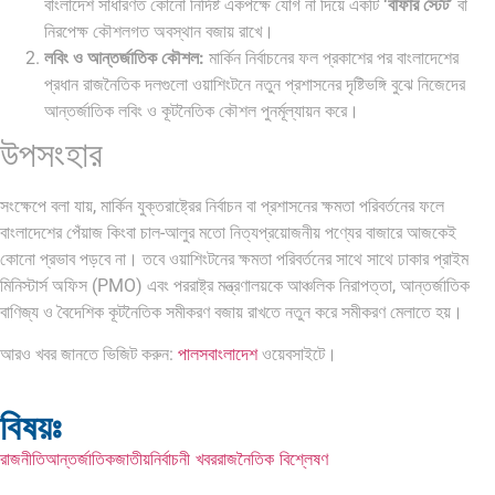
বাংলাদেশ সাধারণত কোনো নির্দিষ্ট একপক্ষে যোগ না দিয়ে একটি
‘বাফার স্টেট’
বা
নিরপেক্ষ কৌশলগত অবস্থান বজায় রাখে।
লবিং ও আন্তর্জাতিক কৌশল:
মার্কিন নির্বাচনের ফল প্রকাশের পর বাংলাদেশের
প্রধান রাজনৈতিক দলগুলো ওয়াশিংটনে নতুন প্রশাসনের দৃষ্টিভঙ্গি বুঝে নিজেদের
আন্তর্জাতিক লবিং ও কূটনৈতিক কৌশল পুনর্মূল্যায়ন করে।
উপসংহার
সংক্ষেপে বলা যায়, মার্কিন যুক্তরাষ্ট্রের নির্বাচন বা প্রশাসনের ক্ষমতা পরিবর্তনের ফলে
বাংলাদেশের পেঁয়াজ কিংবা চাল-আলুর মতো নিত্যপ্রয়োজনীয় পণ্যের বাজারে আজকেই
কোনো প্রভাব পড়বে না। তবে ওয়াশিংটনের ক্ষমতা পরিবর্তনের সাথে সাথে ঢাকার প্রাইম
মিনিস্টার্স অফিস (PMO) এবং পররাষ্ট্র মন্ত্রণালয়কে আঞ্চলিক নিরাপত্তা, আন্তর্জাতিক
বাণিজ্য ও বৈদেশিক কূটনৈতিক সমীকরণ বজায় রাখতে নতুন করে সমীকরণ মেলাতে হয়।
আরও খবর জানতে ভিজিট করুন:
পালসবাংলাদেশ
ওয়েবসাইটে।
বিষয়ঃ
রাজনীতি
আন্তর্জাতিক
জাতীয়
নির্বাচনী খবর
রাজনৈতিক বিশ্লেষণ