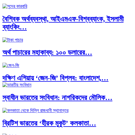
বৈশ্বিক অর্থব্যবস্থা, আইএমএফ-বিশ্বব্যাংক, ইসলামী
ব্যাংকিং…
অর্থ পাচারের মহাকাব্য: ১০০ ডলারের…
দক্ষিণ এশিয়ায় ‘জেন-জি’ বিপ্লব: বাংলাদেশ,…
স্বাধীন ভারতের সংবিধান: নাগরিকদের মৌলিক…
বিশেষ ইন-ডেপ্থ রিপোর্ট: ক্রীড়া উৎসবে…
ব্রিটিশ ভারতের ‘হীরক মুকুট’ কলকাতা…
ভারত মহাসাগরের অশ্রু: শ্রীলঙ্কার ২৬…