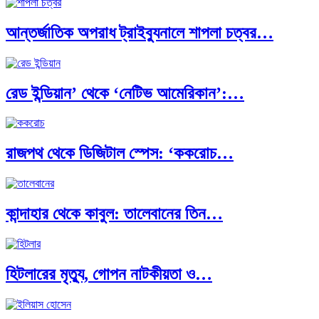
আন্তর্জাতিক অপরাধ ট্রাইব্যুনালে শাপলা চত্বর…
ক্রূরতা ও ধ্বংসের মহাকাব্য: পৃথিবীর…
রেড ইন্ডিয়ান’ থেকে ‘নেটিভ আমেরিকান’:…
ব্রাজিল ও আর্জেন্টিনার কালো অধ্যায়:…
রাজপথ থেকে ডিজিটাল স্পেস: ‘ককরোচ…
পূর্ব ইউরোপ বনাম তুরস্ক: শত…
কান্দাহার থেকে কাবুল: তালেবানের তিন…
পৃথিবীতে বর্তমানে মোট দেশের সংখ্যা…
হিটলারের মৃত্যু, গোপন নাটকীয়তা ও…
এশিয়ান সেঞ্চুরির দ্বৈরথ: চীন-ভারতের বৈশ্বিক…