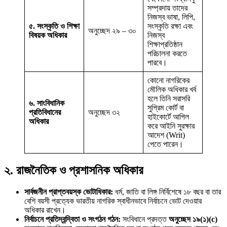
সম্প্রদায় তাদের
নিজস্ব ভাষা, লিপি,
৫. সংস্কৃতি ও শিক্ষা
সংস্কৃতি রক্ষা এবং
অনুচ্ছেদ ২৯ – ৩০
বিষয়ক অধিকার
নিজস্ব
শিক্ষাপ্রতিষ্ঠান
পরিচালনা করতে
পারবে।
কোনো নাগরিকের
মৌলিক অধিকার খর্ব
হলে তিনি সরাসরি
৬. সাংবিধানিক
সুপ্রিম কোর্ট বা
প্রতিবিধানের
অনুচ্ছেদ ৩২
হাইকোর্টে আপিল
অধিকার
করে আইনি সুরক্ষার
আদেশ (Writ)
পেতে পারেন।
২. রাজনৈতিক ও প্রশাসনিক অধিকার
সার্বজনীন প্রাপ্তবয়স্ক ভোটাধিকার:
ধর্ম, জাতি বা লিঙ্গ নির্বিশেষে ১৮ বছর বা তার
বেশি বয়সী প্রত্যেক ভারতীয় নাগরিক স্বাধীনভাবে নির্বাচনে ভোট দেওয়ার
অধিকার রাখেন।
নির্বাচনে প্রতিদ্বন্দ্বিতা ও সংগঠন গঠন:
সংবিধানে প্রদত্ত
অনুচ্ছেদ ১৯(১)(c)