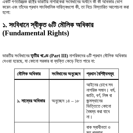
একটি গণতান্ত্রিক রাষ্ট্রে ভারতীয় নাগরিকেরা সংবিধানের অধীনে কী কী অধিকার ভোগ
করেন এবং তাঁদের প্রধান সাংবিধানিক দায়িত্বগুলো কী, তা নিচে বিস্তারিত আলোচনা করা
হলো:
১. সংবিধানে স্বীকৃত ৬টি মৌলিক অধিকার
(Fundamental Rights)
ভারতীয় সংবিধানের
তৃতীয় খণ্ডে (Part III)
নাগরিকদের ৬টি প্রধান মৌলিক অধিকার
দেওয়া হয়েছে, যা কোনো সরকার বা ব্যক্তি কেড়ে নিতে পারে না:
মৌলিক অধিকার
সংবিধানের অনুচ্ছেদ
প্রধান বৈশিষ্ট্যসমূহ
আইনের চোখে সব
নাগরিক সমান। ধর্ম,
জাতি, বর্ণ, লিঙ্গ বা
১. সাম্যের অধিকার
অনুচ্ছেদ ১৪ – ১৮
জন্মস্থানের
ভিত্তিতে কোনো
বৈষম্য করা যাবে
না।
বাক স্বাধীনতা ও
মত প্রকাশ,