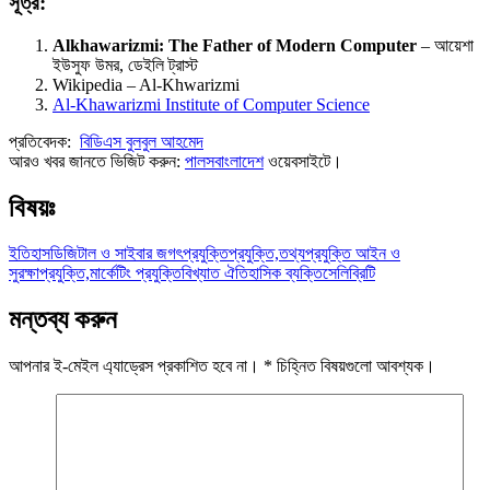
সূত্র:
Alkhawarizmi: The Father of Modern Computer
– আয়েশা
ইউসুফ উমর, ডেইলি ট্রাস্ট
Wikipedia – Al-Khwarizmi
Al-Khawarizmi Institute of Computer Science
প্রতিবেদক:
বিডিএস বুলবুল আহমেদ
আরও খবর জানতে ভিজিট করুন:
পালসবাংলাদেশ
ওয়েবসাইটে।
বিষয়ঃ
ইতিহাস
ডিজিটাল ও সাইবার জগৎ
প্রযুক্তি
প্রযুক্তি,তথ্যপ্রযুক্তি আইন ও
সুরক্ষা
প্রযুক্তি,মার্কেটিং প্রযুক্তি
বিখ্যাত ঐতিহাসিক ব্যক্তি
সেলিব্রিটি
মন্তব্য করুন
আপনার ই-মেইল এ্যাড্রেস প্রকাশিত হবে না।
*
চিহ্নিত বিষয়গুলো আবশ্যক।