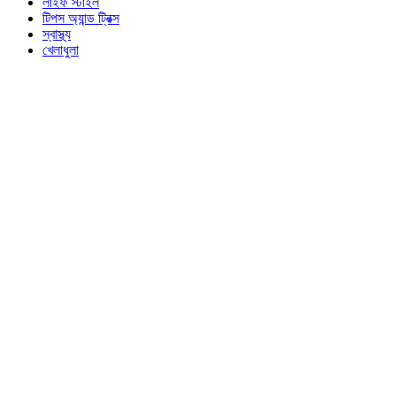
লাইফ স্টাইল
টিপস অ্যান্ড ট্রিক্স
স্বাস্থ্য
খেলাধুলা