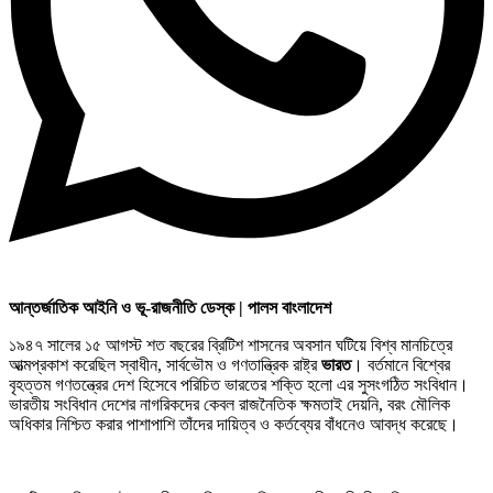
আন্তর্জাতিক আইনি ও ভূ-রাজনীতি ডেস্ক | পালস বাংলাদেশ
১৯৪৭ সালের ১৫ আগস্ট শত বছরের ব্রিটিশ শাসনের অবসান ঘটিয়ে বিশ্ব মানচিত্রে
আত্মপ্রকাশ করেছিল স্বাধীন, সার্বভৌম ও গণতান্ত্রিক রাষ্ট্র
ভারত
। বর্তমানে বিশ্বের
বৃহত্তম গণতন্ত্রের দেশ হিসেবে পরিচিত ভারতের শক্তি হলো এর সুসংগঠিত সংবিধান।
ভারতীয় সংবিধান দেশের নাগরিকদের কেবল রাজনৈতিক ক্ষমতাই দেয়নি, বরং মৌলিক
অধিকার নিশ্চিত করার পাশাপাশি তাঁদের দায়িত্ব ও কর্তব্যের বাঁধনেও আবদ্ধ করেছে।