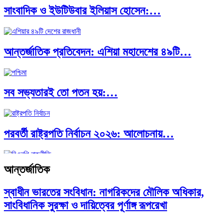
সাংবাদিক ও ইউটিউবার ইলিয়াস হোসেন:…
পাকিস্তান, চীন ও বাংলাদেশ: তিন…
আন্তর্জাতিক প্রতিবেদন: এশিয়া মহাদেশের ৪৯টি…
আমেরিকা সারা দুনিয়ায় গণতন্ত্রের গান…
সব সভ্যতারই তো পতন হয়:…
পরবর্তী রাষ্ট্রপতি নির্বাচন ২০২৬: আলোচনায়…
আন্তর্জাতিক
প্রথাগত মেধা, স্ট্র্যাটেজিক গভর্নেন্স ও…
স্বাধীন ভারতের সংবিধান: নাগরিকদের মৌলিক অধিকার,
সাংবিধানিক সুরক্ষা ও দায়িত্বের পূর্ণাঙ্গ রূপরেখা
পদ্মা সেতু ও রেল সংযোগ…