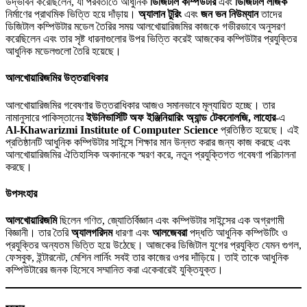
উদ্ভাবন করেছিলেন, যা পরবর্তীতে আধুনিক
ডিজিটাল কম্পিউটার
এবং
ডিজিটাল লজিক
নির্মাণের প্রাথমিক ভিত্তি হয়ে দাঁড়ায়।
অ্যালান টুরিং
এবং
জন ভন নিউম্যান
তাদের
ডিজিটাল কম্পিউটার মডেল তৈরির সময় আলখোয়ারিজমির কাজকে গভীরভাবে অনুসরণ
করেছিলেন এবং তার সৃষ্ট ধারনাগুলোর উপর ভিত্তি করেই আজকের কম্পিউটার প্রযুক্তির
আধুনিক মডেলগুলো তৈরি হয়েছে।
আলখোয়ারিজমির উত্তরাধিকার
আলখোয়ারিজমির গবেষণার উত্তরাধিকার আজও সমানভাবে মূল্যায়িত হচ্ছে। তার
নামানুসারে পাকিস্তানের
ইউনিভার্সিটি অফ ইঞ্জিনিয়ারিং অ্যান্ড টেকনোলজি, লাহোর
-এ
Al-Khawarizmi Institute of Computer Science
প্রতিষ্ঠিত হয়েছে। এই
প্রতিষ্ঠানটি আধুনিক কম্পিউটার সাইন্সে শিক্ষার মান উন্নত করার জন্য কাজ করছে এবং
আলখোয়ারিজমির ঐতিহাসিক অবদানকে স্মরণ করে, নতুন প্রযুক্তিগত গবেষণা পরিচালনা
করছে।
উপসংহার
আলখোয়ারিজমি
ছিলেন গণিত, জ্যোতির্বিজ্ঞান এবং কম্পিউটার সাইন্সের এক অগ্রগামী
বিজ্ঞানী। তার তৈরি
অ্যালগরিদম
ধারণা এবং
আলজেবরা
পদ্ধতি আধুনিক কম্পিউটিং ও
প্রযুক্তির অন্যতম ভিত্তি হয়ে উঠেছে। আজকের ডিজিটাল যুগের প্রযুক্তি যেমন গুগল,
ফেসবুক, ইন্টারনেট, মেশিন লার্নিং সবই তার কাজের ওপর দাঁড়িয়ে। তাই তাকে আধুনিক
কম্পিউটারের জনক হিসেবে সম্মানিত করা একেবারেই যুক্তিযুক্ত।