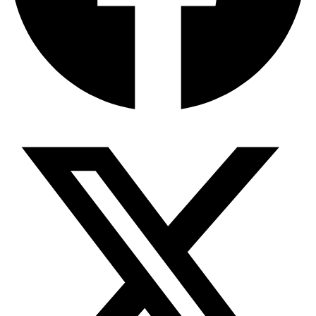
জিপিএ-৫-এর বন্যা, প্রকৌশলীদের বিসিএস-প্রেম এবং…
ভারত মহাসাগরের অশ্রু: শ্রীলঙ্কার ২৬…
ক্রূরতা ও ধ্বংসের মহাকাব্য: পৃথিবীর…