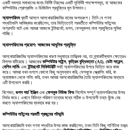
একটি সমস্যা সমাধানের জন্য নির্দিষ্ট নিয়মের একটি সুনির্দিষ্ট পদক্ষেপসমূহ, যা আজকের
কম্পিউটার প্রোগ্রামিং ও ডিজিটাল প্রযুক্তির মূল উপাদান।
অ্যালগরিদম
শব্দটি আসলে আলখোয়ারিজমির নামের অপভ্রংশ। তিনি যে গণনা
পদ্ধতিগুলি আবিষ্কার করেছিলেন, তার ভিত্তিতেই পরবর্তীতে কম্পিউটার সাইন্সের
অগ্রগতি ঘটে এবং আমরা আজকে ইন্টারনেট, গুগল, ফেসবুকসহ নানা প্রযুক্তির সুবিধা
পাচ্ছি।
অ্যালগরিদমের প্রয়োগ: আজকের আধুনিক প্রযুক্তি
আলখোয়ারিজমির অ্যালগরিদমের ধারণা শুধুমাত্র তাত্ত্বিক নয়, তা প্র্যাকটিক্যাল ক্ষেত্রেও
বিপ্লব ঘটিয়েছে। আজকের
কম্পিউটার সাইন্স
,
কৃত্রিম বুদ্ধিমত্তা (AI)
,
ডেটা সায়েন্স
,
মেশিন লার্নিং
এবং
ইন্টারনেট সিকিউরিটি
সবই অ্যালগরিদমের উপরে ভিত্তি করে কাজ
করে। আমরা যখন গুগলে কোনো কিছু অনুসন্ধান করি, ফেসবুকে স্ক্রোলিং করি, বা
অ্যামাজন থেকে শপিং করি, তখন আমরা আলখোয়ারিজমির তৈরি অ্যালগরিদমের মাধ্যমে
এটি উপভোগ করছি।
বিশেষত,
গুগল সার্চ ইঞ্জিন
এবং
ফেসবুক নিউজ ফিড
সিস্টেম সম্পূর্ণ অ্যালগরিদমের উপর
নির্ভর করে। এখানে বিভিন্ন পরিমাণ তথ্যের মধ্যে সঠিক ও উপযোগী তথ্য খুঁজে বের
করতে অ্যালগরিদমের ব্যবহার করা হয়।
কম্পিউটার সাইন্সের পরবর্তী প্রজন্মের পটভূমি
আলখোয়ারিজমি যখন গণনা পদ্ধতির উপর কাজ করছিলেন, তখন তিনি কিছু গাণিতিক তত্ত্ব