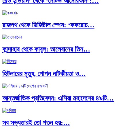
রেড ইন্ডিয়ান’ থেকে ‘নেটিভ আমেরিকান’:…
রাজপথ থেকে ডিজিটাল স্পেস: ‘ককরোচ…
কান্দাহার থেকে কাবুল: তালেবানের তিন…
হিটলারের মৃত্যু, গোপন নাটকীয়তা ও…
আন্তর্জাতিক প্রতিবেদন: এশিয়া মহাদেশের ৪৯টি…
সব সভ্যতারই তো পতন হয়:…