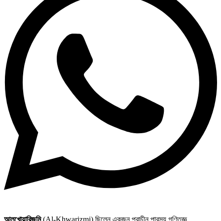
আলখোয়ারিজমি
(Al-Khwarizmi) ছিলেন একজন প্রাচীন পারস্য গণিতজ্ঞ,