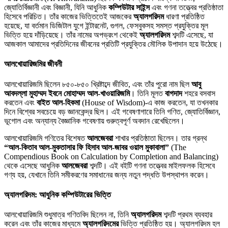
জ্যোতির্বিজ্ঞানী এবং বিজ্ঞানী, যিনি আধুনিক
কম্পিউটার সাইন্স
এবং গণনা তত্ত্বের প্রতিষ্ঠাতা
হিসেবে পরিচিত। তাঁর কাজের ভিত্তিতেই আজকের
অ্যালগরিদম
ধারণা প্রতিষ্ঠিত
হয়েছে, যা বর্তমান ডিজিটাল যুগে ইন্টারনেট, গুগল, ফেসবুকসহ সমস্ত প্রযুক্তির মূল
ভিত্তি হয়ে দাঁড়িয়েছে। তাঁর নামের অপভ্রংশ থেকেই
অ্যালগরিদম
শব্দটি এসেছে, যা
আজকাল আমাদের প্রতিদিনের জীবনের প্রতিটি প্রযুক্তির মৌলিক উপাদান হয়ে উঠেছে।
আলখোয়ারিজমির জীবনী
আলখোয়ারিজমি ছিলেন ৮৫০-৮৫০ খ্রিষ্টাব্দে জীবিত, এবং তাঁর পুরো নাম ছিল
আবু
আবদল্লা মুহাম্মদ ইবনে মোহাম্মদ আল-খাওয়ারিজমি
। তিনি মূলত
বাগদাদ
শহরে বসবাস
করতেন এবং
বাইত আল-হিকমা
(House of Wisdom)-এ কাজ করতেন, যা তখনকার
দিনে বিশ্বের সবচেয়ে বড় জ্ঞানকেন্দ্র ছিল। এই গবেষণাগারে তিনি গণিত, জ্যোতির্বিজ্ঞান,
ভূগোল এবং অন্যান্য বৈজ্ঞানিক গবেষণায় গুরুত্বপূর্ণ অবদান রেখেছিলেন।
আলখোয়ারিজমি গণিতের বিশেষত
আলজেবরা
শাখার প্রতিষ্ঠাতা ছিলেন। তার গ্রন্থ
“আল-কিতাব আল-মুকতাসার ফি হিসাব আল-জাবর ওয়াল মুকাবালা”
(The
Compendious Book on Calculation by Completion and Balancing)
থেকে এসেছে আধুনিক
আলজেবরা
শব্দটি। এই বইটি গণনা তত্ত্বের মাইলফলক হিসেবে
গণ্য হয়, যেখানে তিনি সমীকরণের সমাধানের জন্য নতুন পদ্ধতি উপস্থাপন করেন।
অ্যালগরিদম: আধুনিক কম্পিউটারের ভিত্তি
আলখোয়ারিজমি শুধুমাত্র গণিতবিদ ছিলেন না, তিনি
অ্যালগরিদম
শব্দটি প্রথম ব্যবহার
করেন এবং তাঁর কাজের মাধ্যমে
অ্যালগরিদমের
ভিত্তি প্রতিষ্ঠিত হয়। অ্যালগরিদম হল