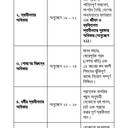
শান্তিপূর্ণ সমাবেশ,
সংগঠন তৈরি, দেশের
২. স্বাধীনতার
অভ্যন্তরে যাতায়াত
অনুচ্ছেদ ১৯ – ২২
অধিকার
এবং
জীবন ও
ব্যক্তিগত
স্বাধীনতার সুরক্ষার
অধিকার (অনুচ্ছেদ
২১)
।
মানব পাচার,
জোরপূর্বক শ্রম
(বেগার খাটা) এবং
৩. শোষণের বিরুদ্ধে
অনুচ্ছেদ ২৩ – ২৪
১৪ বছরের কম বয়সী
অধিকার
শিশুদের ঝুঁকিপূর্ণ
কাজে নিয়োগ সম্পূর্ণ
নিষিদ্ধ।
প্রত্যেক নাগরিক
পছন্দ অনুযায়ী
৪. ধর্মীয় স্বাধীনতার
যেকোনো ধর্ম পালন,
অনুচ্ছেদ ২৫ – ২৮
অধিকার
চর্চা এবং প্রচার
করার পূর্ণ স্বাধীনতা
পান।
যেকোনো সংখ্যালঘু