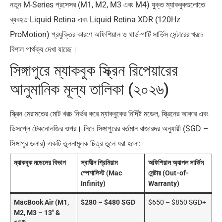
নতুন M-Series প্রসেসর (M1, M2, M3 এবং M4) যুক্ত ম্যাকবুকগুলোতে
ব্যবহৃত Liquid Retina এবং Liquid Retina XDR (120Hz
ProMotion) প্রযুক্তির কারণে অফিশিয়াল ও থার্ড-পার্টি সার্ভিস সেন্টারের খরচে
বিশাল পার্থক্য দেখা যাচ্ছে।
সিঙ্গাপুরে ম্যাকবুক স্ক্রিন রিপেয়ারের
আনুমানিক মূল্য তালিকা (২০২৬)
স্ক্রিন মেরামতের মোট খরচ নির্ভর করে ম্যাকবুকের নির্দিষ্ট মডেল, স্ক্রিনের আকার এবং
ডিসপ্লে টেকনোলজির ওপর। নিচে সিঙ্গাপুরের বর্তমান বাজারদর অনুযায়ী (SGD –
সিঙ্গাপুর ডলার) একটি তুলনামূলক চিত্র তুলে ধরা হলো:
ম্যাকবুক মডেলের বিভাগ
স্বাধীন প্রিমিয়াম
অফিশিয়াল অ্যাপল সার্ভিস
স্পেশালিস্ট (Mac
সেন্টার (Out-of-
Infinity)
Warranty)
MacBook Air (M1,
$280 – $480 SGD
$650 – $850 SGD+
M2, M3 – 13″ &