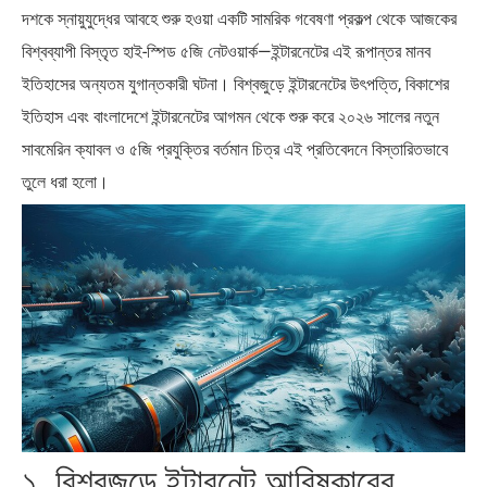
পৃথিবীতে বর্তমানে মোট দেশের সংখ্যা…
এশিয়ান সেঞ্চুরির দ্বৈরথ: চীন-ভারতের
দশকে স্নায়ুযুদ্ধের আবহে শুরু হওয়া একটি সামরিক গবেষণা প্রকল্প থেকে আজকের
বৈশ্বিক…
বিশ্বব্যাপী বিস্তৃত হাই-স্পিড ৫জি নেটওয়ার্ক—ইন্টারনেটের এই রূপান্তর মানব
ইতিহাসের অন্যতম যুগান্তকারী ঘটনা। বিশ্বজুড়ে ইন্টারনেটের উৎপত্তি, বিকাশের
ইতিহাস এবং বাংলাদেশে ইন্টারনেটের আগমন থেকে শুরু করে ২০২৬ সালের নতুন
সাবমেরিন ক্যাবল ও ৫জি প্রযুক্তির বর্তমান চিত্র এই প্রতিবেদনে বিস্তারিতভাবে
তুলে ধরা হলো।
১. বিশ্বজুড়ে ইন্টারনেট আবিষ্কারের