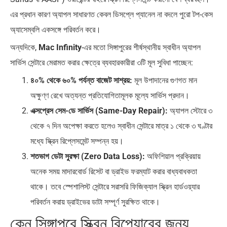
এর প্রধান কারণ অ্যাপল সাধারণত কেবল ডিসপ্লে প্যানেল না বদলে পুরো টপ-কেস
অ্যাসেম্বলি একসঙ্গে পরিবর্তন করে।
অন্যদিকে,
Mac Infinity
-এর মতো সিঙ্গাপুরের শীর্ষস্থানীয় স্বাধীন অ্যাপল
সার্ভিস সেন্টারে মেরামত করার ক্ষেত্রে ব্যবহারকারীরা ৩টি মূল সুবিধা পাচ্ছেন:
৪০% থেকে ৬০% পর্যন্ত বাজেট সাশ্রয়:
মূল উপাদানের গুণগত মান
অক্ষুণ্ণ রেখে অত্যন্ত প্রতিযোগিতামূলক মূল্যে সার্ভিস প্রদান।
এক্সপ্রেস সেম-ডে সার্ভিস (Same-Day Repair):
অ্যাপল স্টোরে ৩
থেকে ৭ দিন অপেক্ষা করতে হলেও স্বাধীন সেন্টারে মাত্র ১ থেকে ৩ ঘণ্টার
মধ্যে স্ক্রিন রিপ্লেসমেন্ট সম্পন্ন হয়।
শতভাগ ডেটা সুরক্ষা (Zero Data Loss):
অফিশিয়াল প্রক্রিয়ায়
অনেক সময় মাদারবোর্ড রিসেট বা ড্রাইভ ফরম্যাট করার বাধ্যবাধকতা
থাকে। তবে স্পেশালিস্ট সেন্টারে সরাসরি ফিজিক্যাল স্ক্রিন হার্ডওয়্যার
পরিবর্তন করায় ড্রাইভের ডাটা সম্পূর্ণ সুরক্ষিত থাকে।
কেন সিঙ্গাপুরে স্ক্রিন রিপেয়ারের জন্য