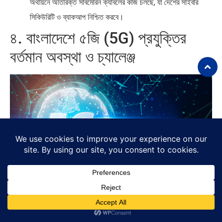
অর্থায়নে অতিরিক্ত সাবমেরিন ক্যাবলের কাজ চলছে, যা দেশের সাইবার
সিকিউরিটি ও ব্যাকআপ নিশ্চিত করবে।
৪. বাংলাদেশে ৫জি (5G) প্রযুক্তির
বর্তমান অবস্থা ও চ্যালেঞ্জ
বাংলাদেশে শহর ও শিল্পাঞ্চলগুলোতে ৫জি নেটওয়ার্ক সম্প্রসারণের কাজ এগিয়ে
চলেছে: