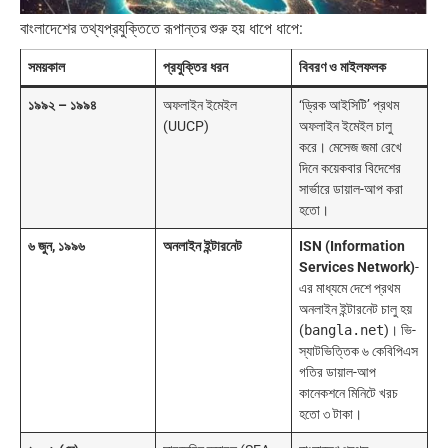
বাংলাদেশের তথ্যপ্রযুক্তিতে রূপান্তর শুরু হয় ধাপে ধাপে:
সময়কাল
প্রযুক্তির ধরন
বিবরণ ও মাইলফলক
১৯৯২ – ১৯৯৪
অফলাইন ইমেইল
‘ড্রিক আইসিটি’ প্রথম
(UUCP)
অফলাইন ইমেইল চালু
করে। মেসেজ জমা রেখে
দিনে কয়েকবার বিদেশের
সার্ভারে ডায়াল-আপ করা
হতো।
৬ জুন, ১৯৯৬
অনলাইন ইন্টারনেট
ISN (Information
Services Network)
-
এর মাধ্যমে দেশে প্রথম
অনলাইন ইন্টারনেট চালু হয়
(
bangla.net
)। ভি-
স্যাটভিত্তিক ৬ কেবিপিএস
গতির ডায়াল-আপ
কানেকশনে মিনিটে খরচ
হতো ৩ টাকা।