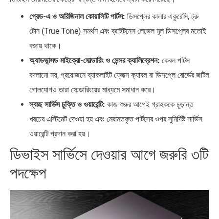
গ্রেড-এ ও অরিজিনাল কোয়ালিটি পার্টস:
ডিসপ্লের কালার একুরেসি, ট্রু
টোন (True Tone) সমর্থন এবং ব্রাইটনেস লেভেল মূল ডিসপ্লের মতোই
বজায় থাকে।
অ্যাডভান্সড মাইক্রো-সোল্ডারিং ও সেন্সর ক্যালিব্রেশন:
কেবল পার্টস
বদলানো নয়, প্রয়োজনে ব্যাকলাইট ফ্লেক্স ক্যাবল বা ডিসপ্লে বোর্ডের জটিল
গোলযোগও তারা সোল্ডারিংয়ের মাধ্যমে সমাধান করে।
স্বচ্ছ সার্ভিস চুক্তি ও ওয়ারেন্টি:
কাজ শুরুর আগেই গ্রাহককে চূড়ান্ত
খরচের এস্টিমেট দেওয়া হয় এবং মেরামতকৃত পার্টসের ওপর সুনির্দিষ্ট সার্ভিস
ওয়ারেন্টি প্রদান করা হয়।
ডিভাইস সার্ভিসে দেওয়ার আগে জরুরি ৩টি
পদক্ষেপ