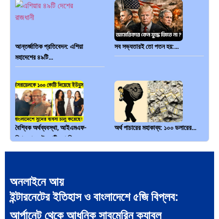
আন্তর্জাতিক প্রতিবেদন: এশিয়া
সব সভ্যতারই তো পতন হয়:…
মহাদেশের ৪৯টি…
বৈশ্বিক অর্থব্যবস্থা, আইএমএফ-
অর্থ পাচারের মহাকাব্য: ১০০ ডলারের…
বিশ্বব্যাংক, ইসলামী ব্যাংকিং…
অনলাইনে আয়
ইন্টারনেটের ইতিহাস ও বাংলাদেশে ৫জি বিপ্লব:
দক্ষিণ এশিয়ায় ‘জেন-জি’ বিপ্লব:
বিশেষ ইন-ডেপ্থ রিপোর্ট: ক্রীড়া উৎসবে…
আর্পানেট থেকে আধুনিক সাবমেরিন ক্যাবল