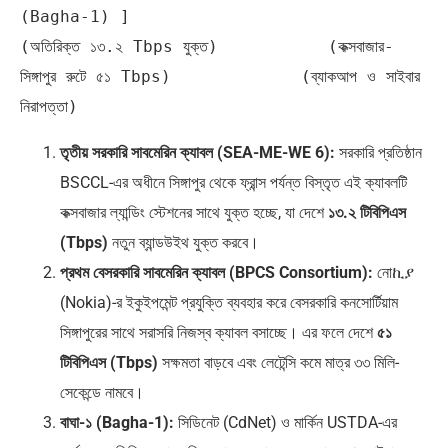
(Bagha-1) ]

(অতিরিক্ত ১৩.২ Tbps যুক্ত)           (কক্সবাজার-
সিঙ্গাপুর রুটে ৫১ Tbps)             (ব্যাকআপ ও সাইবার 
তৃতীয় সরকারি সাবমেরিন ক্যাবল (SEA-ME-WE 6):
সরকারি প্রতিষ্ঠান
BSCCL-এর অধীনে সিঙ্গাপুর থেকে ফ্রান্স পর্যন্ত বিস্তৃত এই ক্যাবলটি
কক্সবাজার ল্যান্ডিং স্টেশনের সাথে যুক্ত হচ্ছে, যা দেশে
১৩.২ টিবিপিএস
(Tbps)
নতুন ব্যান্ডউইথ যুক্ত করবে।
প্রথম বেসরকারি সাবমেরিন ক্যাবল (BPCS Consortium):
নোኪያ
(Nokia)-র ইকুইপমেন্ট প্রযুক্তি ব্যবহার করে বেসরকারি কনসোর্টিয়াম
সিঙ্গাপুরের সাথে সরাসরি নিজস্ব ক্যাবল বসাচ্ছে। এর ফলে দেশে
৫১
টিবিপিএস (Tbps)
সক্ষমতা বাড়বে এবং লেটেন্সি কমে মাত্র ৩৩ মিলি-
সেকেন্ডে নামবে।
বাঘা-১ (Bagha-1):
সিডিনেট (CdNet) ও মার্কিন USTDA-এর