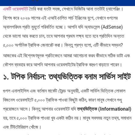
একটি ওয়েবসাইট
তৈরি করা যতটা সহজ, সেখানে ভিজিটর আনা ততটাই চ্যালেঞ্জিং।
বিশেষ করে ২০২৬ সালের এই এআই-চালিত সার্চ ইঞ্জিনের যুগে, যেখানে গুগলের
অ্যালগরিদম প্রতি মুহূর্তে পরিবর্তিত হচ্ছে। আপনি যদি অ্যাডসেন্স (AdSense)
থেকে ভালো আয় করতে চান, তবে আপনার প্রথম লক্ষ্য হতে হবে প্রতিদিন অন্তত
৫,০০০ অর্গানিক ট্রাফিক জেনারেট করা। কিন্তু প্রশ্ন হলো, এটি কীভাবে সম্ভব?
আজকের এই বিশ্লেষণমূলক প্রতিবেদনে আমরা আলোচনা করব কীভাবে সঠিক ডাটা এবং
কৌশল ব্যবহার করে আপনি আপনার ওয়েবসাইটের ট্রাফিক বহুগুণ বাড়াতে পারেন।
১. টপিক নির্বাচন: তথ্যভিত্তিক বনাম সার্ভিস সাইট
গুগল এনালাইসিস এবং বর্তমান মার্কেট ট্রেন্ড অনুযায়ী, একটি সার্ভিস ভিত্তিক লোকাল
বিজনেস ওয়েবসাইটে ৫,০০০ ট্রাফিক পাওয়া কিছুটা কঠিন, কারণ মানুষ সেখানে শুধু
প্রয়োজনে আসে। কিন্তু আপনার ওয়েবসাইট যদি
তথ্যভিত্তিক (Informational)
হয়, তবে ৫,০০০ ট্রাফিক পাওয়া খুব একটা কঠিন নয়। মানুষ সবসময় নতুন তথ্য, সমাধান
এবং টিউটোরিয়াল খোঁজে।