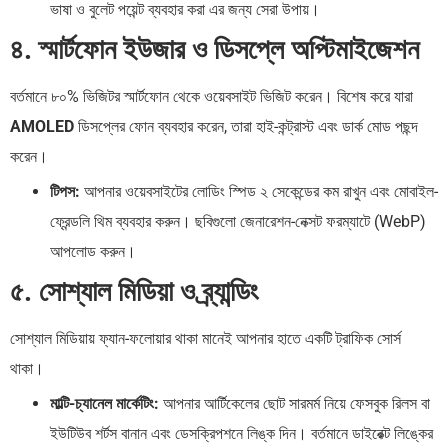
ভাষা ও বুলেট পয়েন্ট ব্যবহার করা এর জন্য সেরা উপায়।
৪. স্মার্টফোন ইউজার ও ডিসপ্লে অপ্টিমাইজেশন
বর্তমানে ৮০% ভিজিটর স্মার্টফোন থেকে ওয়েবসাইট ভিজিট করেন। বিশেষ করে যারা
AMOLED
ডিসপ্লের ফোন ব্যবহার করেন, তারা হাই-কন্ট্রাস্ট এবং ডার্ক মোড পছন্দ
করেন।
টিপস:
আপনার ওয়েবসাইটের লোডিং স্পিড ২ সেকেন্ডের কম রাখুন এবং মোবাইল-
ফ্রেন্ডলি থিম ব্যবহার করুন। ছবিগুলো জেনারেশন-নেক্সট ফরম্যাটে (WebP)
আপলোড করুন।
৫. সোশ্যাল মিডিয়া ও ব্র্যান্ডিং
সোশ্যাল মিডিয়ায় ফ্যান-ফলোয়ার থাকা মানেই আপনার হাতে একটি ট্রাফিক সোর্স
থাকা।
মাল্টি-চ্যানেল মার্কেটিং:
আপনার আর্টিকেলের ছোট সারমর্ম নিয়ে ফেসবুক রিলস বা
ইউটিউব শর্টস বানান এবং ডেসক্রিপশনে লিঙ্ক দিন। বর্তমানে ডাইরেক্ট লিঙ্কের