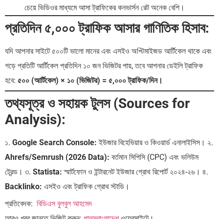
চেয়ে ভিডিওর মাধ্যমে আসা ট্রাফিকের কনভার্সন রেট অনেক বেশি।
প্রতিদিন ৫,০০০ ট্রাফিক আসার গাণিতিক হিসাব:
যদি আপনার সাইটে ৫০০টি ভালো মানের এবং এসইও অপ্টিমাইজড আর্টিকেল থাকে এবং
গড়ে প্রতিটি আর্টিকেল প্রতিদিন ১০ জন ভিজিটর পায়, তবে আপনার ডেইলি ট্রাফিক
হবে:
৫০০ (আর্টিকেল) × ১০ (ভিজিটর) = ৫,০০০ ট্রাফিক/দিন।
তথ্যসূত্র ও সহায়ক টুলস (Sources for
Analysis):
১.
Google Search Console:
ইউজার বিহেভিয়ার ও কিওয়ার্ড এনালাইসিস। ২.
Ahrefs/Semrush (2026 Data):
বর্তমান সিপিসি (CPC) এবং ভলিউম
ট্রেন্ড। ৩.
Statista:
স্মার্টফোন ও ইন্টারনেট ইউজার গ্রোথ রিপোর্ট ২০২৪-২৬। ৪.
Backlinko:
এসইও এবং ট্রাফিক গ্রোথ স্টাডি।
প্রতিবেদক:
বিডিএস বুলবুল আহমেদ
আরও খবর জানতে ভিজিট করুন:
পালসবাংলাদেশ
ওয়েবসাইটে।