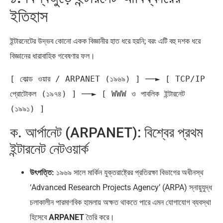
ইতিহাস
ইন্টারনেটের উদ্ভব কোনো একক বিজ্ঞানীর হাত ধরে হয়নি; বরং এটি বহু দশক ধরে
বিজ্ঞানের ধারাবাহিক গবেষণার ফল।
[ কোল্ড ওয়ার / ARPANET (১৯৬৯) ] ──► [ TCP/IP 
প্রোটোকল (১৯৭৪) ] ──► [ WWW ও পাবলিক ইন্টারনেট 
ক. আর্পানেট (ARPANET): বিশ্বের প্রথম
ইন্টারনেট নেটওয়ার্ক
উৎপত্তি:
১৯৬৯ সালে মার্কিন যুক্তরাষ্ট্রের প্রতিরক্ষা বিভাগের অধীনস্থ
‘Advanced Research Projects Agency’ (ARPA) স্নায়ুযুদ্ধ
চলাকালীন পারমাণবিক হামলায় অক্ষত থাকতে পারে এমন যোগাযোগ ব্যবস্থা
হিসেবে
ARPANET
তৈরি করে।