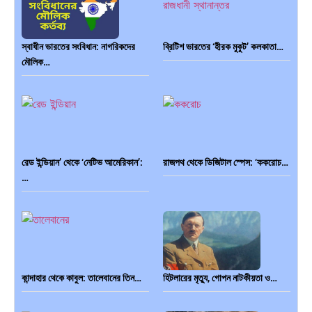
স্বাধীন ভারতের সংবিধান: নাগরিকদের
ব্রিটিশ ভারতের ‘হীরক মুকুট’ কলকাতা…
মৌলিক…
রেড ইন্ডিয়ান’ থেকে ‘নেটিভ আমেরিকান’:
রাজপথ থেকে ডিজিটাল স্পেস: ‘ককরোচ…
…
কান্দাহার থেকে কাবুল: তালেবানের তিন…
হিটলারের মৃত্যু, গোপন নাটকীয়তা ও…