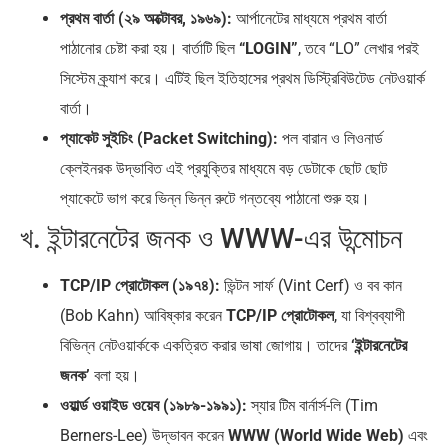
প্রথম বার্তা (২৯ অক্টোবর, ১৯৬৯):
আর্পানেটের মাধ্যমে প্রথম বার্তা
পাঠানোর চেষ্টা করা হয়। বার্তাটি ছিল
“LOGIN”
, তবে “LO” লেখার পরই
সিস্টেম ক্র্যাশ করে। এটিই ছিল ইতিহাসের প্রথম ডিস্ট্রিবিউটেড নেটওয়ার্ক
বার্তা।
প্যাকেট সুইচিং (Packet Switching):
পল বারান ও লিওনার্ড
ক্লেইনরক উদ্ভাবিত এই প্রযুক্তির মাধ্যমে বড় ডেটাকে ছোট ছোট
প্যাকেটে ভাগ করে ভিন্ন ভিন্ন রুটে গন্তব্যে পাঠানো শুরু হয়।
খ. ইন্টারনেটের জনক ও WWW-এর উন্মোচন
TCP/IP প্রোটোকল (১৯৭৪):
ভিন্টন সার্ফ (Vint Cerf) ও বব কান
(Bob Kahn) আবিষ্কার করেন
TCP/IP প্রোটোকল
, যা বিশ্বব্যাপী
বিভিন্ন নেটওয়ার্ককে একত্রিত করার ভাষা জোগায়। তাদের
‘ইন্টারনেটের
জনক’
বলা হয়।
ওয়ার্ল্ড ওয়াইড ওয়েব (১৯৮৯-১৯৯১):
স্যার টিম বার্নার্স-লি (Tim
Berners-Lee) উদ্ভাবন করেন
WWW (World Wide Web)
এবং