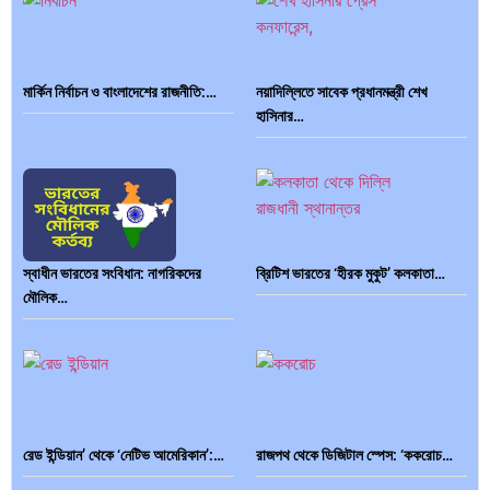
মার্কিন নির্বাচন ও বাংলাদেশের রাজনীতি:…
নয়াদিল্লিতে সাবেক প্রধানমন্ত্রী শেখ
হাসিনার…
স্বাধীন ভারতের সংবিধান: নাগরিকদের
ব্রিটিশ ভারতের ‘হীরক মুকুট’ কলকাতা…
মৌলিক…
রেড ইন্ডিয়ান’ থেকে ‘নেটিভ আমেরিকান’:…
রাজপথ থেকে ডিজিটাল স্পেস: ‘ককরোচ…