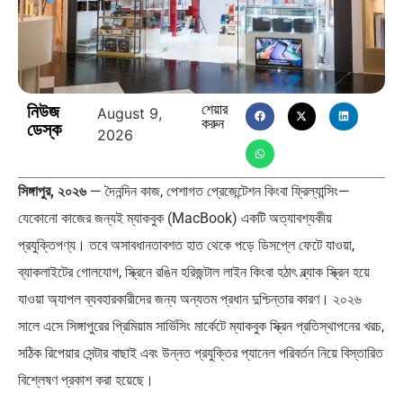
ব্রাজিল ও আর্জেন্টিনার কালো অধ্যায়:…
পূর্ব ইউরোপ বনাম তুরস্ক: শত…
নিউজ
শেয়ার
August 9,
করুন
ডেস্ক
পৃথিবীতে বর্তমানে মোট দেশের সংখ্যা…
এশিয়ান সেঞ্চুরির দ্বৈরথ: চীন-ভারতের
2026
বৈশ্বিক…
সিঙ্গাপুর, ২০২৬
— দৈনন্দিন কাজ, পেশাগত প্রেজেন্টেশন কিংবা ফ্রিল্যান্সিং—
যেকোনো কাজের জন্যই ম্যাকবুক (MacBook) একটি অত্যাবশ্যকীয়
প্রযুক্তিপণ্য। তবে অসাবধানতাবশত হাত থেকে পড়ে ডিসপ্লে ফেটে যাওয়া,
ব্যাকলাইটের গোলযোগ, স্ক্রিনে রঙিন হরিজন্টাল লাইন কিংবা হঠাৎ ব্ল্যাক স্ক্রিন হয়ে
যাওয়া অ্যাপল ব্যবহারকারীদের জন্য অন্যতম প্রধান দুশ্চিন্তার কারণ। ২০২৬
সালে এসে সিঙ্গাপুরের প্রিমিয়াম সার্ভিসিং মার্কেটে ম্যাকবুক স্ক্রিন প্রতিস্থাপনের খরচ,
সঠিক রিপেয়ার সেন্টার বাছাই এবং উন্নত প্রযুক্তির প্যানেল পরিবর্তন নিয়ে বিস্তারিত
বিশ্লেষণ প্রকাশ করা হয়েছে।