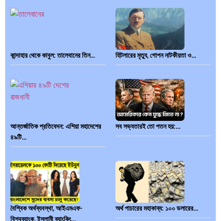
কান্দাহার থেকে কাবুল: তালেবানের তিন…
হিটলারের মৃত্যু, গোপন নাটকীয়তা ও…
আন্তর্জাতিক প্রতিবেদন: এশিয়া মহাদেশের
সব সভ্যতারই তো পতন হয়:…
৪৯টি…
বৈশ্বিক অর্থব্যবস্থা, আইএমএফ-
অর্থ পাচারের মহাকাব্য: ১০০ ডলারের…
বিশ্বব্যাংক, ইসলামী ব্যাংকিং…