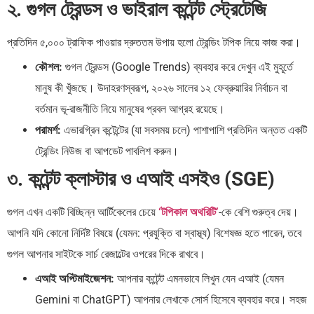
২. গুগল ট্রেন্ডস ও ভাইরাল কন্টেন্ট স্ট্রেটেজি
প্রতিদিন ৫,০০০ ট্রাফিক পাওয়ার দ্রুততম উপায় হলো ট্রেন্ডিং টপিক নিয়ে কাজ করা।
কৌশল:
গুগল ট্রেন্ডস (Google Trends) ব্যবহার করে দেখুন এই মুহূর্তে
মানুষ কী খুঁজছে। উদাহরণস্বরূপ, ২০২৬ সালের ১২ ফেব্রুয়ারির নির্বাচন বা
বর্তমান ভূ-রাজনীতি নিয়ে মানুষের প্রবল আগ্রহ রয়েছে।
পরামর্শ:
এভারগ্রিন কন্টেন্টের (যা সবসময় চলে) পাশাপাশি প্রতিদিন অন্তত একটি
ট্রেন্ডিং নিউজ বা আপডেট পাবলিশ করুন।
৩. কন্টেন্ট ক্লাস্টার ও এআই এসইও (SGE)
গুগল এখন একটি বিচ্ছিন্ন আর্টিকেলের চেয়ে
‘টপিকাল অথরিটি’
-কে বেশি গুরুত্ব দেয়।
আপনি যদি কোনো নির্দিষ্ট বিষয়ে (যেমন: প্রযুক্তি বা স্বাস্থ্য) বিশেষজ্ঞ হতে পারেন, তবে
গুগল আপনার সাইটকে সার্চ রেজাল্টের ওপরের দিকে রাখবে।
এআই অপ্টিমাইজেশন:
আপনার কন্টেন্ট এমনভাবে লিখুন যেন এআই (যেমন
Gemini বা ChatGPT) আপনার লেখাকে সোর্স হিসেবে ব্যবহার করে। সহজ