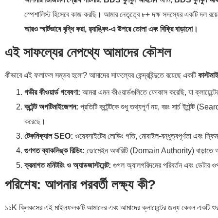
স্পেশালিস্ট হিসেবে কাজ করছি। আমার নেতৃত্বে ৮+ দক্ষ সদস্যের একটি দল র
আরও স্মার্টভাবে বৃদ্ধি করা, র‍্যাঙ্কিং-এ উপরে তোলা এবং বিক্রি বাড়ানো।
এই সাফল্যের নেপথ্যে আমাদের কৌশল
কীভাবে এই ফলাফল সম্ভব হলো? আমাদের সাফল্যের কেন্দ্রবিন্দুতে রয়েছে একটি
কাস্টম
গভীর কীওয়ার্ড গবেষণা:
আমরা এমন কীওয়ার্ডগুলিতে ফোকাস করেছি, যা ক্লায়েন্টের 
কন্টেন্ট অপটিমাইজেশন:
প্রতিটি কন্টেন্টকে শুধু তথ্যপূর্ণ নয়, বরং সার্চ ইন্টেন্ট (
করেছে।
টেকনিক্যাল SEO:
ওয়েবসাইটের লোডিং গতি, মোবাইল-বন্ধুত্বপূর্ণতা এবং স্কি
গুণগত ব্যাকলিঙ্ক বিল্ডিং:
ডোমেইন অথরিটি (Domain Authority) বাড়াতে আমরা 
ক্রমাগত মনিটরিং ও অ্যাডজাস্টমেন্ট:
গুগল অ্যালগরিদমের পরিবর্তন এবং ডেটার ও
পরিশেষ: আপনার পরবর্তী লক্ষ্য কী?
১১K ক্লিকসের এই মাইলফলকটি আমাদের এবং আমাদের ক্লায়েন্টের জন্য কেবল একটি 