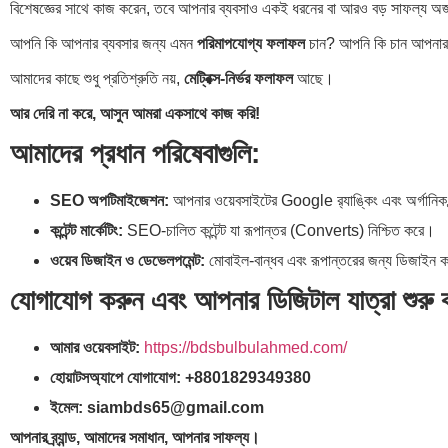
বিশেষজ্ঞের সাথে কাজ করেন, তবে আপনার ব্যবসাও একই ধরনের বা আরও বড় সাফল্য অর
আপনি কি আপনার ব্যবসার জন্য এমন
পরিমাপযোগ্য ফলাফল
চান? আপনি কি চান আপনার ওয়
আমাদের কাছে শুধু প্রতিশ্রুতি নয়,
মেট্রিক্স-নির্ভর ফলাফল
আছে।
আর দেরি না করে, আসুন আমরা একসাথে কাজ করি!
আমাদের প্রধান পরিষেবাগুলি:
SEO অপটিমাইজেশন:
আপনার ওয়েবসাইটের Google র‍্যাঙ্কিং এবং অর্গানিক ট্
কন্টেন্ট মার্কেটিং:
SEO-চালিত কন্টেন্ট যা রূপান্তর (Converts) নিশ্চিত করে।
ওয়েব ডিজাইন ও ডেভেলপমেন্ট:
মোবাইল-বান্ধব এবং রূপান্তরের জন্য ডিজাইন 
যোগাযোগ করুন এবং আপনার ডিজিটাল যাত্রা শুরু 
আমার ওয়েবসাইট:
https://bdsbulbulahmed.com/
হোয়াটসঅ্যাপে যোগাযোগ:
+8801829349380
ইমেল:
siambds65@gmail.com
আপনার ব্র্যান্ড, আমাদের সমাধান, আপনার সাফল্য।