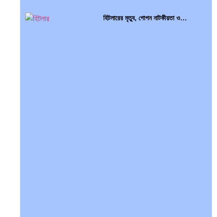
হিটলারের মৃত্যু, গোপন নাটকীয়তা ও…
আন্তর্জাতিক প্রতিবেদন: এশিয়া মহাদেশের
৪৯টি…
সব সভ্যতারই তো পতন হয়:…
বৈশ্বিক অর্থব্যবস্থা, আইএমএফ-বিশ্বব্যাংক,
ইসলামী ব্যাংকিং…