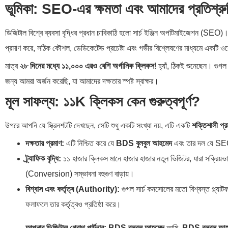
ভূমিকা: SEO-এর ক্ষমতা এবং আমাদের প্রতিশ্রু
ডিজিটাল বিশ্বে ব্যবসা বৃদ্ধির প্রধান চাবিকাঠি হলো সার্চ ইঞ্জিন অপটিমাইজেশন (SE
প্রমাণ করে, সঠিক কৌশল, ডেডিকেটেড প্রচেষ্টা এবং গভীর বিশ্লেষণের মাধ্যমে একটি ওয
মাত্র
২৮ দিনের মধ্যে ১১,০০০ এরও বেশি অর্গানিক ক্লিকস
! হ্যাঁ, ঠিকই শুনেছেন। গ
জন্য আমরা অর্জন করেছি, যা আমাদের দক্ষতার স্পষ্ট স্বাক্ষর।
মূল সাফল্য: ১১K ক্লিকস কেন গুরুত্বপূর্ণ?
উপরে আপনি যে স্ক্রিনশটটি দেখছেন, সেটি শুধু একটি সংখ্যা নয়, এটি একটি
শক্তিশালী প্র
দক্ষতার প্রমাণ:
এটি নিশ্চিত করে যে
BDS বুলবুল আহমেদ
এবং তার দল যে SEO
ট্র্যাফিক বৃদ্ধি:
১১ হাজার ক্লিকস মানে হাজার হাজার নতুন ভিজিটর, যারা সক্রিয়ভাবে
(Conversion) সম্ভাবনা বহুগুণ বাড়ায়।
বিশ্বাস এবং কর্তৃত্ব (Authority):
গুগল সার্চ কনসোলের মতো বিশ্বস্ত প্ল্যাটফর্ম
ফলাফলে তার কর্তৃত্বও প্রতিষ্ঠা করে।
আপনার ডিজিটাল গ্রোথ পার্টনার: BDS বুলবুল আহমেদ
আমি,
BDS বুলবুল আহ