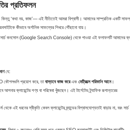
তির প্রতিফলন
O)। কিন্তু ‘কথা নয়, কাজ’— এই নীতিতেই আমরা বিশ্বাসী। আমাদের সাম্প্রতিক একটি সাফল
়েবসাইটকে কীভাবে অর্গানিক সাফল্যের শিখরে পৌঁছানো যায়।
ুগল সার্চ কনসোল (Google Search Console) থেকে পাওয়া এই ফলাফলটি আমাদের ক্লায
মাণ
যে:
 কৌশলগুলি প্রয়োগ করে, তা
বাস্তবে কাজ করে
এবং
মেট্রিক্সে পরিবর্তন আনে
।
 আপনার ক্লায়েন্টের পণ্য বা পরিষেবা খুঁজছেন। এই টার্গেটেড ট্র্যাফিক রূপান্তরের
 থেকে এই ধরনের স্বীকৃতি কেবল ক্লায়েন্টের ব্র্যান্ডের বিশ্বাসযোগ্যতাই বাড়ায় না, বরং সার্চ
মেদ
, বিগত ৬ বছরেরও বেশি সময় ধরে একজন SEO কনসালটেন্ট এবং ডিজিটাল মার্কেটিং