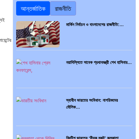
আন্তর্জাতিক
রাজনীতি
্যই
মার্কিন নির্বাচন ও বাংলাদেশের রাজনীতি:…
়েন্টের
নয়াদিল্লিতে সাবেক প্রধানমন্ত্রী শেখ হাসিনার…
স্বাধীন ভারতের সংবিধান: নাগরিকদের
মৌলিক…
ব্রিটিশ ভারতের ‘হীরক মুকুট’ কলকাতা…