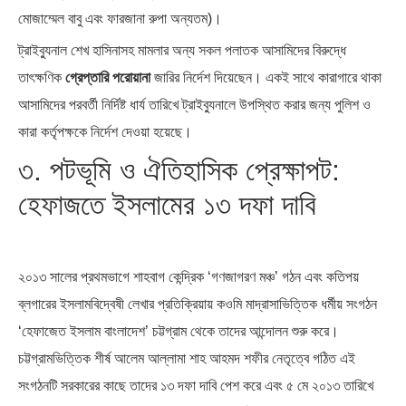
মোজাম্মেল বাবু এবং ফারজানা রুপা অন্যতম)।
ট্রাইব্যুনাল শেখ হাসিনাসহ মামলার অন্য সকল পলাতক আসামিদের বিরুদ্ধে
তাৎক্ষণিক
গ্রেপ্তারি পরোয়ানা
জারির নির্দেশ দিয়েছেন। একই সাথে কারাগারে থাকা
আসামিদের পরবর্তী নির্দিষ্ট ধার্য তারিখে ট্রাইব্যুনালে উপস্থিত করার জন্য পুলিশ ও
কারা কর্তৃপক্ষকে নির্দেশ দেওয়া হয়েছে।
৩. পটভূমি ও ঐতিহাসিক প্রেক্ষাপট:
হেফাজতে ইসলামের ১৩ দফা দাবি
২০১৩ সালের প্রথমভাগে শাহবাগ কেন্দ্রিক ‘গণজাগরণ মঞ্চ’ গঠন এবং কতিপয়
ব্লগারের ইসলামবিদ্বেষী লেখার প্রতিক্রিয়ায় কওমি মাদ্রাসাভিত্তিক ধর্মীয় সংগঠন
‘হেফাজেত ইসলাম বাংলাদেশ’ চট্টগ্রাম থেকে তাদের আন্দোলন শুরু করে।
চট্টগ্রামভিত্তিক শীর্ষ আলেম আল্লামা শাহ আহমদ শফীর নেতৃত্বে গঠিত এই
সংগঠনটি সরকারের কাছে তাদের ১৩ দফা দাবি পেশ করে এবং ৫ মে ২০১৩ তারিখে