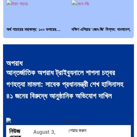
অর্থ পাচারের মহাকাব্য: ১০০ ডলারের…
দক্ষিণ এশিয়ায় ‘জেন-জি’ বিপ্লব: বাংলাদেশ,
…
অপরাধ
আন্তর্জাতিক অপরাধ ট্রাইব্যুনালে শাপলা চত্বর
বিশেষ ইন-ডেপ্থ রিপোর্ট: ক্রীড়া উৎসবে…
ভারত মহাসাগরের অশ্রু: শ্রীলঙ্কার ২৬…
গণহত্যা মামলা: সাবেক প্রধানমন্ত্রী শেখ হাসিনাসহ
৪১ জনের বিরুদ্ধে আনুষ্ঠানিক অভিযোগ দাখিল
ক্রূরতা ও ধ্বংসের মহাকাব্য: পৃথিবীর…
ব্রাজিল ও আর্জেন্টিনার কালো অধ্যায়:…
নিউজ
শেয়ার করুন
August 3,