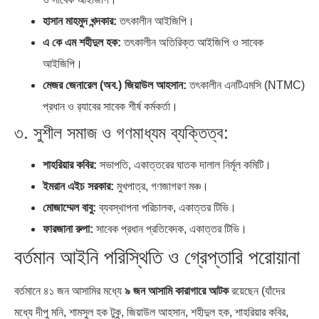
হাসান মাহমুদ খন্দকার:
তৎকালীন আইজিপি।
এ কে এম শহীদুল হক:
তৎকালীন অতিরিক্ত আইজিপি ও সাবেক
আইজিপি।
মেজর জেনারেল (অব.) জিয়াউল আহসান:
তৎকালীন এনটিএমসি (NTMC)
প্রধান ও র‍্যাবের সাবেক শীর্ষ কর্মকর্তা।
৩. সুশীল সমাজ ও গণমাধ্যম ব্যক্তিত্ব:
শাহরিয়ার কবির:
সভাপতি, একাত্তরের ঘাতক দালাল নির্মূল কমিটি।
ইমরান এইচ সরকার:
মুখপাত্র, গণজাগরণ মঞ্চ।
মোজাম্মেল বাবু:
ব্যবস্থাপনা পরিচালক, একাত্তর টিভি।
ফারজানা রুপা:
সাবেক প্রধান প্রতিবেদক, একাত্তর টিভি।
বর্তমান আইনি পরিস্থিতি ও গ্রেপ্তারি পরোয়ানা
বর্তমানে ৪১ জন আসামির মধ্যে
৯ জন আসামি কারাগারে আটক
রয়েছেন (যাঁদের
মধ্যে দীপু মনি, শামসুল হক টুকু, জিয়াউল আহসান, শহীদুল হক, শাহরিয়ার কবির,