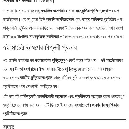
সংগ্রামী মানসিকতার
পরিচায়ক ছিল।
এ ভাষণের মাধ্যমে বঙ্গবন্ধু
বাঙালির আত্মপরিচয়
এবং
সংস্কৃতির প্রতি শ্রদ্ধা
প্রকাশ
করেছিলেন। এর মাধ্যমে তিনি
বাঙালি জাতীয়তাবাদ
এবং
ভাষার অধিকার
প্রতিষ্ঠায় এক
শক্তিশালী ভূমিকা পালন করেছিলেন। ভাষণটি এমন এক সময় বলা হয়েছিল, যখন
বাংলা
ভাষা
এবং
বাঙালির সাংস্কৃতিক স্বাধীনতা
পাকিস্তান সরকারের অত্যাচারের শিকার ছিল।
৭ই মার্চের ভাষণের বিপ্লবী প্রভাব
৭ই মার্চের ভাষণের পর
বাংলাদেশের মুক্তিযুদ্ধ
একটি নতুন গতি পায়।
৭ই মার্চের ভাষণ
ছিল
স্বাধীনতা সংগ্রামের বীজ
, যা পরবর্তীতে
মুক্তিযুদ্ধে
রূপ নেয়। এর মাধ্যমে
বাংলাদেশের
জাতীয় মুক্তির সংগ্রাম
আন্তর্জাতিক দৃষ্টি আকর্ষণ করে এবং বাংলাদেশের
স্বাধীনতার পথে দেশবাসী একত্রিত হয়।
এই ভাষণটি
পাকিস্তানি শাসনবিরোধী আন্দোলন
এবং
স্বাধীনতার সংগ্রাম
শুরুর গুরুত্বপূর্ণ
মুহূর্ত হিসেবে গণ্য করা হয়। এটি ছিল সেই সময়ের
বাংলাদেশের জনগণের স্বাধিকার
প্রতিষ্ঠার সংগ্রাম
।
সূত্র: