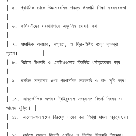
│ ৫. প্রাথমিক থেকে উচ্চমাধ্যমিক পর্যন্ত ইসলামি শিক্ষা বাধ্যবাধকতা।       
│

│ ৬. কাদিয়ানীদের সরকারিভাবে অমুসলিম ঘোষণা করা।                          
│

│ ৭. সামাজিক অনাচার, নগ্নতা, ও ফ্রি-মিক্সিং বন্ধে ব্যবস্থা 
গ্রহণ।        │

│ ৮. খ্রিষ্টান মিশনারি ও এনজিওগুলোর বিতর্কিত ধর্মান্তরকরণ বন্ধ।          
│

│ ৯. মসজিদ-মাদ্রাসার ওপর প্রশাসনিক নজরদারি ও চাপ সৃষ্টি বন্ধ।            
│

│ ১০. আন্তর্জাতিক অপরাধ ট্রাইব্যুনাল সংক্রান্ত বিতর্ক নিরসন ও 
আলেম মুক্তি। │

│ ১১. আলেম-ওলামাদের বিরুদ্ধে দায়ের করা মিথ্যা মামলা প্রত্যাহার।         
│

│ ১২. পার্বত্য অঞ্চলে বিদেশি এনজিও ও খ্রিষ্টান মিশনারি নিয়ন্ত্রণ।         