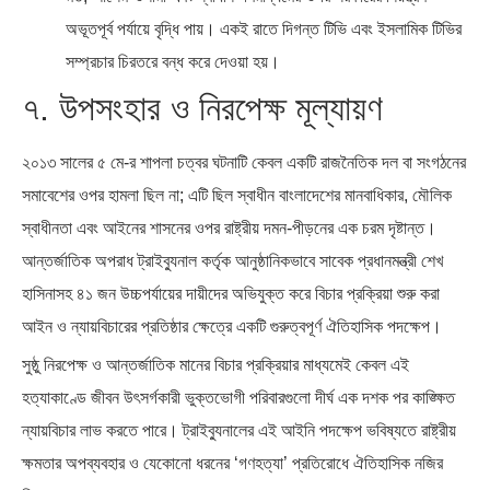
অভূতপূর্ব পর্যায়ে বৃদ্ধি পায়। একই রাতে দিগন্ত টিভি এবং ইসলামিক টিভির
সম্প্রচার চিরতরে বন্ধ করে দেওয়া হয়।
৭. উপসংহার ও নিরপেক্ষ মূল্যায়ণ
২০১৩ সালের ৫ মে-র শাপলা চত্বর ঘটনাটি কেবল একটি রাজনৈতিক দল বা সংগঠনের
সমাবেশের ওপর হামলা ছিল না; এটি ছিল স্বাধীন বাংলাদেশের মানবাধিকার, মৌলিক
স্বাধীনতা এবং আইনের শাসনের ওপর রাষ্ট্রীয় দমন-পীড়নের এক চরম দৃষ্টান্ত।
আন্তর্জাতিক অপরাধ ট্রাইব্যুনাল কর্তৃক আনুষ্ঠানিকভাবে সাবেক প্রধানমন্ত্রী শেখ
হাসিনাসহ ৪১ জন উচ্চপর্যায়ের দায়ীদের অভিযুক্ত করে বিচার প্রক্রিয়া শুরু করা
আইন ও ন্যায়বিচারের প্রতিষ্ঠার ক্ষেত্রে একটি গুরুত্বপূর্ণ ঐতিহাসিক পদক্ষেপ।
সুষ্ঠু নিরপেক্ষ ও আন্তর্জাতিক মানের বিচার প্রক্রিয়ার মাধ্যমেই কেবল এই
হত্যাকাণ্ডে জীবন উৎসর্গকারী ভুক্তভোগী পরিবারগুলো দীর্ঘ এক দশক পর কাঙ্ক্ষিত
ন্যায়বিচার লাভ করতে পারে। ট্রাইব্যুনালের এই আইনি পদক্ষেপ ভবিষ্যতে রাষ্ট্রীয়
ক্ষমতার অপব্যবহার ও যেকোনো ধরনের ‘গণহত্যা’ প্রতিরোধে ঐতিহাসিক নজির