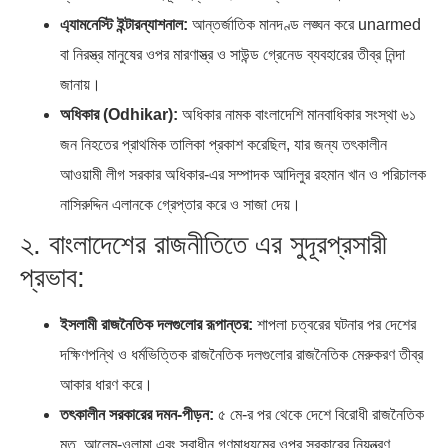
এ্যামনেস্টি ইন্টারন্যাশনাল:
আন্তর্জাতিক মানদণ্ড লঙ্ঘন করে unarmed
বা নিরস্ত্র মানুষের ওপর মারণাস্ত্র ও সাউন্ড গ্রেনেড ব্যবহারের তীব্র নিন্দা
জানায়।
অধিকার (Odhikar):
অধিকার নামক বাংলাদেশি মানবাধিকার সংস্থা ৬১
জন নিহতের প্রাথমিক তালিকা প্রকাশ করেছিল, যার জন্য তৎকালীন
আওয়ামী লীগ সরকার অধিকার-এর সম্পাদক আদিলুর রহমান খান ও পরিচালক
নাসিরুদ্দিন এলানকে গ্রেপ্তার করে ও সাজা দেয়।
২. বাংলাদেশের রাজনীতিতে এর সুদূরপ্রসারী
প্রভাব:
ইসলামী রাজনৈতিক দলগুলোর রূপান্তর:
শাপলা চত্বরের ঘটনার পর দেশের
দক্ষিণপন্থি ও ধর্মভিত্তিক রাজনৈতিক দলগুলোর রাজনৈতিক মেরুকরণ তীব্র
আকার ধারণ করে।
তৎকালীন সরকারের দমন-পীড়ন:
৫ মে-র পর থেকে দেশে বিরোধী রাজনৈতিক
মত, আলেম-ওলামা এবং স্বাধীন গণমাধ্যমের ওপর সরকারের নিয়ন্ত্রণ