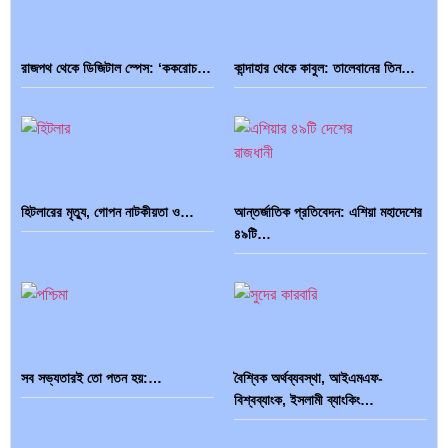
রাজপথ থেকে ডিজিটাল স্পেস: ‘ককরোচ…
কান্দাহার থেকে কাবুল: তালেবানের তিন…
হিটলারের মৃত্যু, গোপন নাটকীয়তা ও…
আন্তর্জাতিক প্রতিবেদন: এশিয়া মহাদেশের
৪৯টি…
সব সভ্যতারই তো পতন হয়:…
বৈশ্বিক অর্থব্যবস্থা, আইএমএফ-
বিশ্বব্যাংক, ইসলামী ব্যাংকিং…