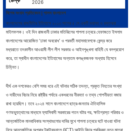
ডেস্ক
2026
বিশেষ সংবাদ প্রতিবেদন | পালস বাংলাদেশ
বাংলাদেশের রাজনীতির ইতিহাসে ২০১৩ সালের ৫ মে একটি ভয়াবহ ও রক্তঝরা
পূর্ব ইউরোপ বনাম তুরস্ক: শত…
পৃথিবীতে বর্তমানে মোট দেশের সংখ্যা…
মাইলফলক। ওই দিন রাজধানী ঢাকার মতিঝিলের শাপলা চত্বরে হেফাজতে ইসলাম
বাংলাদেশের আয়োজিত ‘ঢাকা অবরোধ’ ও পরবর্তী মহাসমাবেশকে কেন্দ্র করে
মধ্যরাতে তৎকালীন আওয়ামী লীগ লীগ সরকার ও আইনশৃঙ্খলা বাহিনী যে বলপ্রয়োগ
করে, তা স্বাধীন বাংলাদেশের ইতিহাসের অন্যতম কলঙ্কজনক অধ্যায় হিসেবে
চিহ্নিত।
এশিয়ান সেঞ্চুরির দ্বৈরথ: চীন-ভারতের
পাকিস্তান, চীন ও বাংলাদেশ: তিন…
বৈশ্বিক…
দীর্ঘ এক দশকেরও বেশি সময় ধরে এই ঘটনার সঠিক তদন্ত, প্রকৃত নিহতের সংখ্যা
ও দায়ীদের বিচার নিয়ে রাষ্ট্রীয় পর্যায়ে একধরনের নীরবতা ও তথ্য গোপনীয়তা বজায়
রাখা হয়েছিল। তবে ২০২৪ সালে বাংলাদেশে ছাত্র-জনতার ঐতিহাসিক
গণঅভ্যুত্থানের মাধ্যমে ফ্যাসিবাদী সরকারের পতন ঘটার পর, ক্ষতিগ্রস্ত পরিবার ও
আন্তর্জাতিক মানবাধিকার সংস্থাগুলোর দাবির মুখে শাপলা চত্বরে ঘটে যাওয়া ঘটনা
নিয়ে আন্তর্জাতিক অপরাধ ট্রাইব্যুনালে (ICT) আইনি বিচার প্রক্রিয়া নতুন মাত্রা