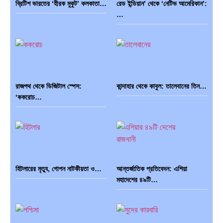
ব্রিটিশ ভারতের ‘হীরক মুকুট’ কলকাতা…
রেড ইন্ডিয়ান’ থেকে ‘নেটিভ আমেরিকান’:
…
রাজপথ থেকে ডিজিটাল স্পেস:
কান্দাহার থেকে কাবুল: তালেবানের তিন…
‘ককরোচ…
হিটলারের মৃত্যু, গোপন নাটকীয়তা ও…
আন্তর্জাতিক প্রতিবেদন: এশিয়া
মহাদেশের ৪৯টি…