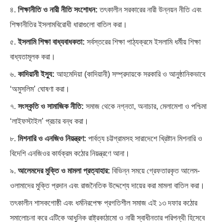
৪.
শিক্ষানীতি ও নারী নীতি সংশোধন:
তৎকালীন সরকারের নারী উন্নয়ন নীতি এবং
শিক্ষানীতির ইসলামবিরোধী ধারাগুলো বাতিল করা।
৫.
ইসলামি শিক্ষা বাধ্যবাধকতা:
সর্বস্তরের শিক্ষা পাঠ্যক্রমে ইসলামি ধর্মীয় শিক্ষা
বাধ্যতামূলক করা।
৬.
কাদিয়ানী ইস্যু:
আহমেদিয়া (কাদিয়ানী) সম্প্রদায়কে সরকারি ও আনুষ্ঠানিকভাবে
‘অমুসলিম’ ঘোষণা করা।
৭.
সংস্কৃতি ও সামাজিক নীতি:
সমাজ থেকে নগ্নতা, অনাচার, মেলামেশা ও পশ্চিমা
‘লাইফস্টাইল’ প্রচার বন্ধ করা।
৮.
মিশনারি ও এনজিও নিয়ন্ত্রণ:
পার্বত্য চট্টগ্রামসহ সারাদেশে খ্রিষ্টান মিশনারি ও
বিদেশি এনজিওর কার্যক্রম কঠোর নিয়ন্ত্রণে আনা।
৯.
আলেমদের মুক্তি ও মামলা প্রত্যাহার:
বিভিন্ন সময়ে গ্রেফতারকৃত আলেম-
ওলামাদের মুক্তি প্রদান এবং রাজনৈতিক উদ্দেশ্যে দায়ের করা মামলা বাতিল করা।
তৎকালীন শাসকগোষ্ঠী এবং ধর্মনিরপেক্ষ প্রগতিশীল সমাজ এই ১৩ দফার কঠোর
সমালোচনা করে এটিকে আধুনিক রাষ্ট্রকাঠামো ও নারী স্বাধীনতার পরিপন্থী হিসেবে