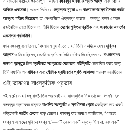
এ ভাষণের সবচেয়ে গুরুত্বপূর্ণ দিক ছিল
বঙ্গবন্ধুর জনগণের প্রতি আস্থা
এবং তাদের
অবিচল একাত্মতা
। ভাষণে তিনি যে
নেতৃত্বের দৃঢ়তা
এবং
বাংলাদেশের স্বাধীনতার প্রতি
আস্থার পরিচয় দিয়েছেন
, তা দেশবাসীকে ঐক্যবদ্ধ করেছে। বঙ্গবন্ধু কেবল একজন
রাজনৈতিক নেতা ছিলেন না, তিনি ছিলেন
দেশের মুক্তির প্রতীক
এবং
জনগণের আদর্শের
একমাত্র প্রতিনিধি
।
যখন বঙ্গবন্ধু বলেছিলেন, “বাংলার মানুষ বাঁচতে চায়,” তিনি একদিকে যেমন
মুক্তির
আহ্বান
জানিয়ে ছিলেন, তেমনি অন্যদিকে তিনি দেখিয়ে দিয়েছিলেন যে,
বাংলাদেশের
জনগণ প্রস্তুত
ছিল
স্বাধীনতা সংগ্রামের যেকোনো পরিস্থিতি
মোকাবিলা করার জন্য।
তিনি বাঙালির
মানবাধিকার
এবং
মৌলিক স্বাধীনতার প্রতি আকাঙ্ক্ষা
প্রকাশ করেছিলেন।
এই ভাষণের সাংস্কৃতিক প্রভাব
৭ই মার্চের ভাষণ শুধু রাজনৈতিক গুরুত্বই নয়, সাংস্কৃতিক দিক থেকেও বিপ্লবী ছিল।
বঙ্গবন্ধুর বক্তব্যের মাধ্যমে
বাঙালির সংস্কৃতি
ও
স্বাধীনতা প্রেম
একত্রিত হয়ে একটি
শক্তিশালী
জাতীয় চেতনা
গড়ে তোলে। বঙ্গবন্ধু তার ভাষণে বলেছিলেন, “এবারের
সংগ্রাম আমাদের মুক্তির সংগ্রাম,”—এটি কেবল একটি বক্তব্য ছিল না, বরং একটি