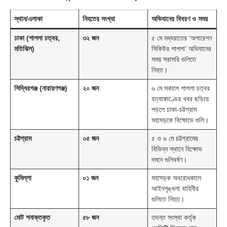
স্থান/এলাকা
নিহতের সংখ্যা
অভিযানের বিবরণ ও সময়
ঢাকা (শাপলা চত্বর,
৩২ জন
৫ মে মধ্যরাতের ‘অপারেশন
মতিঝিল)
সিকিউর শাপলা’ অভিযানের
সময় সরাসরি গুলিতে
নিহত।
সিদ্ধিরগঞ্জ (নারায়ণগঞ্জ)
২০ জন
৬ মে সকালে শাপলা চত্বর
হত্যাকাণ্ডের খবর ছড়িয়ে
পড়লে ঢাকা-চট্টগ্রাম
মহাসড়কে বিক্ষোভে গুলি।
চট্টগ্রাম
০৫ জন
৫ ও ৬ মে চট্টগ্রামের
বিভিন্ন স্থানে বিক্ষোভ
দমনে গুলিবর্ষণ।
কুমিল্লা
০১ জন
মহাসড়ক অবরোধকালে
আইনশৃঙ্খলা বাহিনীর
গুলিতে নিহত।
মোট শনাক্তকৃত
৫৮ জন
তদন্ত সংস্থা কর্তৃক