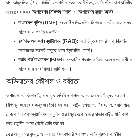
রাত আনুমানিক ২টা ৩০ মিনিটে তৎকালীন সরকারের শীর্ষ মহলের নির্দেশে যৌথ বাহিনীর
সমন্বয়ে শুরু হয়
‘অপারেশন সিকিউর শাপলা’
বা
‘অপারেশন ফ্ল্যাশ আউট’
।
বাংলাদেশ পুলিশ (DMP):
তৎকালীন ডিএমপি কমিশনার বেনজীর আহমেদের
সাঁজোয়া ও পদাতিক ইউনিট।
র‌্যাপিড অ্যাকশন ব্যাটালিয়ন (RAB):
অতিরিক্ত মহাপরিচালক জিয়াউল
আহসানের সরাসরি কমান্ডে থাকা স্ট্রাইকিং ফোর্স।
বর্ডার গার্ড বাংলাদেশ (BGB):
তৎকালীন প্রধান আজিজ আহমেদের অধীনে
সাঁজোয়া যান ও বিজিবি ব্যাটালিয়ন।
অভিযানের কৌশল ও বর্বরতা
অপারেশনের কৌশল হিসেবে পুরো মতিঝিল শাপলা চত্বর এলাকার বিদ্যুৎ সংযোগ
বিচ্ছিন্ন করে ঘোর অন্ধকার তৈরি করা হয়। সাউন্ড গ্রেনেড, টিয়ারশেল, গ্যাস গান,
লেজার গান এবং স্বয়ংক্রিয় আধুনিক মারণাস্ত্র থেকে হাজার হাজার রাউন্ড গুলি বর্ষণ
করে চতুর্দিক থেকে বেষ্টনী তৈরি করা হয়।
ঘোর অন্ধকারে ঘুমন্ত ও ক্লান্ত সমাবেশকারীদের ওপর আইনশৃঙ্খলা বাহিনীর