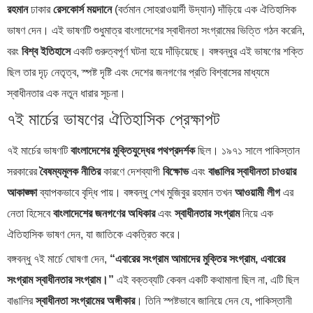
রহমান
ঢাকার
রেসকোর্স ময়দানে
(বর্তমান সোহরাওয়ার্দী উদ্যান) দাঁড়িয়ে এক ঐতিহাসিক
ভাষণ দেন। এই ভাষণটি শুধুমাত্র বাংলাদেশের স্বাধীনতা সংগ্রামের ভিত্তি গঠন করেনি,
বরং
বিশ্ব ইতিহাসে
একটি গুরুত্বপূর্ণ ঘটনা হয়ে দাঁড়িয়েছে। বঙ্গবন্ধুর এই ভাষণের শক্তি
ছিল তার দৃঢ় নেতৃত্ব, স্পষ্ট দৃষ্টি এবং দেশের জনগণের প্রতি বিশ্বাসের মাধ্যমে
স্বাধীনতার এক নতুন ধারার সূচনা।
৭ই মার্চের ভাষণের ঐতিহাসিক প্রেক্ষাপট
৭ই মার্চের ভাষণটি
বাংলাদেশের মুক্তিযুদ্ধের পথপ্রদর্শক
ছিল। ১৯৭১ সালে পাকিস্তান
সরকারের
বৈষম্যমূলক নীতির
কারণে দেশব্যাপী
বিক্ষোভ
এবং
বাঙালির স্বাধীনতা চাওয়ার
আকাঙ্ক্ষা
ব্যাপকভাবে বৃদ্ধি পায়। বঙ্গবন্ধু শেখ মুজিবুর রহমান তখন
আওয়ামী লীগ
এর
নেতা হিসেবে
বাংলাদেশের জনগণের অধিকার
এবং
স্বাধীনতার সংগ্রাম
নিয়ে এক
ঐতিহাসিক ভাষণ দেন, যা জাতিকে একত্রিত করে।
বঙ্গবন্ধু ৭ই মার্চে ঘোষণা দেন,
“এবারের সংগ্রাম আমাদের মুক্তির সংগ্রাম, এবারের
সংগ্রাম স্বাধীনতার সংগ্রাম।”
এই বক্তব্যটি কেবল একটি কথামালা ছিল না, এটি ছিল
বাঙালির
স্বাধীনতা সংগ্রামের অঙ্গীকার
। তিনি স্পষ্টভাবে জানিয়ে দেন যে, পাকিস্তানী