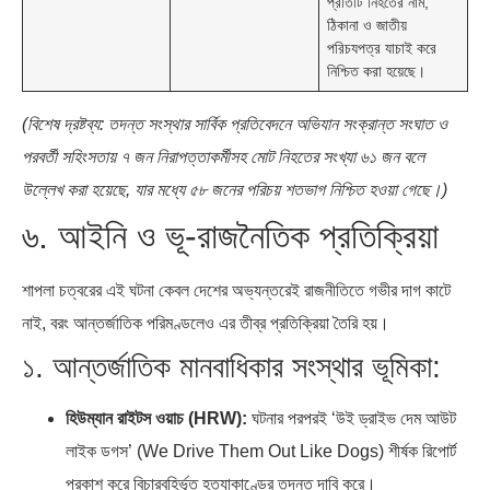
প্রতিটি নিহতের নাম,
ঠিকানা ও জাতীয়
পরিচযপত্র যাচাই করে
নিশ্চিত করা হয়েছে।
(বিশেষ দ্রষ্টব্য: তদন্ত সংস্থার সার্বিক প্রতিবেদনে অভিযান সংক্রান্ত সংঘাত ও
পরবর্তী সহিংসতায় ৭ জন নিরাপত্তাকর্মীসহ মোট নিহতের সংখ্যা ৬১ জন বলে
উল্লেখ করা হয়েছে, যার মধ্যে ৫৮ জনের পরিচয় শতভাগ নিশ্চিত হওয়া গেছে।)
৬. আইনি ও ভূ-রাজনৈতিক প্রতিক্রিয়া
শাপলা চত্বরের এই ঘটনা কেবল দেশের অভ্যন্তরেই রাজনীতিতে গভীর দাগ কাটে
নাই, বরং আন্তর্জাতিক পরিমণ্ডলেও এর তীব্র প্রতিক্রিয়া তৈরি হয়।
১. আন্তর্জাতিক মানবাধিকার সংস্থার ভূমিকা:
হিউম্যান রাইটস ওয়াচ (HRW):
ঘটনার পরপরই ‘উই ড্রাইভ দেম আউট
লাইক ডগস’ (We Drive Them Out Like Dogs) শীর্ষক রিপোর্ট
প্রকাশ করে বিচারবহির্ভূত হত্যাকাণ্ডের তদন্ত দাবি করে।