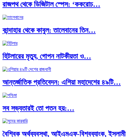
রাজপথ থেকে ডিজিটাল স্পেস: ‘ককরোচ…
কান্দাহার থেকে কাবুল: তালেবানের তিন…
হিটলারের মৃত্যু, গোপন নাটকীয়তা ও…
আন্তর্জাতিক প্রতিবেদন: এশিয়া মহাদেশের ৪৯টি…
সব সভ্যতারই তো পতন হয়:…
বৈশ্বিক অর্থব্যবস্থা, আইএমএফ-বিশ্বব্যাংক, ইসলামী