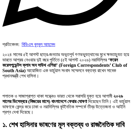
প্রতিবেদক:
বিডিএস বুলবুল আহমেদ
২০২৪ সালের ৫ই আগস্ট ছাত্র-জনতার অভূতপূর্ব গণঅভ্যুত্থানের মুখে ক্ষমতাচ্যুত হয়ে
ভারতে আশ্রয় নেওয়ার দুই বছর পূর্তিতে (৫ই আগস্ট ২০২৬) নয়াদিল্লির
‘ফরেন
করেসপন্ডেন্টস ক্লাব অব সাউথ এশিয়া’ (Foreign Correspondents’ Club of
South Asia)
আয়োজিত এক ভার্চুয়াল সংবাদ সম্মেলনে বক্তব্য রাখেন সাবেক
প্রধানমন্ত্রী শেখ হাসিনা।
পলাতক ও সাজাপ্রাপ্ত থাকা সত্ত্বেও ভারত থেকে সরাসরি যুক্ত হয়ে আগামী
২০২৬
সালের ডিসেম্বরে (বিজয়ের মাসে) বাংলাদেশে ফেরার ঘোষণা
দিয়েছেন তিনি। এই ভার্চুয়াল
ভাষণকে কেন্দ্র করে ঢাকা ও নয়াদিল্লির কূটনৈতিক সম্পর্কে তীব্র উত্তেজনা ও আইনি
প্রশ্ন দেখা দিয়েছে।
১. শেখ হাসিনার ভাষণের মূল বক্তব্য ও রাজনৈতিক দাবি