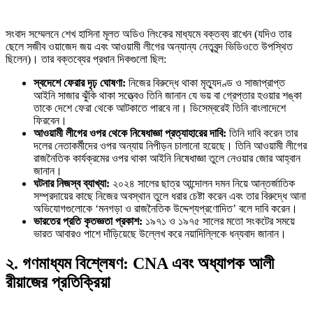
সংবাদ সম্মেলনে শেখ হাসিনা মূলত অডিও লিংকের মাধ্যমে বক্তব্য রাখেন (যদিও তার
ছেলে সজীব ওয়াজেদ জয় এবং আওয়ামী লীগের অন্যান্য নেতৃবৃন্দ ভিডিওতে উপস্থিত
ছিলেন)। তার বক্তব্যের প্রধান দিকগুলো ছিল:
স্বদেশে ফেরার দৃঢ় ঘোষণা:
নিজের বিরুদ্ধে থাকা মৃত্যুদণ্ড ও সাজাপ্রাপ্ত
আইনি সাজার ঝুঁকি থাকা সত্ত্বেও তিনি জানান যে ভয় বা গ্রেপ্তার হওয়ার শঙ্কা
তাকে দেশে ফেরা থেকে আটকাতে পারবে না। ডিসেম্বরেই তিনি বাংলাদেশে
ফিরবেন।
আওয়ামী লীগের ওপর থেকে নিষেধাজ্ঞা প্রত্যাহারের দাবি:
তিনি দাবি করেন তার
দলের নেতাকর্মীদের ওপর অন্যায় নিপীড়ন চালানো হয়েছে। তিনি আওয়ামী লীগের
রাজনৈতিক কার্যক্রমের ওপর থাকা আইনি নিষেধাজ্ঞা তুলে নেওয়ার জোর আহ্বান
জানান।
ঘটনার নিজস্ব ব্যাখ্যা:
২০২৪ সালের ছাত্র আন্দোলন দমন নিয়ে আন্তর্জাতিক
সম্প্রদায়ের কাছে নিজের অবস্থান তুলে ধরার চেষ্টা করেন এবং তার বিরুদ্ধে আনা
অভিযোগগুলোকে ‘মনগড়া ও রাজনৈতিক উদ্দেশ্যপ্রণোদিত’ বলে দাবি করেন।
ভারতের প্রতি কৃতজ্ঞতা প্রকাশ:
১৯৭১ ও ১৯৭৫ সালের মতো সংকটের সময়ে
ভারত আবারও পাশে দাঁড়িয়েছে উল্লেখ করে নয়াদিল্লিকে ধন্যবাদ জানান।
২. গণমাধ্যম বিশ্লেষণ: CNA এবং অধ্যাপক আলী
রীয়াজের প্রতিক্রিয়া