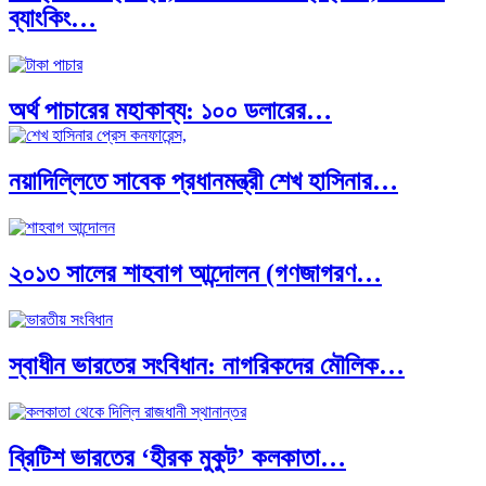
ব্যাংকিং…
অর্থ পাচারের মহাকাব্য: ১০০ ডলারের…
নয়াদিল্লিতে সাবেক প্রধানমন্ত্রী শেখ হাসিনার…
দক্ষিণ এশিয়ায় ‘জেন-জি’ বিপ্লব: বাংলাদেশ,…
২০১৩ সালের শাহবাগ আন্দোলন (গণজাগরণ…
বিশেষ ইন-ডেপ্থ রিপোর্ট: ক্রীড়া উৎসবে…
স্বাধীন ভারতের সংবিধান: নাগরিকদের মৌলিক…
ভারত মহাসাগরের অশ্রু: শ্রীলঙ্কার ২৬…
ব্রিটিশ ভারতের ‘হীরক মুকুট’ কলকাতা…
ক্রূরতা ও ধ্বংসের মহাকাব্য: পৃথিবীর…