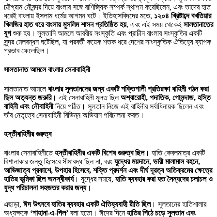
চট্টগ্রাম নৌবন্দর দিয়ে বাংলার সঙ্গে বাণিজ্যিক সম্পর্ক স্থাপন করেছিলেন, এবং তাদের হাত
ধরেই বাংলায় ইসলাম ধর্মের আগমন ঘটে। ইতিহাসবিদদের মতে,
১২০৪ খ্রিষ্টাব্দে বখতিয়ার
খিলজির হাত ধরে বাংলায় মুসলিম শাসন প্রতিষ্ঠিত হয়
, এবং এই সময় থেকেই
সালতানাতের
যুগ
শুরু হয়। সুলতানি আমলে আরবীয় সংস্কৃতি এবং প্রাচীন বাংলার সংস্কৃতির একটি
সুন্দর মেলবন্ধন ঘটেছিল, যা পরবর্তী কয়েক শতক ধরে দেশের সাংস্কৃতিক ঐতিহ্যে ব্যাপক
প্রভাব ফেলেছিল।
সালতানাত আমলে বাংলার সেনাবাহিনী
সালতানাত আমলে
বাংলার সুলতানদের জন্য একটি শক্তিশালী প্রতিরক্ষা বাহিনী গঠন করা
ছিল অত্যন্ত জরুরি
। এই সেনাবাহিনী মূলত ছিল
অশ্বারোহী, পদাতিক, গোলন্দাজ, হস্তি
বাহিনী এবং নৌবাহিনী
নিয়ে গঠিত। সুলতান নিজে এই বাহিনীর সর্বাধিনায়ক ছিলেন এবং
তাঁর নেতৃত্বে সেনাবাহিনী বিভিন্ন অভিযান পরিচালনা করত।
হস্তীবাহিনীর গুরুত্ব
বাংলার সেনাবাহিনীতে
হস্তীবাহিনীর একটি বিশেষ গুরুত্ব ছিল
। হাতি কেবলমাত্র একটি
বিশালাকার জন্তু হিসেবে সীমাবদ্ধ ছিল না, বরং
যুদ্ধের ময়দানে, ভারী মালামাল বহনে,
আভিজাত্য প্রকাশে, উপহার হিসেবে, শক্তি প্রদর্শন এবং দীর্ঘ দূরত্ব অতিক্রমের ক্ষেত্রে
হাতির ভূমিকা ছিল অনস্বীকার্য
। যুদ্ধের সময়ে,
হাতি ব্যবহার করা হত সৈন্যদের চলাচল ও
যুদ্ধ পরিচালনা সহজতর করার জন্য
।
এছাড়া,
ঈদ উৎসবে হাতির ব্যবহার একটি ঐতিহ্যবাহী রীতি ছিল
। সুলতানের হাতিশালার
অধ্যক্ষকে
‘শাহানা-এ-পিল’
বলা হতো। ঈদের দিনে
হাতির পিঠে চড়ে সুলতান এবং