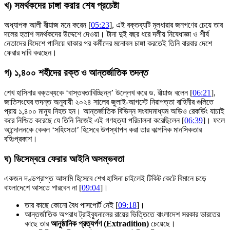
খ) সমর্থকদের চাঙ্গা করার শেষ প্রচেষ্টা
অধ্যাপক আলী রীয়াজ মনে করেন [
05:23
], এই বক্তব্যটি মূলধারার জনগণের চেয়ে তার
দলের হতাশ সমর্থকদের উদ্দেশে দেওয়া। টানা দুই বছর ধরে দলীয় নিষেধাজ্ঞা ও শীর্ষ
নেতাদের বিদেশে পালিয়ে থাকার পর কর্মীদের মনোবল চাঙ্গা করতেই তিনি বারবার দেশে
ফেরার দাবি করছেন।
গ) ১,৪০০ শহীদের রক্ত ও আন্তর্জাতিক তদন্ত
শেখ হাসিনার বক্তব্যকে ‘বাস্তবতাবিচ্ছিন্ন’ উল্লেখ করে ড. রীয়াজ বলেন [
06:21
],
জাতিসংঘের তদন্ত অনুযায়ী ২০২৪ সালের জুলাই-আগস্টে নিরাপত্তা বাহিনীর গুলিতে
প্রায় ১,৪০০ মানুষ নিহত হন। আন্তর্জাতিক বিভিন্ন সংবাদমাধ্যম অডিও রেকর্ডিং যাচাই
করে নিশ্চিত করেছে যে তিনি নিজেই এই গণহত্যা পরিচালনা করেছিলেন [
06:39
]। ফলে
আন্দোলনকে কেবল ‘সহিংসতা’ হিসেবে উপস্থাপন করা তার কাল্পনিক মানসিকতার
বহিঃপ্রকাশ।
ঘ) ডিসেম্বরে ফেরার আইনি অসম্ভবতা
একজন দণ্ডপ্রাপ্ত আসামি হিসেবে শেখ হাসিনা চাইলেই টিকিট কেটে বিমানে চড়ে
বাংলাদেশে আসতে পারবেন না [
09:04
]।
তার কাছে কোনো বৈধ পাসপোর্ট নেই [
09:18
]।
আন্তর্জাতিক অপরাধ ট্রাইব্যুনালের রায়ের ভিত্তিতে বাংলাদেশ সরকার ভারতের
কাছে তার
আনুষ্ঠানিক প্রত্যর্পণ (Extradition)
চেয়েছে।