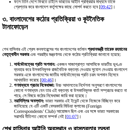
ফলে তিনি দেশে ফিরতে চাইলে ভারতের আইনি প্রক্রিয়ার মাধ্যমে তাকে
গ্রেপ্তার করে বাংলাদেশ কর্তৃপক্ষের কাছে সোপর্দ করতে হবে [
09:42
]।
৩. বাংলাদেশের কঠোর প্রতিক্রিয়া ও কূটনৈতিক
টানাফোড়েন
শেখ হাসিনার এই প্রেস কনফারেন্সের পর বাংলাদেশের বর্তমান
প্রধানমন্ত্রী তারেক রহমানের
নেতৃত্বাধীন সরকার
এবং পররাষ্ট্র মন্ত্রণালয় থেকে কঠোর প্রতিক্রিয়া জানানো হয়েছে:
সার্বভৌমত্বের প্রতি অপমান:
একজন সাজাপ্রাপ্ত আসামিকে ভারতীয় ভূখণ্ড
ব্যবহার করে উসকানিমূলক রাজনৈতিক বক্তব্য দেওয়ার সুযোগ দেওয়ায় বাংলাদেশ
সরকার একে বাংলাদেশের জাতীয় সার্বভৌমেত্বর প্রতি চরম অপমান হিসেবে
আখ্যায়িত করেছে [
00:46
]।
গণমাধ্যমে প্রচার নিষেধাজ্ঞা:
উচ্চ আদালতের নির্দেশনা অনুসরণে বাংলাদেশের
কোনো গণমাধ্যম যেন তার এই বক্তব্য বা উসকানিমূলক বার্তা সম্প্রচার করতে না
পারে, সে বিষয়ে কঠোর নিষেধাজ্ঞা জারি করা হয়েছে।
নয়াদিল্লির অবস্থান:
ভারত সরকার এই ইভেন্ট থেকে নিজেকে বিচ্ছিন্ন করে
জানিয়েছে যে এটি একটি বেসরকারি মিডিয়া ক্লাবের (Foreign
Correspondents’ Club) আয়োজন ছিল এবং এর সঙ্গে ভারত সরকারের
সরাসরি নীতিগত কোনো সম্পর্ক নেই [
01:07
]।
শেখ হাসিনার আইনি অবস্থান ও বাস্তবতার তুলনা