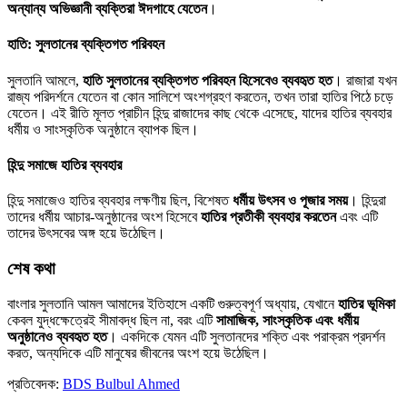
অন্যান্য অভিজ্ঞানী ব্যক্তিরা ঈদগাহে যেতেন
।
হাতি: সুলতানের ব্যক্তিগত পরিবহন
সুলতানি আমলে,
হাতি সুলতানের ব্যক্তিগত পরিবহন হিসেবেও ব্যবহৃত হত
। রাজারা যখন
রাজ্য পরিদর্শনে যেতেন বা কোন সালিশে অংশগ্রহণ করতেন, তখন তারা হাতির পিঠে চড়ে
যেতেন। এই রীতি মূলত প্রাচীন হিন্দু রাজাদের কাছ থেকে এসেছে, যাদের হাতির ব্যবহার
ধর্মীয় ও সাংস্কৃতিক অনুষ্ঠানে ব্যাপক ছিল।
হিন্দু সমাজে হাতির ব্যবহার
হিন্দু সমাজেও হাতির ব্যবহার লক্ষণীয় ছিল, বিশেষত
ধর্মীয় উৎসব ও পূজার সময়
। হিন্দুরা
তাদের ধর্মীয় আচার-অনুষ্ঠানের অংশ হিসেবে
হাতির প্রতীকী ব্যবহার করতেন
এবং এটি
তাদের উৎসবের অঙ্গ হয়ে উঠেছিল।
শেষ কথা
বাংলার সুলতানি আমল আমাদের ইতিহাসে একটি গুরুত্বপূর্ণ অধ্যায়, যেখানে
হাতির ভূমিকা
কেবল যুদ্ধক্ষেত্রেই সীমাবদ্ধ ছিল না, বরং এটি
সামাজিক, সাংস্কৃতিক এবং ধর্মীয়
অনুষ্ঠানেও ব্যবহৃত হত
। একদিকে যেমন এটি সুলতানদের শক্তি এবং পরাক্রম প্রদর্শন
করত, অন্যদিকে এটি মানুষের জীবনের অংশ হয়ে উঠেছিল।
প্রতিবেদক:
BDS Bulbul Ahmed