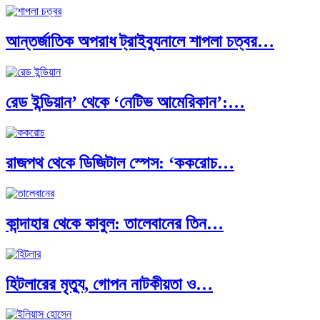
আন্তর্জাতিক অপরাধ ট্রাইব্যুনালে শাপলা চত্বর…
ব্রাজিল ও আর্জেন্টিনার কালো অধ্যায়:…
রেড ইন্ডিয়ান’ থেকে ‘নেটিভ আমেরিকান’:…
পূর্ব ইউরোপ বনাম তুরস্ক: শত…
রাজপথ থেকে ডিজিটাল স্পেস: ‘ককরোচ…
পৃথিবীতে বর্তমানে মোট দেশের সংখ্যা…
কান্দাহার থেকে কাবুল: তালেবানের তিন…
এশিয়ান সেঞ্চুরির দ্বৈরথ: চীন-ভারতের বৈশ্বিক…
হিটলারের মৃত্যু, গোপন নাটকীয়তা ও…
পাকিস্তান, চীন ও বাংলাদেশ: তিন…