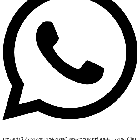
বাংলাদেশের ইতিহাসে সুলতানি আমল একটি অত্যন্ত গুরুত্বপূর্ণ অধ্যায়। মুসলিম বণিকরা