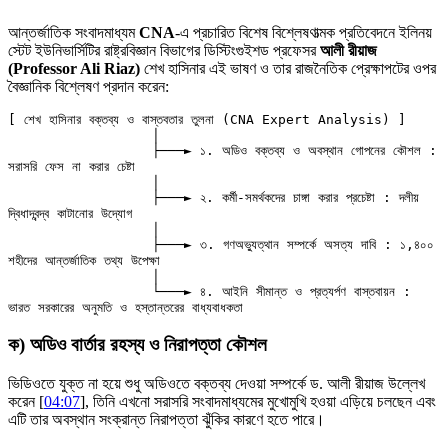
আন্তর্জাতিক সংবাদমাধ্যম
CNA
-এ প্রচারিত বিশেষ বিশ্লেষণাত্মক প্রতিবেদনে ইলিনয়
স্টেট ইউনিভার্সিটির রাষ্ট্রবিজ্ঞান বিভাগের ডিস্টিংগুইশড প্রফেসর
আলী রীয়াজ
(Professor Ali Riaz)
শেখ হাসিনার এই ভাষণ ও তার রাজনৈতিক প্রেক্ষাপটের ওপর
বৈজ্ঞানিক বিশ্লেষণ প্রদান করেন:
[ শেখ হাসিনার বক্তব্য ও বাস্তবতার তুলনা (CNA Expert Analysis) ]

                  │

                  ├───► ১. অডিও বক্তব্য ও অবস্থান গোপনের কৌশল : 
সরাসরি ফেস না করার চেষ্টা

                  │

                  ├───► ২. কর্মী-সমর্থকদের চাঙ্গা করার প্রচেষ্টা : দলীয় 
দ্বিধাদ্বন্দ্ব কাটানোর উদ্যোগ

                  │

                  ├───► ৩. গণঅভ্যুত্থান সম্পর্কে অসত্য দাবি : ১,৪০০ 
শহীদের আন্তর্জাতিক তথ্য উপেক্ষা

                  │

                  └───► ৪. আইনি সীমান্ত ও প্রত্যর্পণ বাস্তবায়ন : 
ক) অডিও বার্তার রহস্য ও নিরাপত্তা কৌশল
ভিডিওতে যুক্ত না হয়ে শুধু অডিওতে বক্তব্য দেওয়া সম্পর্কে ড. আলী রীয়াজ উল্লেখ
করেন [
04:07
], তিনি এখনো সরাসরি সংবাদমাধ্যমের মুখোমুখি হওয়া এড়িয়ে চলছেন এবং
এটি তার অবস্থান সংক্রান্ত নিরাপত্তা ঝুঁকির কারণে হতে পারে।