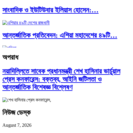
সাংবাদিক ও ইউটিউবার ইলিয়াস হোসেন:…
আন্তর্জাতিক প্রতিবেদন: এশিয়া মহাদেশের ৪৯টি…
অপরাধ
সব সভ্যতারই তো পতন হয়:…
নয়াদিল্লিতে সাবেক প্রধানমন্ত্রী শেখ হাসিনার ভার্চুয়াল
প্রেস কনফারেন্স: বক্তব্য, আইনি জটিলতা ও
পরবর্তী রাষ্ট্রপতি নির্বাচন ২০২৬: আলোচনায়…
আন্তর্জাতিক বিশেষজ্ঞ বিশ্লেষণ
প্রথাগত মেধা, স্ট্র্যাটেজিক গভর্নেন্স ও…
নিউজ ডেস্ক
August 7, 2026