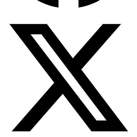
জিপিএ-৫-এর বন্যা, প্রকৌশলীদের বিসিএস-প্রেম এবং…