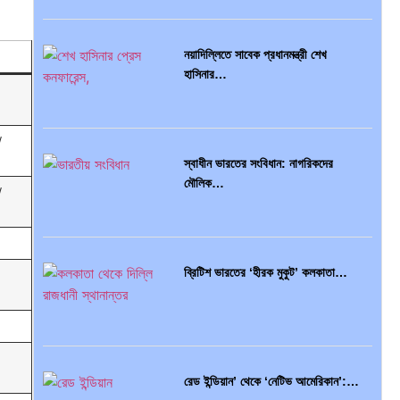
ব্রাজিল ও আর্জেন্টিনার কালো অধ্যায়:…
নয়াদিল্লিতে সাবেক প্রধানমন্ত্রী শেখ
হাসিনার…
/
পূর্ব ইউরোপ বনাম তুরস্ক: শত…
স্বাধীন ভারতের সংবিধান: নাগরিকদের
মৌলিক…
/
পৃথিবীতে বর্তমানে মোট দেশের সংখ্যা…
ব্রিটিশ ভারতের ‘হীরক মুকুট’ কলকাতা…
এশিয়ান সেঞ্চুরির দ্বৈরথ: চীন-ভারতের
রেড ইন্ডিয়ান’ থেকে ‘নেটিভ আমেরিকান’:…
বৈশ্বিক…