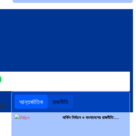
দক্ষিণ এশিয়ায় ‘জেন-জি’ বিপ্লব: বাংলাদেশ,…
বিশেষ ইন-ডেপ্থ রিপোর্ট: ক্রীড়া উৎসবে…
ভারত মহাসাগরের অশ্রু: শ্রীলঙ্কার ২৬…
আন্তর্জাতিক
রাজনীতি
াহন,
ক্রূরতা ও ধ্বংসের মহাকাব্য: পৃথিবীর…
মার্কিন নির্বাচন ও বাংলাদেশের রাজনীতি:…