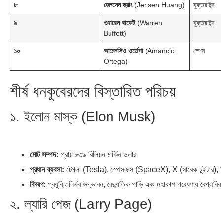
৮
জেনসেন হুয়াং
(Jensen Huang)
যুক্তরাষ্ট্র
৯
ওয়ারেন বাফেট
(Warren
যুক্তরাষ্ট্র
Buffett)
১০
আমেনসিও ওর্তেগা
(Amancio
স্পেন
Ortega)
শীর্ষ ধনকুবেরদের বিস্তারিত পরিচয়
১. ইলোন মাস্ক (Elon Musk)
মোট সম্পদ:
প্রায় ৮৩৯ বিলিয়ন মার্কিন ডলার
প্রধান ব্যবসা:
টেপলা (Tesla), স্পেসএক্স (SpaceX), X (সাবেক টুইটার),
বিবরণ:
প্রযুক্তিনির্ভর উদ্ভাবন, বৈদ্যুতিক গাড়ি এবং মহাকাশ গবেষণায় বৈপ্লবিক
২. ল্যারি পেজ (Larry Page)