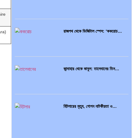
hire
রাজপথ থেকে ডিজিটাল স্পেস: ‘ককরোচ…
Zara)
কান্দাহার থেকে কাবুল: তালেবানের তিন…
হিটলারের মৃত্যু, গোপন নাটকীয়তা ও…