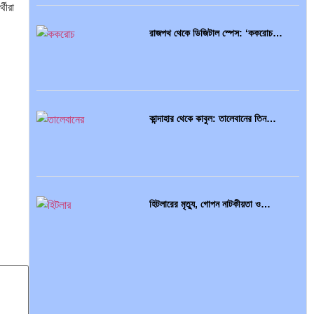
থীরা
রাজপথ থেকে ডিজিটাল স্পেস: ‘ককরোচ…
কান্দাহার থেকে কাবুল: তালেবানের তিন…
হিটলারের মৃত্যু, গোপন নাটকীয়তা ও…
আন্তর্জাতিক প্রতিবেদন: এশিয়া মহাদেশের
৪৯টি…