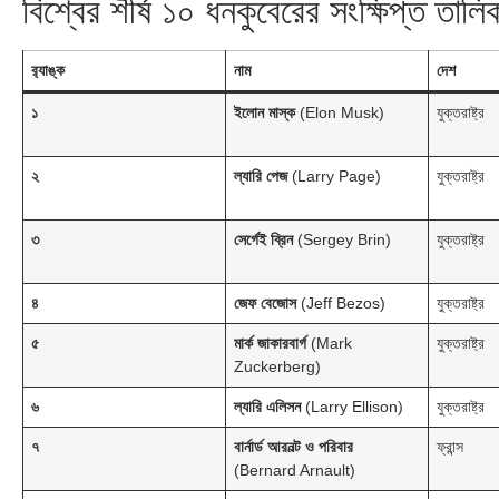
বিশ্বের শীর্ষ ১০ ধনকুবেরের সংক্ষিপ্ত তালি
র‍্যাঙ্ক
নাম
দেশ
১
ইলোন মাস্ক
(Elon Musk)
যুক্তরাষ্ট্র
২
ল্যারি পেজ
(Larry Page)
যুক্তরাষ্ট্র
৩
সের্গেই ব্রিন
(Sergey Brin)
যুক্তরাষ্ট্র
৪
জেফ বেজোস
(Jeff Bezos)
যুক্তরাষ্ট্র
৫
মার্ক জাকারবার্গ
(Mark
যুক্তরাষ্ট্র
Zuckerberg)
৬
ল্যারি এলিসন
(Larry Ellison)
যুক্তরাষ্ট্র
৭
বার্নার্ড আরনল্ট ও পরিবার
ফ্রান্স
(Bernard Arnault)