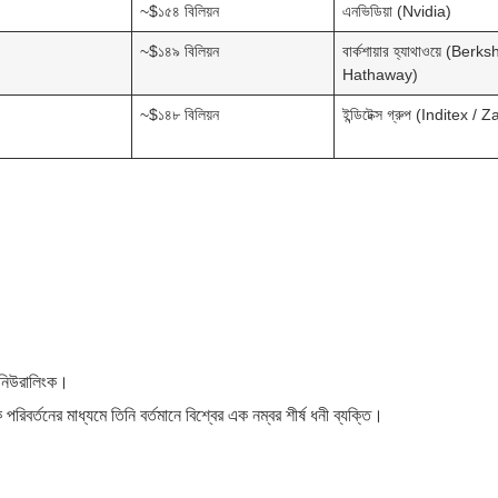
~$১৫৪ বিলিয়ন
এনভিডিয়া (Nvidia)
~$১৪৯ বিলিয়ন
বার্কশায়ার হ্যাথাওয়ে (Berks
Hathaway)
~$১৪৮ বিলিয়ন
ইন্ডিটেক্স গ্রুপ (Inditex / 
 নিউরালিংক।
 পরিবর্তনের মাধ্যমে তিনি বর্তমানে বিশ্বের এক নম্বর শীর্ষ ধনী ব্যক্তি।