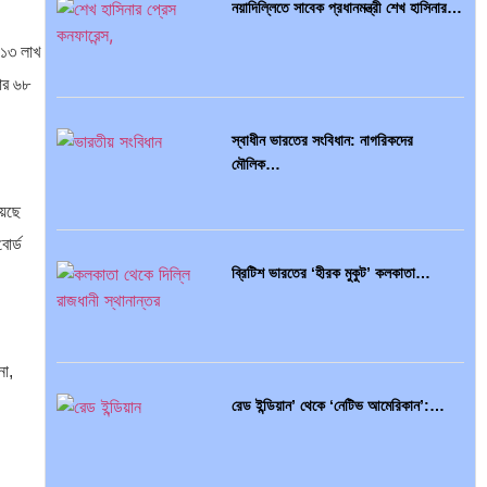
নয়াদিল্লিতে সাবেক প্রধানমন্ত্রী শেখ হাসিনার…
ে ১৩ লাখ
হার ৬৮
স্বাধীন ভারতের সংবিধান: নাগরিকদের
মৌলিক…
়েছে
োর্ড
ব্রিটিশ ভারতের ‘হীরক মুকুট’ কলকাতা…
না,
রেড ইন্ডিয়ান’ থেকে ‘নেটিভ আমেরিকান’:…