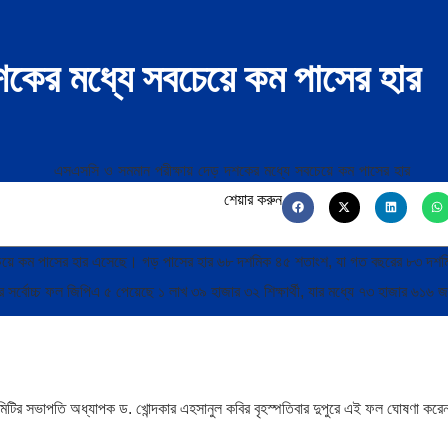
শকের মধ্যে সবচেয়ে কম পাসের হার
শেয়ার করুন
সবচেয়ে কম পাসের হার এসেছে। গড় পাসের হার ৬৮ দশমিক ৪৫ শতাংশ, যা গত বছরের ৮৩ দশ
বোচ্চ ফল জিপিএ ৫ পেয়েছে ১ লাখ ৩৯ হাজার ৩২ শিক্ষার্থী, যার মধ্যে ৭৩ হাজার ৬১৬ জ
য় কমিটির সভাপতি অধ্যাপক ড. খোন্দকার এহসানুল কবির বৃহস্পতিবার দুপুরে এই ফল ঘোষণা কর