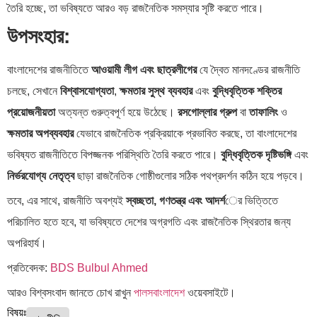
তৈরি হচ্ছে, তা ভবিষ্যতে আরও বড় রাজনৈতিক সমস্যার সৃষ্টি করতে পারে।
উপসংহার:
বাংলাদেশের রাজনীতিতে
আওয়ামী লীগ এবং ছাত্রলীগের
যে দ্বৈত মানদণ্ডের রাজনীতি
চলছে, সেখানে
বিশ্বাসযোগ্যতা
,
ক্ষমতার সুস্থ ব্যবহার
এবং
বুদ্ধিবৃত্তিক শক্তির
প্রয়োজনীয়তা
অত্যন্ত গুরুত্বপূর্ণ হয়ে উঠেছে।
রসগোল্লার গ্রুপ
বা
তাফালিং
ও
ক্ষমতার অপব্যবহার
যেভাবে রাজনৈতিক প্রক্রিয়াকে প্রভাবিত করছে, তা বাংলাদেশের
ভবিষ্যত রাজনীতিতে বিপজ্জনক পরিস্থিতি তৈরি করতে পারে।
বুদ্ধিবৃত্তিক দৃষ্টিভঙ্গি
এবং
নির্ভরযোগ্য নেতৃত্ব
ছাড়া রাজনৈতিক গোষ্ঠীগুলোর সঠিক পথপ্রদর্শন কঠিন হয়ে পড়বে।
তবে, এর সাথে, রাজনীতি অবশ্যই
স্বচ্ছতা, গণতন্ত্র এবং আদর্শ
ের ভিত্তিতে
পরিচালিত হতে হবে, যা ভবিষ্যতে দেশের অগ্রগতি এবং রাজনৈতিক স্থিরতার জন্য
অপরিহার্য।
প্রতিবেদক:
BDS Bulbul Ahmed
আরও বিশ্বসংবাদ জানতে চোখ রাখুন
পালসবাংলাদেশ
ওয়েবসাইটে।
বিষয়ঃ