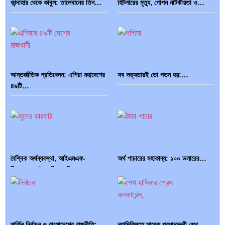
কান্দাহার থেকে কাবুল: তালেবানের তিন…
হিটলারের মৃত্যু, গোপন নাটকীয়তা ও…
আন্তর্জাতিক প্রতিবেদন: এশিয়া মহাদেশের
সব সভ্যতারই তো পতন হয়:…
৪৯টি…
বৈশ্বিক অর্থব্যবস্থা, আইএমএফ-
অর্থ পাচারের মহাকাব্য: ১০০ ডলারের…
বিশ্বব্যাংক, ইসলামী ব্যাংকিং…
মার্কিন নির্বাচন ও বাংলাদেশের রাজনীতি:…
নয়াদিল্লিতে সাবেক প্রধানমন্ত্রী শেখ