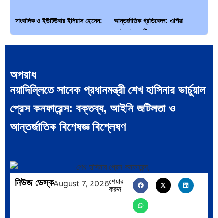
সাংবাদিক ও ইউটিউবার ইলিয়াস হোসেন:
আন্তর্জাতিক প্রতিবেদন: এশিয়া
…
মহাদেশের ৪৯টি…
অপরাধ
নয়াদিল্লিতে সাবেক প্রধানমন্ত্রী শেখ হাসিনার ভার্চুয়াল
সব সভ্যতারই তো পতন হয়:…
পরবর্তী রাষ্ট্রপতি নির্বাচন ২০২৬:
প্রেস কনফারেন্স: বক্তব্য, আইনি জটিলতা ও
আলোচনায়…
আন্তর্জাতিক বিশেষজ্ঞ বিশ্লেষণ
নিউজ ডেস্ক
শেয়ার
প্রথাগত মেধা, স্ট্র্যাটেজিক গভর্নেন্স ও…
পদ্মা সেতু ও রেল সংযোগ…
August 7, 2026
করুন