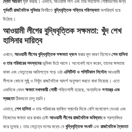
দ্বৈত আচরণ
সৃষ্টি করছে। এভাবে, আওয়ামী লীগ এবং তার সহযোগী গোষ্ঠীগুলোর জন্য
পূর্ববর্তী রাজনৈতিক সুবিধার
বিপরীতে
বুদ্ধিবৃত্তিক শক্তির পরিপক্বতা
অপরিহার্য হয়ে
উঠেছে।
আওয়ামী লীগের বুদ্ধিবৃত্তিক সক্ষমতা: খুঁদ শেখ
হাসিনার দায়িত্ব
এখানে,
আওয়ামী লীগের বুদ্ধিবৃত্তিক সক্ষমতা ধ্বংস
করার মূল কারণ হিসেবে
শেখ হাসিনা
ও তার পরিবারের সদস্যদের
ভূমিকা উঠে আসে। অনেকেই মনে করেন, তাদের ক্ষমতায়
থাকা এবং নেতৃত্বের আধিপত্যে গড়ে ওঠা
এলিটিস্ট ও পলিটিকাল সিস্টেম
আওয়ামী
লীগকে কোনো সুষ্ঠু ও নিখুঁত রাজনৈতিক আদর্শ অনুসরণ করতে বাধা দিয়েছে। এতে
একদিকে যেমন
ক্ষমতা দখলকারী গোষ্ঠী
শক্তিশালী হয়েছে, অন্যদিকে
গণতন্ত্র এবং
স্বচ্ছতা
ঠিকমতো চালু হয়নি।
এভাবে,
শেখ হাসিনা
ও তার পরিবারের ব্যক্তি স্বার্থের দিকে বেশি মনোযোগ দেওয়া এবং
নিজেদের ক্ষমতা ধরে রাখার চেষ্টা
আওয়ামী লীগের রাজনৈতিক ভবিষ্যত
কে প্রশ্নবিদ্ধ
করে তুলছে। তার নেতৃত্বে দলের মধ্যে যে
বুদ্ধিবৃত্তিক সংকট
এবং
রাজনৈতিক দ্বৈততা