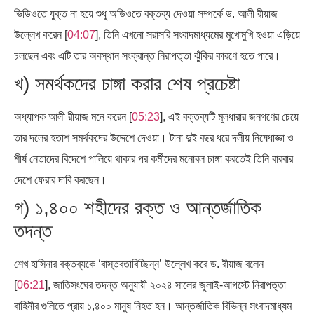
ভিডিওতে যুক্ত না হয়ে শুধু অডিওতে বক্তব্য দেওয়া সম্পর্কে ড. আলী রীয়াজ
উল্লেখ করেন [
04:07
], তিনি এখনো সরাসরি সংবাদমাধ্যমের মুখোমুখি হওয়া এড়িয়ে
চলছেন এবং এটি তার অবস্থান সংক্রান্ত নিরাপত্তা ঝুঁকির কারণে হতে পারে।
খ) সমর্থকদের চাঙ্গা করার শেষ প্রচেষ্টা
অধ্যাপক আলী রীয়াজ মনে করেন [
05:23
], এই বক্তব্যটি মূলধারার জনগণের চেয়ে
তার দলের হতাশ সমর্থকদের উদ্দেশে দেওয়া। টানা দুই বছর ধরে দলীয় নিষেধাজ্ঞা ও
শীর্ষ নেতাদের বিদেশে পালিয়ে থাকার পর কর্মীদের মনোবল চাঙ্গা করতেই তিনি বারবার
দেশে ফেরার দাবি করছেন।
গ) ১,৪০০ শহীদের রক্ত ও আন্তর্জাতিক
তদন্ত
শেখ হাসিনার বক্তব্যকে ‘বাস্তবতাবিচ্ছিন্ন’ উল্লেখ করে ড. রীয়াজ বলেন
[
06:21
], জাতিসংঘের তদন্ত অনুযায়ী ২০২৪ সালের জুলাই-আগস্টে নিরাপত্তা
বাহিনীর গুলিতে প্রায় ১,৪০০ মানুষ নিহত হন। আন্তর্জাতিক বিভিন্ন সংবাদমাধ্যম