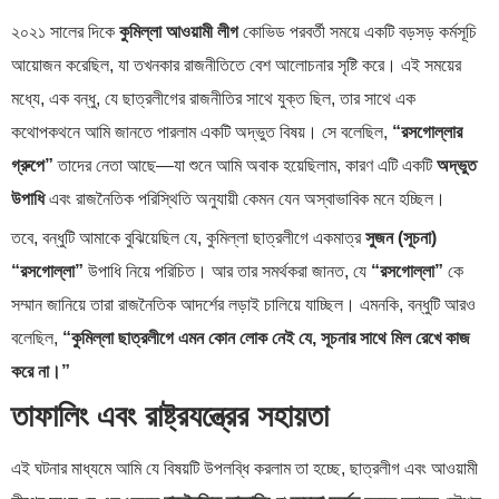
২০২১ সালের দিকে
কুমিল্লা আওয়ামী লীগ
কোভিড পরবর্তী সময়ে একটি বড়সড় কর্মসূচি
আয়োজন করেছিল, যা তখনকার রাজনীতিতে বেশ আলোচনার সৃষ্টি করে। এই সময়ের
মধ্যে, এক বন্ধু, যে ছাত্রলীগের রাজনীতির সাথে যুক্ত ছিল, তার সাথে এক
কথোপকথনে আমি জানতে পারলাম একটি অদ্ভুত বিষয়। সে বলেছিল,
“রসগোল্লার
গ্রুপে”
তাদের নেতা আছে—যা শুনে আমি অবাক হয়েছিলাম, কারণ এটি একটি
অদ্ভুত
উপাধি
এবং রাজনৈতিক পরিস্থিতি অনুযায়ী কেমন যেন অস্বাভাবিক মনে হচ্ছিল।
তবে, বন্ধুটি আমাকে বুঝিয়েছিল যে, কুমিল্লা ছাত্রলীগে একমাত্র
সুজন (সূচনা)
“রসগোল্লা”
উপাধি নিয়ে পরিচিত। আর তার সমর্থকরা জানত, যে
“রসগোল্লা”
কে
সম্মান জানিয়ে তারা রাজনৈতিক আদর্শের লড়াই চালিয়ে যাচ্ছিল। এমনকি, বন্ধুটি আরও
বলেছিল,
“কুমিল্লা ছাত্রলীগে এমন কোন লোক নেই যে, সূচনার সাথে মিল রেখে কাজ
করে না।”
তাফালিং এবং রাষ্ট্রযন্ত্রের সহায়তা
এই ঘটনার মাধ্যমে আমি যে বিষয়টি উপলব্ধি করলাম তা হচ্ছে, ছাত্রলীগ এবং আওয়ামী