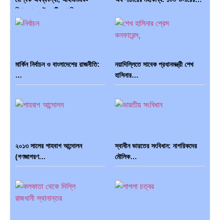
বিশ্বব্যাংক, ইসলামী ব্যাংকিং…
মার্কিন নির্বাচন ও বাংলাদেশের রাজনীতি:
নয়াদিল্লিতে সাবেক প্রধানমন্ত্রী শেখ
…
হাসিনার…
দক্ষিণ এশিয়ায় ‘জেন-জি’ বিপ্লব:
বিশেষ ইন-ডেপ্থ রিপোর্ট: ক্রীড়া
বাংলাদেশ,…
উৎসবে…
২০১৩ সালের শাহবাগ আন্দোলন
স্বাধীন ভারতের সংবিধান: নাগরিকদের
(গণজাগরণ…
মৌলিক…
ভারত মহাসাগরের অশ্রু: শ্রীলঙ্কার
ক্রূরতা ও ধ্বংসের মহাকাব্য: পৃথিবীর…
২৬…