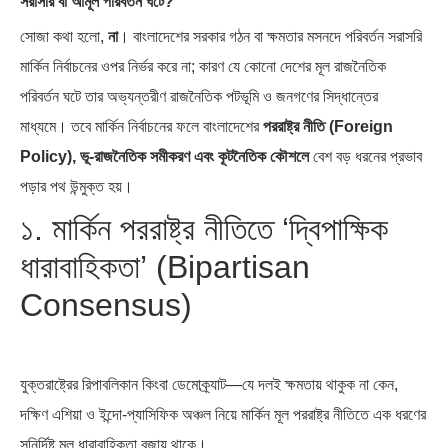
সরাসরি বা আমূল পরিবর্তন ঘটে?
সোজা কথা হলো,
না
। বাংলাদেশের সরকার গঠন বা ক্ষমতার মসনদে পরিবর্তন সরাসরি
মার্কিন নির্বাচনের ওপর নির্ভর করে না; কারণ যে কোনো দেশের মূল রাজনৈতিক
পরিবর্তন ঘটে তার অভ্যন্তরীণ রাজনৈতিক পটভূমি ও জনগণের সিদ্ধান্তের
দক্ষিণ এশিয়ায় ‘জেন-জি’ বিপ্লব: বাংলাদেশ,
বিশেষ ইন-ডেপ্থ রিপোর্ট: ক্রীড়া উৎসবে…
মাধ্যমে। তবে মার্কিন নির্বাচনের ফলে বাংলাদেশের
পররাষ্ট্র নীতি (Foreign
…
Policy), ভূ-রাজনৈতিক সমীকরণ এবং কূটনৈতিক কৌশলে
বেশ বড় ধরনের প্রভাব
পড়ার পথ উন্মুক্ত হয়।
১. মার্কিন পররাষ্ট্র নীতিতে ‘দ্বিপাক্ষিক
ধারাবাহিকতা’ (Bipartisan
Consensus)
যুক্তরাষ্ট্রের রিপাবলিকান কিংবা ডেমোক্র্যাট—যে দলই ক্ষমতায় থাকুক না কেন,
দক্ষিণ এশিয়া ও ইন্দো-প্যাসিফিক অঞ্চল নিয়ে মার্কিন মূল পররাষ্ট্র নীতিতে এক ধরণের
সুনির্দিষ্ট মূল ধারাবাহিকতা বজায় থাকে।