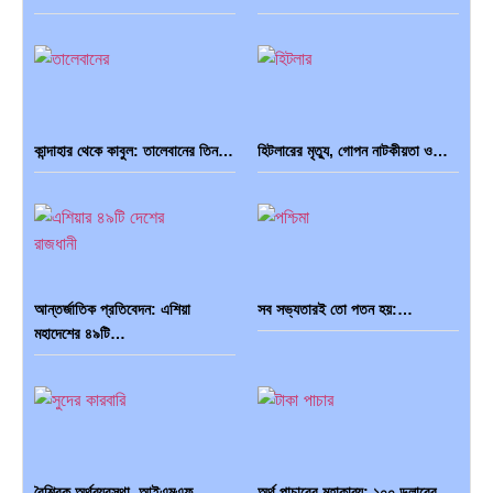
কান্দাহার থেকে কাবুল: তালেবানের তিন…
হিটলারের মৃত্যু, গোপন নাটকীয়তা ও…
আন্তর্জাতিক প্রতিবেদন: এশিয়া
সব সভ্যতারই তো পতন হয়:…
মহাদেশের ৪৯টি…
বৈশ্বিক অর্থব্যবস্থা, আইএমএফ-
অর্থ পাচারের মহাকাব্য: ১০০ ডলারের…