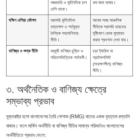
নজরদারি ও কূটনৈতিক চাপ
কম মাথা ঘামায়।
বেশি থাকে।
দক্ষিণ এশিয়া কৌশল
সরাসরি কূটনৈতিক
অনেক সময় আঞ্চলিক
হস্তক্ষেপ ও শর্তযুক্ত
নীতিকে সরাসরি ভারতের
বৈশ্বিক সহযোগিতার
দৃষ্টিকোণ থেকে মূল্যায়ন
নীতি।
করার প্রবণতা দেখা যায়।
বাণিজ্য ও শুল্ক নীতি
বহুমুখী বাণিজ্য চুক্তি ও
চড়া ট্যারিফ বা
পরিবেশভিত্তিক শর্তাবলী।
প্রটেকশনিস্ট
(সংরক্ষণশীল) বাণিজ্য
নীতি।
৩. অর্থনৈতিক ও বাণিজ্য ক্ষেত্রে
সম্ভাব্য প্রভাব
যুক্তরাষ্ট্র হলো বাংলাদেশের তৈরি পোশাক (RMG) খাতের একক বৃহত্তম রপ্তানি
বাজার। ফলে মার্কিন অর্থনীতি বা বাণিজ্য নীতির সামান্য পরিবর্তনও বাংলাদেশের
অর্থনীতিতে প্রভাব ফেলে: