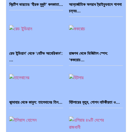
ব্রিটিশ ভারতের ‘হীরক মুকুট’ কলকাতা…
আন্তর্জাতিক অপরাধ ট্রাইব্যুনালে শাপলা
চত্বর…
ব্রাজিল ও আর্জেন্টিনার কালো অধ্যায়:…
পূর্ব ইউরোপ বনাম তুরস্ক: শত…
রেড ইন্ডিয়ান’ থেকে ‘নেটিভ আমেরিকান’:
রাজপথ থেকে ডিজিটাল স্পেস:
পৃথিবীতে বর্তমানে মোট দেশের সংখ্যা…
এশিয়ান সেঞ্চুরির দ্বৈরথ: চীন-ভারতের
…
‘ককরোচ…
বৈশ্বিক…
কান্দাহার থেকে কাবুল: তালেবানের তিন…
হিটলারের মৃত্যু, গোপন নাটকীয়তা ও…