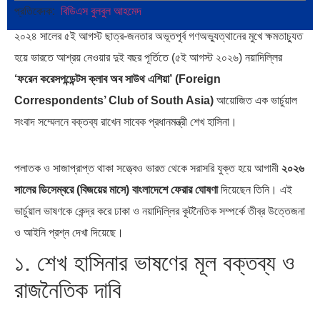
প্রতিবেদক:
বিডিএস বুলবুল আহমেদ
২০২৪ সালের ৫ই আগস্ট ছাত্র-জনতার অভূতপূর্ব গণঅভ্যুত্থানের মুখে ক্ষমতাচ্যুত
বৈশ্বিক অর্থব্যবস্থা, আইএমএফ-
অর্থ পাচারের মহাকাব্য: ১০০ ডলারের…
হয়ে ভারতে আশ্রয় নেওয়ার দুই বছর পূর্তিতে (৫ই আগস্ট ২০২৬) নয়াদিল্লির
বিশ্বব্যাংক, ইসলামী ব্যাংকিং…
‘ফরেন করেসপন্ডেন্টস ক্লাব অব সাউথ এশিয়া’ (Foreign
Correspondents’ Club of South Asia)
আয়োজিত এক ভার্চুয়াল
সংবাদ সম্মেলনে বক্তব্য রাখেন সাবেক প্রধানমন্ত্রী শেখ হাসিনা।
পলাতক ও সাজাপ্রাপ্ত থাকা সত্ত্বেও ভারত থেকে সরাসরি যুক্ত হয়ে আগামী
২০২৬
দক্ষিণ এশিয়ায় ‘জেন-জি’ বিপ্লব:
বিশেষ ইন-ডেপ্থ রিপোর্ট: ক্রীড়া
বাংলাদেশ,…
উৎসবে…
সালের ডিসেম্বরে (বিজয়ের মাসে) বাংলাদেশে ফেরার ঘোষণা
দিয়েছেন তিনি। এই
ভার্চুয়াল ভাষণকে কেন্দ্র করে ঢাকা ও নয়াদিল্লির কূটনৈতিক সম্পর্কে তীব্র উত্তেজনা
ও আইনি প্রশ্ন দেখা দিয়েছে।
১. শেখ হাসিনার ভাষণের মূল বক্তব্য ও
রাজনৈতিক দাবি