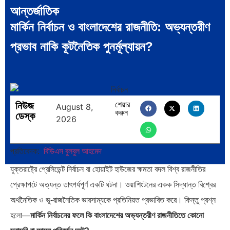
আন্তর্জাতিক
মার্কিন নির্বাচন ও বাংলাদেশের রাজনীতি: অভ্যন্তরীণ
সব সভ্যতারই তো পতন হয়:…
পরবর্তী রাষ্ট্রপতি নির্বাচন ২০২৬:
প্রভাব নাকি কূটনৈতিক পুনর্মূল্যায়ন?
আলোচনায়…
নিউজ
শেয়ার
August 8,
করুন
ডেস্ক
2026
প্রথাগত মেধা, স্ট্র্যাটেজিক গভর্নেন্স ও…
পদ্মা সেতু ও রেল সংযোগ…
প্রতিবেদক:
বিডিএস বুলবুল আহমেদ
যুক্তরাষ্ট্রে প্রেসিডেন্ট নির্বাচন বা হোয়াইট হাউজের ক্ষমতা বদল বিশ্ব রাজনীতির
প্রেক্ষাপটে অত্যন্ত তাৎপর্যপূর্ণ একটি ঘটনা। ওয়াশিংটনের একক সিদ্ধান্ত বিশ্বের
বৈশ্বিক অর্থব্যবস্থা, আইএমএফ-
অর্থ পাচারের মহাকাব্য: ১০০ ডলারের…
অর্থনৈতিক ও ভূ-রাজনৈতিক ভারসাম্যকে প্রতিনিয়ত প্রভাবিত করে। কিন্তু প্রশ্ন
বিশ্বব্যাংক, ইসলামী ব্যাংকিং…
হলো—
মার্কিন নির্বাচনের ফলে কি বাংলাদেশের অভ্যন্তরীণ রাজনীতিতে কোনো