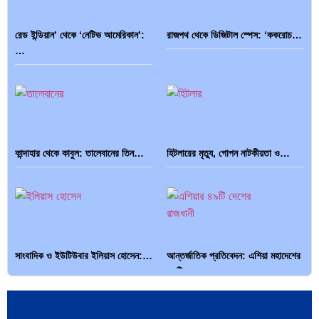
পৃথিবীতে বর্তমানে মোট দেশের সংখ্যা…
এশিয়ান সেঞ্চুরির দ্বৈরথ: চীন-ভারতের
রেড ইন্ডিয়ান’ থেকে ‘নেটিভ আমেরিকান’:
রাজপথ থেকে ডিজিটাল স্পেস: ‘ককরোচ…
বৈশ্বিক…
…
কান্দাহার থেকে কাবুল: তালেবানের তিন…
হিটলারের মৃত্যু, গোপন নাটকীয়তা ও…
সাংবাদিক ও ইউটিউবার ইলিয়াস হোসেন:…
আন্তর্জাতিক প্রতিবেদন: এশিয়া মহাদেশের
৪৯টি…