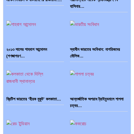
হাসিনার…
দক্ষিণ এশিয়ায় ‘জেন-জি’ বিপ্লব: বাংলাদেশ,
বিশেষ ইন-ডেপ্থ রিপোর্ট: ক্রীড়া উৎসবে…
…
২০১৩ সালের শাহবাগ আন্দোলন
স্বাধীন ভারতের সংবিধান: নাগরিকদের
(গণজাগরণ…
মৌলিক…
ভারত মহাসাগরের অশ্রু: শ্রীলঙ্কার ২৬…
ক্রূরতা ও ধ্বংসের মহাকাব্য: পৃথিবীর…
ব্রিটিশ ভারতের ‘হীরক মুকুট’ কলকাতা…
আন্তর্জাতিক অপরাধ ট্রাইব্যুনালে শাপলা
ব্রাজিল ও আর্জেন্টিনার কালো অধ্যায়:…
পূর্ব ইউরোপ বনাম তুরস্ক: শত…
চত্বর…