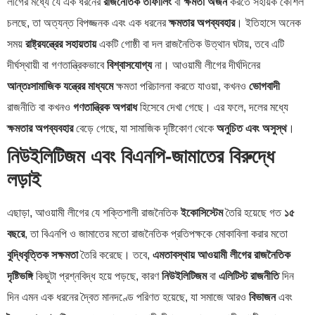
লীগের মধ্যে যে এক ধরনের
রাজনৈতিক তাফালিং
বা
ক্ষমতা অর্জন
করতে সহায়ক কৌশল
চলছে, তা অত্যন্ত বিপজ্জনক এবং এক ধরনের
ক্ষমতার অপব্যবহার
। ইতিহাসে অনেক
সময়
রাষ্ট্রযন্ত্রের সহায়তায়
একটি গোষ্ঠী বা দল রাজনৈতিক উত্থান ঘটায়, তবে এটি
দীর্ঘস্থায়ী বা গণতান্ত্রিকভাবে
বিশ্বাসযোগ্য
না। আওয়ামী লীগের দীর্ঘদিনের
আন্তঃসামাজিক যন্ত্রের মাধ্যমে
ক্ষমতা পরিচালনা করতে যাওয়া, কখনও
ভোগবাদী
রাজনীতি বা কখনও
গণতান্ত্রিক অপরাধ
হিসেবে দেখা গেছে। এর ফলে, দলের মধ্যে
ক্ষমতার অপব্যবহার
বেড়ে গেছে, যা সামাজিক দৃষ্টিকোণ থেকে
অনুচিত এবং অসুস্থ
।
নিউইলিটিজম এবং বিএনপি-জামাতের বিরুদ্ধে
লড়াই
এছাড়া, আওয়ামী লীগের যে শক্তিশালী রাজনৈতিক
ইকোসিস্টেম
তৈরি হয়েছে গত
১৫
বছরে
, তা বিএনপি ও জামাতের মতো রাজনৈতিক প্রতিপক্ষকে মোকাবিলা করার মতো
বুদ্ধিবৃত্তিক সক্ষমতা
তৈরি করেছে। তবে,
এমতাবস্থায় আওয়ামী লীগের রাজনৈতিক
দৃষ্টিভঙ্গি
কিছুটা প্রশ্নবিদ্ধ হয়ে পড়ছে, কারণ
নিউইলিটিজম
বা
এলিটিস্ট রাজনীতি
দিন
দিন এমন এক ধরনের দ্বৈত মানদণ্ডে পরিণত হয়েছে, যা সমাজে আরও
বিভাজন
এবং